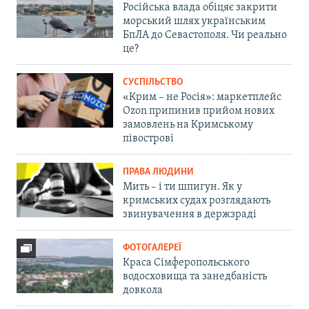
Російська влада обіцяє закрити
морський шлях українським
БпЛА до Севастополя. Чи реально
це?
СУСПІЛЬСТВО
«Крим – не Росія»: маркетплейс
Ozon припинив прийом нових
замовлень на Кримському
півострові
ПРАВА ЛЮДИНИ
Мить – і ти шпигун. Як у
кримських судах розглядають
звинувачення в держзраді
ФОТОГАЛЕРЕЇ
Краса Сімферопольського
водосховища та занедбаність
довкола