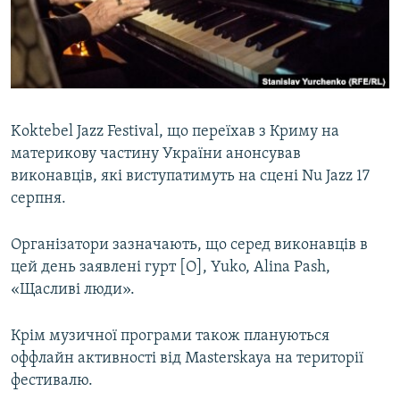
ВІДЕОУРОКИ «ELIFBE»
Русский
СВІДЧЕННЯ ОКУПАЦІЇ
Qırımtatar
УКРАЇНСЬКА ПРОБЛЕМА КРИМУ
ДОЛУЧАЙСЯ!
ІНФОГРАФІКА
Koktebel Jazz Festival, що переїхав з Криму на
материкову частину України анонсував
виконавців, які виступатимуть на сцені Nu Jazz 17
Усі сайти RFE/RL
серпня.
Організатори зазначають, що серед виконавців в
цей день заявлені гурт [O], Yuko, Alina Pash,
«Щасливі люди».
Крім музичної програми також плануються
оффлайн активності від Masterskaya на території
фестивалю.