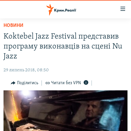
Доступність
посилання
Перейти
НОВИНИ
до
НОВИНИ
Koktebel Jazz Festival представив
основного
ВОДА.КРИМ
матеріалу
програму виконавців на сцені Nu
ВІДЕО ТА ФОТО
Перейти
Jazz
до
ПОЛІТИКА
основної
29 липень 2018, 08:50
БЛОГИ
навігації
Перейти
Поділитись
Читати без VPN
ПОГЛЯД
до
ІНТЕРВ'Ю
пошуку
ВСЕ ЗА ДЕНЬ
СПЕЦПРОЕКТИ
ЯК ОБІЙТИ БЛОКУВАННЯ
ДЕПОРТАЦІЯ