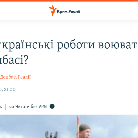
українські роботи воюва
басі?
Донбас. Реалії
, 21:00
ь
Читати без VPN