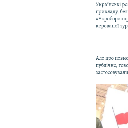
Українські р
прикладу, бе
«Укроборонпр
керованої тур
Але про повн
публічно, го
застосовувал