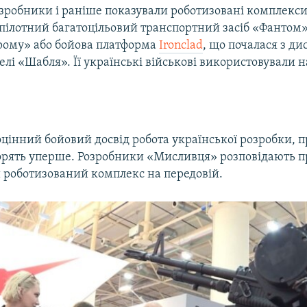
озробники і раніше показували роботизовані комплекси
зпілотний багатоцільовий транспортний засіб «Фантом»
ому» або бойова платформа
Ironclad
, що почалася з ди
елі «Шабля». Її українські військові використовували н
оцінний бойовий досвід робота української розробки, 
ворять уперше. Розробники «Мисливця» розповідають пр
и роботизований комплекс на передовій.