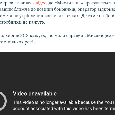
мережі з’явилося
відео
, де «Мисливець» просувається 
їхавши ближче до позицій бойовиків, оператор відкрива
емета по укріплених вогневих точках. Де саме на Донба
розробники не кажуть.
атальйонів ЗСУ кажуть, що мали справу з «Мисливцем»
ом кількох років.