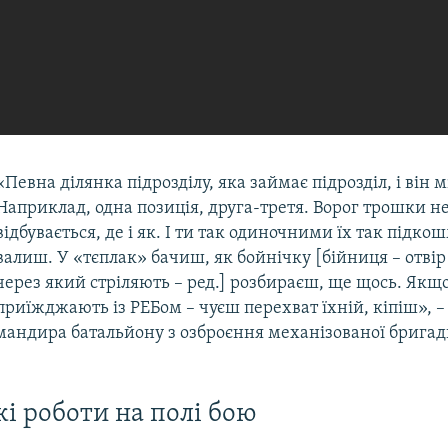
«Певна ділянка підрозділу, яка займає підрозділ, і він м
Наприклад, одна позиція, друга-третя. Ворог трошки не
відбувається, де і як. І ти так одиночними їх так підк
валиш. У «тєплак» бачиш, як бойнічку [бійниця – отвір 
через який стріляють – ред.] розбираєш, ще щось. Якщ
приїжджають із РЕБом – чуєш перехват їхній, кіпіш», –
мандира батальйону з озброєння механізованої брига
кі роботи на полі бою