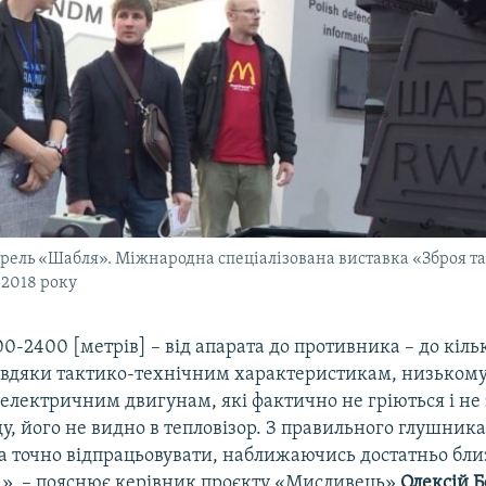
рель «Шабля». Міжнародна спеціалізована виставка «Зброя та
 2018 року
0-2400 [метрів] – від апарата до противника – до кіль
завдяки тактико-технічним характеристикам, низькому
 електричним двигунам, які фактично не гріються і н
ду, його не видно в тепловізор. З правильного глушника
а точно відпрацьовувати, наближаючись достатньо бли
», – пояснює керівник проєкту «Мисливець»
Олексій 