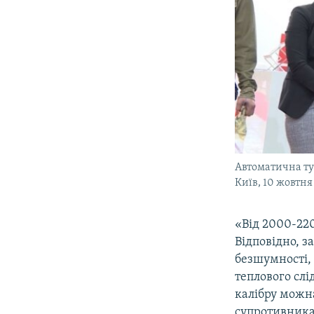
Автоматична ту
Київ, 10 жовтня
«Від 2000-220
Відповідно, 
безшумності,
теплового слі
калібру можн
супротивника