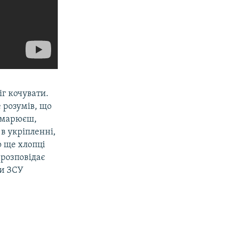
іг кочувати.
 розумів, що
ошмарюєш,
в укріпленні,
о ще хлопці
 розповідає
ди ЗСУ