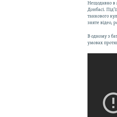
Нещодавно в 
Донбасі. Під’
танкового кул
зняте відео, 
В одному з б
умовах протяг