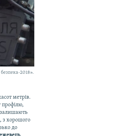
 безпека-2018».
касот метрів.
 профілю,
е залишають
, з хорошого
зько до
Бежевець
.