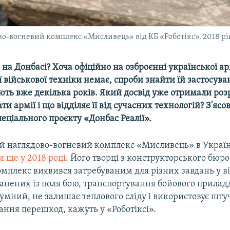
о-вогневий комплекс «Мисливець» від КБ «Роботікс». 2018 рі
 на Донбасі? Хоча офіційно на озброєнні української ар
 військової техніки немає, спроби знайти їй застосуван
ють вже декілька років. Який досвід уже отримали ро
ти армії і що відділяє її від сучасних технологій? З'ясо
еціального проєкту «Донбас Реалії».
й наглядово-вогневий комплекс «Мисливець» в Украї
 ще у 2018 році
. Його творці з конструкторського бюро
омплекс виявився затребуваним для різних завдань у ві
анених із поля бою, транспортування бойового прилад
шумний, не залишає теплового сліду і використовує шт
ання перешкод, кажуть у «Роботіксі».