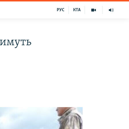
РУС
КТА
тимуть