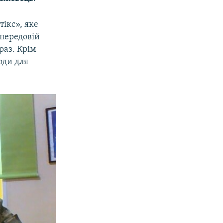
ікс», яке
 передовій
раз. Крім
оди для