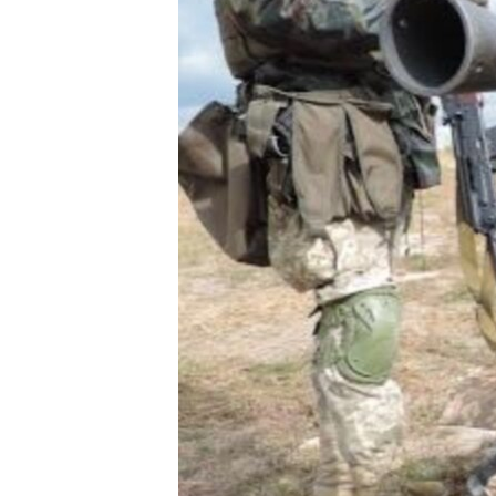
ВІДЕОУРОКИ «ELIFBE»
СВІДЧЕННЯ ОКУПАЦІЇ
УКРАЇНСЬКА ПРОБЛЕМА КРИМУ
ІНФОГРАФІКА