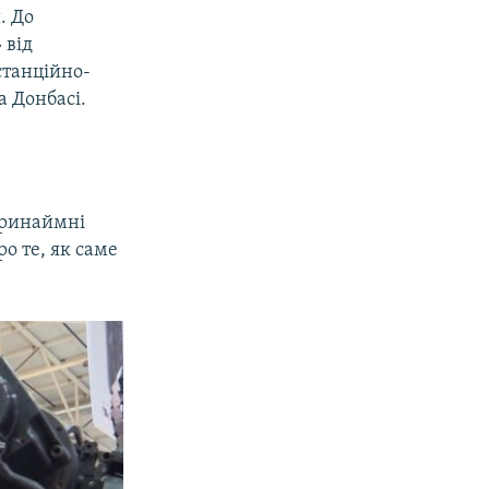
. До
 від
станційно-
а Донбасі.
принаймні
о те, як саме