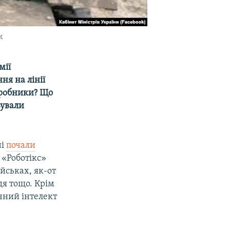
к
мії
ня на лінії
зробники? Що
вували
ні
почали
 «Роботікс»
йськах, як-от
дя тощо. Крім
учний інтелект