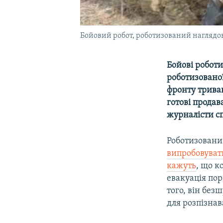
Бойовий робот, роботизований наглядов
Бойові роботи
роботизованої
фронту трива
готові продава
журналісти сп
Роботизовани
випробовувати
кажуть
, що к
евакуація пор
того, він без
для розпізнав