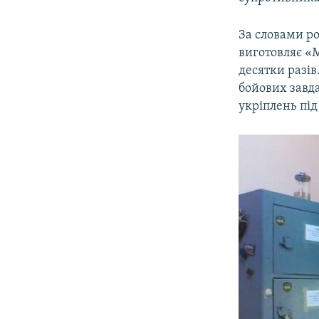
За словами ро
виготовляє «М
десятки разів
бойових завда
укріплень під