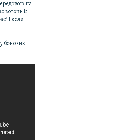
передовою на
є вогонь із
сі і коли
 у бойових