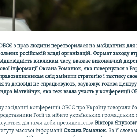
ОБСЄ з прав людини перетворилася на майданчик для 
ольних російській владі організацій. Формат заходу вт
евідповідність викликам часу, вважає виконавчий дире
ової інформації Оксана Романюк, яка повернулася з Ва
равозахисникам слід змінити стратегію і тактику своє
я та доповіді не спрацьовують, зауважує
голова Центр
андра Матвійчук
, яка теж взяла участь у конференції О
у засіданні конференції ОБСЄ про Україну говорили ба
редставники Росії та нібито українських громадських о
нсуються діячами доби президентства
Віктора Янукови
итуту масової інформації
Оксана Романюк
. За її слова