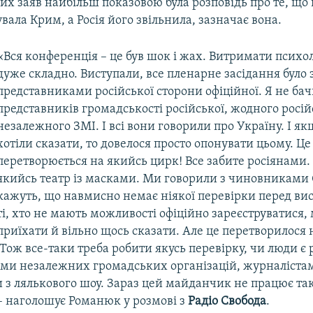
х заяв найбільш показовою була розповідь про те, що 
вала Крим, а Росія його звільнила, зазначає вона.
«Вся конференція – це був шок і жах. Витримати психол
дуже складно. Виступали, все пленарне засідання було 
представниками російської сторони офіційної. Я не ба
представників громадськості російської, жодного росій
незалежного ЗМІ. І всі вони говорили про Україну. І я
хотіли сказати, то довелося просто опонувати цьому. Це
перетворюється на якийсь цирк! Все забите росіянами.
якийсь театр із масками. Ми говорили з чиновниками
кажуть, що навмисно немає ніякої перевірки перед ви
ті, хто не мають можливості офіційно зареєструватися,
приїхати й вільно щось сказати. Але це перетворилося 
Тож все-таки треба робити якусь перевірку, чи люди є
ми незалежних громадських організацій, журналістам
з лялькового шоу. Зараз цей майданчик не працює так
– наголошує Романюк у розмові з
Радіо Свобода
.