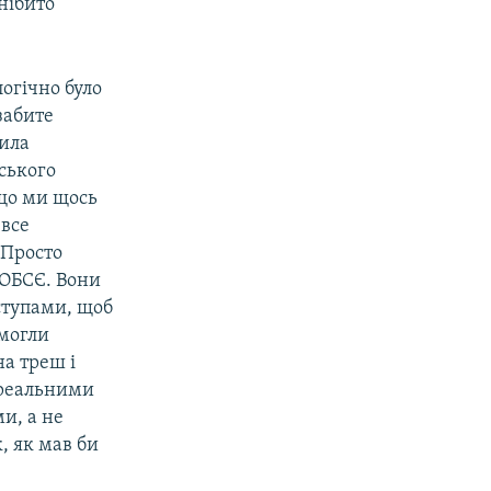
нібито
огічно було
забите
чила
ського
кщо ми щось
 все
 Просто
 ОБСЄ. Вони
ступами, щоб
 могли
на треш і
 реальними
и, а не
, як мав би