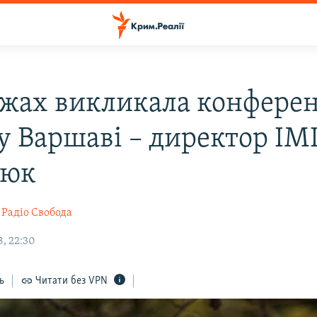
 жах викликала конферен
у Варшаві – директор ІМ
нюк
Радіо Свобода
8, 22:30
ь
Читати без VPN