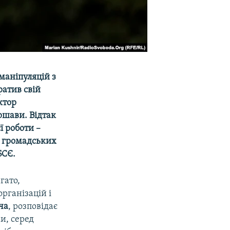
маніпуляцій з
ратив свій
ктор
ршави. Відтак
ї роботи –
у громадських
БСЄ.
гато,
рганізацій і
ча
, розповідає
ми, серед