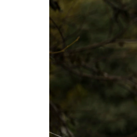
ВІДЕОУРОКИ «ELIFBE»
СВІДЧЕННЯ ОКУПАЦІЇ
УКРАЇНСЬКА ПРОБЛЕМА КРИМУ
ІНФОГРАФІКА