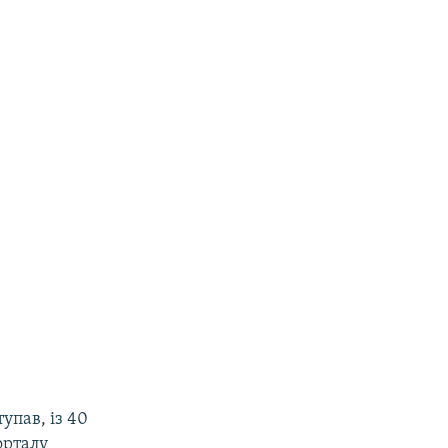
упав, із 40
орталу