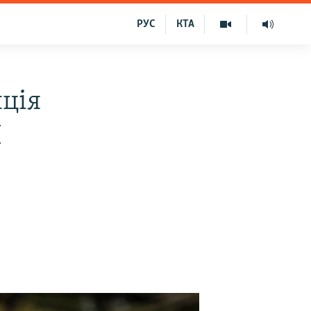
РУС
КТА
ція
І