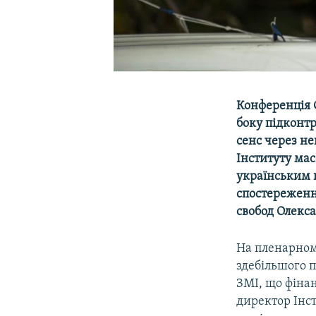
Конференція 
боку підконтр
сенс через н
Інституту мас
українським п
спостереженн
свобод Олекс
На пленарном
здебільшого п
ЗМІ, що фіна
директор Інст