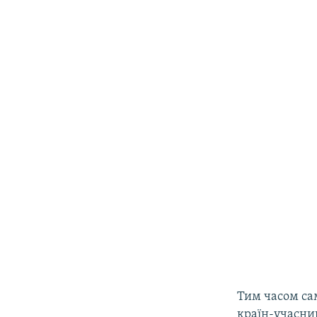
Тим часом сам
країн-учасни