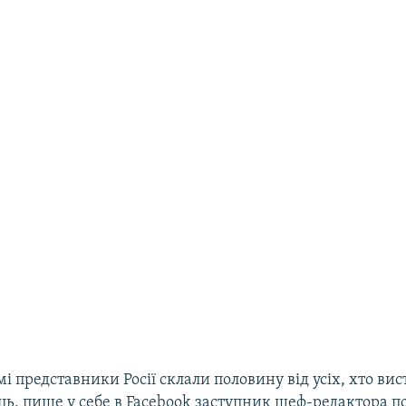
і представники Росії склали половину від усіх, хто вист
ць, пише у себе в Facebook заступник шеф-редактора п