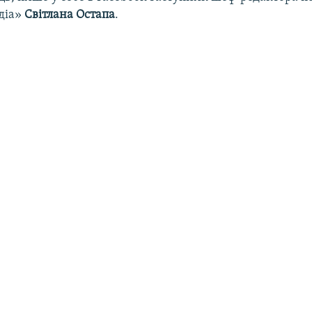
діа»
Світлана Остапа
.