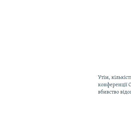
Утім, кількі
конференції О
вбивство від