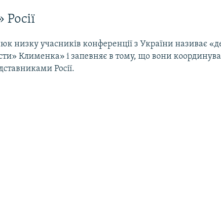
 Росії
юк низку учасників конференції з України називає «д
ти» Клименка» і запевняє в тому, що вони координува
дставниками Росії.