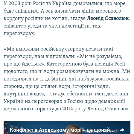
У 2003 році Росія та Україна домовилися, що море
буде спільним. А ось визначати лінію морського
кордону росіяни не хотіли, згадує
Леонід Осаволюк
,
співавтор угоди та член делегації на тих
переговорах.
«Ми вмовляли російську сторону почати такі
переговори, нам відповідали: «Ми не розуміємо,
про що йдеться». Категоричною була позиція Росії
щодо того, що ці води розмежовувати не можна. Ми
погодилися на ті дефініції, які нав'язувала російська
сторона, що це спільні води, історичні води,
внутрішні води», ‒ згадує обставини член делегації
України на переговорах з Росією щодо демаркації
державного кордону до 2014 року Леонід Осаволюк.
Конфлікт в Азовському морі – це щонайменше форма економічної війни Росії проти України