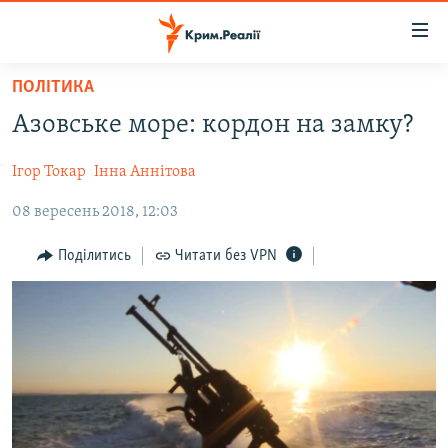
Доступність
посилання
Перейти
ПОЛІТИКА
до
НОВИНИ
Азовське море: кордон на замку?
основного
ВОДА.КРИМ
матеріалу
Ігор Токар
Інна Аннітова
ВІДЕО ТА ФОТО
Перейти
до
08 вересень 2018, 12:03
ПОЛІТИКА
основної
БЛОГИ
навігації
Поділитись
Читати без VPN
Перейти
ПОГЛЯД
до
ІНТЕРВ'Ю
пошуку
ВСЕ ЗА ДЕНЬ
СПЕЦПРОЕКТИ
ЯК ОБІЙТИ БЛОКУВАННЯ
ДЕПОРТАЦІЯ