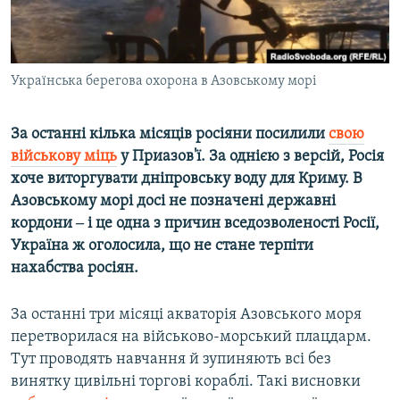
ВІДЕОУРОКИ «ELIFBE»
Русский
СВІДЧЕННЯ ОКУПАЦІЇ
Qırımtatar
УКРАЇНСЬКА ПРОБЛЕМА КРИМУ
Українська берегова охорона в Азовському морі
ДОЛУЧАЙСЯ!
ІНФОГРАФІКА
За останні кілька місяців росіяни посилили
свою
військову міць
у Приазов'ї. За однією з версій, Росія
хоче виторгувати дніпровську воду для Криму. В
Усі сайти RFE/RL
Азовському морі досі не позначені державні
кордони ‒ і це одна з причин вседозволеності Росії,
Україна ж оголосила, що не стане терпіти
нахабства росіян.
За останні три місяці акваторія Азовського моря
перетворилася на військово-морський плацдарм.
Тут проводять навчання й зупиняють всі без
винятку цивільні торгові кораблі. Такі висновки