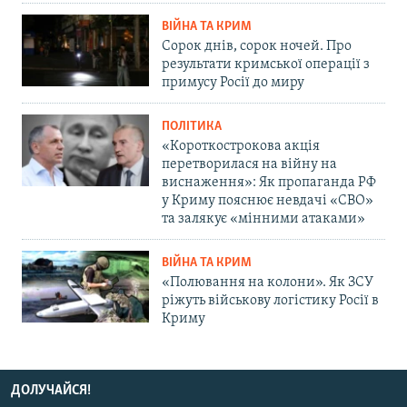
ВІЙНА ТА КРИМ
Сорок днів, сорок ночей. Про
результати кримської операції з
примусу Росії до миру
ПОЛІТИКА
«Короткострокова акція
перетворилася на війну на
виснаження»: Як пропаганда РФ
у Криму пояснює невдачі «СВО»
та залякує «мінними атаками»
ВІЙНА ТА КРИМ
«Полювання на колони». Як ЗСУ
ріжуть військову логістику Росії в
Криму
ДОЛУЧАЙСЯ!