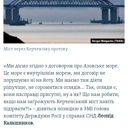
Міст через Керченську протоку
«Ми діємо згідно з договором про Азовське море.
Це море є внутрішнім морем, ми договір не
порушуємо ні на йоту. Ми маємо там діяти
рішучіше, не соромитися оглядів... Так, огляди є,
вони насправді присутні, ну а як? Що нам робити,
якщо нам загрожують Керченський міст навіть
підірвати?!» ‒ ділиться позицією в ЗМІ голова
комітету Держдуми Росії у справах СНД
Леонід
Калашников.