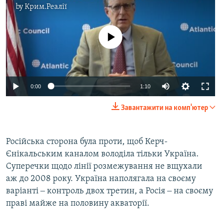
by
Крим.Реалії
No media source currently available
0:00
1:10
Завантажити на комп'ютер
Російська сторона була проти, щоб Керч-
Єнікальським каналом володіла тільки Україна.
Суперечки щодо лінії розмежування не вщухали
аж до 2008 року. Україна наполягала на своєму
варіанті ‒ контроль двох третин, а Росія ‒ на своєму
праві майже на половину акваторії.