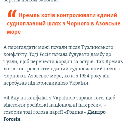
берегів цілком законна.
Кремль хотів контролювати єдиний
судноплавний шлях з Чорного в Азовське
море
А переглядати межі почали після Тузлинського
конфлікту. Тоді Росія почала будувати дамбу до
Тузли, щоб перенести кордон за острів. Так Кремль
хотів контролювати єдиний судноплавний шлях з
Чорного в Азовське море, хоча з 1954 року він
перебував під юрисдикцією України.
«Я йду на конфлікт з Україною заради того, щоб
відстояти російські національні інтереси», ‒
говорив тоді голова партії «Родина»
Дмитро
Рогозін
.