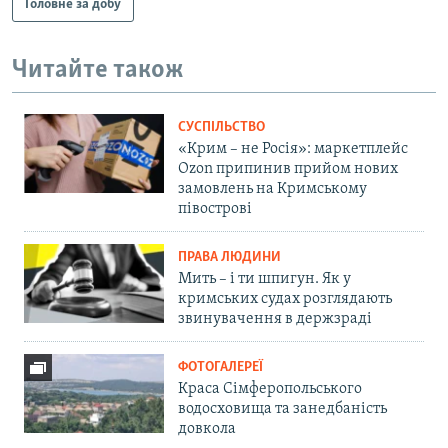
Головне за добу
Читайте також
СУСПІЛЬСТВО
«Крим – не Росія»: маркетплейс
Ozon припинив прийом нових
замовлень на Кримському
півострові
ПРАВА ЛЮДИНИ
Мить – і ти шпигун. Як у
кримських судах розглядають
звинувачення в держзраді
ФОТОГАЛЕРЕЇ
Краса Сімферопольського
водосховища та занедбаність
довкола