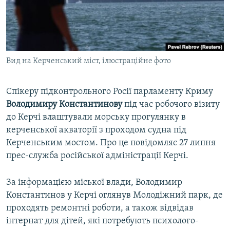
ВІДЕОУРОКИ «ELIFBE»
Русский
СВІДЧЕННЯ ОКУПАЦІЇ
Qırımtatar
УКРАЇНСЬКА ПРОБЛЕМА КРИМУ
Вид на Керченський міст, ілюстраційне фото
ДОЛУЧАЙСЯ!
ІНФОГРАФІКА
Спікеру підконтрольного Росії парламенту Криму
Володимиру Константинову
під час робочого візиту
Усі сайти RFE/RL
до Керчі влаштували морську прогулянку в
керченської акваторії з проходом судна під
Керченським мостом. Про це повідомляє 27 липня
прес-служба російської адміністрації Керчі.
За інформацією міської влади, Володимир
Константинов у Керчі оглянув Молодіжний парк, де
проходять ремонтні роботи, а також відвідав
інтернат для дітей, які потребують психолого-