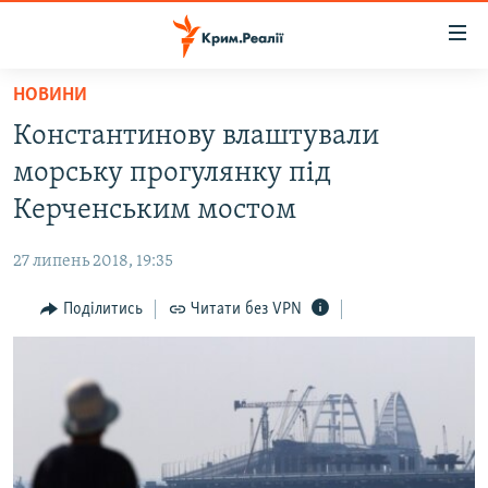
Доступність
посилання
Перейти
НОВИНИ
до
НОВИНИ
Константинову влаштували
основного
ВОДА.КРИМ
матеріалу
морську прогулянку під
ВІДЕО ТА ФОТО
Перейти
Керченським мостом
до
ПОЛІТИКА
основної
27 липень 2018, 19:35
БЛОГИ
навігації
Перейти
Поділитись
Читати без VPN
ПОГЛЯД
до
ІНТЕРВ'Ю
пошуку
ВСЕ ЗА ДЕНЬ
СПЕЦПРОЕКТИ
ЯК ОБІЙТИ БЛОКУВАННЯ
ДЕПОРТАЦІЯ