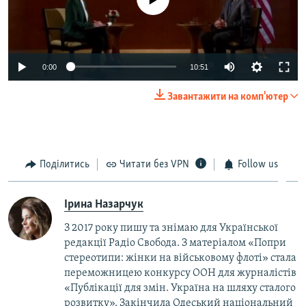
Auto
0:00
10:51
240p
Завантажити на комп'ютер
360p
Auto
240p
360p
480p
480p
720p
Поділитись
Читати без VPN
Follow us
720p
1080p
1080p
Ірина Назарчук
З 2017 року пишу та знімаю для Української
редакції Радіо Свобода. З матеріалом «Попри
стереотипи: жінки на військовому флоті» стала
переможницею конкурсу ООН для журналістів
«Публікації для змін. Україна на шляху сталого
розвитку». Закінчила Одеський національний