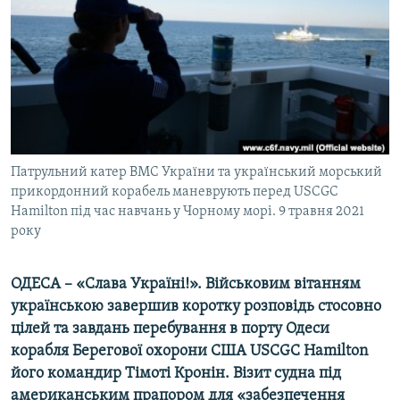
ВІДЕОУРОКИ «ELIFBE»
Русский
СВІДЧЕННЯ ОКУПАЦІЇ
Qırımtatar
УКРАЇНСЬКА ПРОБЛЕМА КРИМУ
ДОЛУЧАЙСЯ!
ІНФОГРАФІКА
Патрульний катер ВМС України та український морський
прикордонний корабель маневрують перед USCGC
Усі сайти RFE/RL
Hamilton під час навчань у Чорному морі. 9 травня 2021
року
ОДЕСА –
«Слава Україні!». Військовим вітанням
українською завершив коротку розповідь стосовно
цілей та завдань перебування в порту Одеси
корабля Берегової охорони США USCGC Hamilton
його командир Тімоті Кронін. Візит судна під
американським прапором для «забезпечення