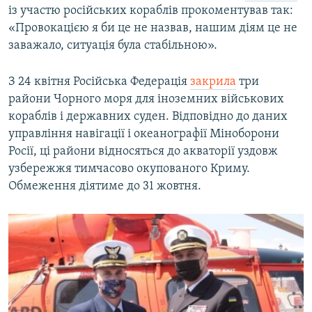
із участю російських кораблів прокоментував так:
«Провокацією я би це не назвав, нашим діям це не
заважало, ситуація була стабільною».
З 24 квітня Російська Федерація
закрила
три
райони Чорного моря для іноземних військових
кораблів і державних суден.​ Відповідно до даних
управління навігації і океанографії Міноборони
Росії, ці райони відносяться до акваторії уздовж
узбережжя тимчасово окупованого Криму.
Обмеження діятиме до 31 жовтня.