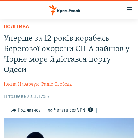
Доступність
посилання
Перейти
ПОЛІТИКА
до
НОВИНИ
Уперше за 12 років корабель
основного
ВОДА.КРИМ
матеріалу
Берегової охорони США зайшов у
ВІДЕО ТА ФОТО
Перейти
Чорне море й дістався порту
до
ПОЛІТИКА
Одеси
основної
БЛОГИ
навігації
Ірина Назарчук
Радіо Свобода
Перейти
ПОГЛЯД
до
11 травень 2021, 17:55
ІНТЕРВ'Ю
пошуку
ВСЕ ЗА ДЕНЬ
Поділитись
Читати без VPN
СПЕЦПРОЕКТИ
ЯК ОБІЙТИ БЛОКУВАННЯ
ДЕПОРТАЦІЯ