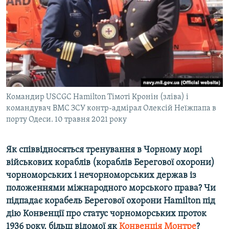
Командир USCGC Hamilton Тімоті Кронін (зліва) і
командувач ВМС ЗСУ контр-адмірал Олексій Неїжпапа в
порту Одеси. 10 травня 2021 року
Як співвідносяться тренування в Чорному морі
військових кораблів (кораблів Берегової охорони)
чорноморських і нечорноморських держав із
положеннями міжнародного морського права? Чи
підпадає корабель Берегової охорони Hamilton під
дію Конвенції про статус чорноморських проток
1936 року, більш відомої як
Конвенція Монтре
?