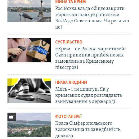
ВІЙНА ТА КРИМ
Російська влада обіцяє закрити
морський шлях українським
БпЛА до Севастополя. Чи реально
це?
СУСПІЛЬСТВО
«Крим – не Росія»: маркетплейс
Ozon припинив прийом нових
замовлень на Кримському
півострові
ПРАВА ЛЮДИНИ
Мить – і ти шпигун. Як у
кримських судах розглядають
звинувачення в держзраді
ФОТОГАЛЕРЕЇ
Краса Сімферопольського
водосховища та занедбаність
довкола