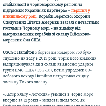
стабільності в чорноморському регіоні та
підтримки України як партнера» –
перший у
нинішньому році
. Кораблі Берегової охорони
Сполучених Штатів Америки взагалі є нечастими
гостями в Чорному морі – на відміну від
американських кораблів зі складу Військово-
морських Сил США.
USCGC Hamilton
з бортовим номером 753 було
спущено на воду в 2013 році. Торік його команда
відпрацьовувала дії в складі авіаносної ударної
групи ВМС США (СSG-10), потім упродовж 80-
добового походу Hamilton патрулював східну
частину Тихого океану.
«Катер класу «Легенда» увійшов в Чорне море
вперше за 12 років – невдовзі після того, як