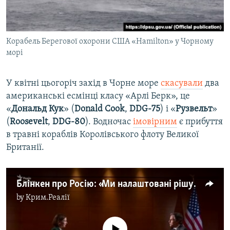
Корабель Берегової охорони США «Hamilton» у Чорному
морі
У квітні цьогоріч захід в Чорне море
скасували
два
американські есмінці класу «Арлі Берк», це
«
Дональд Кук
» (
Donald Cook
,
DDG-75
) і «
Рузвельт
»
(
Roosevelt
,
DDG-80
). Водночас
імовірним
є прибуття
в травні кораблів Королівського флоту Великої
Британії.
Блінкен про Росію: «Ми налаштовані рішуче» – відео
by
Крим.Реалії
No media source currently available