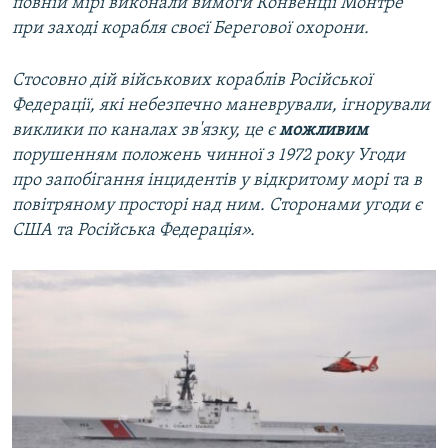
повній мірі виконали вимоги Конвенції Монтре
при заході корабля своєї Берегової охорони.
Стосовно дій військових кораблів Російської
Федерації, які небезпечно маневрували, ігнорували
виклики по каналах зв'язку, це є
можливим
порушенням положень чинної з 1972 року Угоди
про запобігання інцидентів у відкритому морі та в
повітряному просторі над ним. Сторонами угоди є
США та Російська Федерація».