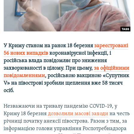
ВІДЕОУРОКИ «ELIFBE»
Русский
СВІДЧЕННЯ ОКУПАЦІЇ
Qırımtatar
УКРАЇНСЬКА ПРОБЛЕМА КРИМУ
ДОЛУЧАЙСЯ!
ІНФОГРАФІКА
У Криму станом на ранок 18 березня
зареєстровані
56 нових випадків
коронавірусної інфекції, і
російська влада повідомляє про зниження
Усі сайти RFE/RL
захворюваності в цілому. При цьому,
за офіційними
повідомленнями
, російською вакциною «Супутник
V» на півострові зробили щеплення вже 58 тисяч
осіб.
Незважаючи на тривалу пандемію COVID-19, у
Криму 18 березня
дозволили масові заходи
на честь
річниці початку анексії півострова. Разом з тим, за
інформацією голови управління Роспотребнадзора