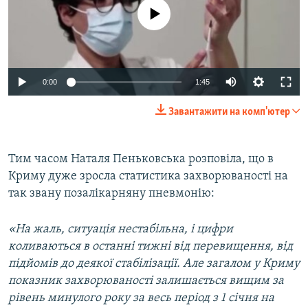
No media source currently available
Auto
0:00
1:45
240p
Завантажити на комп'ютер
360p
Auto
240p
360p
480p
480p
Тим часом Наталя Пеньковська розповіла, що в
Криму дуже зросла статистика захворюваності на
720p
720p
1080p
так звану позалікарняну пневмонію:
1080p
«На жаль, ситуація нестабільна, і цифри
коливаються в останні тижні від перевищення, від
підйомів до деякої стабілізації. Але загалом у Криму
показник захворюваності залишається вищим за
рівень минулого року за весь період з 1 січня на