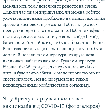
зробити її ще наприкінці грудня, але у мене не було
можливості, тому довелося перенести на січень.
Деякий час лікарі вирішували, чи можна робити
укол із запізненням приблизно на місяць, але потім
зробили висновок, що можна. Тобто якщо хтось
пропустив термін, то не страшно. Побічних ефектів
після другої дози вакцини у мене, на відміну від
багатьох моїх знайомих, не було абсолютно ніяких.
Вони говорили, якщо після першої дози у них була
ломота й невелика температура, то друга доза
виявилася набагато важчою. Була температура
більше ніж 38 градусів, яка трималася декілька
днів, її було важко збити. У мене нічого такого не
спостерігалося. Певно, це зумовлене тільки
індивідуальними особливостями організму.
Як у Криму стартувала «масова»
вакцинація від COVID-19 (фотогалерея)