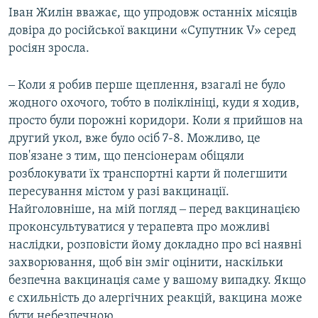
v
t
Іван Жилін вважає, що упродовж останніх місяців
i
s
довіра до російської вакцини «Супутник V» серед
o
l
росіян зросла.
u
i
s
d
‒ Коли я робив перше щеплення, взагалі не було
s
e
жодного охочого, тобто в поліклініці, куди я ходив,
l
просто були порожні коридори. Коли я прийшов на
i
другий укол, вже було осіб 7-8. Можливо, це
d
пов'язане з тим, що пенсіонерам обіцяли
e
розблокувати їх транспортні карти й полегшити
пересування містом у разі вакцинації.
Найголовніше, на мій погляд ‒ перед вакцинацією
проконсультуватися у терапевта про можливі
наслідки, розповісти йому докладно про всі наявні
захворювання, щоб він зміг оцінити, наскільки
безпечна вакцинація саме у вашому випадку. Якщо
є схильність до алергічних реакцій, вакцина може
бути небезпечною.