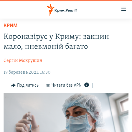
Доступність
посилання
Перейти
КРИМ
до
НОВИНИ
Коронавірус у Криму: вакцин
основного
ВОДА.КРИМ
матеріалу
мало, пневмоній багато
ВІДЕО ТА ФОТО
Перейти
до
Сергій Мокрушин
ПОЛІТИКА
основної
19 березень 2021, 16:30
БЛОГИ
навігації
Перейти
ПОГЛЯД
Поділитись
Читати без VPN
до
ІНТЕРВ'Ю
пошуку
ВСЕ ЗА ДЕНЬ
СПЕЦПРОЕКТИ
ЯК ОБІЙТИ БЛОКУВАННЯ
ДЕПОРТАЦІЯ