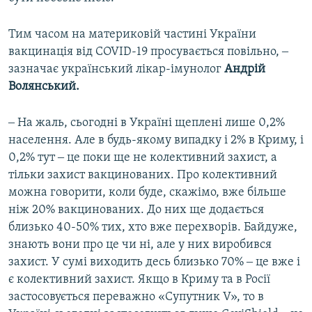
Тим часом на материковій частині України
вакцинація від COVID-19 просувається повільно, ‒
зазначає український лікар-імунолог
Андрій
Волянський.
‒ На жаль, сьогодні в Україні щеплені лише 0,2%
населення. Але в будь-якому випадку і 2% в Криму, і
0,2% тут ‒ це поки ще не колективний захист, а
тільки захист вакцинованих. Про колективний
можна говорити, коли буде, скажімо, вже більше
ніж 20% вакцинованих. До них ще додається
близько 40-50% тих, хто вже перехворів. Байдуже,
знають вони про це чи ні, але у них виробився
захист. У сумі виходить десь близько 70% ‒ це вже і
є колективний захист. Якщо в Криму та в Росії
застосовується переважно «Супутник V», то в