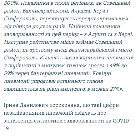
300%. Показники в таких регіонах, як Совєцький
район, Бахчисарайський, Алушта, Керч і
Сімферополь, перевищують середньокримський
від півтора до двох разів. Найвищі показники
захворюваності за цей період ‒ в Алушті та в Керчі.
Наступне рейтингове місце займає Совєцький
район, на третьому місці Бахчисарайський і місто
Сімферополь. Кількість позалікарняних пневмоній
у порівнянні з минулим тижнем зросла з 49% до
59% через бактеріальні пневмонії. Ковідні
пневмонії упродовж останнього тижня
залишаються на рівні минулого, в межах 27%».
Ірина Данилович переконана, що такі цифри
позалікарняних пневмоній свідчать про
заниження статистики захворюваності на COVID-
19.