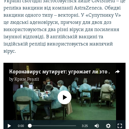
Україні сьогодні застосовується лише CoviShield ‒ це
репліка вакцини від компанії AstraZeneca. Обидві
вакцини одного типу ‒ векторні. У «Супутнику V»
це людські аденовіруси, причому для двох доз
використовуються два різні віруси для посилення
імунної відповіді. В англійській вакцині та
індійській репліці використовується мавпячий
вірус.
Коронавирус мутирует: угрожает ли это вакцинации (видео)
by
Крим.Реалії
No media source currently available
Auto
0:00
3:25