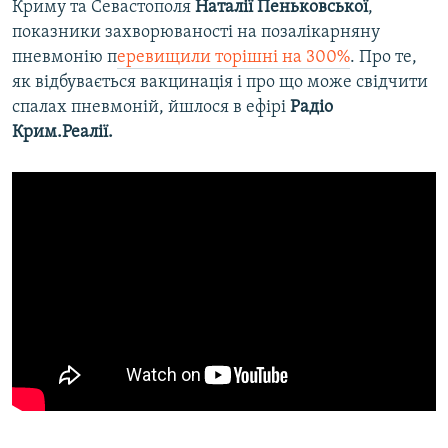
Криму та Севастополя
Наталії Пеньковської
,
показники захворюваності на позалікарняну
пневмонію п
еревищили торішні на 300%
. Про те,
як відбувається вакцинація і про що може свідчити
спалах пневмоній, йшлося в ефірі
Радіо
Крим.Реалії.