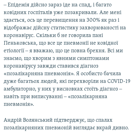
‒ Епідемія дійсно зараз іде на спад, і багато
ковідних госпіталів уже позакривали. Але мені
здається, ось це перевищення на 300% як раз і
відображає дійсну статистику захворюваності на
коронавірус. Скільки б не говорила пані
Пеньковська, що все це пневмонії не ковідної
етіології ‒ я вважаю, що це повна брехня. Всі ми
знаємо, що хворим з явними симптомами
коронавірусу завжди ставився діагноз
«позалікарняна пневмонія». Я особисто бачила
дуже багатьох людей, які перехворіли на COVID-19
амбулаторно, у них у висновках стоїть діагноз ‒
навіть при виписуванні ‒ «позалікарняна
пневмонія».
Андрій Волянський підтверджує, що спалах
позалікарняних пневмоній виглядає вкрай дивно.