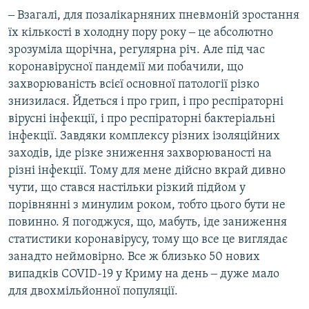
‒ Взагалі, для позалікарняних пневмоній зростання
їх кількості в холодну пору року ‒ це абсолютно
зрозуміла щорічна, регулярна річ. Але під час
коронавірусної пандемії ми побачили, що
захворюваність всієї основної патології різко
знизилася. Йдеться і про грип, і про респіраторні
вірусні інфекції, і про респіраторні бактеріальні
інфекції. Завдяки комплексу різних ізоляційних
заходів, іде різке зниження захворюваності на
різні інфекції. Тому для мене дійсно вкрай дивно
чути, що стався настільки різкий підйом у
порівнянні з минулим роком, тобто цього бути не
повинно. Я погоджуся, що, мабуть, іде заниження
статистики коронавірусу, тому що все це виглядає
занадто неймовірно. Все ж близько 50 нових
випадків COVID-19 у Криму на день ‒ дуже мало
для двохмільйонної популяції.