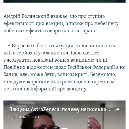
240p
Андрій Волянський вважає, що про ступінь
360p
ефективності цих вакцин, а також про небезпеку
Auto
240p
360p
480p
480p
побічних ефектів говорити поки зарано.
720p
720p
1080p
‒ У Євросоюзі багато ситуацій, коли виникають
1080p
якісь серйозні ускладнення, і доводиться
з'ясовувати, пов'язані вони з вакциною чи ні.
Подібних відомостей щодо Російської Федерації я не
бачив, але, може бути, вони закриті. Безумовно,
там дуже жорсткий контроль над поширенням
негативної інформації про вакцину.
Вакцина AstraZeneca: почему несколько стран приостановили ее использование (видео)
by
Крим.Реалії