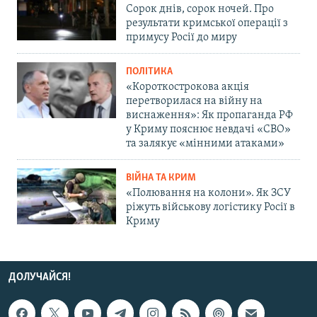
Сорок днів, сорок ночей. Про
результати кримської операції з
примусу Росії до миру
ПОЛІТИКА
«Короткострокова акція
перетворилася на війну на
виснаження»: Як пропаганда РФ
у Криму пояснює невдачі «СВО»
та залякує «мінними атаками»
ВІЙНА ТА КРИМ
«Полювання на колони». Як ЗСУ
ріжуть військову логістику Росії в
Криму
ДОЛУЧАЙСЯ!