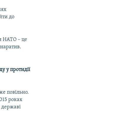
нях
йти до
и НАТО – це
 наратив.
ду у протидії
же повільно.
2015 роках
и державі