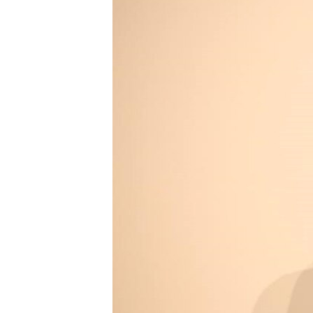
ВІДЕОУРОКИ «ELIFBE»
СВІДЧЕННЯ ОКУПАЦІЇ
УКРАЇНСЬКА ПРОБЛЕМА КРИМУ
ІНФОГРАФІКА