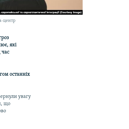
а-центр
гроз
ює, які
 час
гом останніх
вернули увагу
и, що
ово