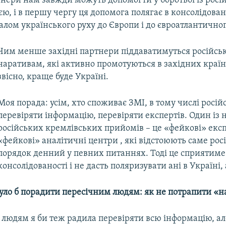
тнери нам завжди можуть допомогти у боротьбі із рос
ю, і в першу чергу ця допомога полягає в консолідовано
алом українського руху до Європи і до євроатлантичног
Чим менше західні партнери піддаватимуться російсь
наративам, які активно промотуються в західних країн
звісно, краще буде Україні.
Моя порада: усім, хто споживає ЗМІ, в тому числі російс
перевіряти інформацію, перевіряти експертів. Один із
російських кремлівських прийомів – це «фейкові» експ
«фейкові» аналітичні центри , які відстоюють саме ро
порядок денний у певних питаннях. Тоді це сприятиме
консолідованості і не дасть поляризувати ані в Україні, 
уло б порадити пересічним людям: як не потрапити «н
людям я би теж радила перевіряти всю інформацію, ал