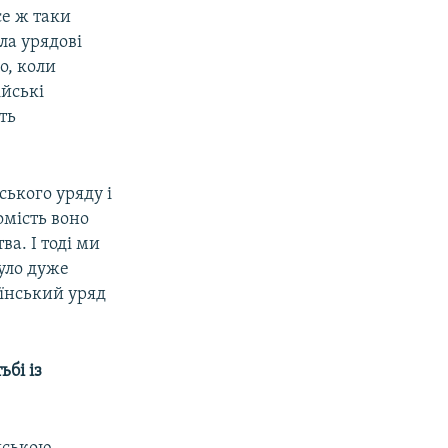
се ж таки
ла урядові
о, коли
ійські
ть
ського уряду і
омість воно
ва. І тоді ми
було дуже
аїнський уряд
ьбі із