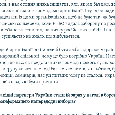
ся, в нас є певна низка ініціатив, але, як ми бачимо, в
роль відіграють громадські організації. І тут я би ради
ацювати із цими організаціями, щоб не було так, як бул
сійські соцмережі, коли РНБО видала заборону на рос
а «Одноклассники», на низку російських сайтів, і наві
суспільство не знало, що відбувається.
юди й організації, які могли б бути амбасадорами україн
ародній спільноті, чому це було потрібно Україні. Нат
ено і до нас, як представників громадянського суспільст
викручуватися, нас тоді багато хто питав, я пам’ятаю, 
енцій, семінарів, нас усі питали: чому це сталося. Укр
повів нам, які були причини.
ахідні партнери України стати їй зараз у нагоді в борот
езінформацією напередодні виборів?