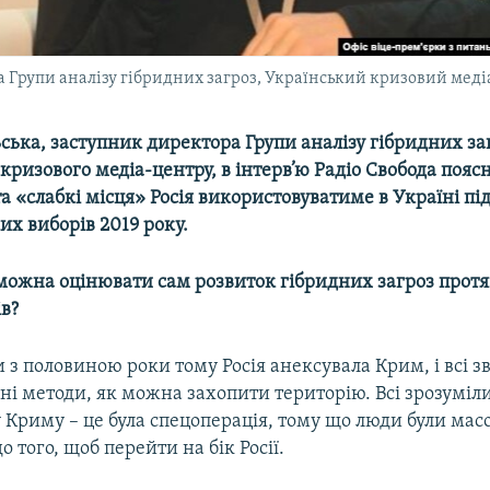
 Групи аналізу гібридних загроз, Український кризовий меді
ська, заступник директора Групи аналізу гібридних за
кризового медіа-центру, в інтерв’ю Радіо Свобода поясн
а «слабкі місця» Росія використовуватиме в Україні під
х виборів 2019 року.
 можна оцінювати сам розвиток гібридних загроз протя
в?
 з половиною роки тому Росія анексувала Крим, і всі з
ізні методи, як можна захопити територію. Всі зрозуміл
 Криму – це була спецоперація, тому що люди були мас
о того, щоб перейти на бік Росії.