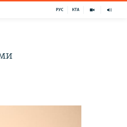
РУС
КТА
ами