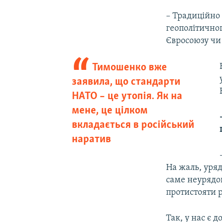
– Традиційно
геополітичног
Євросоюзу чи 
Тимошенко вже
заявила, що стандарти
НАТО – це утопія. Як на
мене, це цілком
вкладається в російський
наратив
На жаль, уряд
саме неурядов
протистояти р
Так, у нас є 