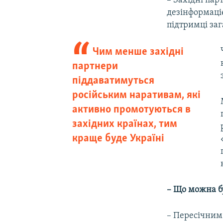
– Західні пар
дезінформаціє
підтримці заг
Чим менше західні
партнери
піддаватимуться
російським наративам, які
активно промотуються в
західних країнах, тим
краще буде Україні
– Що можна б
– Пересічним 