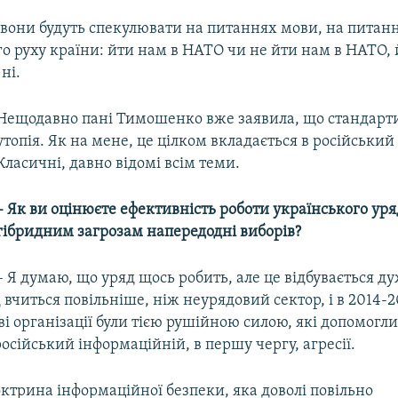
 вони будуть спекулювати на питаннях мови, на питан
о руху країни: йти нам в НАТО чи не йти нам в НАТО, 
ні.
Нещодавно пані Тимошенко вже заявила, що стандарт
утопія. Як на мене, це цілком вкладається в російський
Класичні, давно відомі всім теми.
– Як ви оцінюєте ефективність роботи українського уря
гібридним загрозам напередодні виборів?
– Я думаю, що уряд щось робить, але це відбувається ду
 вчиться повільніше, ніж неурядовий сектор, і в 2014-
і організації були тією рушійною силою, які допомогл
осійський інформаційній, в першу чергу, агресії.
доктрина інформаційної безпеки, яка доволі повільно