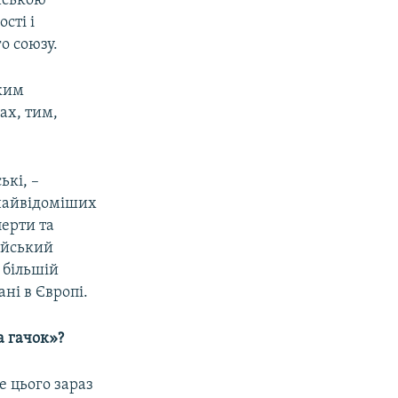
ійською
сті і
о союзу.
ким
ах, тим,
ькі, –
 найвідоміших
ерти та
сійський
 більшій
ані в Європі.
а гачок»?
е цього зараз