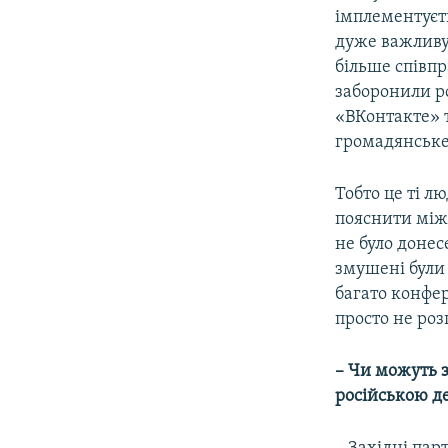
імплементуєть
дуже важливу 
більше співпр
заборонили ро
«ВКонтакте» т
громадянське 
Тобто це ті л
пояснити міжн
не було донес
змушені були 
багато конфер
просто не роз
– Чи можуть з
російською д