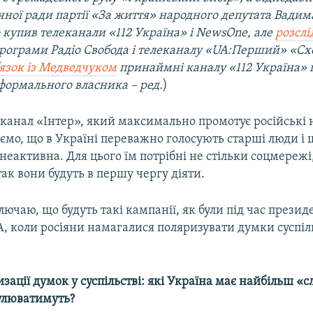
чної ради партії «За життя» народного депутата Вадим
 купив телеканали «112 Україна» і NewsOne, але
розсл
програми Радіо Свобода і телеканалу «UA:Перший» «С
’язок із Медведчуком
принаймні каналу «112 Україна» п
формального власника – ред.
)
є канал «Інтер», який максимально промотує російські
аємо, що в Україні переважно голосують старші люди і
еактивна. Для цього їм потрібні не стільки соцмережі,
 так вони будуть в першу чергу діяти.
лючаю, що будуть такі кампанії, як були під час прези
, коли росіяни намагалися поляризувати думки суспіл
зації думок у суспільстві: які Україна має найбільш «с
улюватимуть?