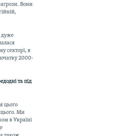
загрози. Вони
гійній,
а дуже
чалася
му секторі, в
 початку 2000-
едодні та під
я цього
 цього. Ми
ом в Україні
р
на також