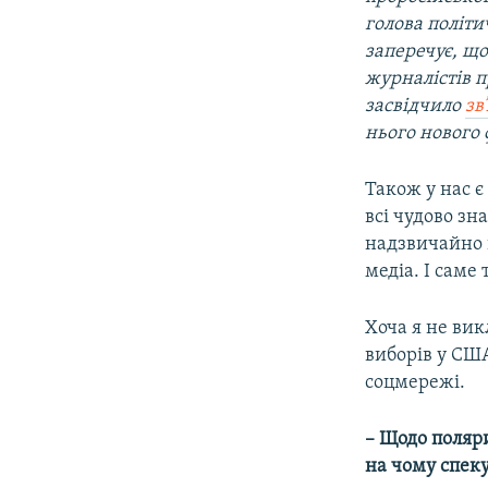
голова політи
заперечує, що
журналістів 
засвідчило
зв
нього нового 
Також у нас 
всі чудово зн
надзвичайно н
медіа. І саме
Хоча я не вик
виборів у США
соцмережі.
– Щодо поляри
на чому спек