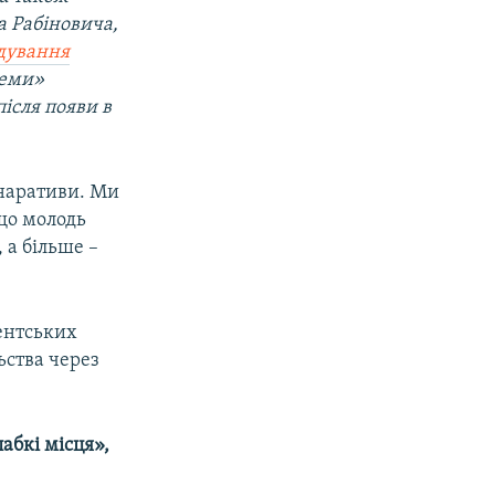
а Рабіновича,
ідування
хеми»
ісля появи в
 наративи. Ми
 що молодь
 а більше –
дентських
ьства через
лабкі місця»,