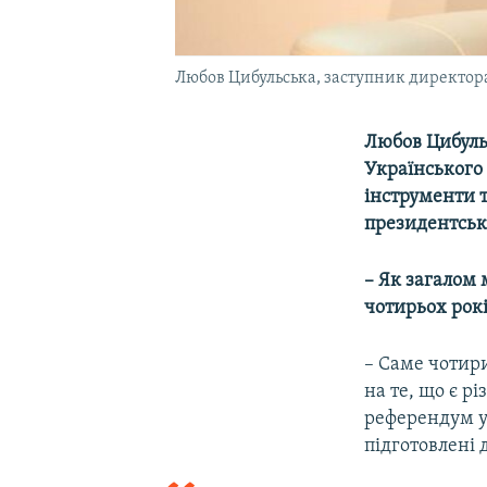
Любов Цибульська, заступник директора
Любов Цибуль
Українського 
інструменти т
президентськи
– Як загалом
чотирьох рокі
– Саме чотири
на те, що є р
референдум у
підготовлені д