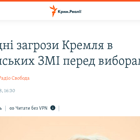
дні загрози Кремля в
нських ЗМІ перед вибор
Радіо Свобода
, 16:30
ь
Читати без VPN