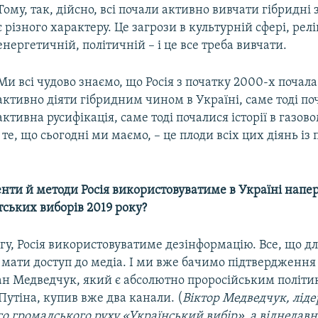
Тому, так, дійсно, всі почали активно вивчати гібридні 
є різного характеру. Це загрози в культурній сфері, релі
енергетичній, політичній – і це все треба вивчати.
Ми всі чудово знаємо, що Росія з початку 2000-х почал
активно діяти гібридним чином в Україні, саме тоді по
активна русифікація, саме тоді почалися історії в газово
І те, що сьогодні ми маємо, – це плоди всіх цих діянь із
енти й методи Росія використовуватиме в Україні напер
ських виборів 2019 року?
гу, Росія використовуватиме дезінформацію. Все, що дл
е мати доступ до медіа. І ми вже бачимо підтвердження
ан Медведчук, який є абсолютно проросійським політик
Путіна, купив вже два канали. (
Віктор Медведчук, ліде
о громадського руху «Український вибір», а віднедав