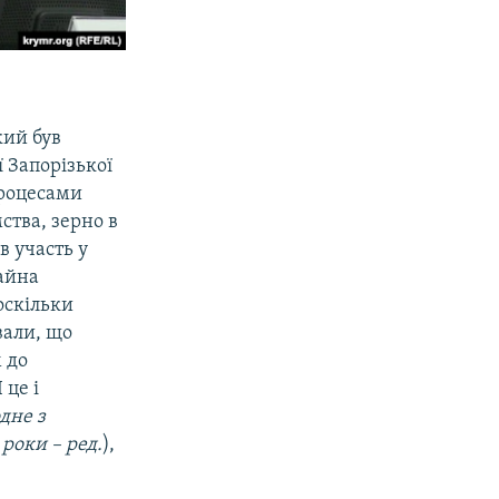
кий був
 Запорізької
процесами
ства, зерно в
в участь у
майна
оскільки
ували, що
 до
 це і
дне з
роки – ред.
),