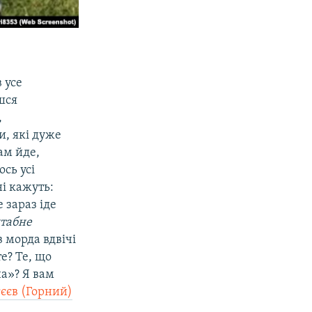
 усе
єшся
,
, які дуже
ам йде,
сь усі
ні кажуть:
 зараз іде
штабне
в морда вдвічі
е? Те, що
на»? Я вам
єєв (Горний)