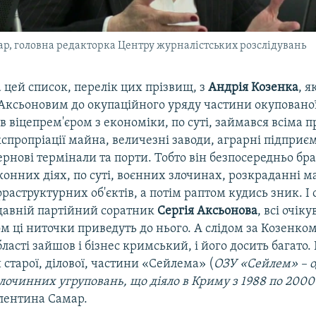
р, головна редакторка Центру журналістських розслідувань
 цей список, перелік цих прізвищ, з
Андрія Козенка
, я
Аксьоновим до окупаційного уряду частини окупованої
був віцепрем'єром з економіки, по суті, займався всіма 
спропріації майна, величезні заводи, аграрні підприєм
ернові термінали та порти. Тобто він безпосередньо бра
конних діях, по суті, воєнних злочинах, розкраданні 
раструктурних об'єктів, а потім раптом кудись зник. І 
 давній партійний соратник
Сергія Аксьонова
, всі очік
 ці ниточки приведуть до нього. А слідом за Козенком
ласті зайшов і бізнес кримський, і його досить багато. І
старої, ділової, частини «Сейлема» (
ОЗУ «Сейлем» – о
очинних угруповань, що діяло в Криму з 1988 по 2000 
алентина Самар.