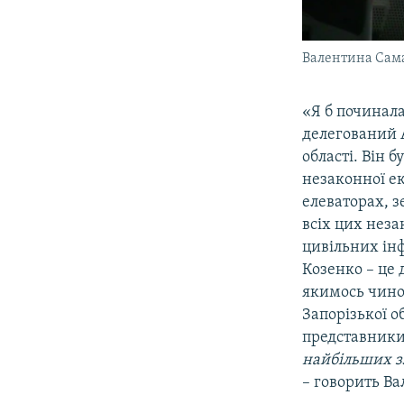
Валентина Сама
«Я б починала
делегований 
області. Він 
незаконної ек
елеваторах, з
всіх цих неза
цивільних інф
Козенко – це
якимось чином
Запорізької об
представники 
найбільших зл
– говорить В