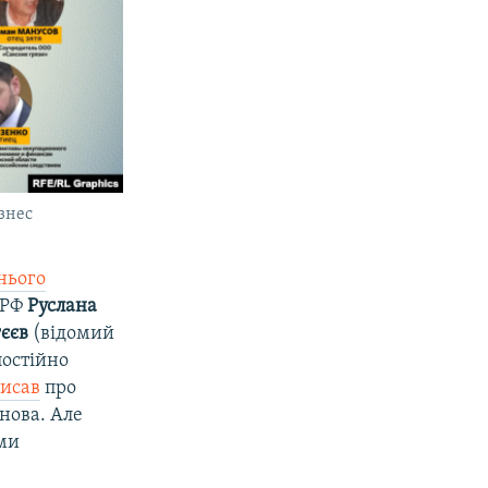
ізнес
нього
 РФ
Руслана
єєв
(відомий
постійно
исав
про
нова. Але
ими