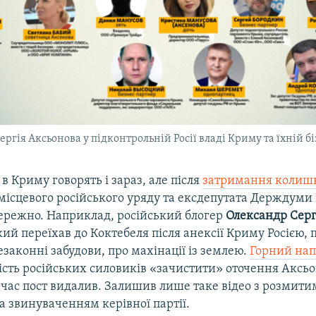
ергія Аксьонова у підконтрольній Росії владі Криму та їхній б
в Криму говорять і зараз, але після
затримання колиш
місцевого російського уряду та ексдепутата Держдуми
ережно. Наприклад, російський блогер
Олександр Серг
кий переїхав до Коктебеля після анексії Криму Росією, 
езаконні забудови, про махінації із землею.
Горний нап
ість російських силовиків «зачистити» оточення Аксьо
 час пост видалив. Залишив лише таке відео з розмит
 звинуваченням керівної партії.