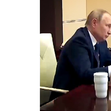
ВІДЕОУРОКИ «ELIFBE»
СВІДЧЕННЯ ОКУПАЦІЇ
УКРАЇНСЬКА ПРОБЛЕМА КРИМУ
ІНФОГРАФІКА