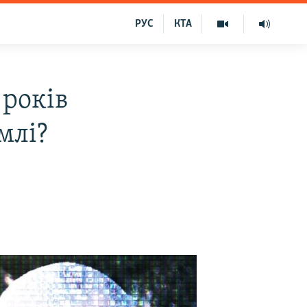
РУС
КТА
 років
млі?