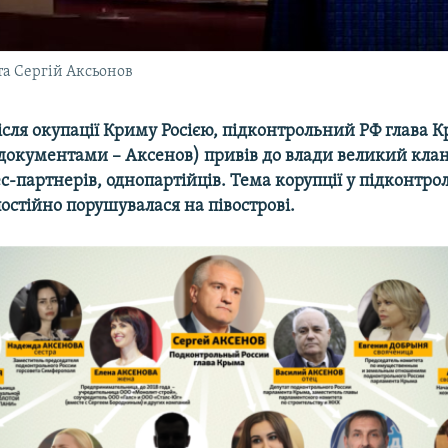
та Сергій Аксьонов
після окупації Криму Росією, підконтрольний РФ глава 
 документами –
Аксенов) привів до влади великий клан
ес-партнерів, однопартійців. Тема корупції у підконтр
остійно порушувалася на півострові.