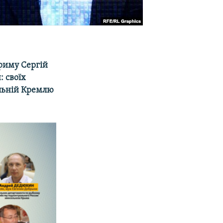
Криму Сергій
: своїх
ольній Кремлю