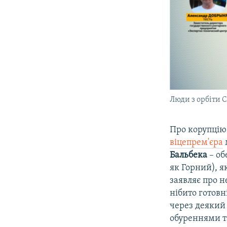
Люди з орбіти С
Про корупцію 
віцепрем'єра
Бальбека
– об
як Горний), я
заявляє про н
нібито готовн
через деякий
обуреннями та