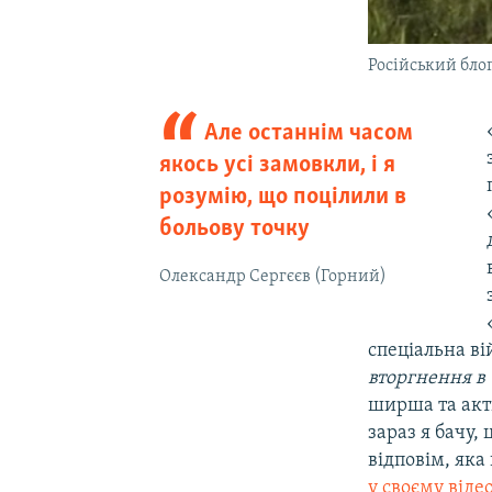
Російський бло
Але останнім часом
якось усі замовкли, і я
розумію, що поцілили в
больову точку
Олександр Сергєєв (Горний)
спеціальна ві
вторгнення в 
ширша та акти
зараз я бачу,
відповім, як
у своєму віде