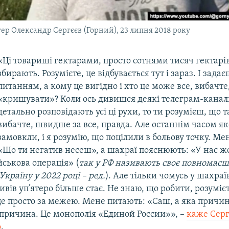
гер Олександр Сергєєв (Горний), 23 липня 2018 року
«Ці товариші гектарами, просто сотнями тисяч гектарів
збирають. Розумієте, це відбувається тут і зараз. І зада
питанням, а кому це вигідно і хто це може все, вибачте
«кришувати»? Коли ось дивишся деякі телеграм-канали
детально розповідають усі ці рухи, то ти розумієш, що т
вибачте, швидше за все, правда. Але останнім часом яко
замовкли, і я розумію, що поцілили в больову точку. Ме
«Що ти негатив несеш», а шахраї пояснюють: «У нас же
йськова операція» (
так у РФ називають своє повномас
Україну у 2022 році – ред.
). Але тільки чомусь у шахраї
вів уп’ятеро більше стає. Не знаю, що робити, розумієт
 це просто за межею. Мене питають: «Саш, а яка причи
а причина. Це монополія «Единой России»», –
каже Серг
о
.