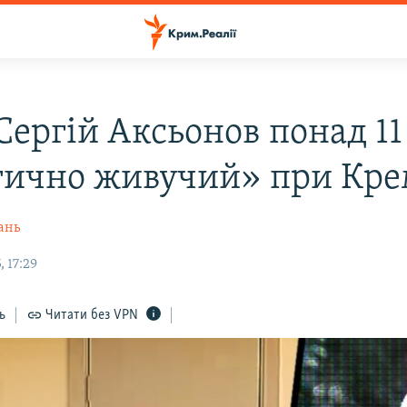
Сергій Аксьонов понад 11
тично живучий» при Кре
ань
 17:29
ь
Читати без VPN