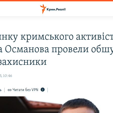
инку кримського активіс
а Османова провели обш
захисники
, 10:46
ь
Читати без VPN