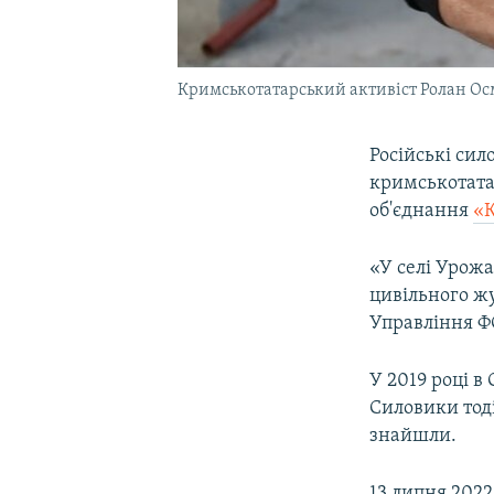
Кримськотатарський активіст Ролан Ос
Російські си
кримськотата
об'єднання
«К
«У селі Урож
цивільного жу
Управління ФС
У 2019 році 
Силовики тод
знайшли.
13 липня 2022