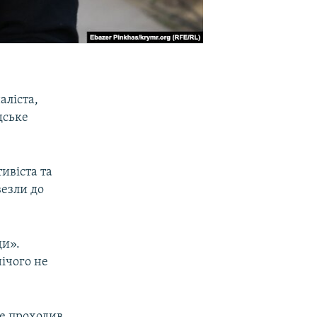
аліста,
дське
ивіста та
везли до
ди».
ічого не
де проходив