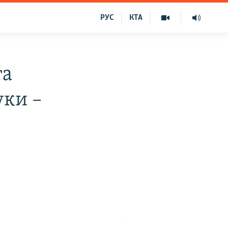
РУС
КТА
та
уки –