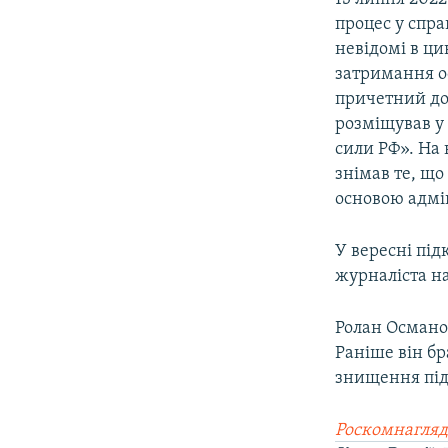
процес у спра
невідомі в ци
затримання о
причетний до 
розміщував у 
сили РФ». На 
знімав те, що
основою адмін
У вересні пі
журналіста на
Ролан Османо
Раніше він бр
знищення під
Роскомнагляд