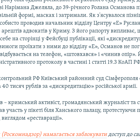
ві Нарімана Джеляла, до 39-річного Ролана Османова 
вільній формі, масках і затримали. Як з'ясувалося пізні
собисто проводив начальник відділу Центру «Е» Русла
арештів адвокатів у Криму. З його рапорту випливає,
себе на сторінці у Фейсбуці публікації, які «дискредит
вимоги проїхати з ними до відділу «Е», Османов не пог
 відбувається на телефон, «штовхався» і «чинив опір». Й
істративного протоколу в частині 1 статті 19.3 КоАП РФ
дконтрольний РФ Київський районний суд Сімферополя
 40 тисяч рублів за «дискредитацію» російської армії.
в – кримський активіст, громадянський журналіст та с
ав участь у пікеті біля Ханського палацу, протестуючи 
 виглядом «реставрації».
 (Роскомнадзор) намагається заблокувати
доступ до са