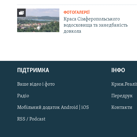
ФОТОГАЛЕРЕЇ
Краса Сімферопольського
водосховища та занедбаність
довкола
Русский
ПІДТРИМКА
ІНФО
Qırımtatar
Ваше відео і фото
Крим.Реалії
ДОЛУЧАЙСЯ!
Радіо
Передрук
Мобільний додаток Android | iOS
Контакти
RSS / Podcast
Усі сайти RFE/RL