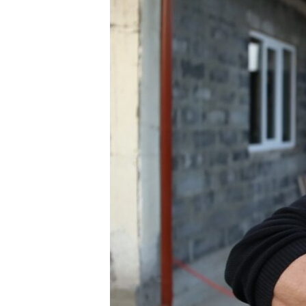
ВІДЕОУРОКИ «ELIFBE»
СВІДЧЕННЯ ОКУПАЦІЇ
УКРАЇНСЬКА ПРОБЛЕМА КРИМУ
ІНФОГРАФІКА