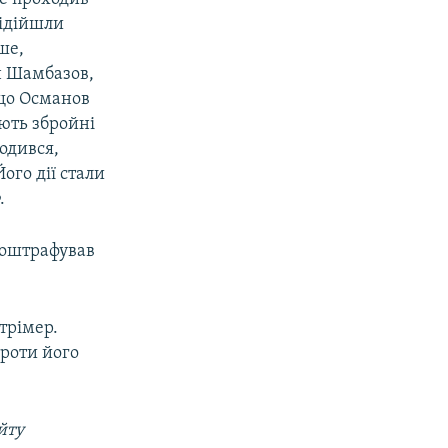
підійшли
ше,
н Шамбазов,
 що Османов
ують збройні
одився,
ого дії стали
.
 оштрафував
трімер.
проти його
йту