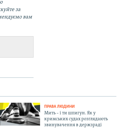
ою
дкуйте за
мендуємо вам
ПРАВА ЛЮДИНИ
Мить – і ти шпигун. Як у
кримських судах розглядають
звинувачення в держзраді