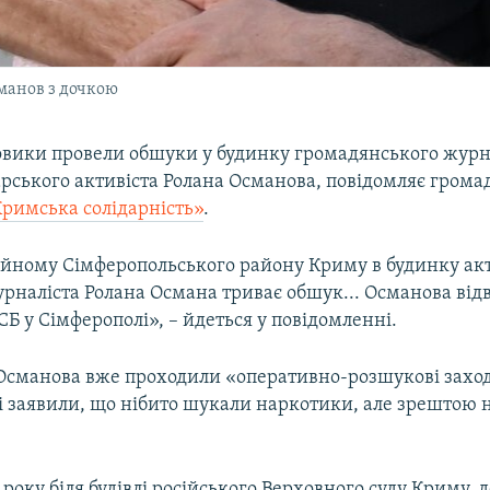
манов з дочкою
ловики провели обшуки у будинку громадянського журн
рського активіста Ролана Османова, повідомляє грома
римська солідарність»
.
айному Сімферопольського району Криму в будинку акт
рналіста Ролана Османа триває обшук... Османова від
Б у Сімферополі», – йдеться у повідомленні.
в Османова вже проходили «оперативно-розшукові захо
і заявили, що нібито шукали наркотики, але зрештою н
 року біля будівлі російського Верховного суду Криму, 