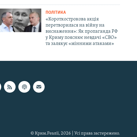
ПОЛІТИКА
«Короткострокова акція
перетворилася на війну на
виснаження»: Як пропаганда РФ
у Криму пояснює невдачі «СВО»
та залякує «мінними атаками»
© Крим.Реалії, 2026 | Усі права застережено.