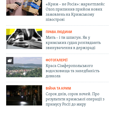
«Крим – не Росія»: маркетплейс
Ozon припинив прийом нових
замовлень на Кримському
півострові
ПРАВА ЛЮДИНИ
Мить – і ти шпигун. Як у
кримських судах розглядають
звинувачення в держзраді
ФОТОГАЛЕРЕЇ
Краса Сімферопольського
водосховища та занедбаність
довкола
ВІЙНА ТА КРИМ
Сорок днів, сорок ночей. Про
результати кримської операції з
примусу Росії до миру