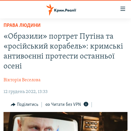
Доступність
посилання
Перейти
ПРАВА ЛЮДИНИ
до
НОВИНИ
«Образили» портрет Путіна та
основного
ВОДА.КРИМ
матеріалу
«російський корабель»: кримські
ВІДЕО ТА ФОТО
Перейти
антивоєнні протести останньої
до
ПОЛІТИКА
осені
основної
БЛОГИ
навігації
Вікторія Веселова
Перейти
ПОГЛЯД
до
12 грудень 2022, 13:33
ІНТЕРВ'Ю
пошуку
ВСЕ ЗА ДЕНЬ
Поділитись
Читати без VPN
СПЕЦПРОЕКТИ
ЯК ОБІЙТИ БЛОКУВАННЯ
ДЕПОРТАЦІЯ