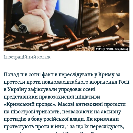
ВІДЕОУРОКИ «ELIFBE»
Русский
СВІДЧЕННЯ ОКУПАЦІЇ
Qırımtatar
УКРАЇНСЬКА ПРОБЛЕМА КРИМУ
ДОЛУЧАЙСЯ!
ІНФОГРАФІКА
Ілюстраційний колаж
Усі сайти RFE/RL
Понад пів сотні фактів переслідувань у Криму за
протести проти повномасштабного вторгнення Росії
в Україну зафіксували упродовж осені
представники правозахисної ініціативи
«Кримський процес». Масові антивоєнні протести
на півострові тривають, незважаючи на активну
протидію з боку російської влади. Як кримчани
протестують проти війни, і за що їх переслідують,