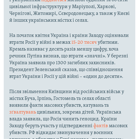
Руйнуванням
піддаються
житлові будинки та об’єкти
цивільної інфраструктури у Маріуполі, Харкові,
Чернігові, Житомирі, Сєвєродонецьку, а також у Києві
й інших українських містах і селах.
На початок квітня Україна і країни Заходу оцінювали
втрати Росії у війні в межах
15-20 тисяч
убитими.
Кремль називає у десять разів меншу цифру, хоча
речник Путіна визнав, що втрати «значні». У березні
Україна заявила про 1300 загиблих захисників.
Президент Зеленський сказав, що співвідношення
втрат України і Росії у цій війні – «один до десяти».
Після звільнення Київщини від російських військ у
містах Буча, Ірпінь, Гостомель та селах області
виявили факти масових убивств, катувань та
зґвалтувань
цивільних, зокрема дітей. Українська
влада заявила, що Росія чинить геноцид. Країни
Заходу беруть участь у підтвердженні
фактів
масових
убивств. РФ відкидає звинувачення у воєнних