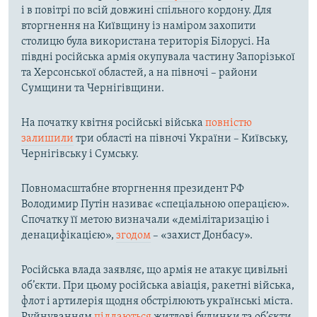
і в повітрі по всій довжині спільного кордону. Для
вторгнення на Київщину із наміром захопити
столицю була використана територія Білорусі. На
півдні російська армія окупувала частину Запорізької
та Херсонської областей, а на півночі – райони
Сумщини та Чернігівщини.
На початку квітня російські війська
повністю
залишили
три області на півночі України – Київську,
Чернігівську і Сумську.
Повномасштабне вторгнення президент РФ
Володимир Путін називає «спеціальною операцією».
Спочатку її метою визначали «демілітаризацію і
денацифікацією»,
згодом
– «захист Донбасу».
Російська влада заявляє, що армія не атакує цивільні
об’єкти. При цьому російська авіація, ракетні війська,
флот і артилерія щодня обстрілюють українські міста.