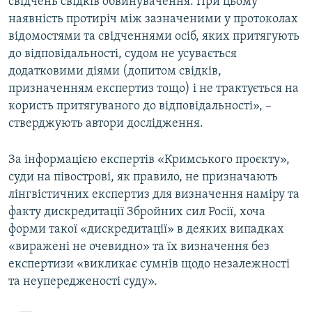
свідчень свідків обвинувачення. При цьому
наявність протиріч між зазначеними у протоколах
відомостями та свідченнями осіб, яких притягують
до відповідальності, судом не усувається
додатковими діями (допитом свідків,
призначенням експертиз тощо) і не трактується на
користь притягуваного до відповідальності», –
стверджують автори дослідження.
За інформацією експертів «Кримського проєкту»,
суди на півострові, як правило, не призначають
лінгвістичних експертиз для визначення наміру та
факту дискредитації Збройних сил Росії, хоча
форми такої «дискредитації» в деяких випадках
«виражені не очевидно» та їх визначення без
експертизи «викликає сумнів щодо незалежності
та неупередженості суду».