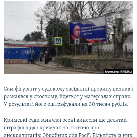
Сам фігурант у судовому засіданні провину визнав і
розкаявся у скоєному, йдеться у матеріалах справи.
У результаті його оштрафували на 30 тисяч рублів.
Кримські суди минулої осені винесли ще десятки
штрафів щодо кримчан за статтею про
дискредитацію Збройних сил Росії. Більшість із них