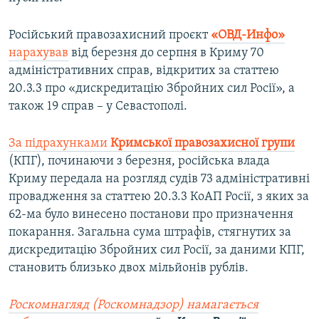
Російський правозахисний проєкт
«ОВД-Инфо»
нарахував
від березня до серпня в Криму 70
адміністративних справ, відкритих за статтею
20.3.3 про «дискредитацію Збройних сил Росії», а
також 19 справ – у Севастополі.
За підрахунками
Кримської правозахисної групи
(КПГ), починаючи з березня, російська влада
Криму передала на розгляд судів 73 адміністративні
провадження за статтею 20.3.3 КоАП Росії, з яких за
62-ма було винесено постанови про призначення
покарання. Загальна сума штрафів, стягнутих за
дискредитацію Збройних сил Росії, за даними КПГ,
становить близько двох мільйонів рублів.
Роскомнагляд (Роскомнадзор) намагається