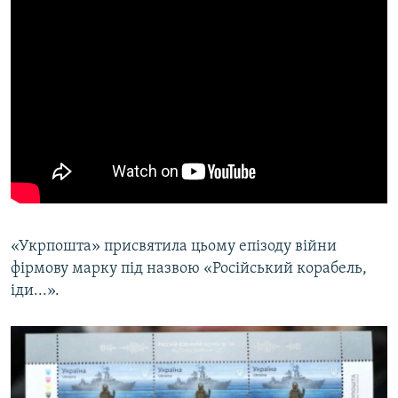
«Укрпошта» присвятила цьому епізоду війни
фірмову марку під назвою «Російський корабель,
іди...».