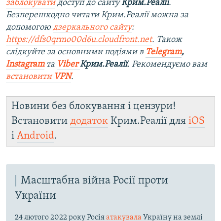
заблокувати
доступ до сайту
Крим.Реалії
.
Безперешкодно читати Крим.Реалії можна за
допомогою
дзеркального сайту
:
https://dfs0qrmo00d6u.cloudfront.net
. Також
слідкуйте за основними подіями в
Telegram
,
Instagram
та
Viber
Крим.Реалії
. Ре
комендуємо вам
встановити
VPN
.
Новини без блокування і цензури!
Встановити
додаток
Крим.Реалії для
iOS
і
Android
.
Масштабна війна Росії проти
України
24 лютого 2022 року Росія
атакувала
Україну на землі