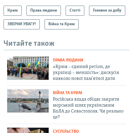
Крим
Права людини
Статті
Головне за добу
ЗВЕРНИ УВАГУ!
Війна та Крим
Читайте також
ПРАВА ЛЮДИНИ
«Крим – єдиний регіон, де
українці – меншість»: дискусія
навколо нової пам'ятної дати
ВІЙНА ТА КРИМ
Російська влада обіцяє закрити
морський шлях українським
БпЛА до Севастополя. Чи реально
це?
СУСПІЛЬСТВО