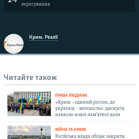
пересування
Крим. Реалії
Читайте також
ПРАВА ЛЮДИНИ
«Крим – єдиний регіон, де
українці – меншість»: дискусія
навколо нової пам'ятної дати
ВІЙНА ТА КРИМ
Російська влада обіцяє закрити