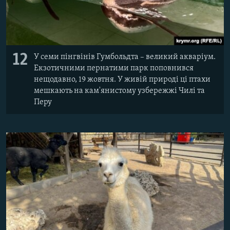
12
У семи пінгвінів Гумбольдта – великий акваріум.
Екзотичними пернатими парк поповнився
нещодавно, 19 жовтня. У живій природі ці птахи
мешкають на кам'янистому узбережжі Чилі та
Перу