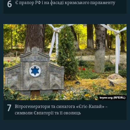
6
Є прапор РФ і на фасаді кримського парламенту
7
Вітрогенератори та синагога «Єгіє-Капай» –
символи Євпаторії та її околиць