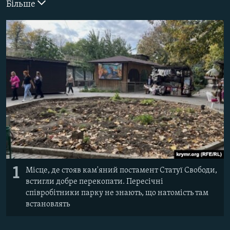
Більше
ВІДЕОУРОКИ «ELIFBE»
Русский
СВІДЧЕННЯ ОКУПАЦІЇ
Qırımtatar
УКРАЇНСЬКА ПРОБЛЕМА КРИМУ
ДОЛУЧАЙСЯ!
ІНФОГРАФІКА
Усі сайти RFE/RL
1
Місце, де стояв кам'яний постамент Статуї Свободи,
встигли добре перекопати. Пересічні
співробітники парку не знають, що натомість там
встановлять