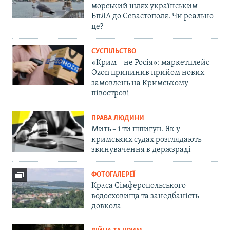
морський шлях українським
БпЛА до Севастополя. Чи реально
це?
СУСПІЛЬСТВО
«Крим – не Росія»: маркетплейс
Ozon припинив прийом нових
замовлень на Кримському
півострові
ПРАВА ЛЮДИНИ
Мить – і ти шпигун. Як у
кримських судах розглядають
звинувачення в держзраді
ФОТОГАЛЕРЕЇ
Краса Сімферопольського
водосховища та занедбаність
довкола