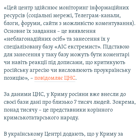
ВІДЕОУРОКИ «ELIFBE»
«Цей центр здійснює моніторинг інформаційних
Русский
ресурсів (соціальні мережі, Телеграм-канали,
СВІДЧЕННЯ ОКУПАЦІЇ
Qırımtatar
блоги, форуми, сайти з можливістю коментування).
УКРАЇНСЬКА ПРОБЛЕМА КРИМУ
Основне їх завдання – це виявлення
«неблагонадійних осіб» та занесення їх у
ДОЛУЧАЙСЯ!
ІНФОГРАФІКА
спеціалізовану базу «АІС екстремист». Підставою
для занесення у таку базу можуть бути коментарі
чи навіть реакції під дописами, що критикують
Усі сайти RFE/RL
російську агресію чи висловлюють проукраїнську
позицію», –
повідомляє ЦНС
.
За даними ЦНС, у Криму росіяни вже внесли до
своєї бази дані про близько 7 тисяч людей. Зокрема,
понад тисячу – це представники корінного
кримськотатарського народу.
В українському Центрі додають, що у Криму за