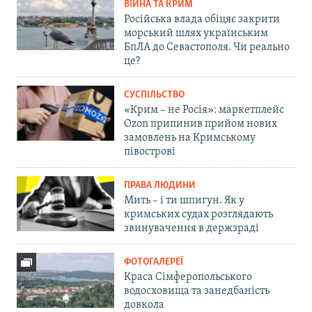
ВІЙНА ТА КРИМ
Російська влада обіцяє закрити
морський шлях українським
БпЛА до Севастополя. Чи реально
це?
СУСПІЛЬСТВО
«Крим – не Росія»: маркетплейс
Ozon припинив прийом нових
замовлень на Кримському
півострові
ПРАВА ЛЮДИНИ
Мить – і ти шпигун. Як у
кримських судах розглядають
звинувачення в держзраді
ФОТОГАЛЕРЕЇ
Краса Сімферопольського
водосховища та занедбаність
довкола