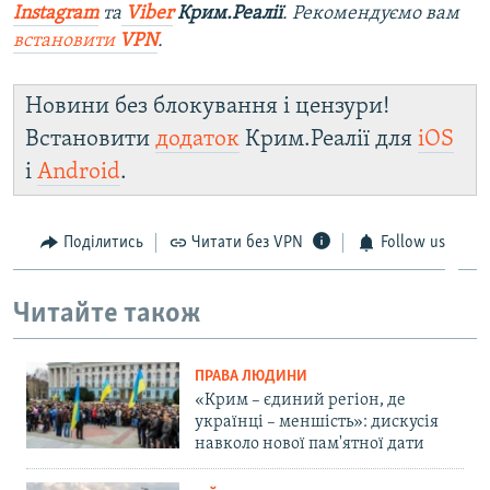
Instagram
та
Viber
Крим.Реалії
. Рекомендуємо вам
встановити
VPN
.
Новини без блокування і цензури!
Встановити
додаток
Крим.Реалії для
iOS
і
Android
.
Поділитись
Читати без VPN
Follow us
Читайте також
ПРАВА ЛЮДИНИ
«Крим – єдиний регіон, де
українці – меншість»: дискусія
навколо нової пам'ятної дати