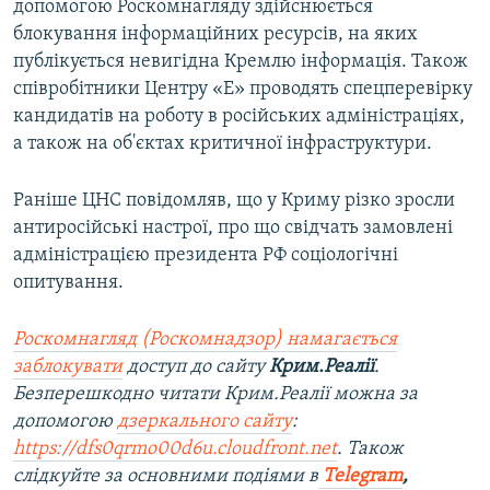
допомогою Роскомнагляду здійснюється
блокування інформаційних ресурсів, на яких
публікується невигідна Кремлю інформація. Також
співробітники Центру «Е» проводять спецперевірку
кандидатів на роботу в російських адміністраціях,
а також на об'єктах критичної інфраструктури.
Раніше ЦНС повідомляв, що у Криму різко зросли
антиросійські настрої, про що свідчать замовлені
адміністрацією президента РФ соціологічні
опитування.
Роскомнагляд (Роскомнадзор) намагається
заблокувати
доступ до сайту
Крим.Реалії
.
Безперешкодно читати Крим.Реалії можна за
допомогою
дзеркального сайту
:
https://dfs0qrmo00d6u.cloudfront.net
. Також
слідкуйте за основними подіями в
Telegram
,