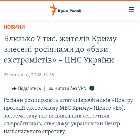
Доступність
посилання
Перейти
НОВИНИ
до
НОВИНИ
Близько 7 тис. жителів Криму
основного
ВОДА.КРИМ
матеріалу
внесені росіянами до «бази
ВІДЕО ТА ФОТО
Перейти
екстремістів» – ЦНС України
до
ПОЛІТИКА
основної
27 листопад 2023, 13:45
БЛОГИ
навігації
Перейти
Поділитись
Читати без VPN
ПОГЛЯД
до
Росіяни розширюють штат співробітників «Центру
ІНТЕРВ'Ю
пошуку
протидії екстремізму МВС Криму» (Центр «Е»),
ВСЕ ЗА ДЕНЬ
зокрема залучаючи цивільних секретних
СПЕЦПРОЕКТИ
співробітників, стверджує український Центр
національного спротиву.
ЯК ОБІЙТИ БЛОКУВАННЯ
ДЕПОРТАЦІЯ