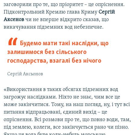
заговорили про те, що пріоритет – це опріснення.
Підконтрольний Кремлю глава Криму
Сергій
Аксенов
чи не вперше відкрито сказав, що
викачування підземних вод небезпечне.
Будемо мати такі наслідки, що
залишимося без сільського
господарства, взагалі без нічого
Сергій Аксьонов
«Використання в таких обсягах підземних вод
загрожує наслідками. Ніхто не знає, чим все це
може закінчитися. Тому, на наш погляд, ну, і тут всі
питання відпрацьовані, єдиний вихід – це
опріснення. Всі розмови про те, що повно води, там,
під землею, колеги, все закінчується рано чи пізно.
Якщо ця вода буде коли-небудь морською