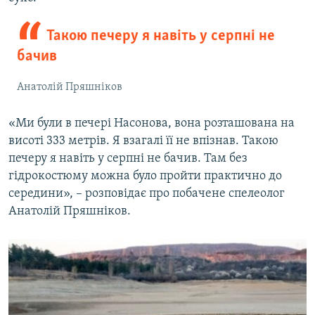
Такою печеру я навіть у серпні не
бачив
Анатолій Пряшніков
«Ми були в печері Насонова, вона розташована на
висоті 333 метрів. Я взагалі її не впізнав. Такою
печеру я навіть у серпні не бачив. Там без
гідрокостюму можна було пройти практично до
середини», – розповідає про побачене спелеолог
Анатолій Пряшніков.