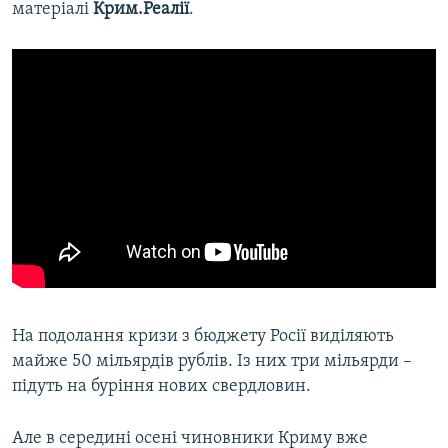
матеріалі
Крим.Реалії
.
На подолання кризи з бюджету Росії виділяють
майже 50 мільярдів рублів. Із них три мільярди –
підуть на буріння нових свердловин.
Але в середині осені чиновники Криму вже