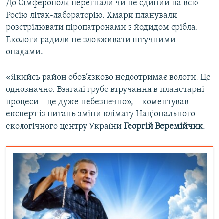
До Сімферополя перегнали чи не єдиний на всю
Росію літак-лабораторію. Хмари планували
розстрілювати піропатронами з йодидом срібла.
Екологи радили не зловживати штучними
опадами.
«Якийсь район обов’язково недоотримає вологи. Це
однозначно. Взагалі грубе втручання в планетарні
процеси – це дуже небезпечно», – коментував
експерт із питань зміни клімату Національного
екологічного центру України
Георгій Веремійчик
.