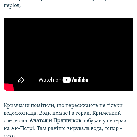
період.
Кримчани помітили, що пересихають не тільки
водосховища. Води немає і в горах. Кримський
спелеолог
Анатолій Пряшніков
побував у печерах
на Ай-Петрі. Там раніше вирувала вода, тепер –
сухо.