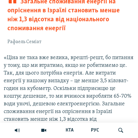
Загальне споживання енергії на
опріснення в Ізраїлі становить менше
ніж 1,3 відсотка від національного
споживання енергії
Рафаель Семіат
«Ціна не така вже велика, врешті-решт, бо питання
у тому, що ми втратимо, якщо не робитимемо це.
Так, для цього потрібна енергія. Але витрати
енергії у нашому випадку – це менше 3,5 кіловат-
годин на кубометр. Оскільки підприємцю це
коштує дешевше, то ми вчимося виробляти 65-70%
води уночі, дешевою електроенергією. Загальне
споживання енергії на опріснення в Ізраїлі
становить менше ніж 1,3 відсотка від
національного споживання енергії», – розповідає
КТА
РУС
професор, голова хімічної інженерної програми