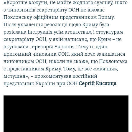
«Коротше кажучи, не майте жодного сумніву, ніхто
з чиновників секретаріату ООН не вважає
Поклонську офіційним представником Криму.
Після ухвалення резолюції щодо Криму була
розіслана інструкція усім агентствам і структурам
секретаріату ООН, у якій написано, що Крим
–
це
окупована територія України. Тому ні один
притомний чиновник ООН, який хоче залишатися
чиновником ООН, ніколи не скаже, що Поклонська
є представником Криму. Тому, це все «маячня»,
метушня», – прокоментував
постійний
представник України при ООН
Сергій Кислиця
.