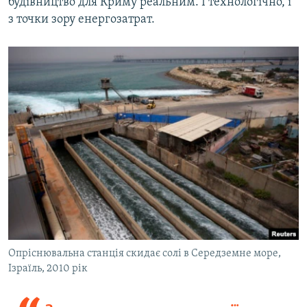
будівництво для Криму реальним. І технологічно, і
з точки зору енергозатрат.
Опріснювальна станція скидає солі в Середземне море,
Ізраїль, 2010 рік