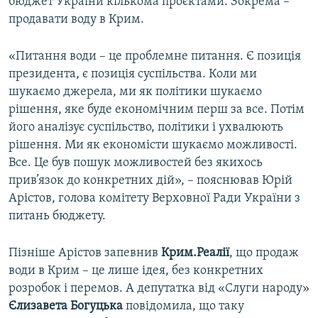
бюджет України кількома проєктами. Зокрема –
продавати воду в Крим.
«Питання води – це проблемне питання. Є позиція
президента, є позиція суспільства. Коли ми
шукаємо джерела, ми як політики шукаємо
рішення, яке буде економічним перш за все. Потім
його аналізує суспільство, політики і ухвалюють
рішення. Ми як економісти шукаємо можливості.
Все. Це був пошук можливостей без якихось
прив’язок до конкретних дій», – пояснював Юрій
Арістов, голова комітету Верховної Ради України з
питань бюджету.
Пізніше Арістов запевнив
Крим.Реалії
, що продаж
води в Крим – це лише ідея, без конкретних
розробок і перемов. А депутатка від «Слуги народу»
Єлизавета Богуцька
повідомила, що таку