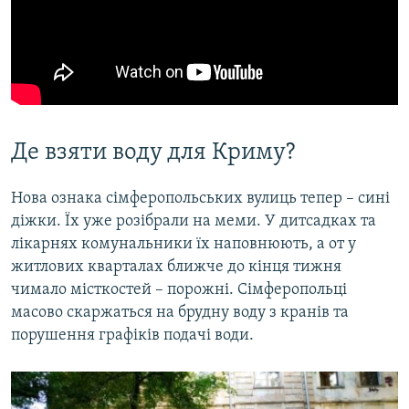
Де взяти воду для Криму?
Нова ознака сімферопольських вулиць тепер – сині
діжки. Їх уже розібрали на меми. У дитсадках та
лікарнях комунальники їх наповнюють, а от у
житлових кварталах ближче до кінця тижня
чимало місткостей – порожні. Сімферопольці
масово скаржаться на брудну воду з кранів та
порушення графіків подачі води.