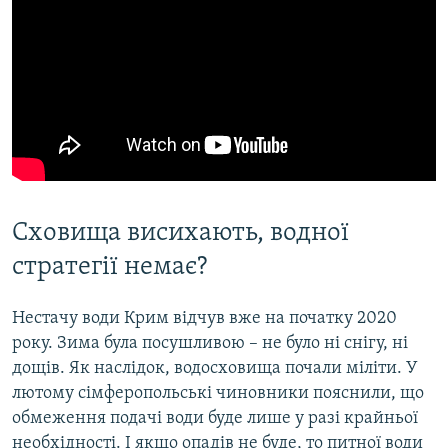
Сховища висихають, водної
стратегії немає?
Нестачу води Крим відчув вже на початку 2020
року. Зима була посушливою – не було ні снігу, ні
дощів. Як наслідок, водосховища почали міліти. У
лютому сімферопольські чиновники пояснили, що
обмеження подачі води буде лише у разі крайньої
необхідності. І якщо опадів не буде, то питної води