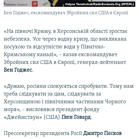
Бен Годжес, екскомандувач Збройних сил США в Європі
«На півночі Криму, в Херсонській області зростає
небезпека. Усе через водну кризу, що викликана
посухою та відсутністю води у Північно-
Кримському каналі», – казав екскомандувач
Збройних сил США в Європі, генерал-лейтенант
Бен Годжес
.
«Думаю, росіяни спокусяться спробувати. Тому нам
треба слідкувати за цим, слідкувати за
Херсонщиною і північними частинами Чорного
моря», – висловився президент фонду
«Джеймстаун» (США)
Ґлен Говард
.
Прессекретар президента Росії
Дмитро Пєсков