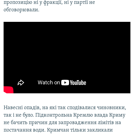
пропозицію ні у фракції, ні у партії не
обговорювали.
Навесні опадів, на які так сподівалися чиновники,
так і не було. Підконтрольна Кремлю влада Криму
не бачить причин для запровадження лімітів на
постачання води. Кримчан тільки закликали