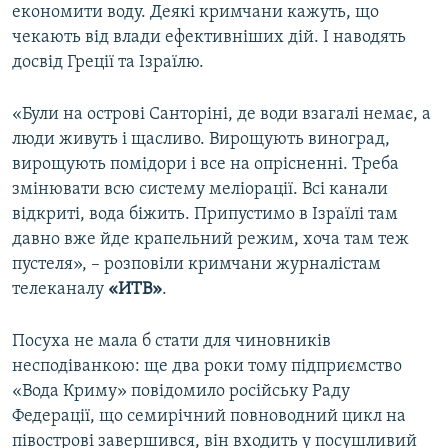
економити воду. Деякі кримчани кажуть, що
чекають від влади ефективніших дій. І наводять
досвід Греції та Ізраїлю.
«Були на острові Санторіні, де води взагалі немає, а
люди живуть і щасливо. Вирощують виноград,
вирощують помідори і все на опрісненні. Треба
змінювати всю систему меліорації. Всі канали
відкриті, вода біжить. Припустимо в Ізраїлі там
давно вже йде крапельний режим, хоча там теж
пустеля», – розповіли кримчани журналістам
телеканалу
«ИТВ»
.
Посуха не мала б стати для чиновників
несподіванкою: ще два роки тому підприємство
«Вода Криму»
повідомило російську Раду
Федерації, що семирічний повноводний цикл на
півострові завершився, він входить у посушливий