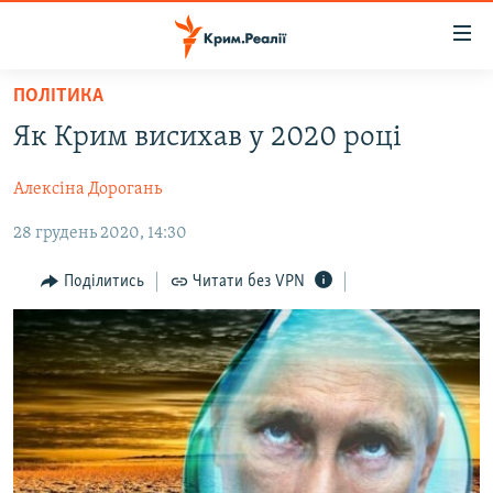
Доступність
посилання
Перейти
ПОЛІТИКА
до
НОВИНИ
Як Крим висихав у 2020 році
основного
ВОДА.КРИМ
матеріалу
Алексіна Дорогань
ВІДЕО ТА ФОТО
Перейти
до
28 грудень 2020, 14:30
ПОЛІТИКА
основної
БЛОГИ
навігації
Поділитись
Читати без VPN
Перейти
ПОГЛЯД
до
ІНТЕРВ'Ю
пошуку
ВСЕ ЗА ДЕНЬ
СПЕЦПРОЕКТИ
ЯК ОБІЙТИ БЛОКУВАННЯ
ДЕПОРТАЦІЯ