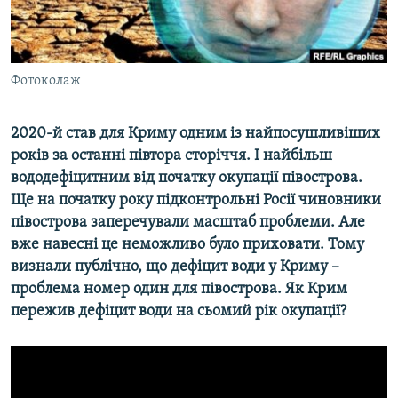
ВІДЕОУРОКИ «ELIFBE»
Русский
СВІДЧЕННЯ ОКУПАЦІЇ
Qırımtatar
УКРАЇНСЬКА ПРОБЛЕМА КРИМУ
Фотоколаж
ДОЛУЧАЙСЯ!
ІНФОГРАФІКА
2020-й став для Криму одним із найпосушливіших
років за останні півтора сторіччя. І найбільш
вододефіцитним від початку окупації півострова.
Усі сайти RFE/RL
Ще на початку року підконтрольні Росії чиновники
півострова заперечували масштаб проблеми. Але
вже навесні це неможливо було приховати. Тому
визнали публічно, що дефіцит води у Криму –
проблема номер один для півострова. Як Крим
пережив дефіцит води на сьомий рік окупації?