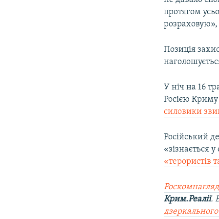
протягом усьо
розраховую», 
Позиція захис
наголошуєтьс
У ніч на 16 т
Росією Крим
силовики зви
Російський д
«зізнається у
«терористів т
Роскомнагляд
Крим.Реалії
.
дзеркального