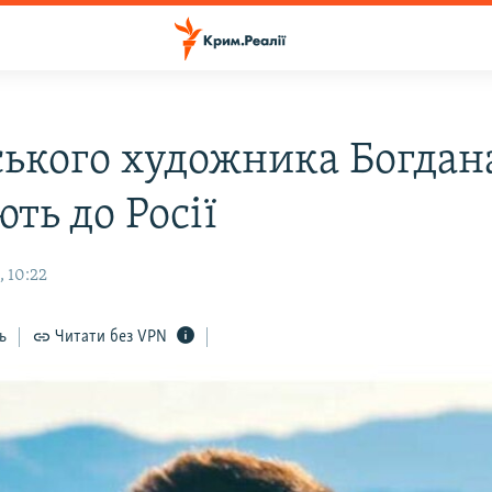
ького художника Богдана
ть до Росії
, 10:22
ь
Читати без VPN