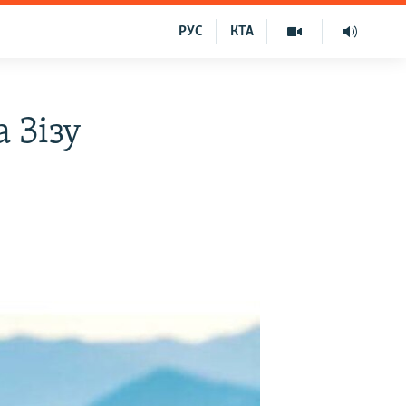
РУС
КТА
 Зізу