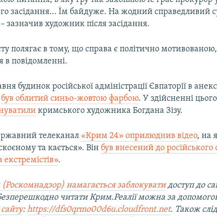
го засідання... Їм байдуже. На жодний справедливий су
– зазначив художник після засідання.
ту полягає в тому, що справа є політично мотивованою
я в повідомленні.
равня будинок російської адміністрації Євпаторії в ане
у
був облитий синьо-жовтою фарбою
. У здійсненні цьог
нуватили
кримського художника Богдана Зізу.
ержавний телеканал
«Крим 24» оприлюднив відео
, на 
 скоєному та кається». Він
був внесений до російського
а екстремістів»
.
 (Роскомнадзор) намагається заблокувати
доступ до са
 Безперешкодно читати Крим.Реалії можна за допомог
 сайту
:
https://dfs0qrmo00d6u.cloudfront.net
. Також слі