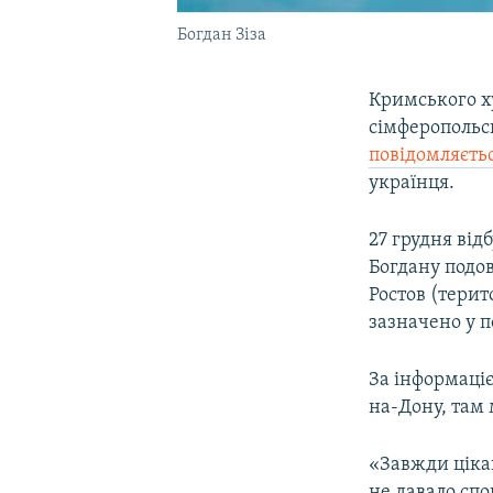
Богдан Зіза
Кримського ху
сімферопольсь
повідомляєтьс
українця.
27 грудня від
Богдану подов
Ростов (терит
зазначено у п
За інформаціє
на-Дону, там 
«Завжди цікав
не давало спо