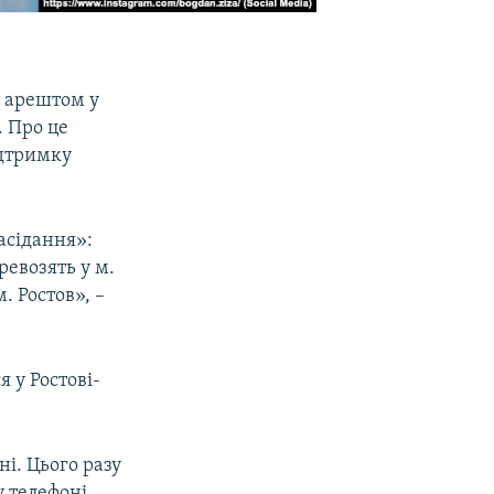
д арештом у
. Про це
ідтримку
засідання»:
ревозять у м.
. Ростов», –
 у Ростові-
ні. Цього разу
у телефоні