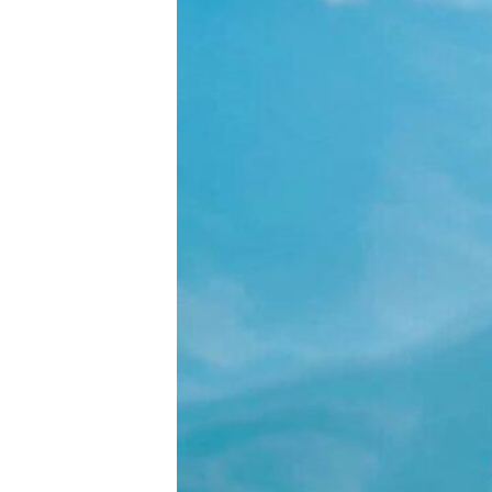
ВІДЕОУРОКИ «ELIFBE»
СВІДЧЕННЯ ОКУПАЦІЇ
УКРАЇНСЬКА ПРОБЛЕМА КРИМУ
ІНФОГРАФІКА