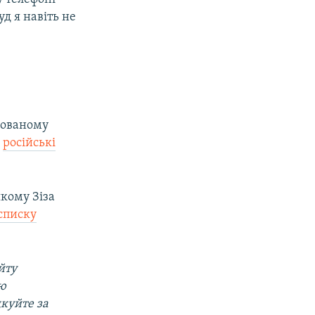
д я навіть не
,
ксованому
о
російські
якому Зіза
 списку
йту
ою
дкуйте за