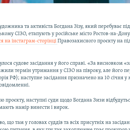
дожника та активіста Богдана Зізу, який перебуває пі
кому СІЗО, етапують у російське місто Ростов-на-Дону
я на інстаграм-сторінці
Правозахисного проєкту на п
булося судове засідання у його справі. «За висновком «
жили термін утримання у СІЗО на півроку, але його пе
орія РФ); наступне засідання призначено на 10 січня у м
овідомленні.
ю проєкту, наступні суди щодо Богдана Зизи відбудуться
мають намір винести і вирок.
о, що там у головах суддів та всіх присутніх на засідан
кою питання, в яку гру так захоплююче грає прокурор 