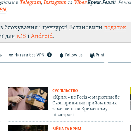
одіями в
Telegram
,
Instagram
та
Viber
Крим.Реалії
. Ре
ко
PN
.
з блокування і цензури! Встановити
додаток
ії для
iOS
і
Android
.
ь
Читати без VPN
Follow us
Print
СУСПІЛЬСТВО
«Крим – не Росія»: маркетплейс
Ozon припинив прийом нових
замовлень на Кримському
півострові
ВІЙНА ТА КРИМ