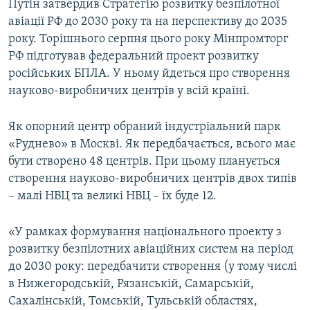
Путін затвердив Стратегію розвитку безпілотної
авіації РФ до 2030 року та на перспективу до 2035
року. Торішнього серпня цього року Мінпромторг
РФ підготував федеральний проект розвитку
російських БПЛА. У ньому йдеться про створення
науково-виробничих центрів у всій країні.
Як опорний центр обраний індустріальний парк
«Руднево» в Москві. Як передбачається, всього має
бути створено 48 центрів. При цьому планується
створення науково-виробничих центрів двох типів
– малі НВЦ та великі НВЦ – їх буде 12.
«У рамках формування національного проекту з
розвитку безпілотних авіаційних систем на період
до 2030 року: передбачити створення (у тому числі
в Нижегородській, Рязанській, Самарській,
Сахалінській, Томській, Тульській областях,