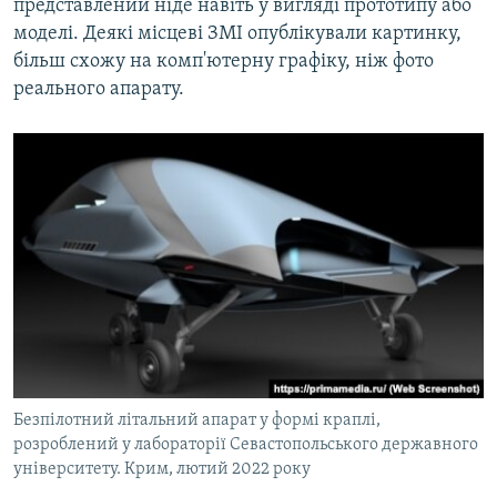
представлений ніде навіть у вигляді прототипу або
моделі. Деякі місцеві ЗМІ опублікували картинку,
більш схожу на комп'ютерну графіку, ніж фото
реального апарату.
Безпілотний літальний апарат у формі краплі,
розроблений у лабораторії Севастопольського державного
університету. Крим, лютий 2022 року