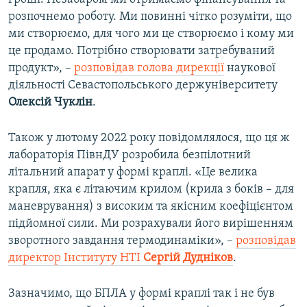
розпочнемо роботу. Ми повинні чітко розуміти, що
ми створюємо, для чого ми це створюємо і кому ми
це продамо. Потрібно створювати затребуваний
продукт», –
розповідав голова дирекції
наукової
діяльності Севастопольського держуніверситету
Олексій Чуклін
.
Також у лютому 2022 року повідомлялося, що ця ж
лабораторія ПівнДУ розробила безпілотний
літальний апарат у формі краплі. «Це велика
крапля, яка є літаючим крилом (крила з боків – для
маневрування) з високим та якісним коефіцієнтом
підйомної сили. Ми розрахували його вирішенням
зворотного завдання термодинаміки», –
розповідав
директор Інституту НТІ
Сергій Дудніков
.
Зазначимо, що БПЛА у формі краплі так і не був