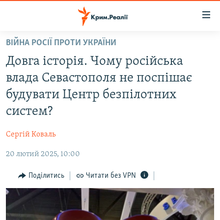
Доступність
посилання
Перейти
ВІЙНА РОСІЇ ПРОТИ УКРАЇНИ
до
НОВИНИ
Довга історія. Чому російська
основного
ВОДА.КРИМ
матеріалу
влада Севастополя не поспішає
ВІДЕО ТА ФОТО
Перейти
будувати Центр безпілотних
до
ПОЛІТИКА
систем?
основної
БЛОГИ
навігації
Сергій Коваль
Перейти
ПОГЛЯД
до
20 лютий 2025, 10:00
ІНТЕРВ'Ю
пошуку
ВСЕ ЗА ДЕНЬ
Поділитись
Читати без VPN
СПЕЦПРОЕКТИ
ЯК ОБІЙТИ БЛОКУВАННЯ
ДЕПОРТАЦІЯ