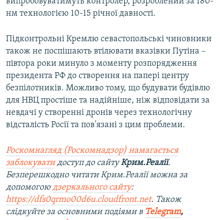
випробовуватимуть контролер, розроблений за 180-
нм технологією 10-15 річної давності.
Підконтрольні Кремлю севастопольські чиновники
також не поспішають втілювати вказівки Путіна –
півтора роки минуло з моменту розпорядження
президента РФ до створення на папері центру
безпілотників. Можливо тому, що будувати будівлю
для НВЦ простіше та надійніше, ніж відповідати за
невдачі у створенні дронів через технологічну
відсталість Росії та пов'язані з цим проблеми.
Роскомнагляд (Роскомнадзор) намагається
заблокувати
доступ до сайту
Крим.Реалії
.
Безперешкодно читати Крим.Реалії можна за
допомогою
дзеркального сайту
:
https://dfs0qrmo00d6u.cloudfront.net
. Також
слідкуйте за основними подіями в
Telegram
,