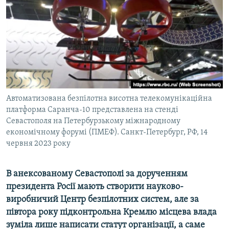
ВІДЕОУРОКИ «ELIFBE»
Русский
СВІДЧЕННЯ ОКУПАЦІЇ
Qırımtatar
УКРАЇНСЬКА ПРОБЛЕМА КРИМУ
ДОЛУЧАЙСЯ!
ІНФОГРАФІКА
Автоматизована безпілотна висотна телекомунікаційна
платформа Саранча-10 представлена на стенді
Усі сайти RFE/RL
Севастополя на Петербурзькому міжнародному
економічному форумі (ПМЕФ). Санкт-Петербург, РФ, 14
червня 2023 року
В анексованому Севастополі за дорученням
президента Росії мають створити науково-
виробничий Центр безпілотних систем, але за
півтора року підконтрольна Кремлю місцева влада
зуміла лише написати статут організації, а саме