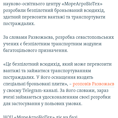
науково-освітнього центру «МореАгроБіоТех»
розробили безпілотний броньований всюдихід,
здатний перевозити вантажі та транспортувати
постраждалих.
За словами Развожаєва, розробка севастопольських
учених є безпілотним транспортним модулем
багатоцільового призначення.
«Це безпілотний всюдихід, який може перевозити
вантажі та займатися транспортуванням
постраждалих. У його оснащення входять
спеціальні броньовані плити», –
розповів Развожаєв
у своєму Telegram-каналі. За його словами, зараз
вчені займаються удосконаленням своєї розробки
для застосування у польових умовах.
НОЦ «МореАгроБіоТех» діє на базі