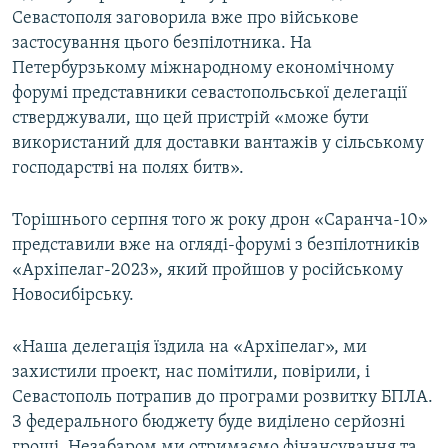
Севастополя заговорила вже про військове
застосування цього безпілотника. На
Петербурзькому міжнародному економічному
форумі представники севастопольської делегації
стверджували, що цей пристрій «може бути
використаний для доставки вантажів у сільському
господарстві на полях битв».
Торішнього серпня того ж року дрон «Саранча-10»
представили вже на огляді-форумі з безпілотників
«Архіпелаг-2023», який пройшов у російському
Новосибірську.
«Наша делегація їздила на «Архіпелаг», ми
захистили проект, нас помітили, повірили, і
Севастополь потрапив до програми розвитку БПЛА.
З федерального бюджету буде виділено серйозні
гроші. Незабаром ми отримаємо фінансування та