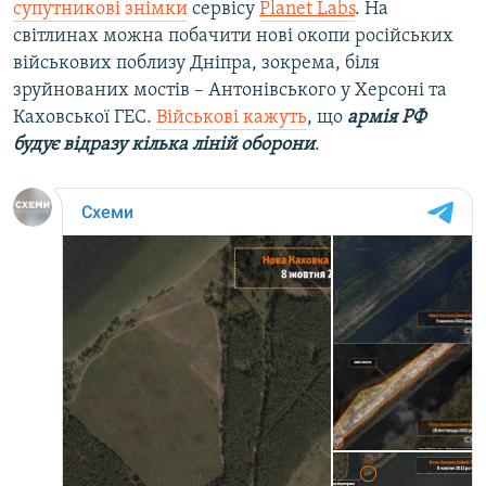
супутникові знімки
сервісу
Planet Labs
. На
світлинах можна побачити нові окопи російських
військових поблизу Дніпра, зокрема, біля
зруйнованих мостів – Антонівського у Херсоні та
Каховської ГЕС.
Військові кажуть
, що
армія РФ
будує відразу кілька ліній оборони
.