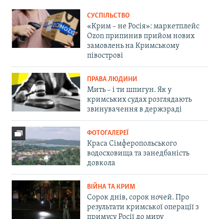
СУСПІЛЬСТВО
«Крим – не Росія»: маркетплейс
Ozon припинив прийом нових
замовлень на Кримському
півострові
ПРАВА ЛЮДИНИ
Мить – і ти шпигун. Як у
кримських судах розглядають
звинувачення в держзраді
ФОТОГАЛЕРЕЇ
Краса Сімферопольського
водосховища та занедбаність
довкола
ВІЙНА ТА КРИМ
Сорок днів, сорок ночей. Про
результати кримської операції з
примусу Росії до миру