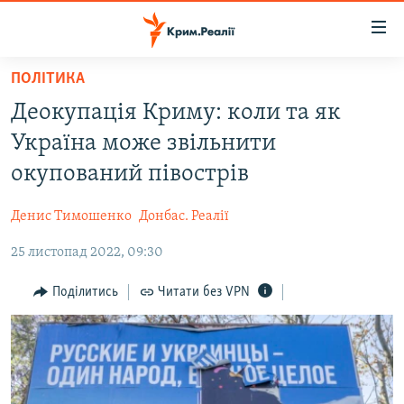
Доступність
посилання
Перейти
ПОЛІТИКА
до
НОВИНИ
Деокупація Криму: коли та як
основного
ВОДА.КРИМ
матеріалу
Україна може звільнити
ВІДЕО ТА ФОТО
Перейти
окупований півострів
до
ПОЛІТИКА
основної
Денис Тимошенко
Донбас. Реалії
БЛОГИ
навігації
Перейти
25 листопад 2022, 09:30
ПОГЛЯД
до
ІНТЕРВ'Ю
Поділитись
Читати без VPN
пошуку
ВСЕ ЗА ДЕНЬ
СПЕЦПРОЕКТИ
ЯК ОБІЙТИ БЛОКУВАННЯ
ДЕПОРТАЦІЯ