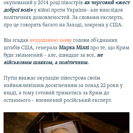
окупований у 2014 році півострів
як черговий «жест
доброї волі»
у війні проти України– але внаслідок
політичних домовленостей. За словами експерта,
про це говорять багато на Заході, зокрема у США.
Він згадав
нещодавню заяву
голови об'єднаних
штабів США, генерала
Марка Міллі
про те, що Крим
буде звільнений – але, швидше за все,
не
військовим шляхом, а політичним.
Путін вважає окупацію півострова своїм
найважливішим досягненням за понад 22 роки у
владі, а тому готовий триматись за Крим до
останнього – впевнений російський експерт.