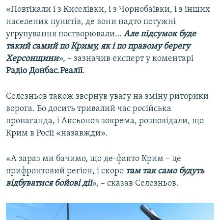
«Повтікали і з Киселівки, і з Чорнобаївки, і з інших
населених пунктів, де вони надто потужні
угрупування постворювали…
Але підсумок буде
такий самий по Криму, як і по правому берегу
Херсонщини
», – зазначив експерт у коментарі
Радіо Донбас.Реалії
.
Селезньов також звернув
увагу на зміну риторики
ворога. Бо досить тривалий час російська
пропаганда, і Аксьонов зокрема, розповідали, що
Крим в Росії «назавжди».
«А зараз ми бачимо, що де-факто Крим – це
прифронтовий регіон, і скоро
там так само будуть
відбуватися бойові дії
», – сказав Селезньов.