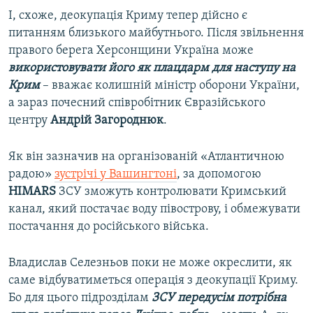
І, схоже, деокупація Криму тепер дійсно є
питанням близького майбутнього. Після звільнення
правого берега Херсонщини Україна може
використовувати його як плацдарм для наступу на
Крим
– вважає колишній міністр оборони України,
а зараз почесний співробітник Євразійського
центру
Андрій Загороднюк
.
Як він зазначив на організованій «Атлантичною
радою»
зустрічі у Вашингтоні
, за допомогою
HIMARS
ЗСУ зможуть контролювати Кримський
канал, який постачає воду півострову, і обмежувати
постачання до російського війська.
Владислав Селезньов поки не може окреслити, як
саме відбуватиметься операція з деокупації Криму.
Бо для цього підрозділам
ЗСУ передусім потрібна