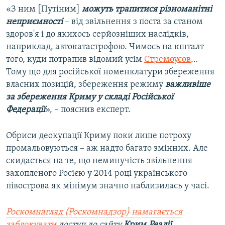
«З ним [Путіним]
можуть трапитися різноманітні
неприємності
– від звільнення з поста за станом
здоров'я і до якихось серйозніших наслідків,
наприклад, автокатастрофою. Чимось на кшталт
того, куди потрапив відомий усім
Стремоусов
…
Тому що для російської номенклатури збереження
власних позицій, збереження режиму
важливіше
за збереження Криму у складі Російської
Федерації
», – пояснив експерт.
Обриси деокупації Криму поки лише потроху
промальовуються – аж надто багато змінних. Але
скидається на те, що неминучість звільнення
захопленого Росією у 2014 році українського
півострова як мінімум значно наблизилась у часі.
Роскомнагляд (Роскомнадзор) намагається
заблокувати
доступ до сайту
Крим.Реалії
.