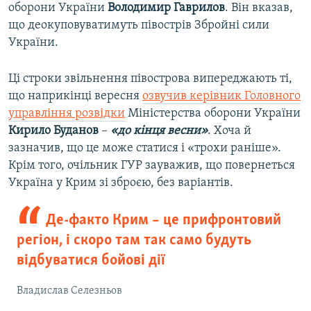
оборони України
Володимир Гаврилов
. Він вказав,
що деокуповуватимуть півострів Збройні сили
України.
Ці строки звільнення півострова випереджають ті,
що наприкінці вересня
озвучив керівник Головного
управління розвідки
Міністерства оборони України
Кирило Буданов
–
«до кінця весни»
. Хоча й
зазначив, що це може статися і «трохи раніше».
Крім того, очільник ГУР зауважив, що повернеться
Україна у Крим зі зброєю, без варіантів.
Де-факто Крим – це прифронтовий
регіон, і скоро там так само будуть
відбуватися бойові дії
Владислав Селезньов