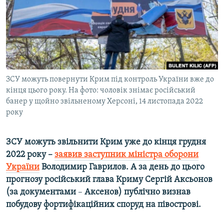
ВІДЕОУРОКИ «ELIFBE»
Русский
СВІДЧЕННЯ ОКУПАЦІЇ
Qırımtatar
УКРАЇНСЬКА ПРОБЛЕМА КРИМУ
ДОЛУЧАЙСЯ!
ІНФОГРАФІКА
ЗСУ можуть повернути Крим під контроль України вже до
кінця цього року. На фото: чоловік знімає російський
банер у щойно звільненому Херсоні, 14 листопада 2022
Усі сайти RFE/RL
року
ЗСУ можуть звільнити Крим уже до кінця грудня
2022 року –
заявив заступник міністра оборони
України
Володимир Гаврилов. А за день до цього
прогнозу російський глава Криму Сергій Аксьонов
(за документами
–
Аксенов) публічно визнав
побудову фортифікаційних споруд на півострові.