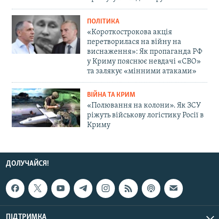
ПОЛІТИКА
«Короткострокова акція
перетворилася на війну на
виснаження»: Як пропаганда РФ
у Криму пояснює невдачі «СВО»
та залякує «мінними атаками»
ВІЙНА ТА КРИМ
«Полювання на колони». Як ЗСУ
ріжуть військову логістику Росії в
Криму
ДОЛУЧАЙСЯ!
ПІДТРИМКА