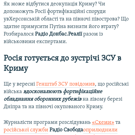
Як може відбутися деокупація Криму? Чи
допоможуть Росії фортифікаційні споруди
увХерсонській області та на півночі півострова? Що
здатне примусити Путіна визнати його втрату?
Розбиралося
Радіо Донбас.Реалії
разом із
військовими експертами.
Росія готується до зустрічі ЗСУ в
Криму
Ще у вересні
Генштаб ЗСУ повідомив
, що російські
війська
вдосконалюють фортифікаційне
обладнання оборонних рубежів
на лівому березі
Дніпра та на півночі окупованого Криму.
Журналісти програми розслідувань
«Схеми»
та
російської служби
Радіо Свобода
оприлюднили