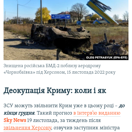
Знищена російська БМД-2 поблизу аеродрому
«Чорнобаївка» під Херсоном, 15 листопада 2022 року
Деокупація Криму: коли і як
ЗСУ можуть звільнити Крим уже в цьому році –
до
кінця грудня
. Такий прогноз
в інтерв’ю виданню
Sky News
19 листопада, за тиждень після
звільнення Херсону
, озвучив заступник міністра