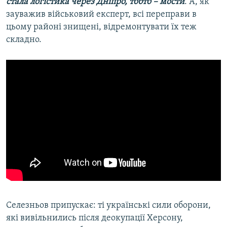
стала логістика через Дніпро, тобто – мости
. А, як
зауважив військовий експерт, всі переправи в
цьому районі знищені, відремонтувати їх теж
складно.
Селезньов припускає: ті українські сили оборони,
які вивільнились після деокупації Херсону,