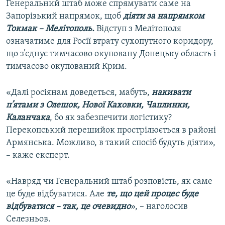
Генеральний штаб може спрямувати саме на
Запорізький напрямок, щоб
діяти за напрямком
Токмак – Мелітополь.
Відступ з Мелітополя
означатиме для Росії втрату сухопутного коридору,
що з’єднує тимчасово окуповану Донецьку область і
тимчасово окупований Крим.
«Далі росіянам доведеться, мабуть,
накивати
п’ятами з Олешок, Нової Каховки, Чаплинки,
Каланчака
, бо як забезпечити логістику?
Перекопський перешийок прострілюється в районі
Армянська. Можливо, в такий спосіб будуть діяти»,
– каже експерт.
«Навряд чи Генеральний штаб розповість, як саме
це буде відбуватися. Але
те, що цей процес буде
відбуватися – так, це очевидно
», – наголосив
Селезньов.