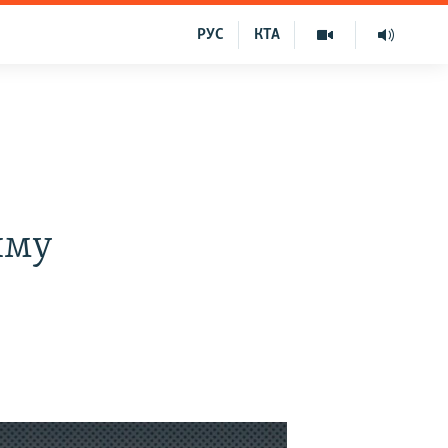
РУС
КТА
иму