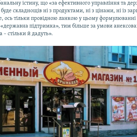
анальну істину, що «за ефективного управління та де
буде складнощів ні з продуктами, ні з цінами, ні із за
де, ось тільки провідною ланкою у цьому формулюванні 
а «державна підтримка», тим більше за умови анексов
а – стільки й дадуть».