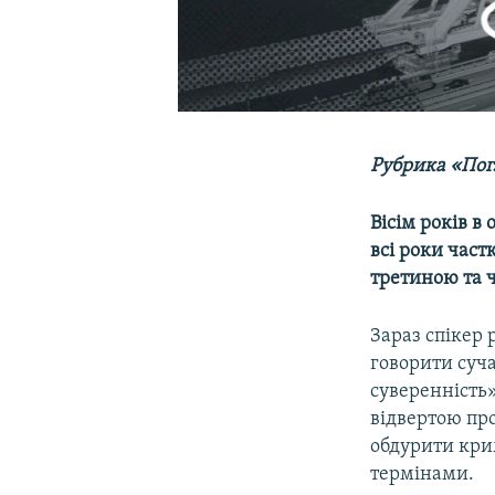
Рубрика «Погл
Вісім років в
всі роки част
третиною та ч
Зараз спікер
говорити суч
суверенність»
відвертою пр
обдурити кри
термінами.