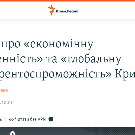
 про «економічну
енність» та «глобальну
рентоспроможність» Кр
оляк
, 10:00
ь
Читати без VPN