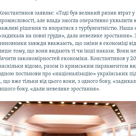
Константинов заявляє: «Тоді був великий ризик втрат у
промисловості, але влада змогла оперативно ухвалити
важливі рішення та впоратися з турбулентністю. Наша
«задихала на повні груди», дала невелике зростання». 
чиновники завжди вважають, що зміни в економіці ві
лише тому, що вони видають ті чи інші накази. Вони не
бачити закономірностей економіки. Константинов у 201
наскільки відомо, разом із кримським парламентом ви
одною постанови про «націоналізацію» українських під
, що вже тільки від цього вони, з одного боку, «задихал
 іншого боку, «дали невелике зростання».