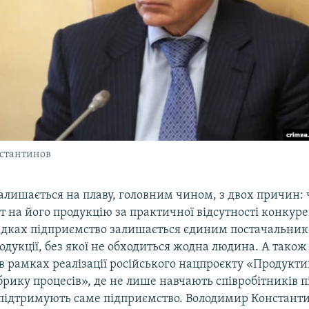
стантинов
алишається на плаву, головним чином, з двох причин: 
 на його продукцію за практичної відсутності конкурен
адках підприємство залишається єдиним постачальни
одукції, без якої не обходиться жодна людина. А також
в рамках реалізації російського нацпроєкту «Продукти
рику процесів», де не лише навчають співробітників п
підтримують саме підприємство. Володимир Констант