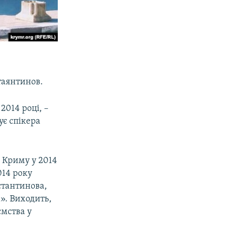
таянтинов.
2014 році, –
ує спікера
 Криму у 2014
014 року
стантинова,
а». Виходить,
ємства у