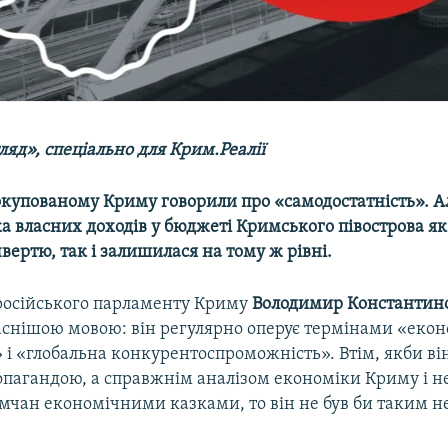
яд», спеціально для Крим.Реалії
 окупованому Криму говорили про «самодостатність». 
ка власних доходів у бюджеті Кримського півострова як
вертю, так і залишилася на тому ж рівні.
 російського парламенту Криму
Володимир Константин
аснішою мовою: він регулярно оперує термінами «еко
 і «глобальна конкурентоспроможність». Втім, якби ві
опагандою, а справжнім аналізом економіки Криму і н
мчан економічними казками, то він не був би таким н