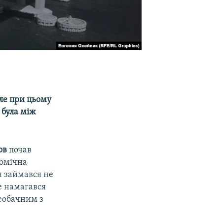
Але при цьому
 була між
ов
почав
номічна
н займався не
е намагався
еобачним з