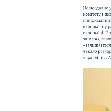
Нещоодавно у
комітету з пи
підприємництв
економічну р
економіці. Пр
загалом, завж
«залишається
чекало розчар
управління. А