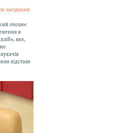
не засідання
який очолює
гнення в
ліб», яке,
оно
слухачів
или відстале