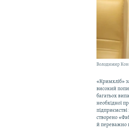
Володимир Кон
«Кримхліб» з
високий попит
багатьох вип
необхідної пр
підприємстві 
створено «Фаб
й переважно 