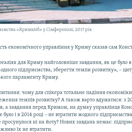
ємства «Кримхліб» у Сімферополі, 2017 рік
ість економічного управління у Криму сказав сам Конс
еаліях для Криму найголовніше завдання, як це було в 
одного підприємства, зберегти темпи розвитку», – цит
ського парламенту Криму.
питання: чому для спікера тотальне падіння економіки
реження темпів розвитку? А також варто вдуматися: з 2
ів, а завдання перед Кримом, на думку управлінця Кон
це було і в 2014 році – не втратити жодного підприємств
 просунулося ні на йоту? Нових завдань немає: підпри
ажливо їх не втратити.