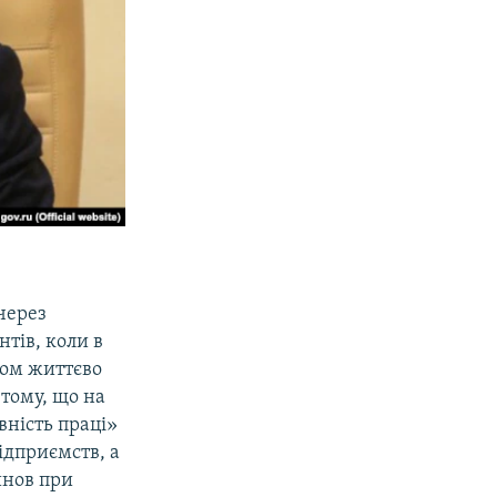
через
тів, коли в
ком життєво
 тому, що на
вність праці»
ідприємств, а
инов при