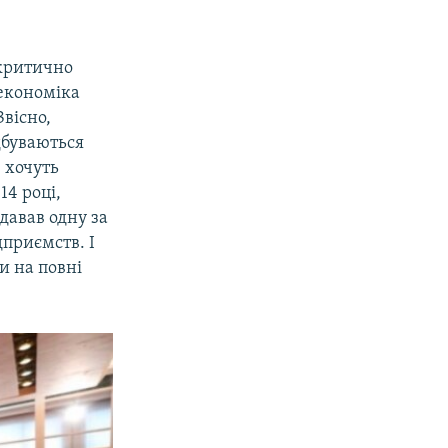
 критично
 економіка
Звісно,
дбуваються
 хочуть
4 році,
давав одну за
приємств. І
и на повні