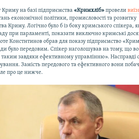
 Криму на базі підприємства
«Кримхліб»
провели
виїз
тань економічної політики, промисловості та розвитку
а Криму. Логічно було б із боку кримського спікера, 
аду при парламенті, показати виключно кримські дося
оте Констнтинов обрав для показу підприємство «Кримх
ди було передовим. Спікер наголошував на тому, що в
 таким завдяки ефективному управлінню». Насправді 
ування. Замість передового та ефективного вони побач
ле про це нижче.