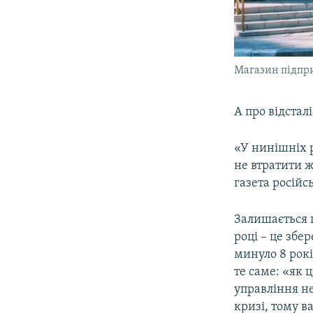
Магазин підпри
А про відстал
«У нинішніх р
не втратити ж
газета росій
Залишається 
році – це збе
минуло 8 рок
те саме: «як 
управління не
кризі, тому в