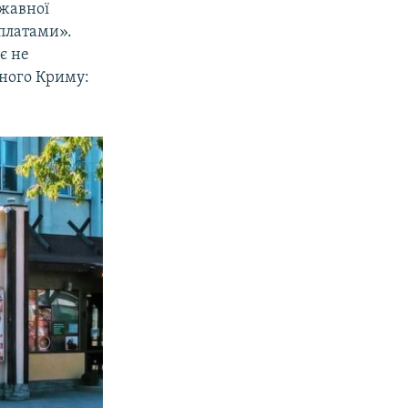
ржавної
рплатами».
є не
аного Криму: