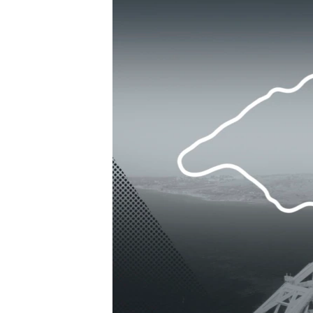
ВІДЕОУРОКИ «ELIFBE»
СВІДЧЕННЯ ОКУПАЦІЇ
УКРАЇНСЬКА ПРОБЛЕМА КРИМУ
ІНФОГРАФІКА