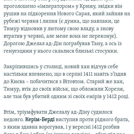
проголошено «імператором» у Криму, звідки він
рушив на підкорення Нового Сарая, який зайняв на
рубежі червня і липня (є думка, що навпаки, це
Тимур відновив у лютому свою владу, а знову
втратив у червні, але мене вона не переконує).
Дорогою Джелал ад-Дін пограбував Тану, а ось із
генуезцями у нього склалися близькі стосунки.
Закріпившись у столиці, новий хан відчув себе
настільки впевнено, що в серпні 1411 навіть з'їздив
до Києва – побачитися з Вітовтом. Старий же хан,
Тимур, втік до своїх військ, що обложили Хорезм,
але там був убитий одним зі своїх емірів у 1412 році.
Втім, тріумфувати Джелалу ад-Діну судилося
недовго.
Керім-Берді
виступив проти рідного брата,
з яким здавна ворогував, і у вересні 1412 розбив