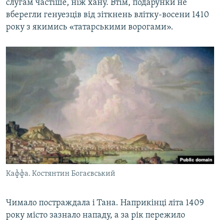
слугам частіше, ніж хану. Втім, подарунки не
вберегли генуезців від зіткнень влітку-восени 1410
року з якимись «татарськими ворогами».
Каффа. Костянтин Богаєвський
Чимало постраждала і Тана. Наприкінці літа 1409
року місто зазнало нападу, а за рік пережило