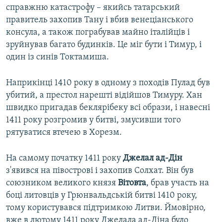
справжню катастрофу – якийсь татарський
правитель захопив Тану і вбив венеціанського
консула, а також пограбував майно італійців і
зруйнував багато будинків. Це міг бути і Тимур, і
один із синів Токтамиша.
Наприкінці 1410 року в одному з походів Пулад був
убитий, а престол нарешті відійшов Тимуру. Хан
швидко пригадав беклярібеку всі образи, і навесні
1411 року розгромив у битві, змусивши того
рятуватися втечею в Хорезм.
На самому початку 1411 року
Джелал ад-Дін
з'явився на півострові і захопив Солхат. Він був
союзником великого князя
Вітовта
, брав участь на
боці литовців у Грюнвальдській битві 1410 року,
тому користувався підтримкою Литви. Ймовірно,
вже в лютому 1411 року Джелала ад-Діна було