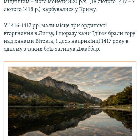
міцнішим – його монети 820 р.х. (18 лютого 1417 – 7
лютого 1418 р.) карбувалися у Криму.
У 1416-1417 рр. мали місце три ординські
вторгнення в Литву, і щоразу хани Ідігея брали гору
над ханами Вітовта, і десь наприкінці 1417 року в
одному з таких боїв загинув Джаббар.