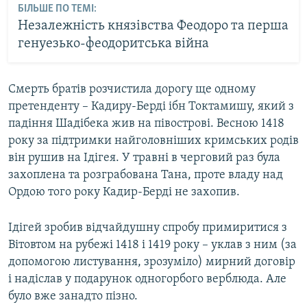
БІЛЬШЕ ПО ТЕМІ:
Незалежність князівства Феодоро та перша
генуезько-феодоритська війна
Смерть братів розчистила дорогу ще одному
претенденту – Кадиру-Берді ібн Токтамишу, який з
падіння Шадібека жив на півострові. Весною 1418
року за підтримки найголовніших кримських родів
він рушив на Ідігея. У травні в черговий раз була
захоплена та розграбована Тана, проте владу над
Ордою того року Кадир-Берді не захопив.
Ідігей зробив відчайдушну спробу примиритися з
Вітовтом на рубежі 1418 і 1419 року – уклав з ним (за
допомогою листування, зрозуміло) мирний договір
і надіслав у подарунок одногорбого верблюда. Але
було вже занадто пізно.