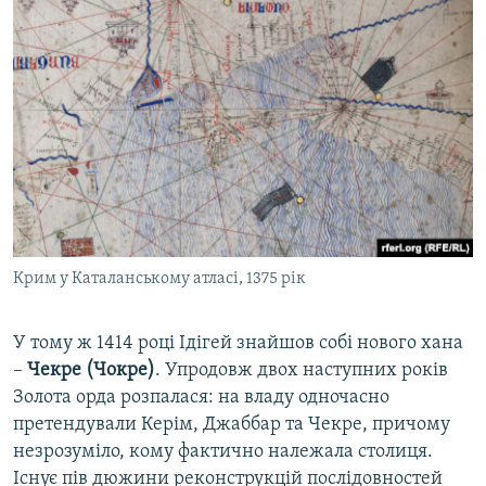
Крим у Каталанському атласі, 1375 рік
У тому ж 1414 році Ідігей знайшов собі нового хана
–
Чекре (Чокре)
. Упродовж двох наступних років
Золота орда розпалася: на владу одночасно
претендували Керім, Джаббар та Чекре, причому
незрозуміло, кому фактично належала столиця.
Існує пів дюжини реконструкцій послідовностей