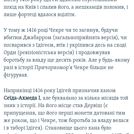
похід на Київ і спалив його, а мешканців полонив, і
лише фортеці вдалося вціліти.
У тому ж 1416 році Чекре чи то загинув, будучи
вбитим Джабарром (загальноприйнята версія), чи
посварився з Ідігеєм, втік і укріпився десь на сході
Орди (ревізіоністська версія) і продовжував
боротьбу за владу ще десять років. Але у будь-якому
разі в історії Причорномор'я Чекре більше не
фігурував.
Наприкінці 1416 року Ідігей призначив ханом
Сеїда-Ахмеда I
, але буквально за кілька місяців той
зник з історії. На його місце став Дервіш (є
припущення, що його перші монети датовані тим
же роком, що і Чекре, тож боротьба за владу велася
і в таборі Ідігея). Становище цього хана було