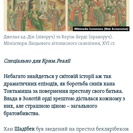
ВІДЕОУРОКИ «ELIFBE»
Русский
СВІДЧЕННЯ ОКУПАЦІЇ
Qırımtatar
УКРАЇНСЬКА ПРОБЛЕМА КРИМУ
ДОЛУЧАЙСЯ!
Джелал ад-Дін (ліворуч) та Керім-Берді (праворуч).
ІНФОГРАФІКА
Мініатюри Лицьового літописного склепіння, XVI ст.
Спеціально для Крим.Реалії
Усі сайти RFE/RL
Небагато знайдеться у світовій історії аж так
драматичних епізодів, як боротьба синів хана
Токтамиша за повернення престолу свого батька.
Влада в Золотій орді зрештою дісталася кожному з
них, але страшною ціною – загального
братовбивства.
Хан
Шадібек
був зведений на престол беклярібеком