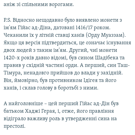
аніж зі спільними ворогами.
P.S. Відносно нещодавно було виявлено монети з
ім'ям Гійас ад-Діна, датовані 1416/17 роком.
Чеканили їх у літній ставці ханів (Орду Муаззам).
Якщо ця версія підтвердиться, це означає існування
двох людей з таким ім'ям. Другий, чиї монети
1420-х років давно відомі, був сином Шадібека та
правив у східній частині орди. А перший, син Таш-
Тімура, ненадовго прийшов до влади у західній.
Він, ймовірно, був противником Ідігея та його
ханів, і склав голову в боротьбі з ними.
А найголовніше – цей перший Гійас ад-Дін був
батьком Хаджі Герая, і, отже, його правління
відіграло важливу роль в утвердженні сина на
престолі.