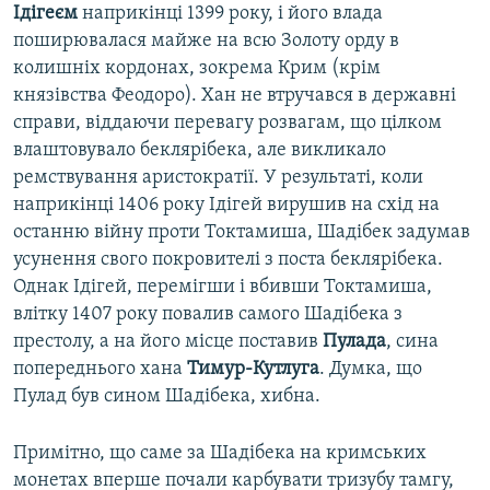
Ідігеєм
наприкінці 1399 року, і його влада
поширювалася майже на всю Золоту орду в
колишніх кордонах, зокрема Крим (крім
князівства Феодоро). Хан не втручався в державні
справи, віддаючи перевагу розвагам, що цілком
влаштовувало беклярібека, але викликало
ремствування аристократії. У результаті, коли
наприкінці 1406 року Ідігей вирушив на схід на
останню війну проти Токтамиша, Шадібек задумав
усунення свого покровителі з поста беклярібека.
Однак Ідігей, перемігши і вбивши Токтамиша,
влітку 1407 року повалив самого Шадібека з
престолу, а на його місце поставив
Пулада
, сина
попереднього хана
Тимур-Кутлуга
. Думка, що
Пулад був сином Шадібека, хибна.
Примітно, що саме за Шадібека на кримських
монетах вперше почали карбувати тризубу тамгу,