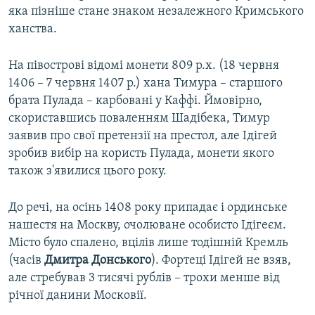
яка пізніше стане знаком незалежного Кримського
ханства.
На півострові відомі монети 809 р.х. (18 червня
1406 – 7 червня 1407 р.) хана Тимура – старшого
брата Пулада – карбовані у Каффі. Ймовірно,
скориставшись поваленням Шадібека, Тимур
заявив про свої претензії на престол, але Ідігей
зробив вибір на користь Пулада, монети якого
також з'явилися цього року.
До речі, на осінь 1408 року припадає і ординське
нашестя на Москву, очолюване особисто Ідігеєм.
Місто було спалено, вцілів лише тодішній Кремль
(часів
Дмитра Донського
). Фортеці Ідігей не взяв,
але стребував 3 тисячі рублів – трохи менше від
річної данини Московії.