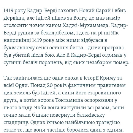
1419 року Кадир-Берді захопив Новий Сарай і вбив
Дервіша, але Ідігей пішов за Волгу, де мав намір
оголосити новим ханом Хаджі-Мухаммеда. Кадир-
Берді рушив за беклярібеком, і десь на річці Яїк
наприкінці 1419 року між ними відбулася в
буквальному сенсі остання битва. Ідігей програв і
був убитий після бою. Але й Кадир-Берді отримав у
сутичці безліч поранень, від яких незабаром помер.
Так закінчилася ще одна епоха в історії Криму та
всієї Орди. Понад 20 років фактичним правителем
цих земель був Ідігей, а сини його старовинного
друга, а потім ворога Токтамиша оспорювали у
нього владу. Якби вони виступили всі разом, вони
точно мали б шанс повернути батьківську
спадщину. Однак їхньою найбільшою трагедією
стало те, що вони частіше боролися один з одним,