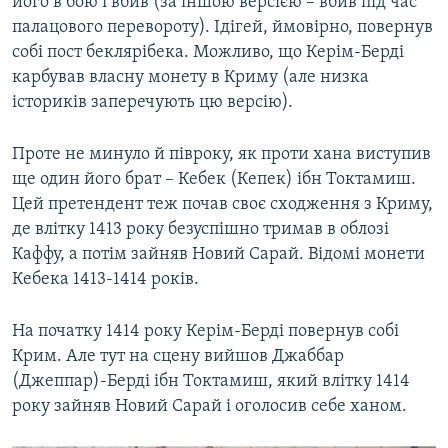
його в бою і вбив (за іншою версією – вбив під час
палацового перевороту). Ідігей, ймовірно, повернув
собі пост беклярібека. Можливо, що Керім-Берді
карбував власну монету в Криму (але низка
істориків заперечують цю версію).
Проте не минуло й півроку, як проти хана виступив
ще один його брат – Кебек (Кепек) ібн Токтамиш.
Цей претендент теж почав своє сходження з Криму,
де влітку 1413 року безуспішно тримав в облозі
Каффу, а потім зайняв Новий Сарай. Відомі монети
Кебека 1413-1414 років.
На початку 1414 року Керім-Берді повернув собі
Крим. Але тут на сцену вийшов Джаббар
(Джеппар)-Берді ібн Токтамиш, який влітку 1414
року зайняв Новий Сарай і оголосив себе ханом.