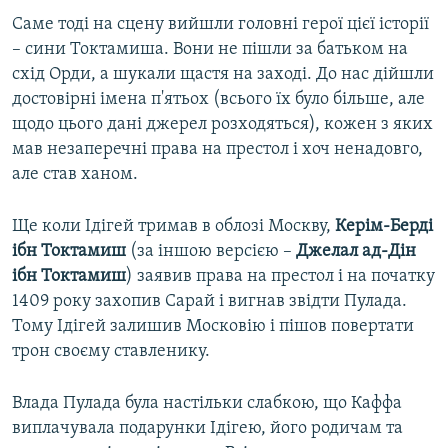
Саме тоді на сцену вийшли головні герої цієї історії
– сини Токтамиша. Вони не пішли за батьком на
схід Орди, а шукали щастя на заході. До нас дійшли
достовірні імена п'ятьох (всього їх було більше, але
щодо цього дані джерел розходяться), кожен з яких
мав незаперечні права на престол і хоч ненадовго,
але став ханом.
Ще коли Ідігей тримав в облозі Москву,
Керім-Берді
ібн Токтамиш
(за іншою версією –
Джелал ад-Дін
ібн Токтамиш
) заявив права на престол і на початку
1409 року захопив Сарай і вигнав звідти Пулада.
Тому Ідігей залишив Московію і пішов повертати
трон своєму ставленику.
Влада Пулада була настільки слабкою, що Каффа
виплачувала подарунки Ідігею, його родичам та