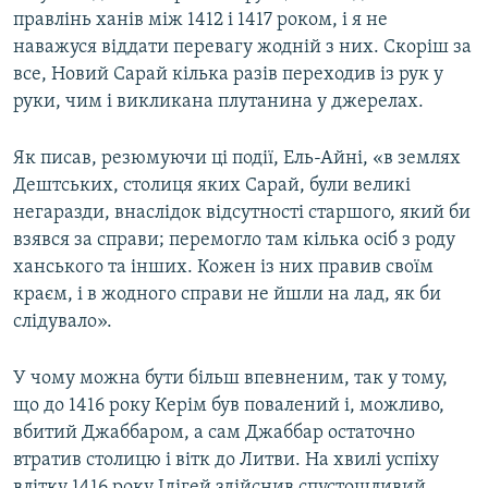
правлінь ханів між 1412 і 1417 роком, і я не
наважуся віддати перевагу жодній з них. Скоріш за
все, Новий Сарай кілька разів переходив із рук у
руки, чим і викликана плутанина у джерелах.
Як писав, резюмуючи ці події, Ель-Айні, «в землях
Дештських, столиця яких Сарай, були великі
негаразди, внаслідок відсутності старшого, який би
взявся за справи; перемогло там кілька осіб з роду
ханського та інших. Кожен із них правив своїм
краєм, і в жодного справи не йшли на лад, як би
слідувало».
У чому можна бути більш впевненим, так у тому,
що до 1416 року Керім був повалений і, можливо,
вбитий Джаббаром, а сам Джаббар остаточно
втратив столицю і вітк до Литви. На хвилі успіху
влітку 1416 року Ідігей здійснив спустошливий