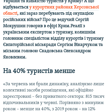
України та кількістю туристів у Криму? А що
відбувається
у курортних районах Херсонської
області
, які зараз перебувають під окупацією
російських військ? Про це ведучий Сергій
Мокрушин говорив в ефірі Крим.Реалії з
українським експертом з туризму, колишнім
головним спеціалістом відділу курортів і туризму
Євпаторійської міськради Сергієм Вікарчуком та
міським головою Скадовська Олександром
Яковлєвим.
На 40% туристів менше
«За червень ми брали динаміку, аналізуємо лише
колективні засоби розміщення, які офіційно
зареєстровані – без приватного сектора: 815 тисяч
відпочивальників у червні. Порівняно з минулим
роком – менше на 40%, з 2019 роком – на 12%