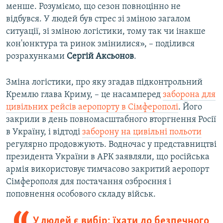
менше. Розуміємо, що сезон повноцінно не
відбувся. У людей був стрес зі зміною загалом
ситуації, зі зміною логістики, тому так чи інакше
кон'юнктура та ринок змінилися», – поділився
розрахунками
Сергій Аксьонов
.
Зміна логістики, про яку згадав підконтрольний
Кремлю глава Криму, – це насамперед
заборона для
цивільних рейсів аеропорту в Сімферополі
. Його
закрили в день повномасштабного вторгнення Росії
в Україну, і відтоді
заборону на цивільні польоти
регулярно продовжують. Водночас у представництві
президента України в АРК заявляли, що російська
армія використовує тимчасово закритий аеропорт
Сімферополя для постачання озброєння і
поповнення особового складу військ.
У людей є вибір: їхати до безпечного