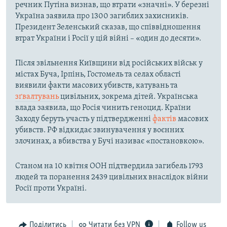
речник Путіна визнав, що втрати «значні». У березні
Україна заявила про 1300 загиблих захисників.
Президент Зеленський сказав, що співвідношення
втрат України і Росії у цій війні – «один до десяти».
Після звільнення Київщини від російських військ у
містах Буча, Ірпінь, Гостомель та селах області
виявили факти масових убивств, катувань та
зґвалтувань
цивільних, зокрема дітей. Українська
влада заявила, що Росія чинить геноцид. Країни
Заходу беруть участь у підтвердженні
фактів
масових
убивств. РФ відкидає звинувачення у воєнних
злочинах, а вбивства у Бучі називає «постановкою».
Станом на 10 квітня ООН підтвердила загибель 1793
людей та поранення 2439 цивільних внаслідок війни
Росії проти Україні.
Поділитись
Читати без VPN
Follow us