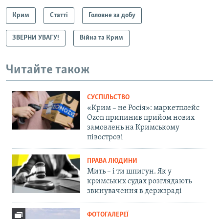
Крим
Статті
Головне за добу
ЗВЕРНИ УВАГУ!
Війна та Крим
Читайте також
СУСПІЛЬСТВО
«Крим – не Росія»: маркетплейс
Ozon припинив прийом нових
замовлень на Кримському
півострові
ПРАВА ЛЮДИНИ
Мить – і ти шпигун. Як у
кримських судах розглядають
звинувачення в держзраді
ФОТОГАЛЕРЕЇ