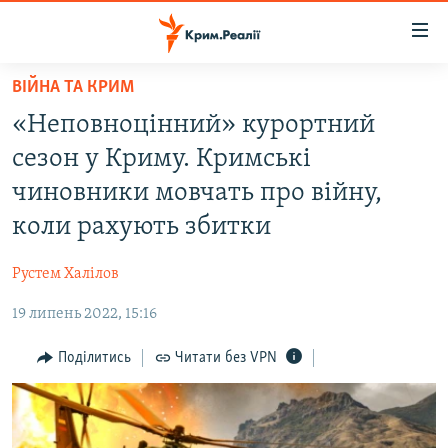
Доступність
посилання
Перейти
ВІЙНА ТА КРИМ
до
НОВИНИ
«Неповноцінний» курортний
основного
ВОДА.КРИМ
матеріалу
сезон у Криму. Кримські
ВІДЕО ТА ФОТО
Перейти
чиновники мовчать про війну,
до
ПОЛІТИКА
коли рахують збитки
основної
БЛОГИ
навігації
Рустем Халілов
Перейти
ПОГЛЯД
до
19 липень 2022, 15:16
ІНТЕРВ'Ю
пошуку
ВСЕ ЗА ДЕНЬ
Поділитись
Читати без VPN
СПЕЦПРОЕКТИ
ЯК ОБІЙТИ БЛОКУВАННЯ
ДЕПОРТАЦІЯ