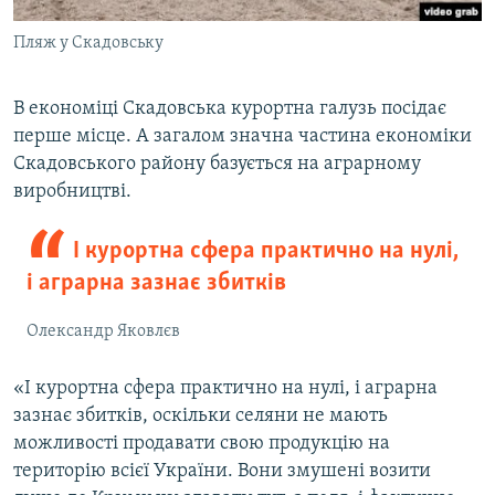
Пляж у Скадовську
В економіці Скадовська курортна галузь посідає
перше місце. А загалом значна частина економіки
Скадовського району базується на аграрному
виробництві.
І курортна сфера практично на нулі,
і аграрна зазнає збитків
Олександр Яковлєв
«І курортна сфера практично на нулі, і аграрна
зазнає збитків, оскільки селяни не мають
можливості продавати свою продукцію на
територію всієї України. Вони змушені возити