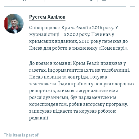
Рустем Халілов
Співпрацюю з Крим.Реалії з 2016 року. У
журналістиці – з 2002 року. Починав у
кримських виданнях, 2010 року переїхав до
Києва для роботи в тижневику «Коментарі».
До появи в команді Крим.Реалії працював у
газетах, інформагентствах та на телебаченні.
Писав новини та лонгріди, готував
телесюжети. Їздив країною у пошуках хороших
репортажів, займався журналістськими
розслідуваннями, був парламентським
кореспондентом, робив авторську програму,
записував підкасти та керував роботою
редакції.
This item is part of