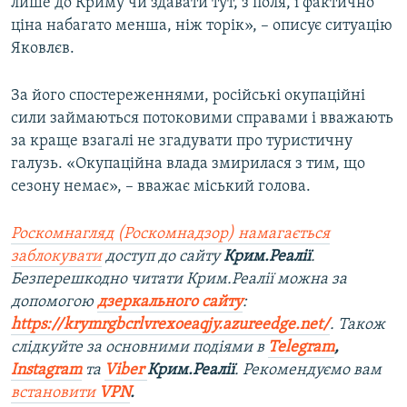
лише до Криму чи здавати тут, з поля, і фактично
ціна набагато менша, ніж торік», – описує ситуацію
Яковлєв.
За його спостереженнями, російські окупаційні
сили займаються потоковими справами і вважають
за краще взагалі не згадувати про туристичну
галузь. «Окупаційна влада змирилася з тим, що
сезону немає», – вважає міський голова.
Роскомнагляд (Роскомнадзор) намагається
заблокувати
доступ до сайту
Крим.Реалії
.
Безперешкодно читати Крим.Реалії можна за
допомогою
дзеркального сайту
:
https://krymrgbcrlvrexoeaqjy.azureedge.net/
. Також
слідкуйте за основними подіями в
Telegram
,
Instagram
та
Viber
Крим.Реалії
. Рекомендуємо вам
встановити
VPN
.