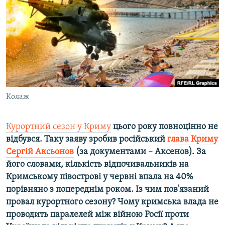
ВІДЕОУРОКИ «ELIFBE»
Русский
СВІДЧЕННЯ ОКУПАЦІЇ
Qırımtatar
УКРАЇНСЬКА ПРОБЛЕМА КРИМУ
ДОЛУЧАЙСЯ!
ІНФОГРАФІКА
Колаж
Усі сайти RFE/RL
Курортний сезон у Криму
цього року повноцінно не
відбувся. Таку заяву зробив російський
глава Криму
Сергій Аксьонов
(за документами –
Аксенов). За
його словами, кількість відпочивальників на
Кримському півострові у червні впала на 40%
порівняно з попереднім роком. Із чим пов'язаний
провал курортного сезону? Чому кримська влада не
проводить паралелей між війною Росії проти