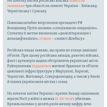
На початку квітня російські війська
повністю
залишили
три області на півночі України – Київську,
Чернігівську і Сумську.
Повномасштабне вторгнення президент РФ
Володимир Путін називає «спеціальною операцією».
Спочатку її метою визначали «демілітаризацію і
денацифікацією»,
згодом
– «захист Донбасу».
Російська влада заявляє, що армія не атакує цивільні
об’єкти. При цьому російська авіація, ракетні війська,
флот і артилерія щодня обстрілюють українські міста.
Руйнуванням
піддаються
житлові будинки та об’єкти
цивільної інфраструктури у Маріуполі, Харкові,
Чернігові, Житомирі, Сєвєродонецьку, а також у Києві
й інших українських містах і селах.
На початок квітня Україна і країни Заходу оцінювали
втрати Росії у війні в межах
15-20 тисяч
убитими.
Кремль називає у десять разів меншу цифру, хоча