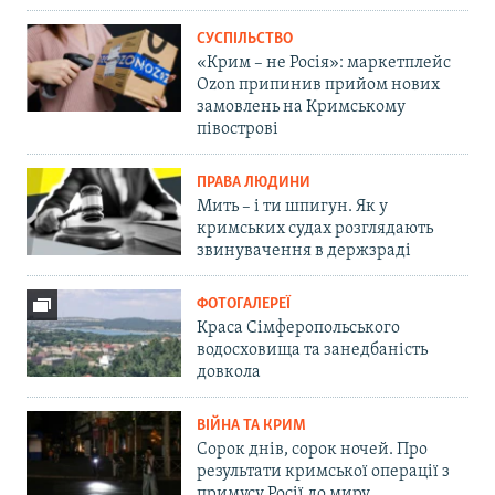
СУСПІЛЬСТВО
«Крим – не Росія»: маркетплейс
Ozon припинив прийом нових
замовлень на Кримському
півострові
ПРАВА ЛЮДИНИ
Мить – і ти шпигун. Як у
кримських судах розглядають
звинувачення в держзраді
ФОТОГАЛЕРЕЇ
Краса Сімферопольського
водосховища та занедбаність
довкола
ВІЙНА ТА КРИМ
Сорок днів, сорок ночей. Про
результати кримської операції з
примусу Росії до миру