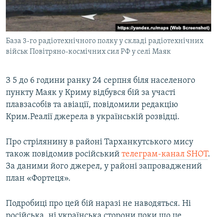
ВІДЕОУРОКИ «ELIFBE»
Русский
СВІДЧЕННЯ ОКУПАЦІЇ
Qırımtatar
База 3-го радіотехнічного полку у складі радіотехнічних
УКРАЇНСЬКА ПРОБЛЕМА КРИМУ
військ Повітряно-космічних сил РФ у селі Маяк
ДОЛУЧАЙСЯ!
ІНФОГРАФІКА
З 5 до 6 години ранку 24 серпня біля населеного
пункту Маяк у Криму відбувся бій за участі
плавзасобів та авіації, повідомили редакцію
Усі сайти RFE/RL
Крим.Реалії джерела в українській розвідці.
Про стрілянину в районі Тарханкутського мису
також повідомив російський
телеграм-канал SHOT
.
За даними його джерел, у районі запроваджений
план «Фортеця».
Подробиці про цей бій наразі не наводяться. Ні
російська, ні українська сторони поки що це