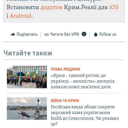
Встановити
додаток
Крим.Реалії для
iOS
і
Android
.
Поділитись
Читати без VPN
Follow us
Читайте також
ПРАВА ЛЮДИНИ
«Крим – єдиний регіон, де
українці – меншість»: дискусія
навколо нової пам'ятної дати
ВІЙНА ТА КРИМ
Російська влада обіцяє закрити
морський шлях українським
БпЛА до Севастополя. Чи реально
це?