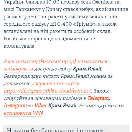
України, близько 10:00 поблизу села Оленівка на
мисі Тарханкут у Криму стався вибух, який знищив
російську зенітно-ракетну систему великого та
середнього радіусу дії С-400 «Тріумф», а також
встановлені на ній ракети та особовий склад.
Російська сторона це повідомлення не
коментувала.
Роскомнагляд (Роскомнадзор) намагається
заблокувати
доступ до сайту
Крим.Реалії
.
Безперешкодно читати Крим.Реалії можна за
допомогою
дзеркального сайту
:
https://dfs0qrmo00d6u.cloudfront.net
. Також
слідкуйте за основними подіями в
Telegram
,
Instagram
та
Viber
Крим.Реалії
. Рекомендуємо вам
встановити
VPN
.
Новини без блокування і цензури!