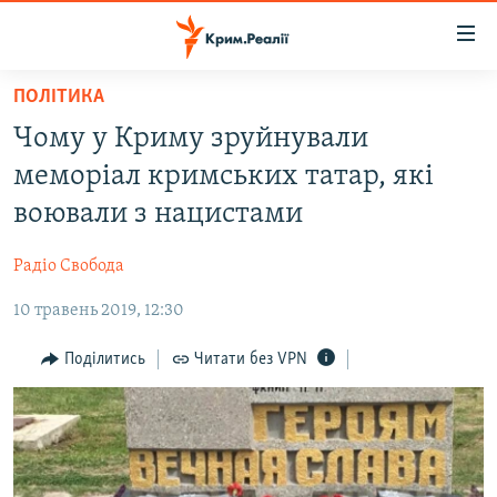
Доступність
посилання
Перейти
ПОЛІТИКА
до
НОВИНИ
Чому у Криму зруйнували
основного
ВОДА.КРИМ
матеріалу
меморіал кримських татар, які
ВІДЕО ТА ФОТО
Перейти
воювали з нацистами
до
ПОЛІТИКА
основної
Радіо Свобода
БЛОГИ
навігації
Перейти
10 травень 2019, 12:30
ПОГЛЯД
до
ІНТЕРВ'Ю
Поділитись
Читати без VPN
пошуку
ВСЕ ЗА ДЕНЬ
СПЕЦПРОЕКТИ
ЯК ОБІЙТИ БЛОКУВАННЯ
ДЕПОРТАЦІЯ