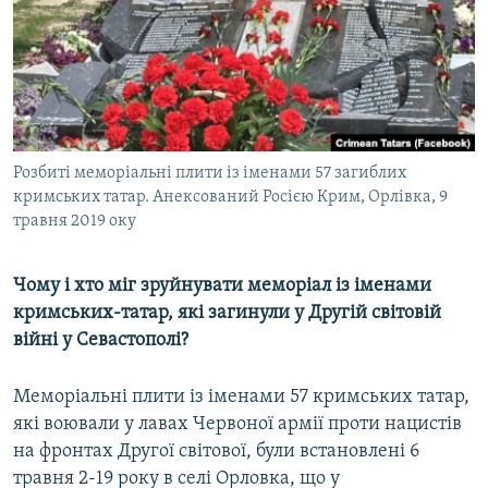
ВІДЕОУРОКИ «ELIFBE»
Русский
СВІДЧЕННЯ ОКУПАЦІЇ
Qırımtatar
УКРАЇНСЬКА ПРОБЛЕМА КРИМУ
ДОЛУЧАЙСЯ!
ІНФОГРАФІКА
Розбиті меморіальні плити із іменами 57 загиблих
кримських татар. Анексований Росією Крим, Орлівка, 9
травня 2019 оку
Усі сайти RFE/RL
Чому і хто міг зруйнувати меморіал із іменами
кримських-татар, які загинули у Другій світовій
війні у Севастополі?
Меморіальні плити із іменами 57 кримських татар,
які воювали у лавах Червоної армії проти нацистів
на фронтах Другої світової, були встановлені 6
травня 2-19 року в селі Орловка, що у