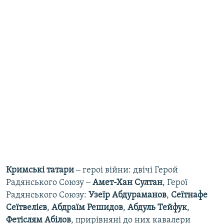
Кримські татари
‒​ героі війни: двічі Герой
Радянського Союзу ‒
Амет-Хан Султан
, Герої
Радянського Союзу:
Узеїр Абдураманов
,
Сеїтнафе
Сеїтвелієв
,
Абдраїм Решидов
,
Абдуль Тейфук
,
Фетіслям Абілов
, прирівняні до них кавалери