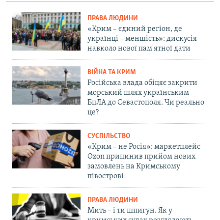
ПРАВА ЛЮДИНИ
«Крим – єдиний регіон, де
українці – меншість»: дискусія
навколо нової пам'ятної дати
ВІЙНА ТА КРИМ
Російська влада обіцяє закрити
морський шлях українським
БпЛА до Севастополя. Чи реально
це?
СУСПІЛЬСТВО
«Крим – не Росія»: маркетплейс
Ozon припинив прийом нових
замовлень на Кримському
півострові
ПРАВА ЛЮДИНИ
Мить – і ти шпигун. Як у