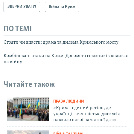
ЗВЕРНИ УВАГУ!
Війна та Крим
ПО ТЕМІ
Стояти чи впасти: драма та дилема Кримського мосту
Комбіновані атаки на Крим. Допомога союзників впливає
на війну
Читайте також
ПРАВА ЛЮДИНИ
«Крим – єдиний регіон, де
українці – меншість»: дискусія
навколо нової пам'ятної дати