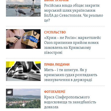
ВІЙНА ТА КРИМ
Російська влада обіцяє закрити
морський шлях українським
БпЛА до Севастополя. Чи реально
це?
СУСПІЛЬСТВО
«Крим – не Росія»: маркетплейс
Ozon припинив прийом нових
замовлень на Кримському
півострові
ПРАВА ЛЮДИНИ
Мить – і ти шпигун. Як у
кримських судах розглядають
звинувачення в держзраді
ФОТОГАЛЕРЕЇ
Краса Сімферопольського
водосховища та занедбаність
довкола