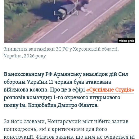
ВІДЕОУРОКИ «ELIFBE»
Русский
СВІДЧЕННЯ ОКУПАЦІЇ
Qırımtatar
УКРАЇНСЬКА ПРОБЛЕМА КРИМУ
ДОЛУЧАЙСЯ!
ІНФОГРАФІКА
Знищення вантажівки ЗС РФ у Херсонській області.
Україна, 2026 року
Усі сайти RFE/RL
В анексованому РФ Армянську внаслідок дій Сил
обороны України 11 червня була атакована
військова колона. Про це в ефірі
«Суспільне Студія»
розповів командир 1-го окремого штурмового
полку ім. Коцюбайла Дмитро Філатов.
За його словами, Чонгарський міст нібито зазнав
пошкоджень, які є критичними для його
конструкції. Філатов заявив, що ним не рухається ні