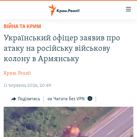
Доступність
посилання
Перейти
ВІЙНА ТА КРИМ
до
НОВИНИ
Український офіцер заявив про
основного
ВОДА.КРИМ
матеріалу
атаку на російську військову
ВІДЕО ТА ФОТО
Перейти
колону в Армянську
до
ПОЛІТИКА
основної
Крим. Реалії
БЛОГИ
навігації
Перейти
11 червень 2026, 20:49
ПОГЛЯД
до
ІНТЕРВ'Ю
Поділитись
Читати без VPN
пошуку
ВСЕ ЗА ДЕНЬ
СПЕЦПРОЕКТИ
ЯК ОБІЙТИ БЛОКУВАННЯ
ДЕПОРТАЦІЯ