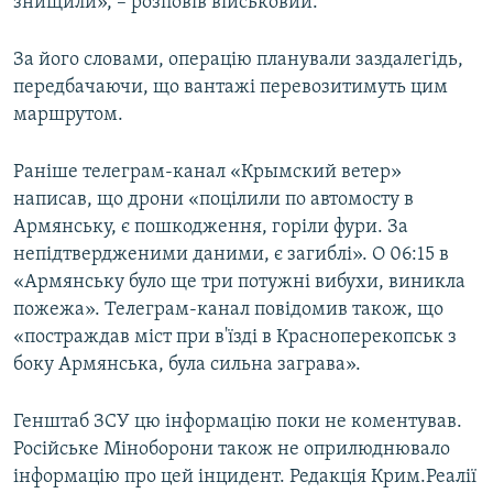
знищили», – розповів військовий.
За його словами, операцію планували заздалегідь,
передбачаючи, що вантажі перевозитимуть цим
маршрутом.
Раніше телеграм-канал «Крымский ветер»
написав, що дрони «поцілили по автомосту в
Армянську, є пошкодження, горіли фури. За
непідтвердженими даними, є загиблі». О 06:15 в
«Армянську було ще три потужні вибухи, виникла
пожежа». Телеграм-канал повідомив також, що
«постраждав міст при в'їзді в Красноперекопськ з
боку Армянська, була сильна заграва».
Генштаб ЗСУ цю інформацію поки не коментував.
Російське Міноборони також не оприлюднювало
інформацію про цей інцидент. Редакція Крим.Реалії