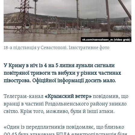
ВІДЕОУРОКИ «ELIFBE»
Русский
СВІДЧЕННЯ ОКУПАЦІЇ
Qırımtatar
УКРАЇНСЬКА ПРОБЛЕМА КРИМУ
ДОЛУЧАЙСЯ!
ІНФОГРАФІКА
18-а підстанція у Севастополі. Ілюстративне фото
У Криму в ніч із 4 на 5 липня лунали сигнали
Усі сайти RFE/RL
повітряної тривоги та вибухи у різних частинах
півострова. Офіційної інформації досить мало.
Телеграм-канал
«Крымский ветер»
повідомив, що
вранці в частині Роздольненського району зникло
світло. Крім того, можливо, були й інші атаки.
«Один із передплатників повідомляє, що близько
00.45 була атакована БПЛА електропідстанція біля