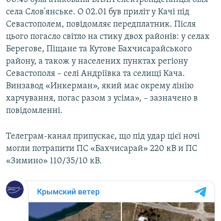
села Слов'янське. О 02.01 був приліт у Качі під
Севастополем, повідомляє передплатник. Після
цього погасло світло на стику двох районів: у селах
Берегове, Піщане та Кутове Бахчисарайського
району, а також у населених пунктах регіону
Севастополя – селі Андріївка та селищі Кача.
Винзавод «Инкерман», який має окрему лінію
харчування, погас разом з усіма», – зазначено в
повідомленні.
Телеграм-канал припускає, що під удар цієї ночі
могли потрапити ПС «Бахчисарай» 220 кВ и ПС
«Зимино» 110/35/10 кВ.