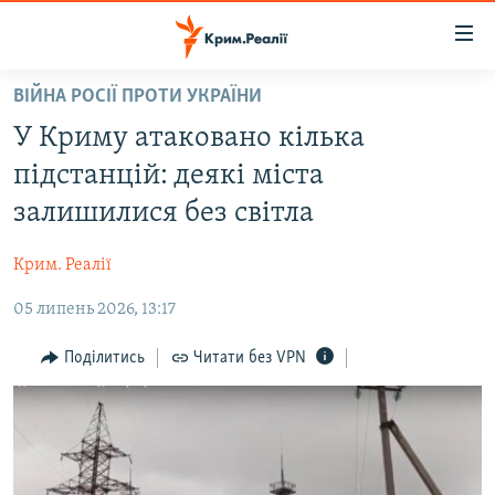
Доступність
посилання
Перейти
ВІЙНА РОСІЇ ПРОТИ УКРАЇНИ
до
НОВИНИ
У Криму атаковано кілька
основного
ВОДА.КРИМ
матеріалу
підстанцій: деякі міста
ВІДЕО ТА ФОТО
Перейти
залишилися без світла
до
ПОЛІТИКА
основної
Крим. Реалії
БЛОГИ
навігації
Перейти
05 липень 2026, 13:17
ПОГЛЯД
до
ІНТЕРВ'Ю
Поділитись
Читати без VPN
пошуку
ВСЕ ЗА ДЕНЬ
СПЕЦПРОЕКТИ
ЯК ОБІЙТИ БЛОКУВАННЯ
ДЕПОРТАЦІЯ