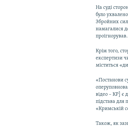
На суді сторо
було ухвалено
Збройних сил 
намагалися до
проігнорував.
Крім того, ст
експертизи чи
міститься «д
«Постанови су
оперуповнов
відео – КР] є
підстава для 
«Кримській со
Також, як заз