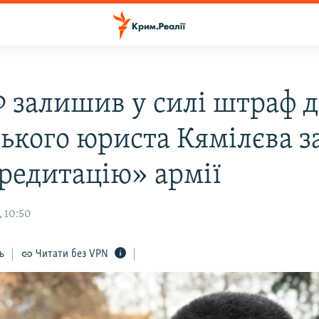
Ф залишив у силі штраф 
ького юриста Кямілєва з
редитацію» армії
, 10:50
ь
Читати без VPN