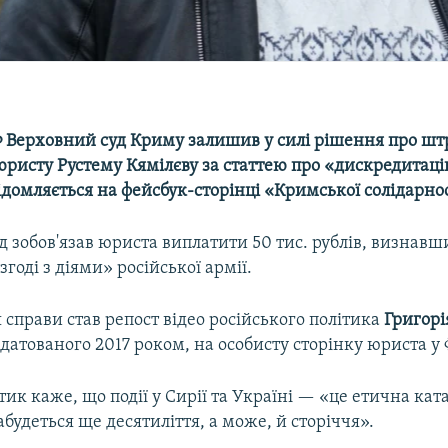
 Верховний суд Криму залишив у силі рішення про шт
ристу Рустему Кямілєву за статтею про «дискредитаці
ідомляється на фейсбук-сторінці «Кримської солідарнос
д зобов'язав юриста виплатити 50 тис. рублів, визнавш
годі з діями» російської армії.
справи став репост відео російського політика
Григорі
 датованого 2017 роком, на особисту сторінку юриста у 
тик каже, що події у Сирії та Україні — «це етична кат
забудеться ще десятиліття, а може, й сторіччя».