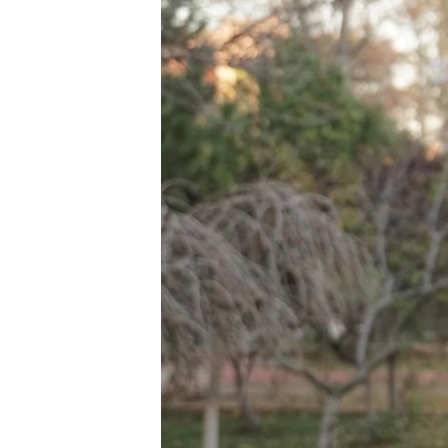
ВІДЕОУРОКИ «ELIFBE»
СВІДЧЕННЯ ОКУПАЦІЇ
УКРАЇНСЬКА ПРОБЛЕМА КРИМУ
ІНФОГРАФІКА