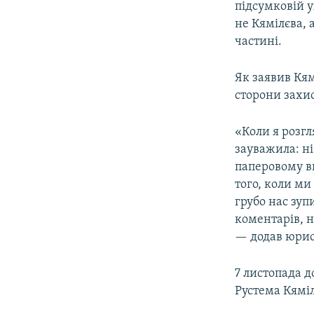
підсумковій 
не Кямілєва, 
частині.
Як заявив Кям
сторони захис
«Коли я розгл
зауважила: ні
паперовому ви
того, коли ми
грубо нас зуп
коментарів, н
— додав юрис
7 листопада д
Рустема Кямі