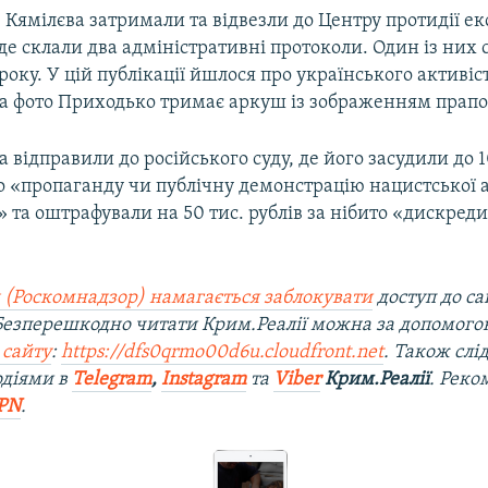
 Кямілєва затримали та відвезли до Центру протидії ек
де склали два адміністративні протоколи. Один із них 
року. У цій публікації йшлося про українського активіс
На фото Приходько тримає аркуш із зображенням прапор
а відправили до російського суду, де його засудили до 
ро «пропаганду чи публічну демонстрацію нацистської
 та оштрафували на 50 тис. рублів за нібито «дискред
 (Роскомнадзор) намагається заблокувати
доступ до са
 Безперешкодно читати Крим.Реалії можна за допомог
 сайту
:
https://dfs0qrmo00d6u.cloudfront.net
. Також слі
одіями в
Telegram
,
Instagram
та
Viber
Крим.Реалії
. Рек
PN
.