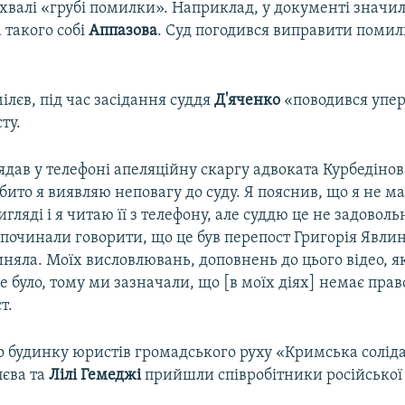
ухвалі «грубі помилки». Наприклад, у документі значи
а такого собі
Аппазова
. Суд погодився виправити помил
ілєв, під час засідання суддя
Д'яченко
«поводився упе
ту.
ядав у телефоні апеляційну скаргу адвоката Курбедінов
бито я виявляю неповагу до суду. Я пояснив, що я не м
гляді і я читаю її з телефону, але суддю це не задоволь
 починали говорити, що це був перепост Григорія Явлин
иняла. Моїх висловлювань, доповнень до цього відео, як
е було, тому ми зазначали, що [в моїх діях] немає пр
т.
о будинку юристів громадського руху «Кримська солід
лєва та
Лілі Гемеджі
прийшли співробітники російської п