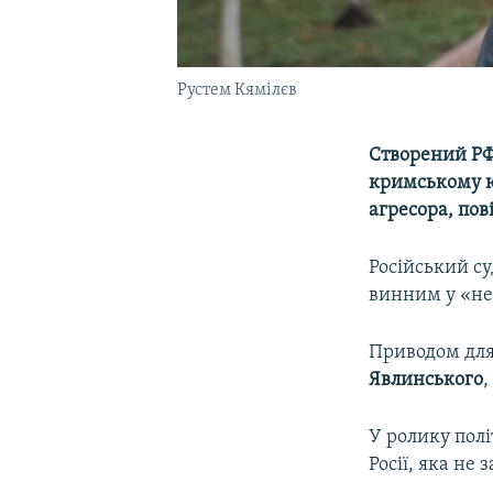
Рустем Кямілєв
Створений РФ
кримському ю
агресора, пов
Російський су
винним у «нез
Приводом для 
Явлинського
,
У ролику полі
Росії, яка не 