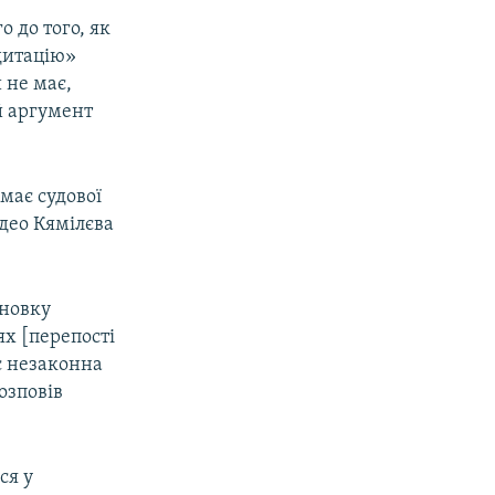
о до того, як
едитацію»
 не має,
й аргумент
має судової
ідео Кямілєва
сновку
ях [перепості
 є незаконна
озповів
ся у