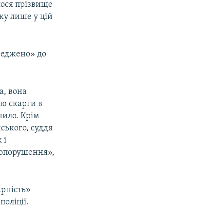
лося прізвище
ку лише у цій
реджено» до
а, вона
аю скарги в
нило. Крім
ського, суддя
 і
авопорушення»,
арність»
оліції.