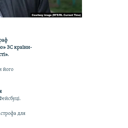
раф
ю» ЗС країни-
ті».
и його
я
Фейсбуці.
астрофа для