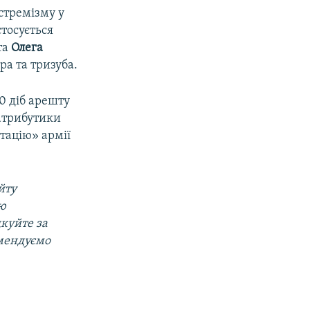
стремізму у
стосується
та
Олега
а та тризуба.
10 діб арешту
 атрибутики
итацію» армії
йту
ою
дкуйте за
омендуємо