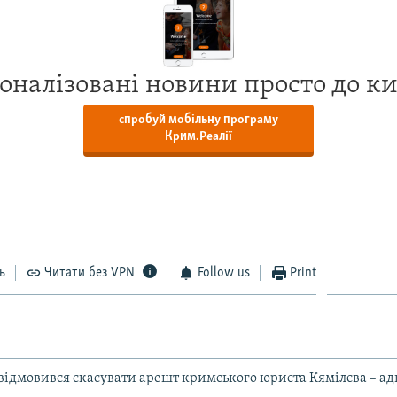
оналізовані новини просто до к
спробуй мобільну програму
Крим.Реалії
ь
Читати без VPN
Follow us
Print
 відмовився скасувати арешт кримського юриста Кямілєва – ад