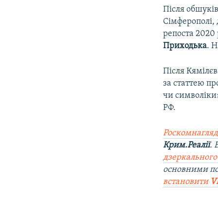
Після обшуків
Сімферополі, 
репоста 2020 
Приходька
. 
Після Кямілєв
за статтею п
чи символіки»
РФ.
Роскомнагляд
Крим.Реалії
.
дзеркального
основними п
встановити
V