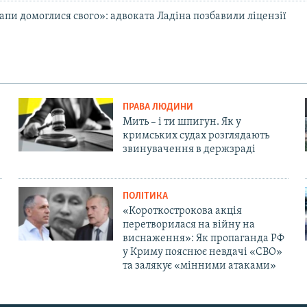
апи домоглися свого»: адвоката Ладіна позбавили ліцензії
ПРАВА ЛЮДИНИ
Мить – і ти шпигун. Як у
кримських судах розглядають
звинувачення в держзраді
ПОЛІТИКА
«Короткострокова акція
перетворилася на війну на
виснаження»: Як пропаганда РФ
у Криму пояснює невдачі «СВО»
та залякує «мінними атаками»