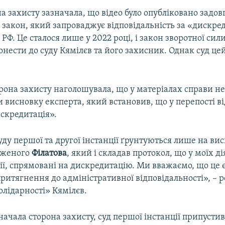
на захисту зазначала, що відео було опубліковано задовг
 закон, який запроваджує відповідальність за «дискр
РФ. Це сталося лише у 2022 році, і закон зворотної сили
нести до суду Кямілєв та його захисник. Однак суд це
орона захисту наголошувала, що у матеріалах справи не
 висновку експерта, який встановив, що у перепості в
искредитація».
ду першої та другої інстанції ґрунтуються лише на ви
аженого
Філатова
, який і складав протокол, що у моїх ді
 дії, спрямовані на дискредитацію. Ми вважаємо, що це
притягнення до адміністративної відповідальності», – р
лідарності» Кямілєв.
начала сторона захисту, суд першої інстанції припустив