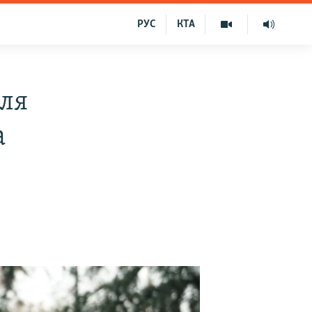
РУС
КТА
для
а