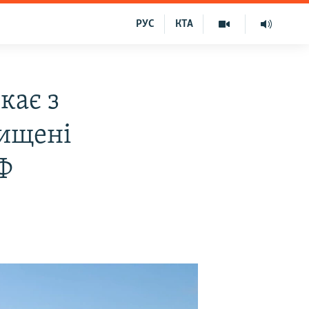
РУС
КТА
кає з
чищені
Ф