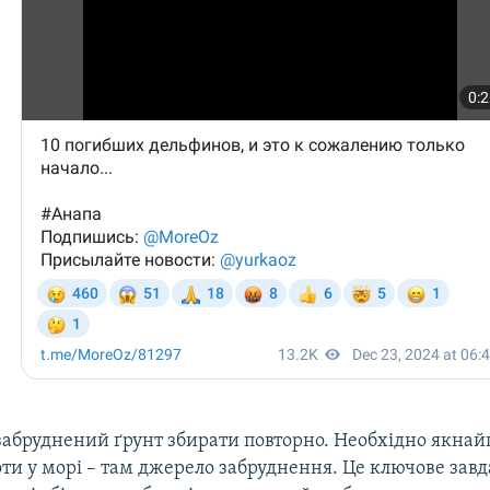
забруднений ґрунт збирати повторно. Необхідно якн
ти у морі – там джерело забруднення. Це ключове зав