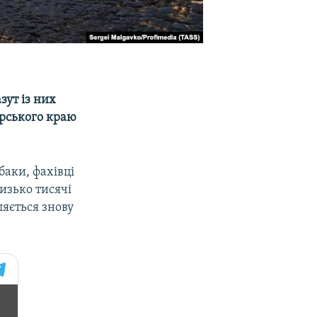
зут із них
арського краю
баки, фахівці
изько тисячі
вляється знову