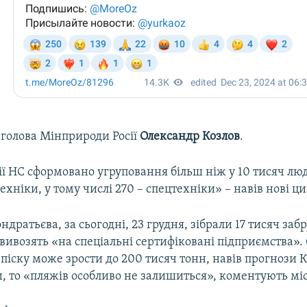
 голова Мінприроди Росії
Олександр Козлов
.
ії НС сформовано угруповання більш ніж у 10 тисяч л
ехніки, у тому числі 270 – спецтехніки» – навів нові ц
ндратьєва, за сьогодні, 23 грудня, зібрали 17 тисяч заб
 вивозять «на спеціальні сертифіковані підприємства».
піску може зрости до 200 тисяч тонн, навів прогнози 
и, то «пляжів особливо не залишиться», коментують міс