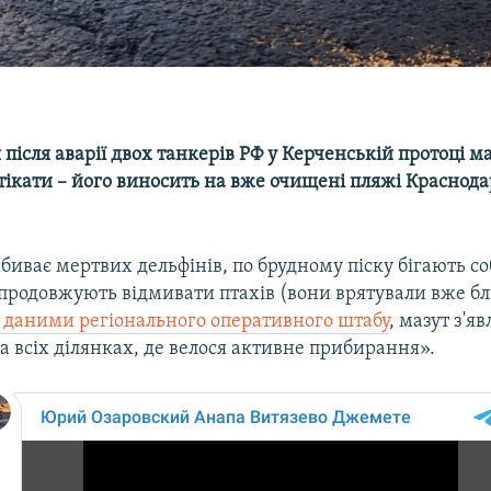
після аварії двох танкерів РФ у Керченській протоці ма
тікати – його виносить на вже очищені пляжі Краснод
биває мертвих дельфінів, по брудному піску бігають со
 продовжують відмивати птахів (вони врятували вже бл
 даними регіонального оперативного штабу
, мазут з'я
 всіх ділянках, де велося активне прибирання».