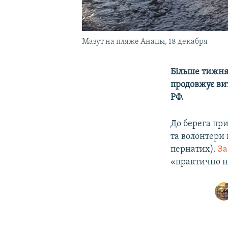
Мазут на пляже Анапы, 18 декабря
Більше тижня 
продовжує ви
РФ.
До берега при
та волонтери
пернатих).
За
«практично на