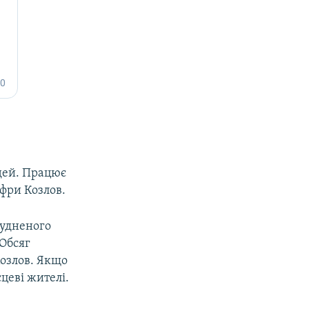
юдей. Працює
ифри Козлов.
рудненого
 Обсяг
Козлов. Якщо
цеві жителі.