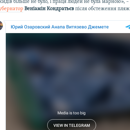
идів більше не було, і праця людей не була марною», 
убернатор
Веніамін Кондратьєв
після обстеження пляж