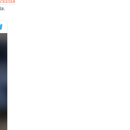
–
сказав
ів.