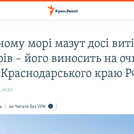
ому морі мазут досі виті
рів – його виносить на о
 Краснодарського краю Р
 16:20
ь
Читати без VPN