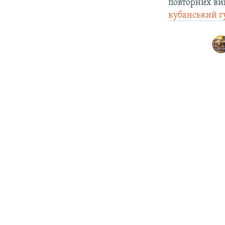
повторних вик
кубанський г