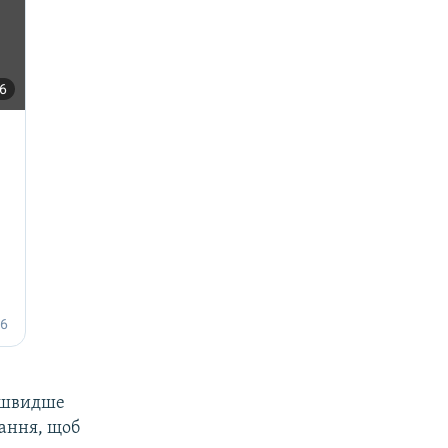
айшвидше
дання, щоб