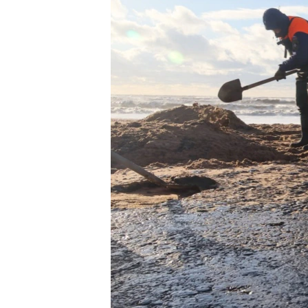
ВІДЕОУРОКИ «ELIFBE»
СВІДЧЕННЯ ОКУПАЦІЇ
УКРАЇНСЬКА ПРОБЛЕМА КРИМУ
ІНФОГРАФІКА