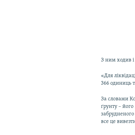
З ним ходив і
«Для ліквідац
366 одиниць т
За словами Ко
ґрунту – його
забрудненого 
все це вивезт