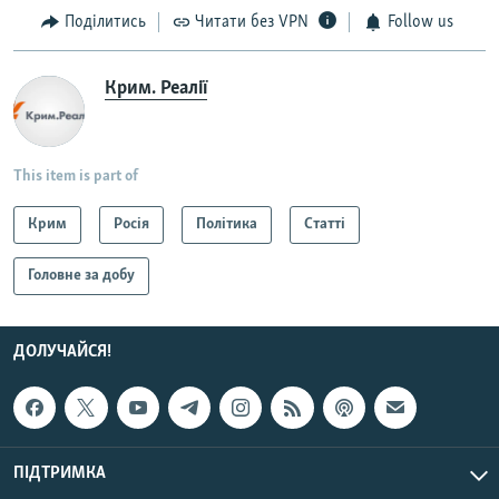
установить VPN
.
Поділитись
Читати без VPN
Follow us
Крим. Реалії
This item is part of
Крим
Росія
Політика
Статті
Головне за добу
ДОЛУЧАЙСЯ!
ПІДТРИМКА