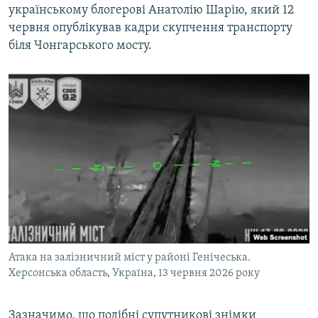
українському блогерові Анатолію Шарію, який 12
червня опублікував кадри скупчення транспорту
біля Чонгарського мосту.
Атака на залізничний міст у районі Генічеська.
Херсонська область, Україна, 13 червня 2026 року
Зазначимо, що подібні супутникові знімки