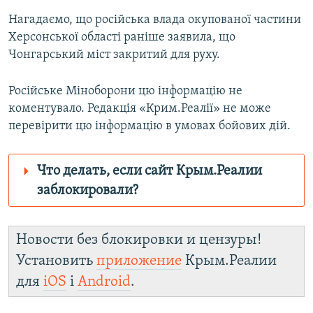
Нагадаємо, що російська влада окупованої частини
Херсонської області раніше заявила, що
Чонгарський міст закритий для руху.
Російське Міноборони цю інформацію не
коментувало. Редакція «Крим.Реалії» не може
перевірити цю інформацію в умовах бойових дій.
Что делать, если сайт Крым.Реалии
заблокировали?
Роскомнадзор пытается заблокировать
Крым.Реалии
Новости без блокировки и цензуры!
зеркального сайта:
Установить
приложение
Крым.Реалии
https://d2rsmg816jzc8o.cloudfront.net/
для
iOS
і
Android
.
Telegram
Instagram
Viber
Крым.Реалии