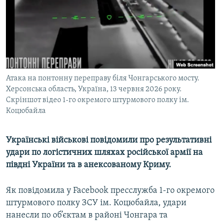
ВІДЕОУРОКИ «ELIFBE»
Русский
СВІДЧЕННЯ ОКУПАЦІЇ
Qırımtatar
УКРАЇНСЬКА ПРОБЛЕМА КРИМУ
ДОЛУЧАЙСЯ!
ІНФОГРАФІКА
Атака на понтонну переправу біля Чонгарського мосту.
Херсонська область, Україна, 13 червня 2026 року.
Скріншот відео 1-го окремого штурмового полку ім.
Усі сайти RFE/RL
Коцюбайла
Українські військові повідомили про результативні
удари по логістичних шляхах російської армії на
півдні України та в анексованому Криму.
Як повідомила у Facebook пресслужба 1-го окремого
штурмового полку ЗСУ ім. Коцюбайла, удари
нанесли по об’єктам в районі Чонгара та