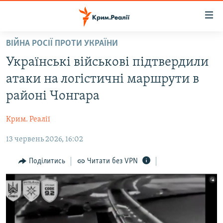
Доступність
посилання
Перейти
ВІЙНА РОСІЇ ПРОТИ УКРАЇНИ
до
НОВИНИ
Українські військові підтвердили
основного
ВОДА.КРИМ
матеріалу
атаки на логістичні маршрути в
ВІДЕО ТА ФОТО
Перейти
районі Чонгара
до
ПОЛІТИКА
основної
Крим. Реалії
БЛОГИ
навігації
Перейти
13 червень 2026, 16:02
ПОГЛЯД
до
ІНТЕРВ'Ю
Поділитись
Читати без VPN
пошуку
ВСЕ ЗА ДЕНЬ
СПЕЦПРОЕКТИ
ЯК ОБІЙТИ БЛОКУВАННЯ
ДЕПОРТАЦІЯ