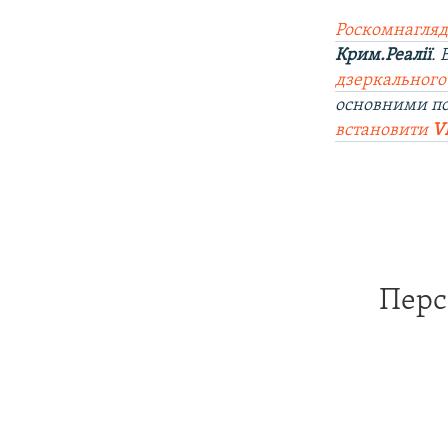
Роскомнагляд
Крим.Реалії
.
дзеркального
основними п
встановити
V
Перс