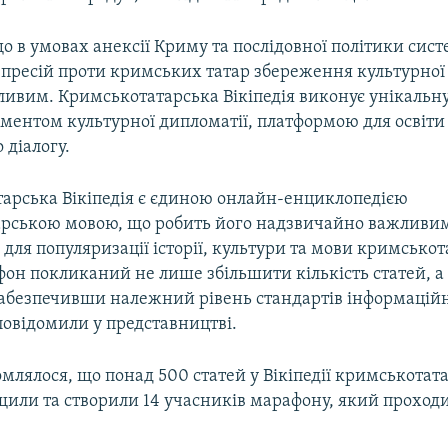
о в умовах анексії Криму та послідовної політики си
епресій проти кримських татар збереження культурно
ливим. Кримськотатарська Вікіпедія виконує унікальну
ментом культурної дипломатії, платформою для освіти
 діалогу.
арська Вікіпедія є єдиною онлайн-енциклопедією
рською мовою, що робить його надзвичайно важливи
для популяризації історії, культури та мови кримсько
фон покликаний не лише збільшити кількість статей, а
 забезпечивши належний рівень стандартів інформацій
повідомили у представництві.
млялося, що понад 500 статей у Вікіпедії кримськота
или та створили 14 учасників марафону, який проходи