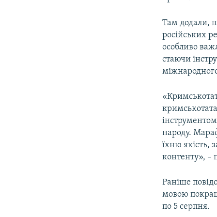
Там додали, щ
російських р
особливо важ
стаючи інстру
міжнародного
«Кримськотат
кримськотата
інструментом 
народу. Мара
їхню якість,
контенту», – 
Раніше повідо
мовою покращ
по 5 серпня.