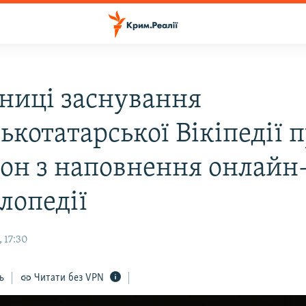
чниці заснування
ькотатарської Вікіпедії 
он з наповнення онлайн
лопедії
 17:30
ь
Читати без VPN