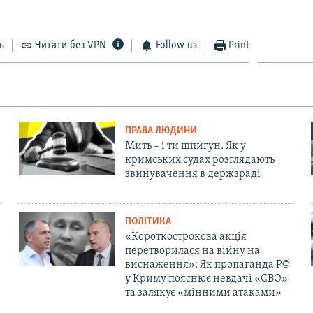
ь
Читати без VPN
Follow us
Print
ПРАВА ЛЮДИНИ
Мить – і ти шпигун. Як у
кримських судах розглядають
звинувачення в держзраді
ПОЛІТИКА
«Короткострокова акція
перетворилася на війну на
виснаження»: Як пропаганда РФ
у Криму пояснює невдачі «СВО»
та залякує «мінними атаками»