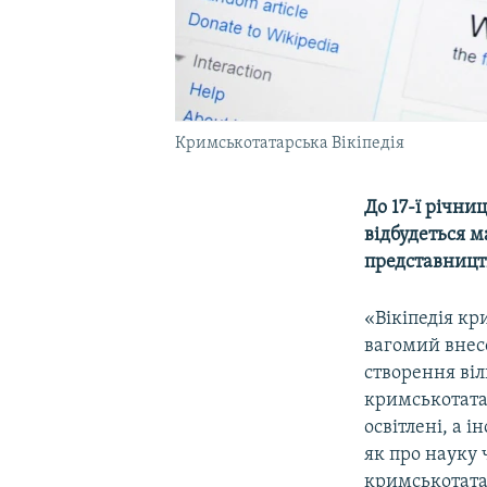
Кримськотатарська Вікіпедія
До 17-ї річни
відбудеться 
представницт
«Вікіпедія к
вагомий внес
створення віл
кримськотатар
освітлені, а 
як про науку ч
кримськотата