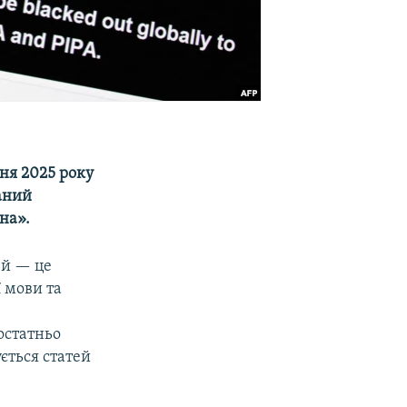
чня 2025 року
ваний
на».
ей — це
 мови та
остатньо
ується статей