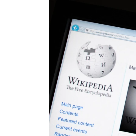
ВІДЕОУРОКИ «ELIFBE»
СВІДЧЕННЯ ОКУПАЦІЇ
УКРАЇНСЬКА ПРОБЛЕМА КРИМУ
ІНФОГРАФІКА