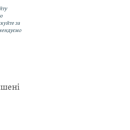
йту
ою
дкуйте за
омендуємо
ишені