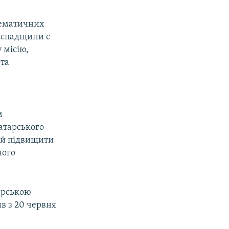
стематичних
ї спадщини є
 місію,
 та
м
татарського
 й підвищити
ного
тарською
в з 20 червня