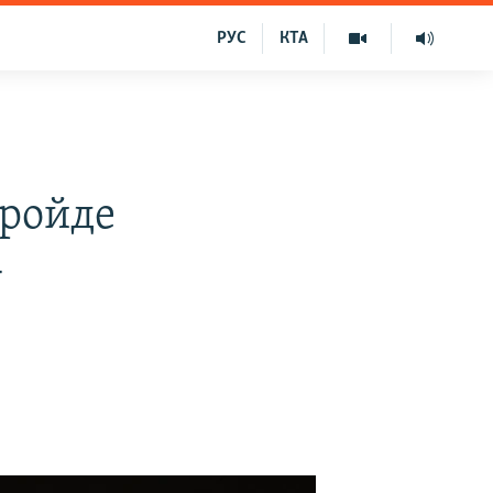
РУС
КТА
пройде
-