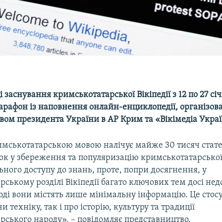
ці заснування кримськотатарської Вікіпедії з 12 по 27 сі
марафон із наповнення онлайн-енциклопедії, організо
вом президента України в АР Крим та «Вікімедіа Украї
римськотатарською мовою налічує майже 30 тисяч стат
ок у збереження та популяризацію кримськотатарської
ьного доступу до знань, проте, попри досягнення, у
ському розділі Вікіпедії багато ключових тем досі нед
іноді вони містять лише мінімальну інформацію. Це стос
и техніку, так і про історію, культуру та традиції
рського народу», – повідомляє представництво.