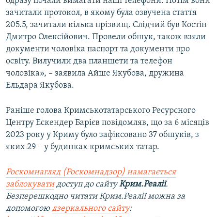
одразу почали вимагати наші телефони. Потім вони
зачитали протокол, в якому була озвучена стаття
205.5, зачитали кілька прізвищ. Слідчий був Костін
Дмитро Олексійович. Провели обшук, також взяли
документи чоловіка паспорт та документи про
освіту. Вилучили два планшети та телефон
чоловіка», – заявила Айше Якубова, дружина
Ельдара Якубова.
Раніше голова Кримськотатарського Ресурсного
Центру Ескендер Барієв повідомляв, що за 6 місяців
2023 року у Криму було зафіксовано 37 обшуків, з
яких 29 – у будинках кримських татар.
Роскомнагляд (Роскомнадзор) намагається
заблокувати
доступ до сайту
Крим.Реалії
.
Безперешкодно читати Крим.Реалії можна за
допомогою
дзеркального сайту
: