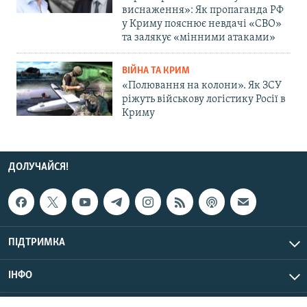
виснаження»: Як пропаганда РФ
у Криму пояснює невдачі «СВО»
та залякує «мінними атаками»
ВІЙНА ТА КРИМ
«Полювання на колони». Як ЗСУ
ріжуть військову логістику Росії в
Криму
ДОЛУЧАЙСЯ!
ПІДТРИМКА
ІНФО