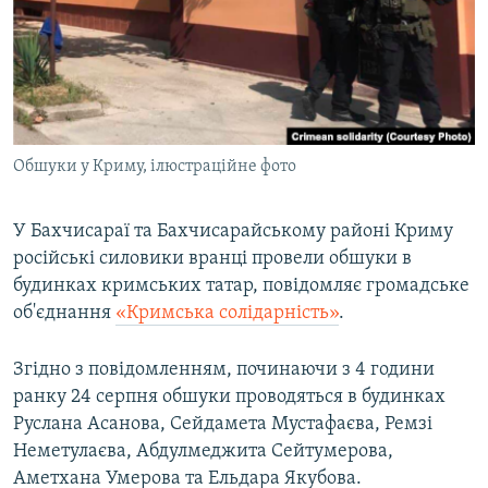
ВІДЕОУРОКИ «ELIFBE»
Русский
СВІДЧЕННЯ ОКУПАЦІЇ
Qırımtatar
УКРАЇНСЬКА ПРОБЛЕМА КРИМУ
ДОЛУЧАЙСЯ!
ІНФОГРАФІКА
Обшуки у Криму, ілюстраційне фото
У Бахчисараї та Бахчисарайському районі Криму
Усі сайти RFE/RL
російські силовики вранці провели обшуки в
будинках кримських татар, повідомляє громадське
об'єднання
«Кримська солідарність»
.
Згідно з повідомленням, починаючи з 4 години
ранку 24 серпня обшуки проводяться в будинках
Руслана Асанова, Сейдамета Мустафаєва, Ремзі
Неметулаєва, Абдулмеджита Сейтумерова,
Аметхана Умерова та Ельдара Якубова.