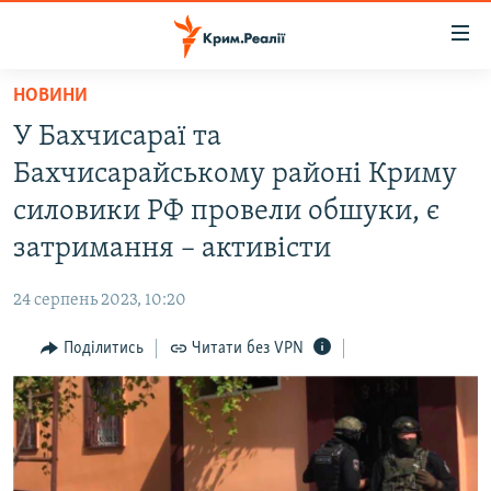
Доступність
посилання
Перейти
НОВИНИ
до
НОВИНИ
У Бахчисараї та
основного
ВОДА.КРИМ
матеріалу
Бахчисарайському районі Криму
ВІДЕО ТА ФОТО
Перейти
силовики РФ провели обшуки, є
до
ПОЛІТИКА
затримання – активісти
основної
БЛОГИ
навігації
24 серпень 2023, 10:20
Перейти
ПОГЛЯД
до
Поділитись
Читати без VPN
ІНТЕРВ'Ю
пошуку
ВСЕ ЗА ДЕНЬ
СПЕЦПРОЕКТИ
ЯК ОБІЙТИ БЛОКУВАННЯ
ДЕПОРТАЦІЯ