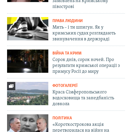
замовлень на Кримському
півострові
ПРАВА ЛЮДИНИ
Мить – і ти шпигун. Як у
кримських судах розглядають
звинувачення в держзраді
ВІЙНА ТА КРИМ
Сорок днів, сорок ночей. Про
результати кримської операції з
примусу Росії до миру
ФОТОГАЛЕРЕЇ
Краса Сімферопольського
водосховища та занедбаність
довкола
ПОЛІТИКА
«Короткострокова акція
перетворилася на війну на