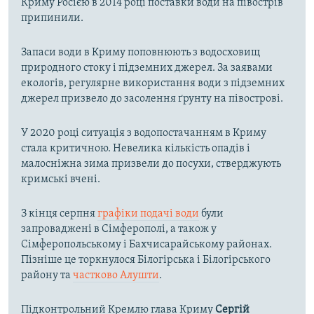
Криму Росією в 2014 році поставки води на півострів
припинили.
Запаси води в Криму поповнюють з водосховищ
природного стоку і підземних джерел. За заявами
екологів, регулярне використання води з підземних
джерел призвело до засолення ґрунту на півострові.
У 2020 році ситуація з водопостачанням в Криму
стала критичною. Невелика кількість опадів і
малосніжна зима призвели до посухи, стверджують
кримські вчені.
З кінця серпня
графіки подачі води
були
запроваджені в Сімферополі, а також у
Сімферопольському і Бахчисарайському районах.
Пізніше це торкнулося Білогірська і Білогірського
району та
частково Алушти
.
Підконтрольний Кремлю глава Криму
Сергій