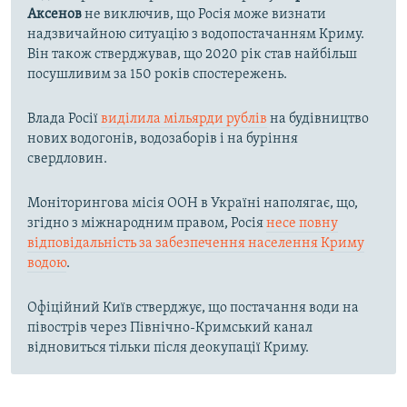
Аксенов
не виключив, що Росія може визнати
надзвичайною ситуацію з водопостачанням Криму.
Він також стверджував, що 2020 рік став найбільш
посушливим за 150 років спостережень.
Влада Росії
виділила мільярди рублів
на будівництво
нових водогонів, водозаборів і на буріння
свердловин.
Моніторингова місія ООН в Україні наполягає, що,
згідно з міжнародним правом, Росія
несе повну
відповідальність за забезпечення населення Криму
водою
.
Офіційний Київ стверджує, що постачання води на
півострів через Північно-Кримський канал
відновиться тільки після деокупації Криму.