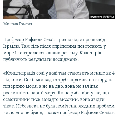
Микола Гомеля
Професор Рафаель Семіат розповідає про досвід
Ізраїлю. Там сіль після опріснення повертають у
море і контролюють вплив розсолу. Кожен рік
публікують результати досліджень.
«Концентрація солі у воді там становить менше як 4
відсотки. Оскільки вода з труб спрямована вгору, на
поверхню моря, а не на дно, вона не зачіпає
рослинність на дні моря. Якщо риба відчуває, що
осмотичний тиск занадто високий, вона звідти
тікає. Небезпека не була помічена, жодних проблем
виявлено не було», – каже професор Рафаель Семіат.