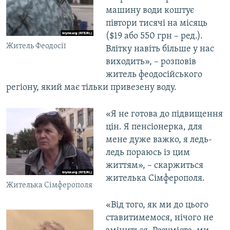
машину води коштує
півтори тисячі на місяць
($19 або 550 грн – ред.).
Житель Феодосії
Влітку навіть більше у нас
виходить», – розповів
житель феодосійського
регіону, який має тільки привезену воду.
«Я не готова до підвищення
цін. Я пенсіонерка, для
мене дуже важко, я ледь-
ледь пораюсь із цим
життям», – скаржиться
жителька Сімферополя.
Жителька Сімферополя
«Від того, як ми до цього
ставитимемося, нічого не