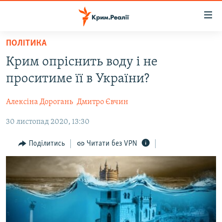
Доступність
посилання
Перейти
ПОЛІТИКА
до
НОВИНИ
Крим опріснить воду і не
основного
ВОДА.КРИМ
матеріалу
проситиме її в України?
ВІДЕО ТА ФОТО
Перейти
до
Алексіна Дорогань
Дмитро Євчин
ПОЛІТИКА
основної
30 листопад 2020, 13:30
БЛОГИ
навігації
Перейти
ПОГЛЯД
Поділитись
Читати без VPN
до
ІНТЕРВ'Ю
пошуку
ВСЕ ЗА ДЕНЬ
СПЕЦПРОЕКТИ
ЯК ОБІЙТИ БЛОКУВАННЯ
ДЕПОРТАЦІЯ