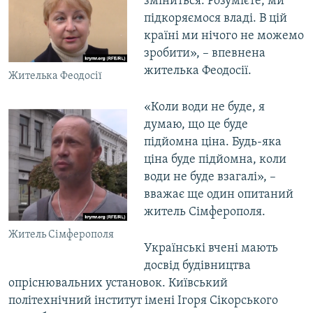
зміниться. Розумієте, ми
підкоряємося владі. В цій
країні ми нічого не можемо
зробити», – впевнена
жителька Феодосії.
Жителька Феодосії
«Коли води не буде, я
думаю, що це буде
підйомна ціна. Будь-яка
ціна буде підйомна, коли
води не буде взагалі», –
вважає ще один опитаний
житель Сімферополя.
Житель Сімферополя
Українські вчені мають
досвід будівництва
опріснювальних установок. Київський
політехнічний інститут імені Ігоря Сікорського