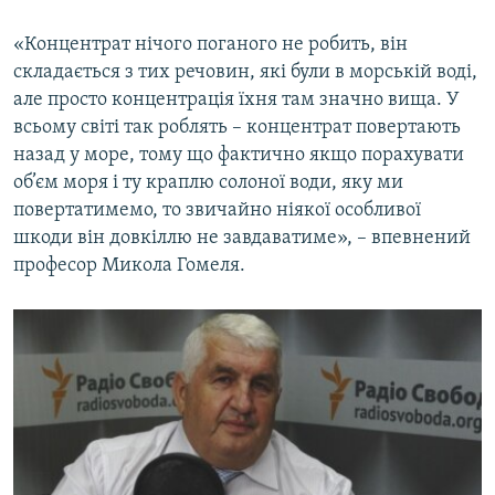
«Концентрат нічого поганого не робить, він
складається з тих речовин, які були в морській воді,
але просто концентрація їхня там значно вища. У
всьому світі так роблять – концентрат повертають
назад у море, тому що фактично якщо порахувати
об’єм моря і ту краплю солоної води, яку ми
повертатимемо, то звичайно ніякої особливої
шкоди він довкіллю не завдаватиме», – впевнений
професор Микола Гомеля.