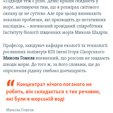
«Підходи теж є різні. Деякі країни скидають у
море, мотивуючи тим, що в розмірах світового
океану це не суттєво. Але при цьому виникають
локальні проблеми, які призводять до негативних
наслідків», – впевнений провідний співробітник
Інституту біології південних морів Микола Шадрін.
Професор, завідувач кафедри екології та технології
рослинних полімерів КПІ імені Ігоря Сікорського
Микола Гомеля
впевнений, що розсоли не завдають
шкоди морю. До того ж, за його словами, ще до
опріснення рідину глибоко доочищують.
Концентрат нічого поганого не
робить, він складається з тих речовин,
які були в морській воді
Микола Гомеля