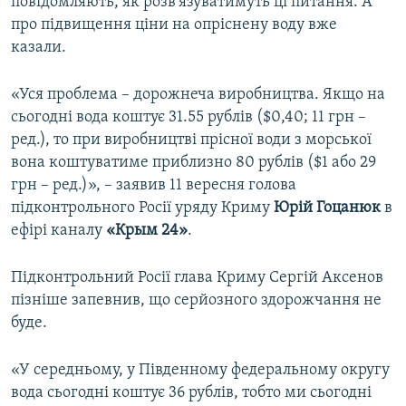
повідомляють, як розв'язуватимуть ці питання. А
про підвищення ціни на опріснену воду вже
казали.
«Уся проблема – дорожнеча виробництва. Якщо на
сьогодні вода коштує 31.55 рублів ($0,40; 11 грн –
ред.), то при виробництві прісної води з морської
вона коштуватиме приблизно 80 рублів ($1 або 29
грн –
ред.)», – заявив 11 вересня голова
підконтрольного Росії уряду Криму
Юрій Гоцанюк
в
ефірі каналу
«Крым 24»
.
Підконтрольний Росії глава Криму Сергій Аксенов
пізніше запевнив, що серйозного здорожчання не
буде.
«У середньому, у Південному федеральному округу
вода сьогодні коштує 36 рублів, тобто ми сьогодні