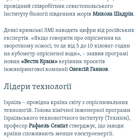
провідний співробітник севастопольського
Інституту біології південних морів
Микола Шадрін
.
Деякі кримські ЗМІ наводять цифри від російських
експертів. «Якщо говорити про опріснення на
зворотному осмосі, то це від 5 до 10 кіловат-годин
на кубометр опрісненої води», – заявив програмі
новин
«Вести Крым»
керівник проєктів
інжинірингової компанії
Олексій Ганнов
.
Лідери технології
Ізраїль – провідна країна світу з опріснювальних
технологій. Голова хімічної інженерної програми
Ізраїльського технологічного інституту (Техніон),
професор
Рафаель Семіат
стверджує, що заводи
країни споживають менше електроенергії.