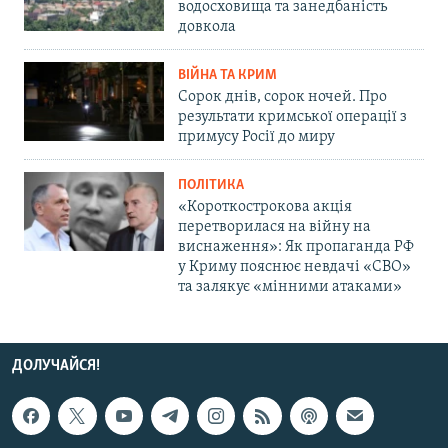
водосховища та занедбаність
довкола
ВІЙНА ТА КРИМ
Сорок днів, сорок ночей. Про
результати кримської операції з
примусу Росії до миру
ПОЛІТИКА
«Короткострокова акція
перетворилася на війну на
виснаження»: Як пропаганда РФ
у Криму пояснює невдачі «СВО»
та залякує «мінними атаками»
ДОЛУЧАЙСЯ!