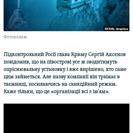
ВІДЕОУРОКИ «ELIFBE»
Русский
СВІДЧЕННЯ ОКУПАЦІЇ
Qırımtatar
УКРАЇНСЬКА ПРОБЛЕМА КРИМУ
ДОЛУЧАЙСЯ!
Фотоколаж
ІНФОГРАФІКА
Підконтрольний Росії глава Криму Сергій Аксенов
повідомив, що на півострові усе ж зводитимуть
Усі сайти RFE/RL
опріснювальну установку і вже вирішено, хто саме
цим займеться. Але назву компанії він тримає в
таємниці, посилаючись на санкційний режим.
Каже тільки, що це
«організації всі з ім'ям».