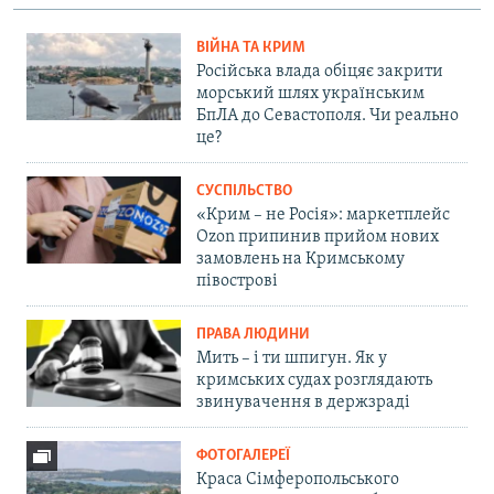
ВІЙНА ТА КРИМ
Російська влада обіцяє закрити
морський шлях українським
БпЛА до Севастополя. Чи реально
це?
СУСПІЛЬСТВО
«Крим – не Росія»: маркетплейс
Ozon припинив прийом нових
замовлень на Кримському
півострові
ПРАВА ЛЮДИНИ
Мить – і ти шпигун. Як у
кримських судах розглядають
звинувачення в держзраді
ФОТОГАЛЕРЕЇ
Краса Сімферопольського