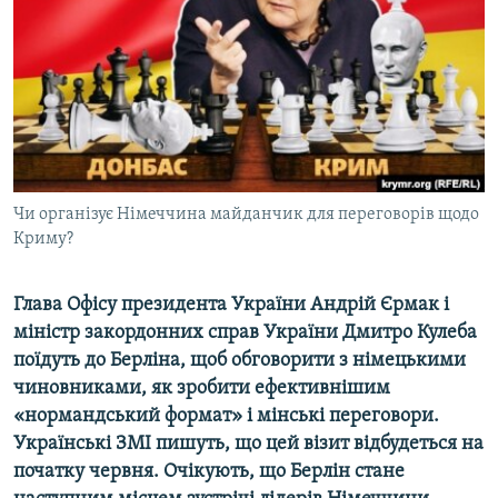
ВІДЕОУРОКИ «ELIFBE»
Русский
СВІДЧЕННЯ ОКУПАЦІЇ
Qırımtatar
УКРАЇНСЬКА ПРОБЛЕМА КРИМУ
ДОЛУЧАЙСЯ!
ІНФОГРАФІКА
Чи організує Німеччина майданчик для переговорів щодо
Криму?
Усі сайти RFE/RL
Глава Офісу президента України Андрій Єрмак і
міністр закордонних справ України Дмитро Кулеба
поїдуть до Берліна, щоб обговорити з німецькими
чиновниками, як зробити ефективнішим
«нормандський формат» і мінські переговори.
Українські ЗМІ пишуть, що цей візит відбудеться на
початку червня. Очікують, що Берлін стане