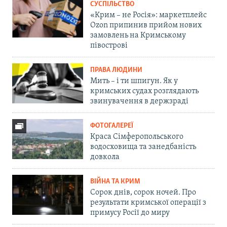
СУСПІЛЬСТВО
«Крим – не Росія»: маркетплейс
Ozon припинив прийом нових
замовлень на Кримському
півострові
ПРАВА ЛЮДИНИ
Мить – і ти шпигун. Як у
кримських судах розглядають
звинувачення в держзраді
ФОТОГАЛЕРЕЇ
Краса Сімферопольського
водосховища та занедбаність
довкола
ВІЙНА ТА КРИМ
Сорок днів, сорок ночей. Про
результати кримської операції з
примусу Росії до миру