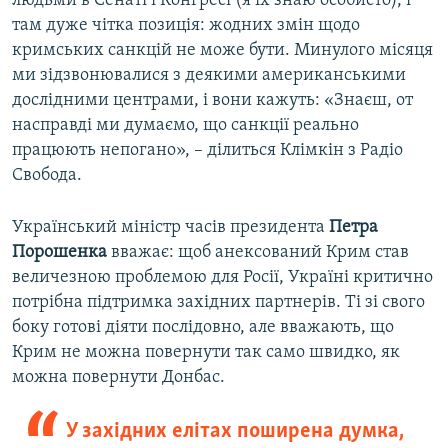
людьми в Сенаті і Конгресі (я їх знаю особисто), і
там дуже чітка позиція: жодних змін щодо
кримських санкцій не може бути. Минулого місяця
ми зідзвонювалися з деякими американськими
дослідними центрами, і вони кажуть: «Знаєш, от
насправді ми думаємо, що санкції реально
працюють непогано», – ділиться Клімкін з Радіо
Свобода.
Український міністр часів президента
Петра
Порошенка
вважає: щоб анексований Крим став
величезною проблемою для Росії, Україні критично
потрібна підтримка західних партнерів. Ті зі свого
боку готові діяти послідовно, але вважають, що
Крим не можна повернути так само швидко, як
можна повернути Донбас.
У західних елітах поширена думка,