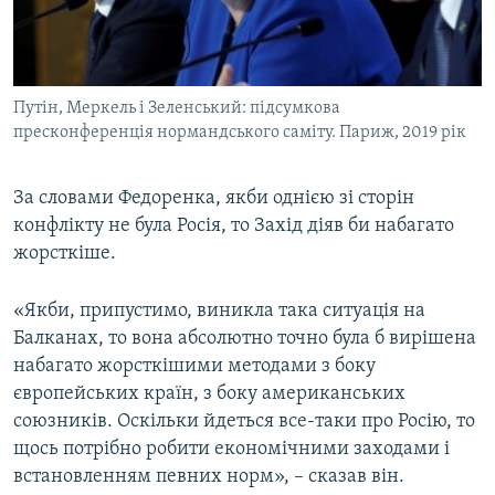
Путін, Меркель і Зеленський: підсумкова
пресконференція нормандського саміту. Париж, 2019 рік
За словами Федоренка, якби однією зі сторін
конфлікту не була Росія, то Захід діяв би набагато
жорсткіше.
«Якби, припустимо, виникла така ситуація на
Балканах, то вона абсолютно точно була б вирішена
набагато жорсткішими методами з боку
європейських країн, з боку американських
союзників. Оскільки йдеться все-таки про Росію, то
щось потрібно робити економічними заходами і
встановленням певних норм», – сказав він.