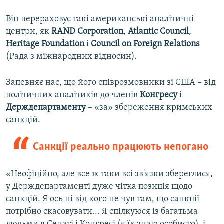
Він перераховує такі американські аналітичні
центри, як
RAND Corporation
,
Atlantic Council
,
Heritage Foundation
і
Council on Foreign Relations
(Рада з міжнародних відносин).
Запевняє нас, що його співрозмовники зі США – від
політичних аналітиків до членів
Конгресу
і
Держдепартаменту
– «за» збереження кримських
санкцій.
Санкції реально працюють непогано
«Неофіційно, але все ж таки всі зв'язки збереглися,
у Держдепартаменті дуже чітка позиція щодо
санкцій. Я ось ні від кого не чув там, що санкції
потрібно скасовувати... Я спілкуюся із багатьма