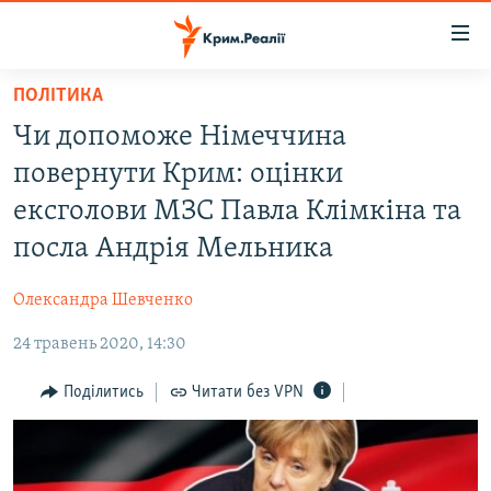
Доступність
посилання
Перейти
ПОЛІТИКА
до
НОВИНИ
Чи допоможе Німеччина
основного
ВОДА.КРИМ
матеріалу
повернути Крим: оцінки
ВІДЕО ТА ФОТО
Перейти
ексголови МЗС Павла Клімкіна та
до
ПОЛІТИКА
посла Андрія Мельника
основної
БЛОГИ
навігації
Олександра Шевченко
Перейти
ПОГЛЯД
до
24 травень 2020, 14:30
ІНТЕРВ'Ю
пошуку
ВСЕ ЗА ДЕНЬ
Поділитись
Читати без VPN
СПЕЦПРОЕКТИ
ЯК ОБІЙТИ БЛОКУВАННЯ
ДЕПОРТАЦІЯ