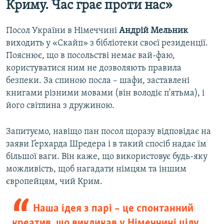
Криму. Час грає проти нас»
Посол України в Німеччині
Андрій Мельник
виходить у «Скайп» з бібліотеки своєї резиденції.
Пояснює, що в посольстві немає вай-фаю,
користуватися ним не дозволяють правила
безпеки. За спиною посла – шафи, заставлені
книгами різними мовами (він володіє п'ятьма), і
його світлина з дружиною.
Запитуємо, навіщо пан посол щоразу відповідає на
заяви Ґерхарда Шредера і в такий спосіб надає їм
більшої ваги. Він каже, що використовує будь-яку
можливість, щоб нагадати німцям та іншим
європейцям, чий Крим.
Наша ідея з парі – це спонтанний
креатив, що викликав у Німеччині цілу