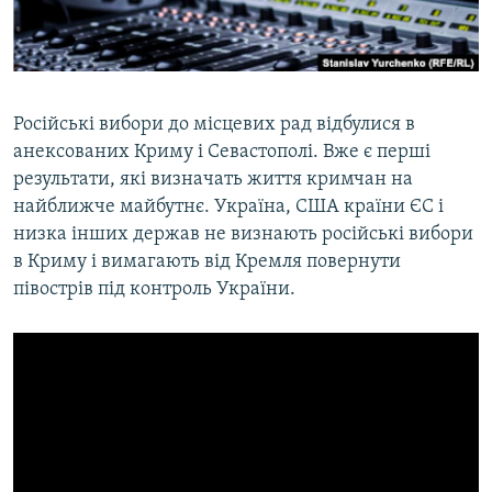
ВІДЕОУРОКИ «ELIFBE»
Русский
СВІДЧЕННЯ ОКУПАЦІЇ
Qırımtatar
УКРАЇНСЬКА ПРОБЛЕМА КРИМУ
Російські вибори до місцевих рад відбулися в
ДОЛУЧАЙСЯ!
ІНФОГРАФІКА
анексованих Криму і Севастополі. Вже є перші
результати, які визначать життя кримчан на
найближче майбутнє. Україна, США країни ЄС і
низка інших держав не визнають російські вибори
Усі сайти RFE/RL
в Криму і вимагають від Кремля повернути
півострів під контроль України.