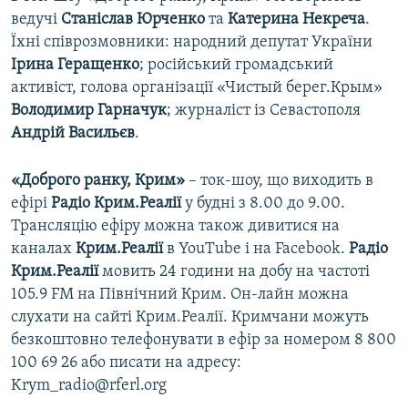
ведучі
Станіслав Юрченко
та
Катерина Некреча
.
Їхні співрозмовники: народний депутат України
Ірина Геращенко
; російський громадський
активіст, голова організації «Чистый берег.Крым»
Володимир Гарначук
; журналіст із Севастополя
Андрій Васильєв
.
«Доброго ранку, Крим»
– ток-шоу, що виходить в
ефірі
Радіо Крим.Реалії
у будні з 8.00 до 9.00.
Трансляцію ефіру можна також дивитися на
каналах
Крим.Реалії
в YouTube і на Facebook.
Радіо
Крим.Реалії
мовить 24 години на добу на частоті
105.9 FM на Північний Крим. Он-лайн можна
слухати на сайті Крим.Реалії. Кримчани можуть
безкоштовно телефонувати в ефір за номером 8 800
100 69 26 або писати на адресу:
Krym_radio@rferl.org