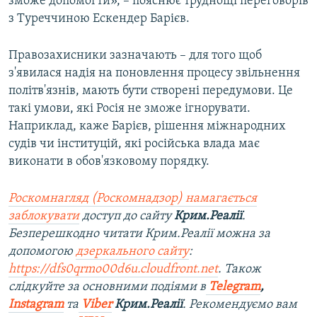
зможе допомогти», – пояснює труднощі переговорів
з Туреччиною Ескендер Барієв.
Правозахисники зазначають – для того щоб
з'явилася надія на поновлення процесу звільнення
політв'язнів, мають бути створені передумови. Це
такі умови, які Росія не зможе ігнорувати.
Наприклад, каже Барієв, рішення міжнародних
судів чи інституцій, які російська влада має
виконати в обов'язковому порядку.
Роскомнагляд (Роскомнадзор) намагається
заблокувати
доступ до сайту
Крим.Реалії
.
Безперешкодно читати Крим.Реалії можна за
допомогою
дзеркального сайту
:
https://dfs0qrmo00d6u.cloudfront.net
. Також
слідкуйте за основними подіями в
Telegram
,
Instagram
та
Viber
Крим.Реалії
. Рекомендуємо вам