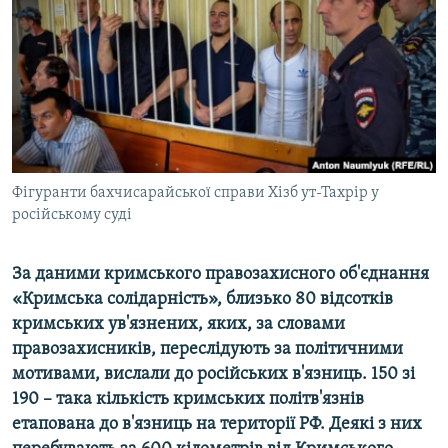
ВІДЕОУРОКИ «ELIFBE»
Русский
СВІДЧЕННЯ ОКУПАЦІЇ
Qırımtatar
УКРАЇНСЬКА ПРОБЛЕМА КРИМУ
ДОЛУЧАЙСЯ!
ІНФОГРАФІКА
Фігуранти бахчисарайської справи Хізб ут-Тахрір у
російському суді
Усі сайти RFE/RL
За даними кримського правозахисного об'єднання
«Кримська солідарність», близько 80 відсотків
кримських ув'язнених, яких, за словами
правозахисників, переслідують за політичними
мотивами, вислали до російських в'язниць. 150 зі
190 – така кількість кримських політв'язнів
етапована до в'язниць на території РФ. Деякі з них