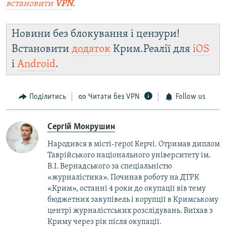
встановити
VPN
.
Новини без блокування і цензури!
Встановити
додаток
Крим.Реалії для
iOS
і
Android
.
Поділитись
Читати без VPN
Follow us
Сергій Мокрушин
Народився в місті-герої Керчі. Отримав диплом
Таврійського національного університету ім.
В.І. Вернадського за спеціальністю
«журналістика». Починав роботу на ДТРК
«Крим», останні 4 роки до окупації вів тему
бюджетних закупівель і корупції в Кримському
центрі журналістських розслідувань. Виїхав з
Криму через рік після окупації.