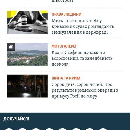
півострові
ПРАВА ЛЮДИНИ
Мить – і ти шпигун. Як у
кримських судах розглядають
звинувачення в держзраді
ФОТОГАЛЕРЕЇ
Краса Сімферопольського
водосховища та занедбаність
довкола
ВІЙНА ТА КРИМ
Сорок днів, сорок ночей. Про
результати кримської операції з
примусу Росії до миру
ДОЛУЧАЙСЯ!