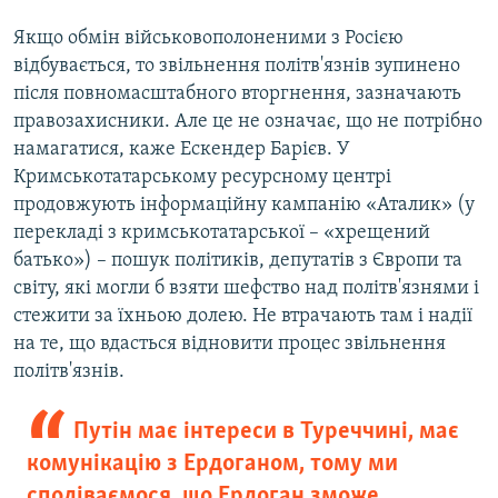
Якщо обмін військовополоненими з Росією
відбувається, то звільнення політв'язнів зупинено
після повномасштабного вторгнення, зазначають
правозахисники. Але це не означає, що не потрібно
намагатися, каже Ескендер Барієв. У
Кримськотатарському ресурсному центрі
продовжують інформаційну кампанію «Аталик» (у
перекладі з кримськотатарської – «хрещений
батько») – пошук політиків, депутатів з Європи та
світу, які могли б взяти шефство над політв'язнями і
стежити за їхньою долею. Не втрачають там і надії
на те, що вдасться відновити процес звільнення
політв'язнів.
Путін має інтереси в Туреччині, має
комунікацію з Ердоганом, тому ми
сподіваємося, що Ердоган зможе