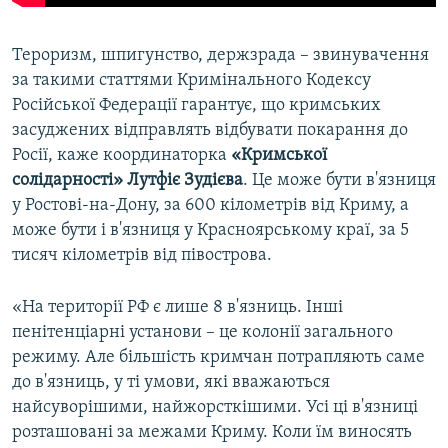
Тероризм, шпигунство, держзрада – звинувачення
за такими статтями Кримінального Кодексу
Російської Федерації гарантує, що кримських
засуджених відправлять відбувати покарання до
Росії, каже координаторка
«Кримської
солідарності» Лутфіє Зудієва
. Це може бути в'язниця
у Ростові-на-Дону, за 600 кілометрів від Криму, а
може бути і в'язниця у Красноярському краї, за 5
тисяч кілометрів від півострова.
«На території РФ є лише 8 в'язниць. Інші
пенітенціарні установи – це колонії загального
режиму. Але більшість кримчан потрапляють саме
до в'язниць, у ті умови, які вважаються
найсуворішими, найжорсткішими. Усі ці в'язниці
розташовані за межами Криму. Коли їм виносять