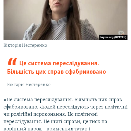
Вікторія Нестеренко
Це система переслідування.
Більшість цих справ сфабриковано
Вікторія Нестеренко
«Це система переслідування. Більшість цих справ
сфабриковано. Людей переслідують через політичні
чи релігійні переконання. Це політичні
переслідування. Це шиті справи, це тиск на
корінний народ – кримських татар і