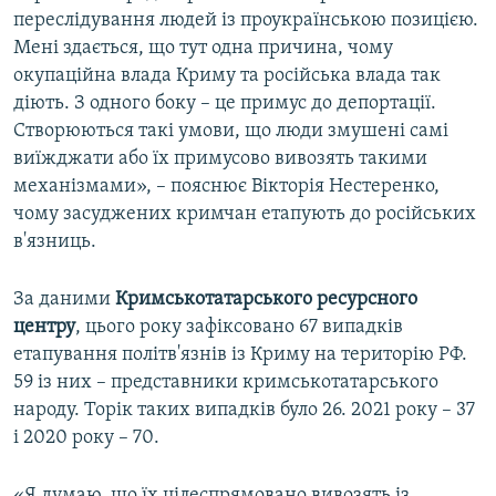
переслідування людей із проукраїнською позицією.
Мені здається, що тут одна причина, чому
окупаційна влада Криму та російська влада так
діють. З одного боку – це примус до депортації.
Створюються такі умови, що люди змушені самі
виїжджати або їх примусово вивозять такими
механізмами», – пояснює Вікторія Нестеренко,
чому засуджених кримчан етапують до російських
в'язниць.
За даними
Кримськотатарського ресурсного
центру
, цього року зафіксовано 67 випадків
етапування політв'язнів із Криму на територію РФ.
59 із них – представники кримськотатарського
народу. Торік таких випадків було 26. 2021 року – 37
і 2020 року – 70.
«Я думаю, що їх цілеспрямовано вивозять із