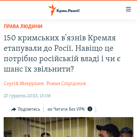
Доступність
посилання
Перейти
ПРАВА ЛЮДИНИ
до
НОВИНИ
150 кримських в'язнів Кремля
основного
ВОДА.КРИМ
матеріалу
етапували до Росії. Навіщо це
ВІДЕО ТА ФОТО
Перейти
потрібно російській владі і чи є
до
ПОЛІТИКА
шанс їх звільнити?
основної
БЛОГИ
навігації
Сергій Мокрушин
Роман Спірідонов
Перейти
ПОГЛЯД
до
27 грудень 2023, 13:08
ІНТЕРВ'Ю
пошуку
ВСЕ ЗА ДЕНЬ
Поділитись
Читати без VPN
СПЕЦПРОЕКТИ
ЯК ОБІЙТИ БЛОКУВАННЯ
ДЕПОРТАЦІЯ