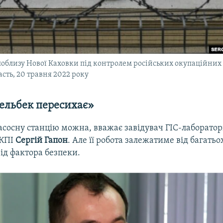
поблизу Нової Каховки під контролем російських окупаційних 
сть, 20 травня 2022 року
ельбек пересихає»
сосну станцію можна, вважає завідувач ГІС-лаборатор
 КПІ
Сергій Гапон
. Але її робота залежатиме від багатьо
від фактора безпеки.