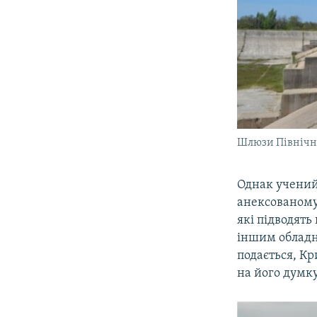
Шлюзи Північно
Однак учений 
анексованому
які підводять
іншим обладн
подається, Кр
на його думку