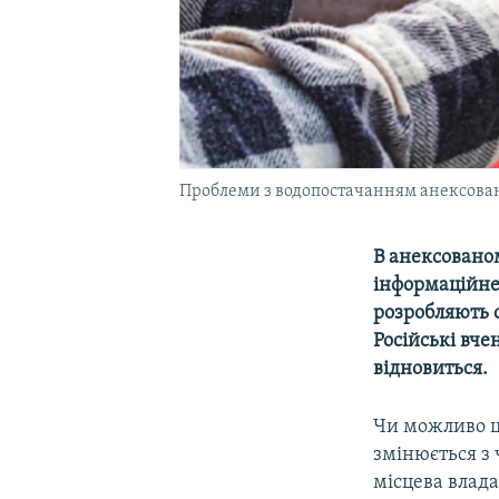
Проблеми з водопостачанням анексова
В анексованом
інформаційне
розробляють с
Російські вче
відновиться.
Чи можливо це
змінюється з 
місцева влада