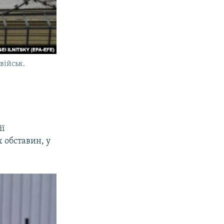
військ.
ії
х обставин, у