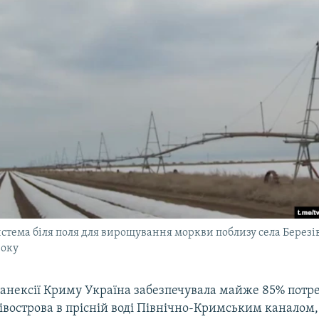
стема біля поля для вирощування моркви поблизу села Березі
року
 анексії Криму Україна забезпечувала майже 85% потр
вострова в прісній воді Північно-Кримським каналом,