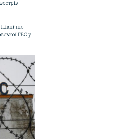
івострів
 Північно-
вської ГЕС у