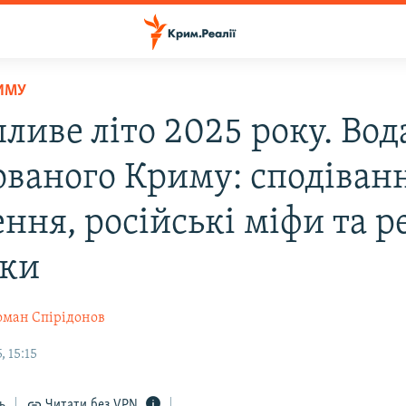
ИМУ
ливе літо 2025 року. Вод
ованого Криму: сподіван
ння, російські міфи та р
ки
оман Спірідонов
 15:15
ь
Читати без VPN