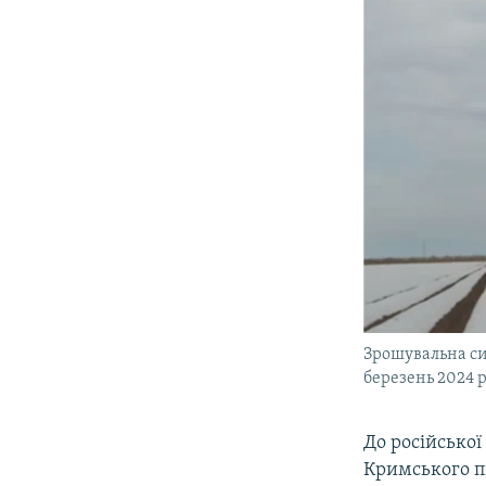
Зрошувальна си
березень 2024 
До російської
Кримського пі