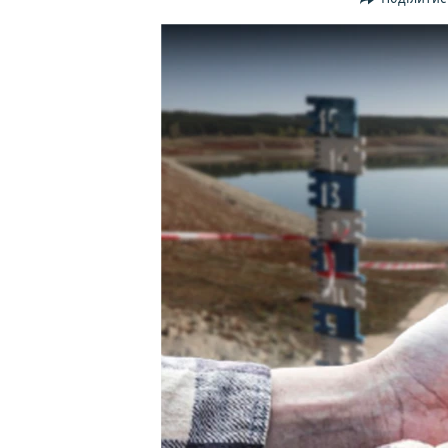
ВІДЕОУРОКИ «ELIFBE»
СВІДЧЕННЯ ОКУПАЦІЇ
УКРАЇНСЬКА ПРОБЛЕМА КРИМУ
ІНФОГРАФІКА