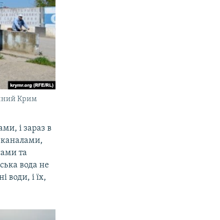
ічний Крим
ми, і зараз в
 каналами,
сами та
ська вода не
 води, і їх,