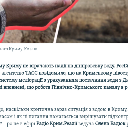
ного Криму. Колаж
у Криму не втрачають надії на дніпровську воду. Росі
 агентство ТАСС повідомило, що на Кримському півост
истему меліорації з урахуванням постачання води з Дн
ні впевнені, що робота Північно-Кримського каналу в р
, наскільки критична зараз ситуація з водою в Криму,
часом і як ці питання намагається вирішувати підконтр
? Про це в ефірі
Радіо Крим.Реалії
ведуча
Олена Бадюк
р