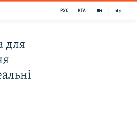
РУС
КТА
а для
ня
еальні