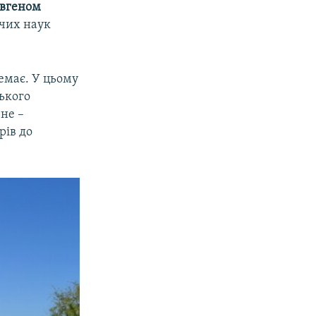
вгеном
ичих наук
емає. У цьому
ького
вне –
рів до