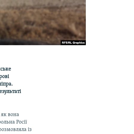
йське
рові
іпра.
езультаті
 як вона
ольна Росії
озмовляла із