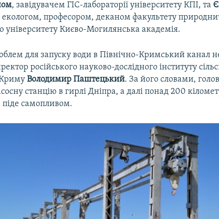
ном
, завідувачем ГІС-лабораторії університету КПІ, та
Є
, екологом, професором, деканом факультету природн
о університету Києво-Могилянська академія.
облем для запуску води в Північно-Кримський канал н
ектор російського науково-дослідного інституту сільс
 Криму
Володимир Паштецький
. За його словами, голо
сосну станцію в гирлі Дніпра, а далі понад 200 кіломет
 піде самопливом.