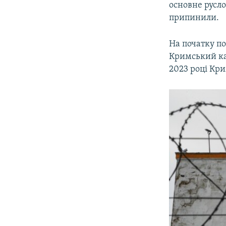
основне русло
припинили.
На початку п
Кримський кан
2023 році Кри