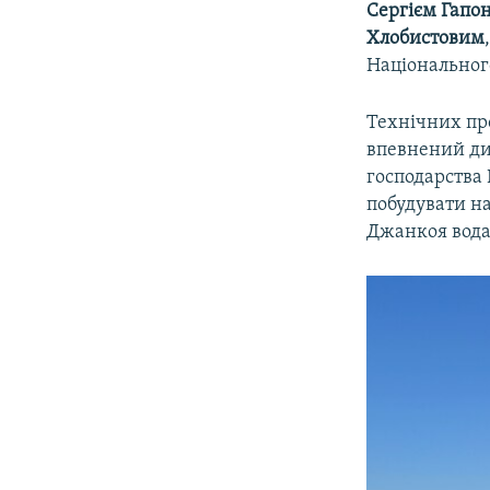
Сергієм Гапо
Хлобистовим
Національног
Технічних пр
впевнений дир
господарства
побудувати на
Джанкоя вода