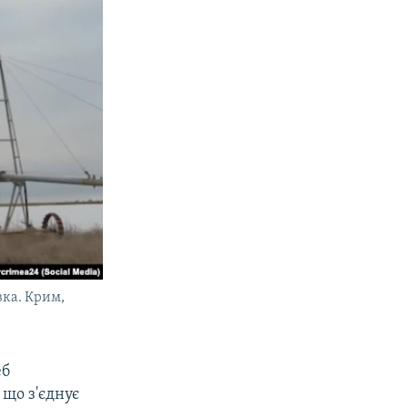
вка. Крим,
еб
 що з'єднує