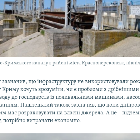
-Кримського каналу в районі міста Красноперекопськ, півн
зазначив, що інфраструктуру не використовували рока
 Криму хочуть зрозуміти, чи є проблеми з дрібнішими
 воду до господарств із поливальними машинами, насо
анням. Паштецький також зазначив, що поки дніпров
им має розраховувати на власні джерела. А це – підземні
, потрібно витрачати економно.