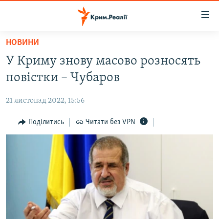
Доступність
посилання
Перейти
НОВИНИ
до
НОВИНИ
У Криму знову масово розносять
основного
ВОДА.КРИМ
матеріалу
повістки – Чубаров
ВІДЕО ТА ФОТО
Перейти
до
21 листопад 2022, 15:56
ПОЛІТИКА
основної
БЛОГИ
Поділитись
Читати без VPN
навігації
Перейти
ПОГЛЯД
до
ІНТЕРВ'Ю
пошуку
ВСЕ ЗА ДЕНЬ
СПЕЦПРОЕКТИ
ЯК ОБІЙТИ БЛОКУВАННЯ
ДЕПОРТАЦІЯ