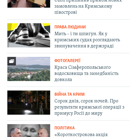
Ozon припинив прийом нових
замовлень на Кримському
півострові
ПРАВА ЛЮДИНИ
Мить – і ти шпигун. Як у
кримських судах розглядають
звинувачення в держзраді
ФОТОГАЛЕРЕЇ
Краса Сімферопольського
водосховища та занедбаність
довкола
ВІЙНА ТА КРИМ
Сорок днів, сорок ночей. Про
результати кримської операції з
примусу Росії до миру
ПОЛІТИКА
«Короткострокова акція