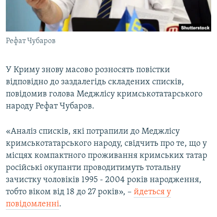
ВІДЕОУРОКИ «ELIFBE»
Русский
СВІДЧЕННЯ ОКУПАЦІЇ
Qırımtatar
Рефат Чубаров
УКРАЇНСЬКА ПРОБЛЕМА КРИМУ
ДОЛУЧАЙСЯ!
ІНФОГРАФІКА
У Криму знову масово розносять повістки
відповідно до заздалегідь складених списків,
повідомив голова Меджлісу кримськотатарського
Усі сайти RFE/RL
народу Рефат Чубаров.
«Аналіз списків, які потрапили до Меджлісу
кримськотатарського народу, свідчить про те, що у
місцях компактного проживання кримських татар
російські окупанти проводитимуть тотальну
зачистку чоловіків 1995 - 2004 років народження,
тобто віком від 18 до 27 років», –
йдеться у
повідомленні
.