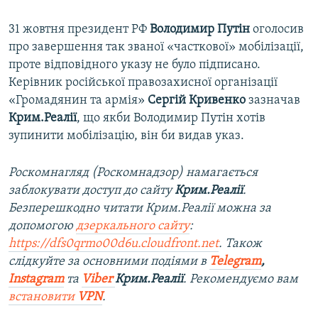
31 жовтня президент РФ
Володимир Путін
оголосив
про завершення так званої «часткової» мобілізації,
проте відповідного указу не було підписано.
Керівник російської правозахисної організації
«Громадянин та армія»
Сергій Кривенко
зазначав
Крим.Реалії
, що якби Володимир Путін хотів
зупинити мобілізацію, він би видав указ.
Роскомнагляд (Роскомнадзор) намагається
заблокувати доступ до сайту
Крим.Реалії
.
Безперешкодно читати Крим.Реалії можна за
допомогою
дзеркального сайту
:
https://dfs0qrmo00d6u.cloudfront.net
. Також
слідкуйте за основними подіями в
Telegram
,
Instagram
та
Viber
Крим.Реалії
. Рекомендуємо вам
встановити
VPN
.