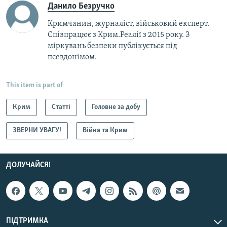
Данило Безручко
Кримчанин, журналіст, військовий експерт.
Співпрацює з Крим.Реалії з 2015 року. З
міркувань безпеки публікується під
псевдонімом.
This item is part of
Крим
Статті
Головне за добу
ЗВЕРНИ УВАГУ!
Війна та Крим
ДОЛУЧАЙСЯ!
ПІДТРИМКА