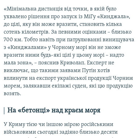
«Мінімальна дистанція від точки, в якій було
ухвалено рішення про запуск із МіГу «Кинджала»,
до цілі, яку він може вразити, становить кілька
сотень кілометрів. За певними оцінками – близько
700 км. Тобто навіть при патрулюванні винищувача
з «Кинджалами» у Чорному морі він не зможе
вразити ними будь-які цілі у цьому морі – надто
мала зона», – пояснив Криволап. Експерт не
виключає, що такими заявами Путін хотів
вплинути на експорт української продукції Чорним
морем, залякавши екіпажі суден, які цю продукцію
возять.
На «бетонці» над краєм моря
У Криму тією чи іншою мірою російськими
військовими сьогодні задіяно близько десяти