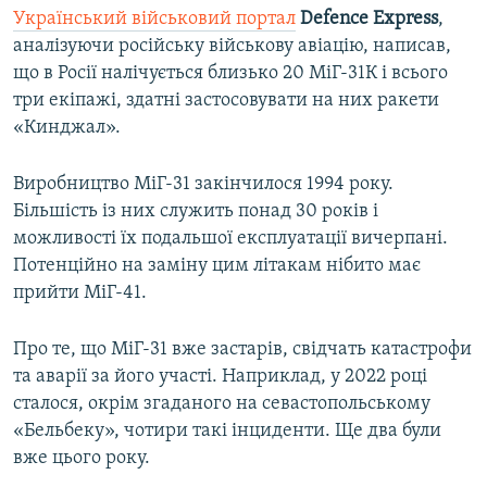
Український військовий портал
Defence Eхpress
,
аналізуючи російську військову авіацію, написав,
що в Росії налічується близько 20 МіГ-31К і всього
три екіпажі, здатні застосовувати на них ракети
«Кинджал».
Виробництво МіГ-31 закінчилося 1994 року.
Більшість із них служить понад 30 років і
можливості їх подальшої експлуатації вичерпані.
Потенційно на заміну цим літакам нібито має
прийти МіГ-41.
Про те, що МіГ-31 вже застарів, свідчать катастрофи
та аварії за його участі. Наприклад, у 2022 році
сталося, окрім згаданого на севастопольському
«Бельбеку», чотири такі інциденти. Ще два були
вже цього року.