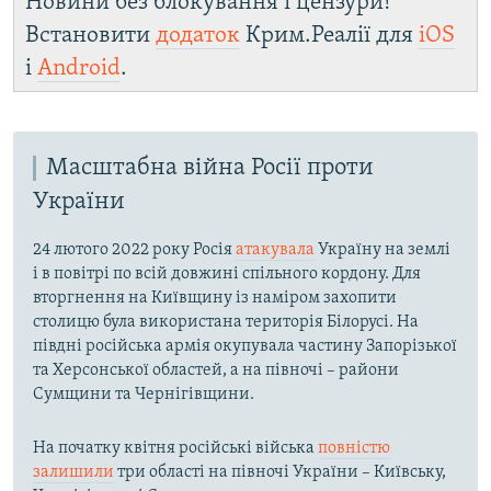
Новини без блокування і цензури!
Встановити
додаток
Крим.Реалії для
iOS
і
Android
.
Масштабна війна Росії проти
України
24 лютого 2022 року Росія
атакувала
Україну на землі
і в повітрі по всій довжині спільного кордону. Для
вторгнення на Київщину із наміром захопити
столицю була використана територія Білорусі. На
півдні російська армія окупувала частину Запорізької
та Херсонської областей, а на півночі – райони
Сумщини та Чернігівщини.
На початку квітня російські війська
повністю
залишили
три області на півночі України – Київську,