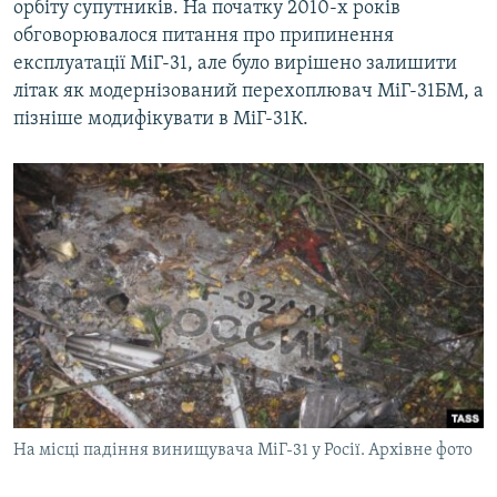
орбіту супутників. На початку 2010-х років
обговорювалося питання про припинення
експлуатації МіГ-31, але було вирішено залишити
літак як модернізований перехоплювач МіГ-31БМ, а
пізніше модифікувати в МіГ-31К.
На місці падіння винищувача МіГ-31 у Росії. Архівне фото