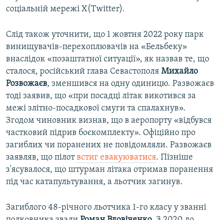
соціальній мережі Х(Twitter).
Слід також уточнити, що 1 жовтня 2022 року парк
винищувачів-перехоплювачів на «Бельбеку»
внаслідок «позаштатної ситуації», як назвав те, що
сталося, російський глава Севастополя
Михайло
Розвожаєв
, зменшився на одну одиницю. Развожаєв
тоді заявив, що «при посадці літак викотився за
межі злітно-посадкової смуги та спалахнув».
Згодом чиновник визнав, що в аеропорту «відбувся
частковий підрив боєкомплекту». Офіційно про
загиблих чи поранених не повідомляли. Развожаєв
заявляв, що пілот
встиг евакуюватися
. Пізніше
з'ясувалося, що штурман літака отримав поранення
під час катапультування, а льотчик загинув.
Загиблого 48-річного льотчика 1-го класу у званні
полковника звали
Роман Вдовіченко
. З 2020 до