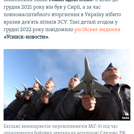
грудня 2021 року він був у Сирії, а за час
повномасштабного вторгнення в Україну нібито
вразив дев'ять літаків ЗСУ. Такі деталі згодом у
грудні 2022 року повідомило
російське видання
«Усинск-новости»
.
Екіпажі винищувачів-перехоплювачів МіГ-31 під час
опрацювання бойових завдань на аеродромі Єлизово. РФ,