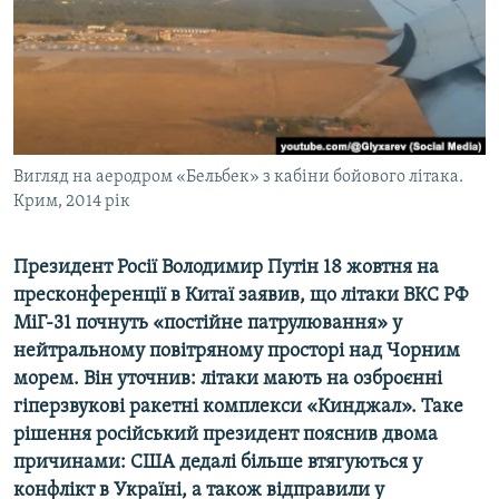
ВІДЕОУРОКИ «ELIFBE»
Русский
СВІДЧЕННЯ ОКУПАЦІЇ
Qırımtatar
УКРАЇНСЬКА ПРОБЛЕМА КРИМУ
ДОЛУЧАЙСЯ!
ІНФОГРАФІКА
Вигляд на аеродром «Бельбек» з кабіни бойового літака.
Крим, 2014 рік
Усі сайти RFE/RL
Президент Росії Володимир Путін 18 жовтня на
пресконференції в Китаї заявив, що літаки ВКС РФ
МіГ-31 почнуть «постійне патрулювання» у
нейтральному повітряному просторі над Чорним
морем. Він уточнив: літаки мають на озброєнні
гіперзвукові ракетні комплекси «Кинджал». Таке
рішення російський президент пояснив двома
причинами: США дедалі більше втягуються у
конфлікт в Україні, а також відправили у