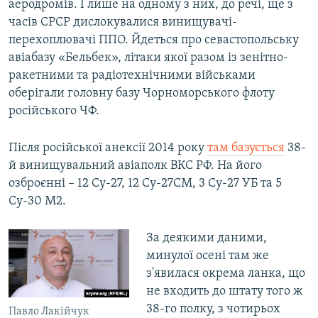
аеродромів. І лише на одному з них, до речі, ще з
часів СРСР дислокувалися винищувачі-
перехоплювачі ППО. Йдеться про севастопольську
авіабазу «Бельбек», літаки якої разом із зенітно-
ракетними та радіотехнічними військами
оберігали головну базу Чорноморського флоту
російського ЧФ.
Після російської анексії 2014 року
там базується
38-
й винищувальний авіаполк ВКС РФ. На його
озброєнні – 12 Су-27, 12 Су-27СМ, 3 Су-27 УБ та 5
Су-30 М2.
За деякими даними,
минулої осені там же
з'явилася окрема ланка, що
не входить до штату того ж
38-го полку, з чотирьох
Павло Лакійчук