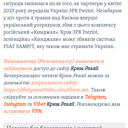
ситуація змінилася після того, як партнери у квітні
2023 року передали Україні ЗРК Patriot. Незабаром
у ніч проти 4 травня над Києвом вперше
український розрахунок збив з цього комплексу
російський «Кинджал». Крім ЗРК Patriot,
потенційно «Кинджали» може збивати система
FSAF SAMP/T, яку також має отримати Україна.
Роскомнагляд (Роскомнадзор) намагається
заблокувати
доступ до сайту
Крим.Реалії
.
Безперешкодно читати Крим.Реалії можна за
допомогою
дзеркального сайту
:
https://dfs0qrmo00d6u.cloudfront.net
. Також
слідкуйте за основними подіями в
Telegram
,
Instagram
та
Viber
Крим.Реалії
. Рекомендуємо вам
встановити
VPN
.