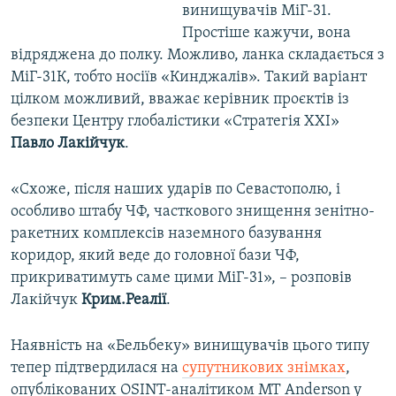
винищувачів МіГ-31.
Простіше кажучи, вона
відряджена до полку. Можливо, ланка складається з
МіГ-31К, тобто носіїв «Кинджалів». Такий варіант
цілком можливий, вважає керівник проєктів із
безпеки Центру глобалістики «Стратегія ХХІ»
Павло Лакійчук
.
«Схоже, після наших ударів по Севастополю, і
особливо штабу ЧФ, часткового знищення зенітно-
ракетних комплексів наземного базування
коридор, який веде до головної бази ЧФ,
прикриватимуть саме цими МіГ-31», – розповів
Лакійчук
Крим.Реалії
.
Наявність на «Бельбеку» винищувачів цього типу
тепер підтвердилася на
супутникових знімках
,
опублікованих OSINT-аналітиком MT Anderson у