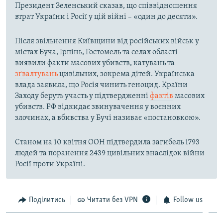
Президент Зеленський сказав, що співвідношення
втрат України і Росії у цій війні – «один до десяти».
Після звільнення Київщини від російських військ у
містах Буча, Ірпінь, Гостомель та селах області
виявили факти масових убивств, катувань та
зґвалтувань
цивільних, зокрема дітей. Українська
влада заявила, що Росія чинить геноцид. Країни
Заходу беруть участь у підтвердженні
фактів
масових
убивств. РФ відкидає звинувачення у воєнних
злочинах, а вбивства у Бучі називає «постановкою».
Станом на 10 квітня ООН підтвердила загибель 1793
людей та поранення 2439 цивільних внаслідок війни
Росії проти Україні.
Поділитись
Читати без VPN
Follow us