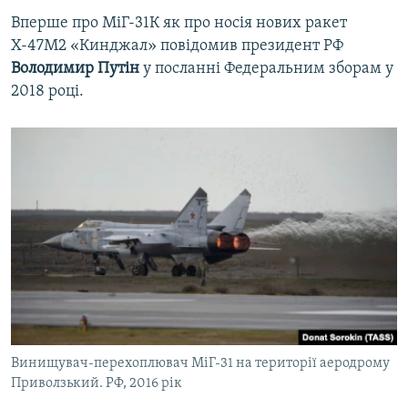
Вперше про МіГ-31К як про носія нових ракет
Х-47М2 «Кинджал» повідомив президент РФ
Володимир Путін
у посланні Федеральним зборам у
2018 році.
Винищувач-перехоплювач МіГ-31 на території аеродрому
Приволзький. РФ, 2016 рік