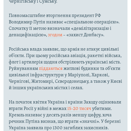
Чернігівську і Сумську.
Повномасштабне вторгнення президент РФ
Володимир Путін називає «спеціальною операцією».
Спочатку її метою визначали «демілітаризацію і
денацифікацією»,
згодом
– «захист Донбасу».
Російська влада заявляє, що армія не атакує цивільні
об’єкти. При цьому російська авіація, ракетні війська,
флот і артилерія щодня обстрілюють українські міста.
Руйнуванням
піддаються
житлові будинки та об’єкти
цивільної інфраструктури у Маріуполі, Харкові,
Чернігові, Житомирі, Сєвєродонецьку, а також у Києві
й інших українських містах і селах.
На початок квітня Україна і країни Заходу оцінювали
втрати Росії у війні в межах
15-20 тисяч
убитими.
Кремль називає у десять разів меншу цифру, хоча
речник Путіна визнав, що втрати «значні». У березні
Україна заявила про 1300 загиблих захисників.