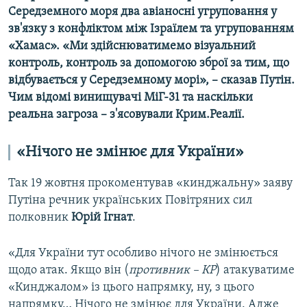
Середземного моря два авіаносні угруповання у
зв'язку з конфліктом між Ізраїлем та угрупованням
«Хамас». «Ми здійснюватимемо візуальний
контроль, контроль за допомогою зброї за тим, що
відбувається у Середземному морі», – сказав Путін.
Чим відомі винищувачі МіГ-31 та наскільки
реальна загроза – з'ясовували Крим.Реалії.
«Нічого не змінює для України»
Так 19 жовтня прокоментував «кинджальну» заяву
Путіна речник українських Повітряних сил
полковник
Юрій Ігнат
.
«Для України тут особливо нічого не змінюється
щодо атак. Якщо він (
противник – КР
) атакуватиме
«Кинджалом» із цього напрямку, ну, з цього
напрямку… Нічого не змінює для України. Адже