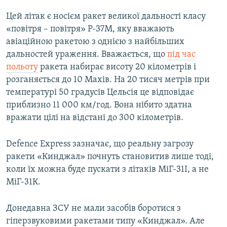
Цей літак є носієм ракет великої дальності класу
«повітря – повітря» Р-37М, яку вважають
авіаційною ракетою з однією з найбільших
дальностей ураження. Вважається, що
під час
польоту
ракета набирає висоту 20 кілометрів і
розганяється до 10 Махів. На 20 тисяч метрів при
температурі 50 градусів Цельсія це відповідає
приблизно 11 000 км/год. Вона нібито здатна
вражати цілі на відстані до 300 кілометрів.
Defence Express зазначає, що реальну загрозу
ракети «Кинджал» почнуть становитив лише тоді,
коли їх можна буде пускати з літаків МіГ-31І, а не
МіГ-31К.
Донедавна ЗСУ не мали засобів боротися з
гіперзвуковими ракетами типу «Кинджал». Але