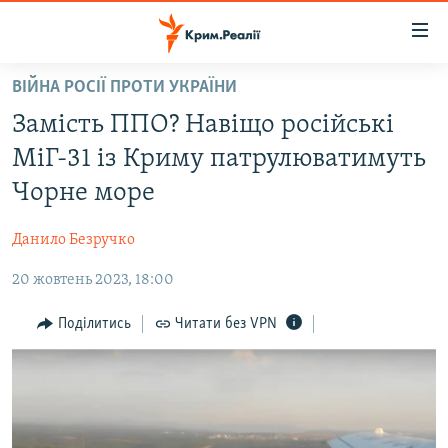
Доступність
посилання
Перейти
ВІЙНА РОСІЇ ПРОТИ УКРАЇНИ
до
НОВИНИ
Замість ППО? Навіщо російські
основного
ВОДА.КРИМ
матеріалу
МіГ-31 із Криму патрулюватимуть
ВІДЕО ТА ФОТО
Перейти
Чорне море
до
ПОЛІТИКА
основної
Данило Безручко
БЛОГИ
навігації
Перейти
20 жовтень 2023, 18:00
ПОГЛЯД
до
ІНТЕРВ'Ю
Поділитись
Читати без VPN
пошуку
ВСЕ ЗА ДЕНЬ
СПЕЦПРОЕКТИ
ЯК ОБІЙТИ БЛОКУВАННЯ
ДЕПОРТАЦІЯ