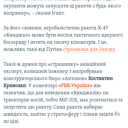
окупанти можуть запускати ці ракети з будь-якого
напрямку», – сказав Ігнат.
За його словами, аеробалістична ракета Х-47
«Кинджал» може бути носієм тактичного ядерного
боєзаряду і летить на тисячу кілометрів. І це,
можливо, така від Путіна
страшилка для Заходу
.
Такої ж думки про «страшилку» авіаційний
експерт, колишній інженер з випробувань
конструкторського бюро «Антонов»
Костянтин
Криволап
. У коментарі
«РБК-Україна»
він
зазначив, що для виведення «Кинджалів» на
траєкторію носій, тобто МіГ-31К, має розігнатися та
запустити цю ракету. Сама ракета набирає
швидкість, залітає у стратосферу і тільки звідти б'є
по цілі.