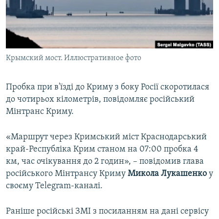
ВІДЕОУРОКИ «ELIFBE»
Русский
СВІДЧЕННЯ ОКУПАЦІЇ
Qırımtatar
УКРАЇНСЬКА ПРОБЛЕМА КРИМУ
Крымский мост. Иллюстративное фото
ДОЛУЧАЙСЯ!
ІНФОГРАФІКА
Пробка при в'їзді до Криму з боку Росії скоротилася
до чотирьох кілометрів, повідомляє російський
Усі сайти RFE/RL
Мінтранс Криму.
«Маршрут через Кримський міст Краснодарський
край-Республіка Крим станом на 07:00 пробка 4
км, час очікування до 2 годин», – повідомив глава
російського Мінтрансу Криму
Микола Лукашенко
у
своєму Telegram-каналі.
Раніше російські ЗМІ з посиланням на дані сервісу