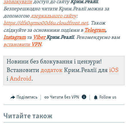
заблокувати
доступ до сайту
Крим.Реалії
.
Безперешкодно читати Крим.Реалії можна за
допомогою
дзеркального сайту
:
https://dfs0qrmo00d6u.cloudfront.net
. Також
слідкуйте за основними подіями в
Telegram
,
Instagram
та
Viber
Крим.Реалії
. Рекомендуємо вам
встановити
VPN
.
Новини без блокування і цензури!
Встановити
додаток
Крим.Реалії для
iOS
і
Android
.
Поділитись
Читати без VPN
Follow us
Читайте також