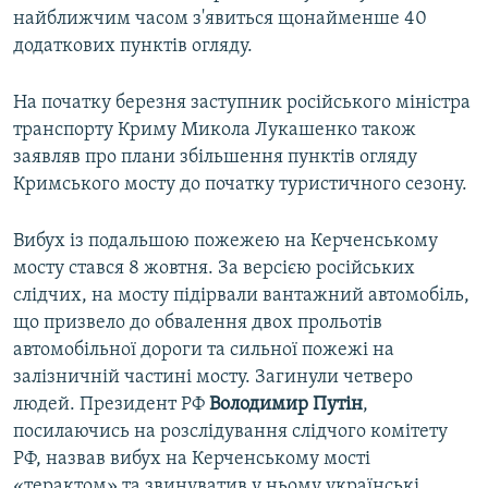
найближчим часом з'явиться щонайменше 40
додаткових пунктів огляду.
На початку березня заступник російського міністра
транспорту Криму Микола Лукашенко також
заявляв про плани збільшення пунктів огляду
Кримського мосту до початку туристичного сезону.
Вибух із подальшою пожежею на Керченському
мосту стався 8 жовтня. За версією російських
слідчих, на мосту підірвали вантажний автомобіль,
що призвело до обвалення двох прольотів
автомобільної дороги та сильної пожежі на
залізничній частині мосту. Загинули четверо
людей. Президент РФ
Володимир Путін
,
посилаючись на розслідування слідчого комітету
РФ, назвав вибух на Керченському мості
«терактом» та звинуватив у ньому українські