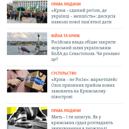
ПРАВА ЛЮДИНИ
«Крим – єдиний регіон, де
українці – меншість»: дискусія
навколо нової пам'ятної дати
ВІЙНА ТА КРИМ
Російська влада обіцяє закрити
морський шлях українським
БпЛА до Севастополя. Чи реально
це?
СУСПІЛЬСТВО
«Крим – не Росія»: маркетплейс
Ozon припинив прийом нових
замовлень на Кримському
півострові
ПРАВА ЛЮДИНИ
Мить – і ти шпигун. Як у
кримських судах розглядають
звинувачення в держзраді