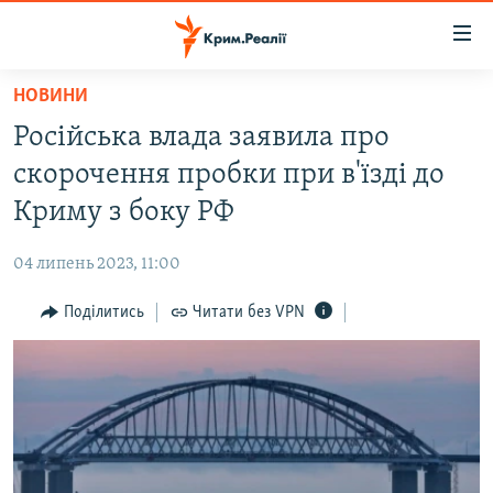
Доступність
посилання
Перейти
НОВИНИ
до
НОВИНИ
Російська влада заявила про
основного
ВОДА.КРИМ
матеріалу
скорочення пробки при в'їзді до
ВІДЕО ТА ФОТО
Перейти
Криму з боку РФ
до
ПОЛІТИКА
основної
04 липень 2023, 11:00
БЛОГИ
навігації
Перейти
Поділитись
Читати без VPN
ПОГЛЯД
до
ІНТЕРВ'Ю
пошуку
ВСЕ ЗА ДЕНЬ
СПЕЦПРОЕКТИ
ЯК ОБІЙТИ БЛОКУВАННЯ
ДЕПОРТАЦІЯ