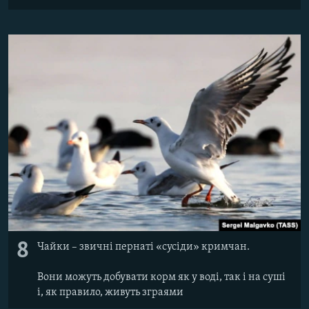
8
Чайки – звичні пернаті «сусіди» кримчан.
Вони можуть добувати корм як у воді, так і на суші
і, як правило, живуть зграями