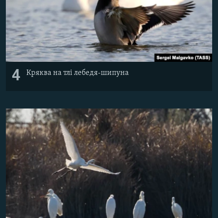
4
Кряква на тлі лебедя-шипуна