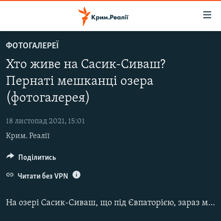
Доступність
посилання
Перейти
ФОТОГАЛЕРЕЇ
до
НОВИНИ
Хто живе на Сасик-Сиваш?
основного
ВОДА.КРИМ
матеріалу
Пернаті мешканці озера
ВІДЕО ТА ФОТО
Перейти
(фотогалерея)
до
ПОЛІТИКА
основної
18 листопад 2021, 15:01
БЛОГИ
навігації
Крим. Реалії
Перейти
ПОГЛЯД
до
Поділитись
ІНТЕРВ'Ю
пошуку
ВСЕ ЗА ДЕНЬ
Читати без VPN
СПЕЦПРОЕКТИ
На озері Сасик-Сиваш, що під Євпаторією, зараз можна побачити зграї різних птахів – диких качок, чапель і білих лебедів.
ЯК ОБІЙТИ БЛОКУВАННЯ
ДЕПОРТАЦІЯ