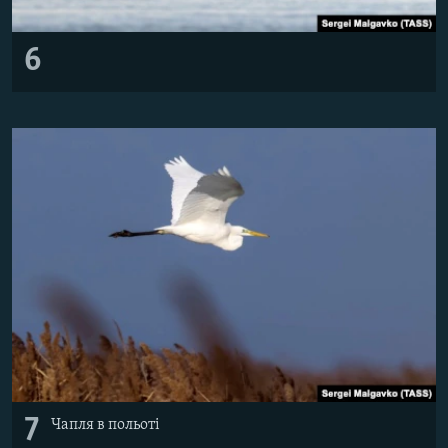
6
7
Чапля в польоті