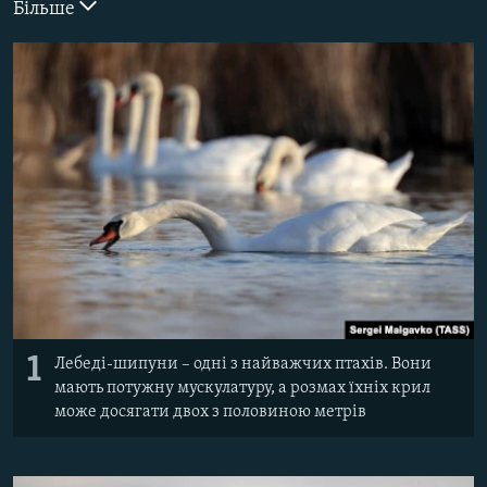
Більше
ВІДЕОУРОКИ «ELIFBE»
Русский
СВІДЧЕННЯ ОКУПАЦІЇ
Qırımtatar
УКРАЇНСЬКА ПРОБЛЕМА КРИМУ
ДОЛУЧАЙСЯ!
ІНФОГРАФІКА
Усі сайти RFE/RL
1
Лебеді-шипуни – одні з найважчих птахів. Вони
мають потужну мускулатуру, а розмах їхніх крил
може досягати двох з половиною метрів