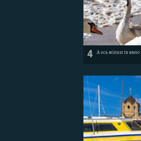
4
А ось жінки їх явно