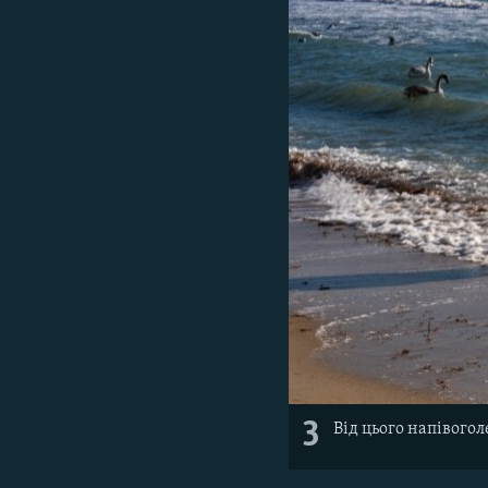
3
Від цього напівого