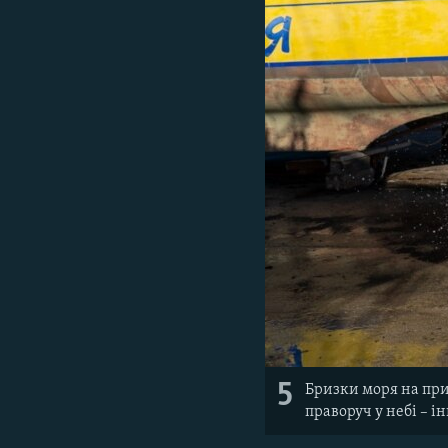
5
Бризки моря на прич
праворуч у небі – і