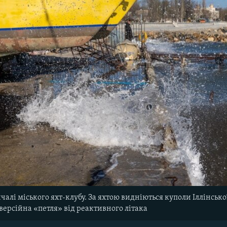
алі міського яхт-клубу. За яхтою видніються куполи Іллінсько
нверсійна «петля» від реактивного літака