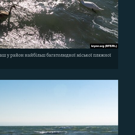
аш у район найбільш багатолюдної міської пляжної