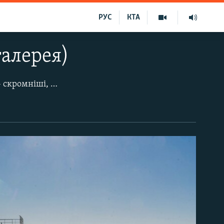
РУС
КТА
галерея)
Новорічні та різдвяні заходи в курортній Євпаторії, як, втім, у всьому Криму – скромніші, ніж у попередні роки. За заявою місцевих чиновників, «спеціальна військова операція» (