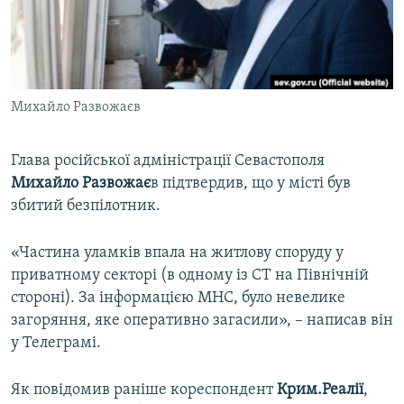
ВІДЕОУРОКИ «ELIFBE»
Русский
СВІДЧЕННЯ ОКУПАЦІЇ
Qırımtatar
УКРАЇНСЬКА ПРОБЛЕМА КРИМУ
Михайло Развожаєв
ДОЛУЧАЙСЯ!
ІНФОГРАФІКА
Глава російської адміністрації Севастополя
Михайло Развожає
в підтвердив, що у місті був
Усі сайти RFE/RL
збитий безпілотник.
«Частина уламків впала на житлову споруду у
приватному секторі (в одному із СТ на Північній
стороні). За інформацією МНС, було невелике
загоряння, яке оперативно загасили», – написав він
у Телеграмі.
Як повідомив раніше кореспондент
Крим.Реалії
,