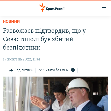
Доступність
посилання
Перейти
НОВИНИ
до
НОВИНИ
Развожаєв підтвердив, що у
основного
ВОДА.КРИМ
матеріалу
Севастополі був збитий
ВІДЕО ТА ФОТО
Перейти
безпілотник
до
ПОЛІТИКА
основної
19 жовтень 2022, 11:41
БЛОГИ
навігації
Перейти
Поділитись
Читати без VPN
ПОГЛЯД
до
ІНТЕРВ'Ю
пошуку
ВСЕ ЗА ДЕНЬ
СПЕЦПРОЕКТИ
ЯК ОБІЙТИ БЛОКУВАННЯ
ДЕПОРТАЦІЯ