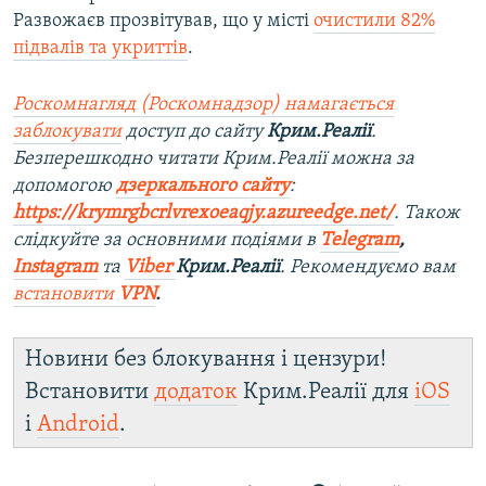
Развожаєв прозвітував, що у місті
очистили 82%
підвалів та укриттів
.
Роскомнагляд (Роскомнадзор) намагається
заблокувати
доступ до сайту
Крим.Реалії
.
Безперешкодно читати Крим.Реалії можна за
допомогою
дзеркального сайту
:
https://krymrgbcrlvrexoeaqjy.azureedge.net/
. Також
слідкуйте за основними подіями в
Telegram
,
Instagram
та
Viber
Крим.Реалії
. Рекомендуємо вам
встановити
VPN
.
Новини без блокування і цензури!
Встановити
додаток
Крим.Реалії для
iOS
і
Android
.