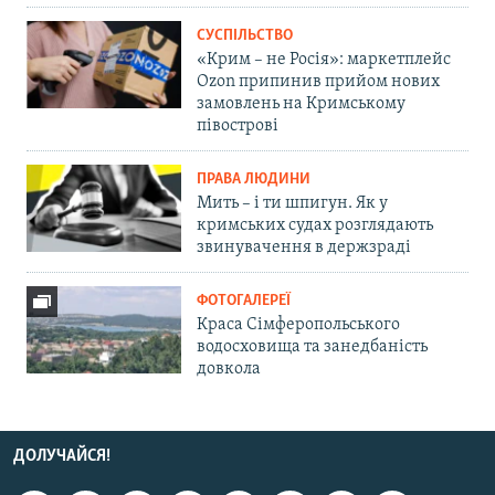
СУСПІЛЬСТВО
«Крим – не Росія»: маркетплейс
Ozon припинив прийом нових
замовлень на Кримському
півострові
ПРАВА ЛЮДИНИ
Мить – і ти шпигун. Як у
кримських судах розглядають
звинувачення в держзраді
ФОТОГАЛЕРЕЇ
Краса Сімферопольського
водосховища та занедбаність
довкола
ДОЛУЧАЙСЯ!