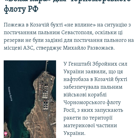
флоту РФ
Пожежа в Козачій бухті «не вплине» на ситуацію з
постачанням пальним Севастополя, оскільки ці
резерви не були задіяні для постачання пального на
місцеві АЗС, стверджує Михайло Развожаєв.
У Генштабі Збройних сил
України заявили, що ця
нафтобаза в Козачій бухті
забезпечувала пальним
військові кораблі
Чорноморського флоту
Росії, з яких запускають
ракети по території
материкової частини
України.