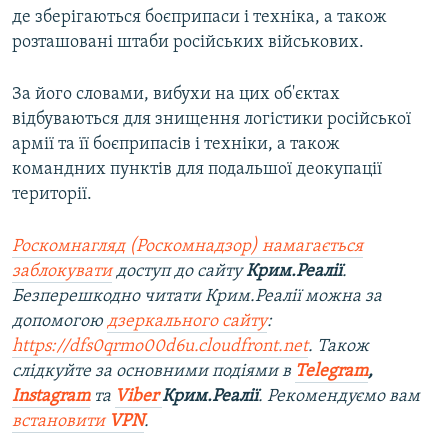
де зберігаються боєприпаси і техніка, а також
розташовані штаби російських військових.
За його словами, вибухи на цих об'єктах
відбуваються для знищення логістики російської
армії та її боєприпасів і техніки, а також
командних пунктів для подальшої деокупації
території.
Роскомнагляд (Роскомнадзор) намагається
заблокувати
доступ до сайту
Крим.Реалії
.
Безперешкодно читати Крим.Реалії можна за
допомогою
дзеркального сайту
:
https://dfs0qrmo00d6u.cloudfront.net
. Також
слідкуйте за основними подіями в
Telegram
,
Instagram
та
Viber
Крим.Реалії
. Рекомендуємо вам
встановити
VPN
.