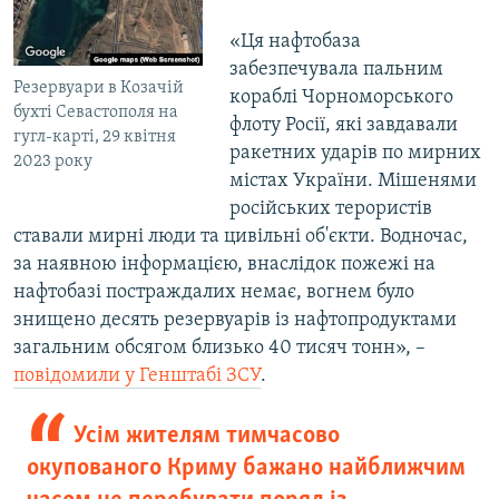
«Ця нафтобаза
забезпечувала пальним
Резервуари в Козачій
кораблі Чорноморського
бухті Севастополя на
флоту Росії, які завдавали
гугл-карті, 29 квітня
ракетних ударів по мирних
2023 року
містах України. Мішенями
російських терористів
ставали мирні люди та цивільні об'єкти. Водночас,
за наявною інформацією, внаслідок пожежі на
нафтобазі постраждалих немає, вогнем було
знищено десять резервуарів із нафтопродуктами
загальним обсягом близько 40 тисяч тонн», –
повідомили у Генштабі ЗСУ
.
Усім жителям тимчасово
окупованого Криму бажано найближчим