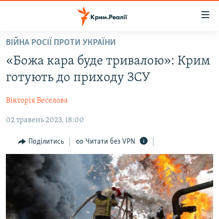
Доступність
посилання
Перейти
ВІЙНА РОСІЇ ПРОТИ УКРАЇНИ
до
НОВИНИ
«Божа кара буде тривалою»: Крим
основного
ВОДА.КРИМ
матеріалу
готують до приходу ЗСУ
ВІДЕО ТА ФОТО
Перейти
до
Вікторія Веселова
ПОЛІТИКА
основної
02 травень 2023, 18:00
БЛОГИ
навігації
Перейти
ПОГЛЯД
Поділитись
Читати без VPN
до
ІНТЕРВ'Ю
пошуку
ВСЕ ЗА ДЕНЬ
СПЕЦПРОЕКТИ
ЯК ОБІЙТИ БЛОКУВАННЯ
ДЕПОРТАЦІЯ