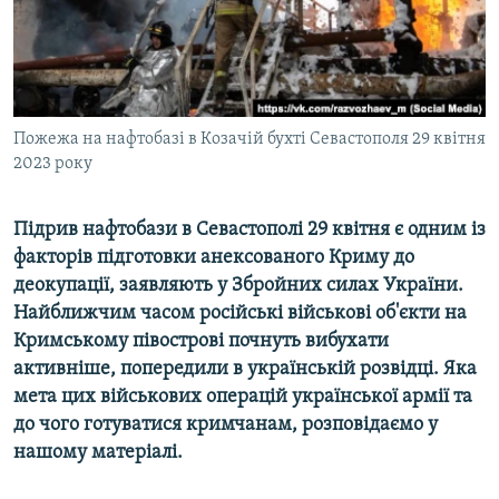
ВІДЕОУРОКИ «ELIFBE»
Русский
СВІДЧЕННЯ ОКУПАЦІЇ
Qırımtatar
УКРАЇНСЬКА ПРОБЛЕМА КРИМУ
ДОЛУЧАЙСЯ!
Пожежа на нафтобазі в Козачій бухті Севастополя 29 квітня
ІНФОГРАФІКА
2023 року
Підрив нафтобази в Севастополі 29 квітня є одним із
Усі сайти RFE/RL
факторів підготовки анексованого Криму до
деокупації, заявляють у Збройних силах України.
Найближчим часом російські військові об'єкти на
Кримському півострові почнуть вибухати
активніше, попередили в українській розвідці. Яка
мета цих військових операцій української армії та
до чого готуватися кримчанам, розповідаємо у
нашому матеріалі.