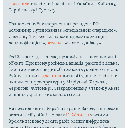
залишили
три області на півночі України – Київську,
Чернігівську і Сумську.
Повномасштабне вторгнення президент РФ
Володимир Путін називає «спеціальною операцією».
Спочатку її метою визначали «демілітаризацію і
денацифікацією»,
згодом
– «захист Донбасу».
Російська влада заявляє, що армія не атакує цивільні
об’єкти. При цьому російська авіація, ракетні війська,
флот і артилерія щодня обстрілюють українські міста.
Руйнуванням
піддаються
житлові будинки та об’єкти
цивільної інфраструктури у Маріуполі, Харкові,
Чернігові, Житомирі, Сєвєродонецьку, а також у Києві
й інших українських містах і селах.
На початок квітня Україна і країни Заходу оцінювали
втрати Росії у війні в межах
15-20 тисяч
убитими.
Кремль називає у десять разів меншу цифру, хоча
речник Путіна визнав, що втрати «значні». У березні