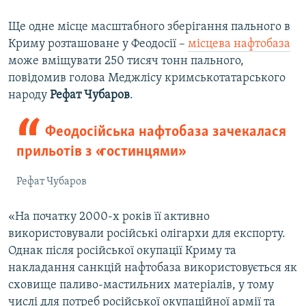
Ще одне місце масштабного зберігання пального в
Криму розташоване у Феодосії –
місцева нафтобаза
може вміщувати 250 тисяч тонн пального,
повідомив голова Меджлісу кримськотатарського
народу
Рефат Чубаров
.
Феодосійська нафтобаза зачекалася
прильотів з «гостинцями»
Рефат Чубаров
«На початку 2000-х років її активно
використовували російські олігархи для експорту.
Однак після російської окупації Криму та
накладання санкцій нафтобаза використовується як
сховище паливо-мастильних матеріалів, у тому
числі для потреб російської окупаційної армії та