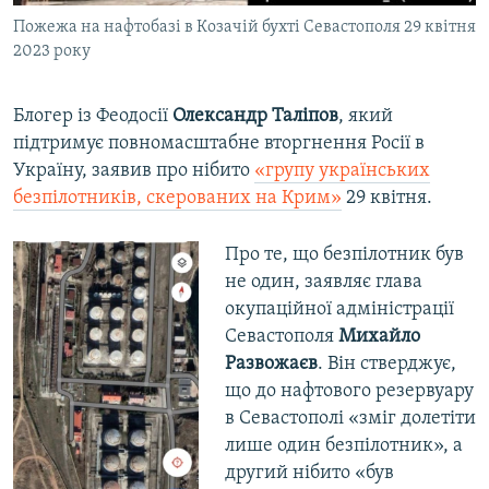
Пожежа на нафтобазі в Козачій бухті Севастополя 29 квітня
2023 року
Блогер із Феодосії
Олександр Таліпов
, який
підтримує повномасштабне вторгнення Росії в
Україну, заявив про нібито
«групу українських
безпілотників, скерованих на Крим»
29 квітня.
Про те, що безпілотник був
не один, заявляє глава
окупаційної адміністрації
Севастополя
Михайло
Развожаєв
. Він стверджує,
що до нафтового резервуару
в Севастополі «зміг долетіти
лише один безпілотник», а
другий нібито «був