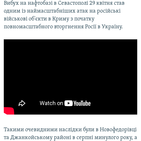
Вибух на нафтобазі в Севастополі 29 квітня став
одним із наймасштабніших атак на російські
військові об'єкти в Криму з початку
повномасштабного вторгнення Росії в Україну.
Такими очевидними наслідки були в Новофедорівці
та Джанкойському районі в серпні минулого року, а