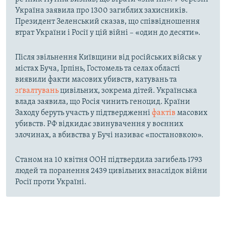
Україна заявила про 1300 загиблих захисників.
Президент Зеленський сказав, що співвідношення
втрат України і Росії у цій війні – «один до десяти».
Після звільнення Київщини від російських військ у
містах Буча, Ірпінь, Гостомель та селах області
виявили факти масових убивств, катувань та
зґвалтувань
цивільних, зокрема дітей. Українська
влада заявила, що Росія чинить геноцид. Країни
Заходу беруть участь у підтвердженні
фактів
масових
убивств. РФ відкидає звинувачення у воєнних
злочинах, а вбивства у Бучі називає «постановкою».
Станом на 10 квітня ООН підтвердила загибель 1793
людей та поранення 2439 цивільних внаслідок війни
Росії проти Україні.