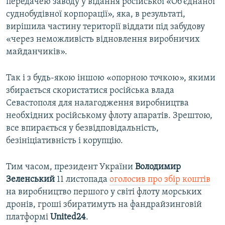
передачею заводу у відання російської «Об'єднаної
суднобудівної корпорації», яка, в результаті,
вирішила частину території віддати під забудову
«через неможливість відновлення виробничих
майданчиків».
Так і з будь-якою іншою «опорною точкою», якими
збирається скористатися російська влада
Севастополя для налагодження виробництва
необхідних російському флоту апаратів. Зрештою,
все впирається у безвідповідальність,
безініціативність і корупцію.
Тим часом, президент України
Володимир
Зеленський
11 листопада
оголосив про збір коштів
на виробництво першого у світі флоту морських
дронів, гроші збиратимуть на фандрайзинговій
платформі
United24
.