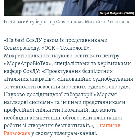
Російський губернатор Севастополя Михайло Розвожаєв
«На базі СевДУ разом із представниками
Севморзаводу, «ОСК – Технології»,
Міжрегіонального науково-освітнього центру
«МореАгроБіоТех», спеціалістами та керівниками
кафедр СевДУ: «Проєктування безпілотних
літальних апаратів», «Інноваційне суднобудування
та технології освоєння морських суден» і споруд»,
Науково-дослідницької лабораторії «Морські
наглядові системи» та іншими представниками
професійної спільноти і компаній, що мають
необхідні компетенції, обговорили план нашої
роботи зі створення безпілотників», –
написав
Развожаєв
у своєму телеграм-каналі.