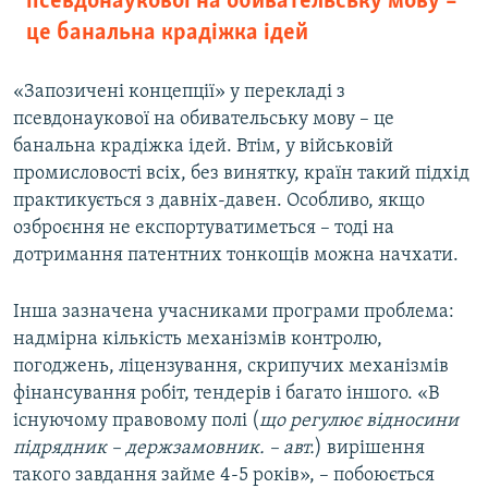
псевдонаукової на обивательську мову –
це банальна крадіжка ідей
«Запозичені концепції» у перекладі з
псевдонаукової на обивательську мову – це
банальна крадіжка ідей. Втім, у військовій
промисловості всіх, без винятку, країн такий підхід
практикується з давніх-давен. Особливо, якщо
озброєння не експортуватиметься – тоді на
дотримання патентних тонкощів можна начхати.
Інша зазначена учасниками програми проблема:
надмірна кількість механізмів контролю,
погоджень, ліцензування, скрипучих механізмів
фінансування робіт, тендерів і багато іншого. «В
існуючому правовому полі (
що регулює відносини
підрядник – держзамовник. – авт.
) вирішення
такого завдання займе 4-5 років», – побоюється