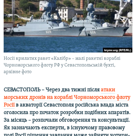
ВІДЕОУРОКИ «ELIFBE»
Русский
СВІДЧЕННЯ ОКУПАЦІЇ
Qırımtatar
УКРАЇНСЬКА ПРОБЛЕМА КРИМУ
ДОЛУЧАЙСЯ!
ІНФОГРАФІКА
Носії крилатих ракет «Калібр» – малі ракетні кораблі
Чорноморського флоту РФ у Севастопольській бухті,
Усі сайти RFE/RL
архівне фото
СЕВАСТОПОЛЬ – Через два тижні після
атаки
морських дронів на кораблі Чорноморського флоту
Росії
в акваторії Севастополя російська влада міста
оголосила про початок розробки подібних апаратів.
За місяць – розпочали обговорення та консультації.
Як зазначають експерти, в існуючому правовому
полі Росії рішення завдання може зайняти чотири-