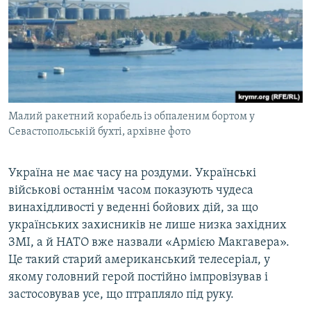
Малий ракетний корабель із обпаленим бортом у
Севастопольській бухті, архівне фото
Україна не має часу на роздуми. Українські
військові останнім часом показують чудеса
винахідливості у веденні бойових дій, за що
українських захисників не лише низка західних
ЗМІ, а й НАТО вже назвали «Армією Макгавера».
Це такий старий американський телесеріал, у
якому головний герой постійно імпровізував і
застосовував усе, що птрапляло під руку.