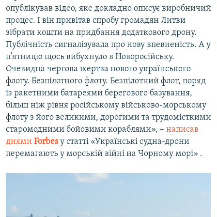
опублікував відео, яке докладно описує виробничий
процес. І він привітав спробу громадян Литви
зібрати кошти на придбання додаткового дрону.
Публічність сигналізувала про нову впевненість. А у
п'ятницю щось вибухнуло в Новоросійську.
Очевидна чергова жертва нового українського
флоту. Безпілотного флоту. Безпілотний флот, поряд
із ракетними батареями берегового базування,
більш ніж рівня російському військово-морському
флоту з його великими, дорогими та трудомісткими
старомодними бойовими кораблями», –
написав
днями
Forbes
у статті «Українські судна-дрони
перемагають у морській війні на Чорному морі» .