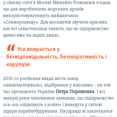
у своєму спічі в Москві Михайло Розвожаєв згадав,
що для виробництва морських дронів
використовуватимуть майданчики
«Севморзаводу». Для москвичів звучить красиво,
але всі севастопольці знають, що це підприємство
давно вже на ладан дихає.
Усе впирається у
безвідповідальність, безініціативність і
корупцію
2015-го російська влада міста завод
«націоналізувала», відібравши у власника – на той
час президента України
Петра Порошенка
. І всі
минулі роки чиновники заявляли, що підприємство
ось-ось «піднімуть з колін» і виведуть у світові
лідери кораблебудування. Насправді ж закінчилося