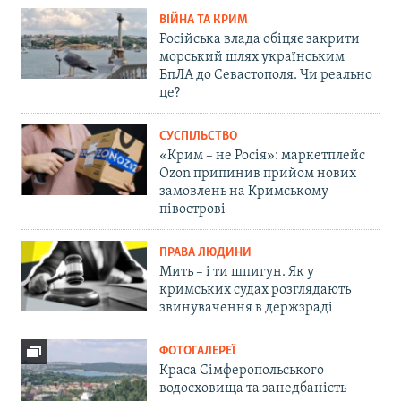
ВІЙНА ТА КРИМ
Російська влада обіцяє закрити
морський шлях українським
БпЛА до Севастополя. Чи реально
це?
СУСПІЛЬСТВО
«Крим – не Росія»: маркетплейс
Ozon припинив прийом нових
замовлень на Кримському
півострові
ПРАВА ЛЮДИНИ
Мить – і ти шпигун. Як у
кримських судах розглядають
звинувачення в держзраді
ФОТОГАЛЕРЕЇ
Краса Сімферопольського
водосховища та занедбаність