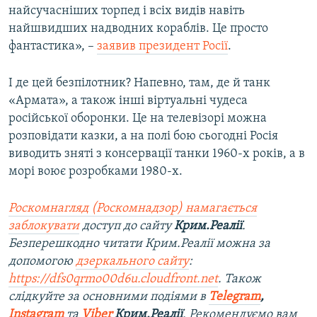
найсучасніших торпед і всіх видів навіть
найшвидших надводних кораблів. Це просто
фантастика», –
заявив президент Росії
.
І де цей безпілотник? Напевно, там, де й танк
«Армата», а також інші віртуальні чудеса
російської оборонки. Це на телевізорі можна
розповідати казки, а на полі бою сьогодні Росія
виводить зняті з консервації танки 1960-х років, а в
морі воює розробками 1980-х.
Роскомнагляд (Роскомнадзор) намагається
заблокувати
доступ до сайту
Крим.Реалії
.
Безперешкодно читати Крим.Реалії можна за
допомогою
дзеркального сайту
:
https://dfs0qrmo00d6u.cloudfront.net
. Також
слідкуйте за основними подіями в
Telegram
,
Instagram
та
Viber
Крим.Реалії
. Ре
комендуємо вам