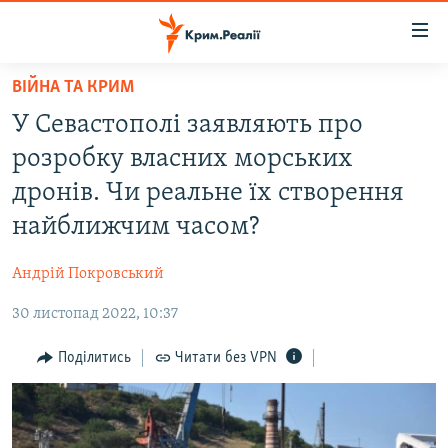
Доступність
посилання
Перейти
ВІЙНА ТА КРИМ
до
НОВИНИ
У Севастополі заявляють про
основного
ВОДА.КРИМ
матеріалу
розробку власних морських
ВІДЕО ТА ФОТО
Перейти
дронів. Чи реальне їх створення
до
ПОЛІТИКА
найближчим часом?
основної
БЛОГИ
навігації
Андрій Покровський
Перейти
ПОГЛЯД
до
30 листопад 2022, 10:37
ІНТЕРВ'Ю
пошуку
ВСЕ ЗА ДЕНЬ
Поділитись
Читати без VPN
СПЕЦПРОЕКТИ
ЯК ОБІЙТИ БЛОКУВАННЯ
ДЕПОРТАЦІЯ