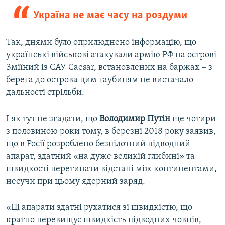
Україна не має часу на роздуми
Так, днями було оприлюднено інформацію, що
українські військові атакували армію РФ на острові
Зміїний із САУ Caesar, встановлених на баржах – з
берега до острова цим гаубицям не вистачало
дальності стрільби.
І як тут не згадати, що
Володимир Путін
ще чотири
з половиною роки тому, в березні 2018 року заявив,
що в Росії розроблено безпілотний підводний
апарат, здатний «на дуже великій глибині» та
швидкості перетинати відстані між континентами,
несучи при цьому ядерний заряд.
«Ці апарати здатні рухатися зі швидкістю, що
кратно перевищує швидкість підводних човнів,