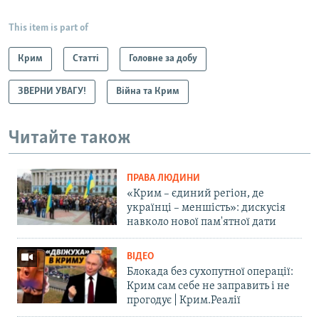
This item is part of
Крим
Статті
Головне за добу
ЗВЕРНИ УВАГУ!
Війна та Крим
Читайте також
ПРАВА ЛЮДИНИ
«Крим – єдиний регіон, де
українці – меншість»: дискусія
навколо нової пам'ятної дати
ВІДЕО
Блокада без сухопутної операції:
Крим сам себе не заправить і не
прогодує | Крим.Реалії