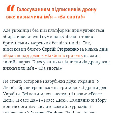
Голосуванням підписників дрону
вже визначили ім'я – «За єнота!»
Але українці і без цієї платформи примудряються
збирати величезні суми на купівлю готових
британських морських безпілотників. Так,
військовий блогер
Сергій Стерненко
за кілька днів
зібрав понад десять мільйонів гривень
на один
такий апарат. Голосуванням підписників дрону вже
визначили ім'я – «За єнота!»
Не стоять осторонь і зарубіжні друзі України. У
Литві зібрали гроші вже на три морські дрони для
України. Всі вони мають поетичні назви: «Peace
Дец», «Peace Да» і «Peace Дюк». Кампанію зі збору
коштів організував литовський журналіст і