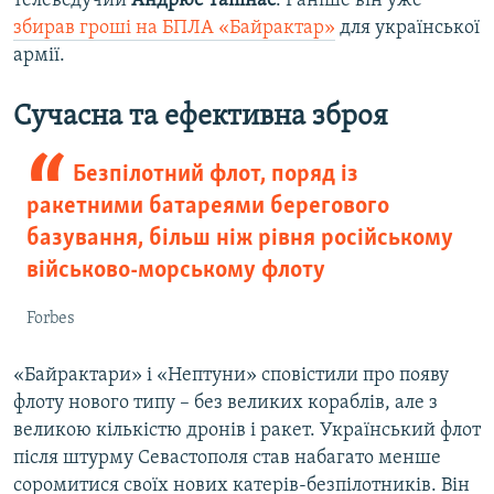
телеведучий
Андрюс Тапінас
. Раніше він уже
збирав гроші на БПЛА «Байрактар»
для української
армії.
Сучасна та ефективна зброя
Безпілотний флот, поряд із
ракетними батареями берегового
базування, більш ніж рівня російському
військово-морському флоту
Forbes
«Байрактари» і «Нептуни» сповістили про появу
флоту нового типу – без великих кораблів, але з
великою кількістю дронів і ракет. Український флот
після штурму Севастополя став набагато менше
соромитися своїх нових катерів-безпілотників. Він