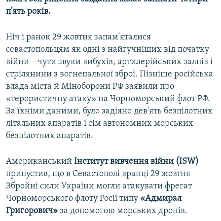
п'ять років.
Ніч і ранок 29 жовтня запам'яталися
севастопольцям як одні з найгучніших від початку
війни – чути звуки вибухів, артилерійських залпів і
стрілянини з вогнепальної зброї. Пізніше російська
влада міста й Міноборони РФ заявили про
«терористичну атаку» на Чорноморський флот РФ.
За їхніми даними, було задіяно дев'ять безпілотних
літальних апаратів і сім автономних морських
безпілотних апаратів.
Американський
Інститут вивчення війни (ISW)
припустив, що в Севастополі вранці 29 жовтня
Збройні сили України могли атакувати фрегат
Чорноморського флоту Росії типу
«Адмирал
Григорович»
за допомогою морських дронів.