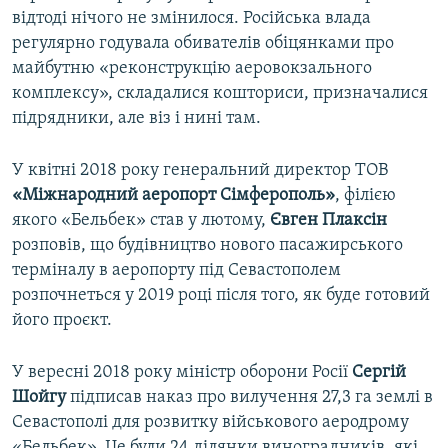
відтоді нічого не змінилося. Російська влада
регулярно годувала обивателів обіцянками про
майбутню «реконструкцію аеровокзального
комплексу», складалися кошториси, призначалися
підрядники, але віз і нині там.
У квітні 2018 року генеральний директор ТОВ
«Міжнародний аеропорт Сімферополь»
, філією
якого «Бельбек» став у лютому,
Євген Плаксін
розповів, що будівництво нового пасажирського
терміналу в аеропорту під Севастополем
розпочнеться у 2019 році після того, як буде готовий
його проєкт.
У вересні 2018 року міністр оборони Росії
Сергій
Шойгу
підписав наказ про вилучення 27,3 га землі в
Севастополі для розвитку військового аеродрому
«Бельбек». Це були 24 ділянки виноградників, які