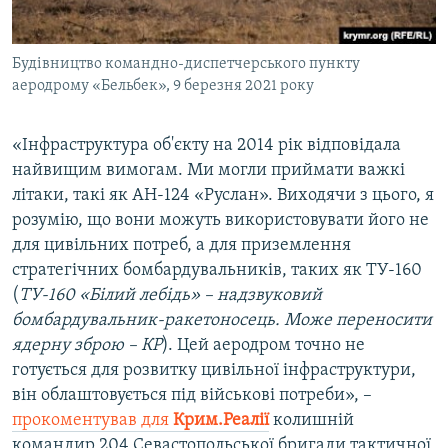
Будівництво командно-диспетчерського пункту
аеродрому «Бельбек», 9 березня 2021 року
«Інфраструктура об'єкту на 2014 рік відповідала
найвищим вимогам. Ми могли приймати важкі
літаки, такі як АН-124 «Руслан». Виходячи з цього, я
розумію, що вони можуть використовувати його не
для цивільних потреб, а для приземлення
стратегічних бомбардувальників, таких як ТУ-160
(
ТУ-160 «Білий лебідь» – надзвуковий
бомбардувальник-ракетоносець. Може переносити
ядерну зброю – КР
). Цей аеродром точно не
готується для розвитку цивільної інфраструктури,
він облаштовується під військові потреби», –
прокоментував для
Крим.Реалії
колишній
командир 204 Севастопольської бригади тактичної