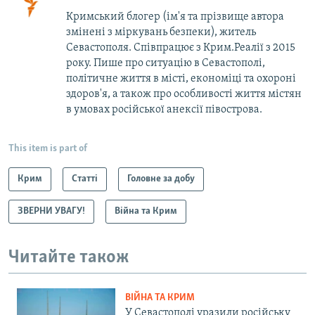
Кримський блогер (ім'я та прізвище автора
змінені з міркувань безпеки), житель
Севастополя. Співпрацює з Крим.Реалії з 2015
року. Пише про ситуацію в Севастополі,
політичне життя в місті, економіці та охороні
здоров'я, а також про особливості життя містян
в умовах російської анексії півострова.
This item is part of
Крим
Статті
Головне за добу
ЗВЕРНИ УВАГУ!
Війна та Крим
Читайте також
ВІЙНА ТА КРИМ
У Севастополі уразили російську