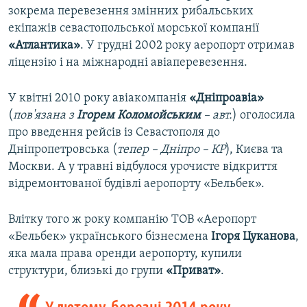
зокрема перевезення змінних рибальських
екіпажів севастопольської морської компанії
«Атлантика»
. У грудні 2002 року аеропорт отримав
ліцензію і на міжнародні авіаперевезення.
У квітні 2010 року авіакомпанія
«Дніпроавіа»
(
пов'язана з
Ігорем Коломойським
– авт.
) оголосила
про введення рейсів із Севастополя до
Дніпропетровська (
тепер – Дніпро – КР
), Києва та
Москви. А у травні відбулося урочисте відкриття
відремонтованої будівлі аеропорту «Бельбек».
Влітку того ж року компанію ТОВ «Аеропорт
«Бельбек» українського бізнесмена
Ігоря Цуканова
,
яка мала права оренди аеропорту, купили
структури, близькі до групи
«Приват»
.