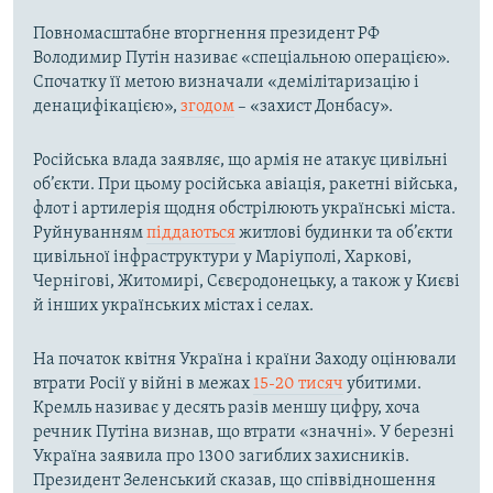
Повномасштабне вторгнення президент РФ
Володимир Путін називає «спеціальною операцією».
Спочатку її метою визначали «демілітаризацію і
денацифікацією»,
згодом
– «захист Донбасу».
Російська влада заявляє, що армія не атакує цивільні
об’єкти. При цьому російська авіація, ракетні війська,
флот і артилерія щодня обстрілюють українські міста.
Руйнуванням
піддаються
житлові будинки та об’єкти
цивільної інфраструктури у Маріуполі, Харкові,
Чернігові, Житомирі, Сєвєродонецьку, а також у Києві
й інших українських містах і селах.
На початок квітня Україна і країни Заходу оцінювали
втрати Росії у війні в межах
15-20 тисяч
убитими.
Кремль називає у десять разів меншу цифру, хоча
речник Путіна визнав, що втрати «значні». У березні
Україна заявила про 1300 загиблих захисників.
Президент Зеленський сказав, що співвідношення