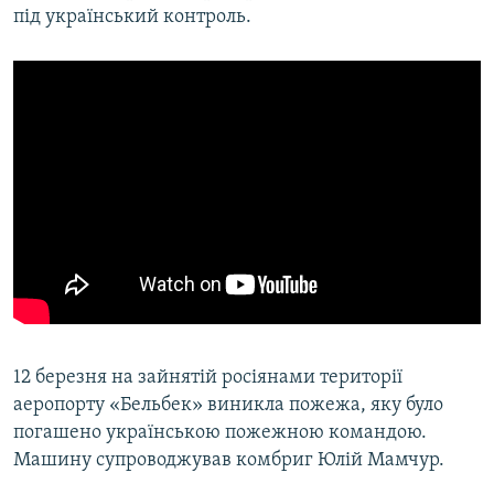
під український контроль.
12 березня на зайнятій росіянами території
аеропорту «Бельбек» виникла пожежа, яку було
погашено українською пожежною командою.
Машину супроводжував комбриг Юлій Мамчур.