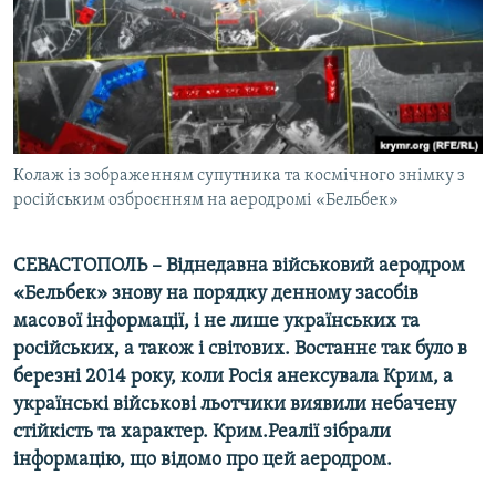
ВІДЕОУРОКИ «ELIFBE»
Русский
СВІДЧЕННЯ ОКУПАЦІЇ
Qırımtatar
УКРАЇНСЬКА ПРОБЛЕМА КРИМУ
ДОЛУЧАЙСЯ!
ІНФОГРАФІКА
Колаж із зображенням супутника та космічного знімку з
російським озброєнням на аеродромі «Бельбек»
Усі сайти RFE/RL
СЕВАСТОПОЛЬ – Віднедавна військовий аеродром
«Бельбек» знову на порядку денному засобів
масової інформації, і не лише українських та
російських, а також і світових. Востаннє так було в
березні 2014 року, коли Росія анексувала Крим, а
українські військові льотчики виявили небачену
стійкість та характер. Крим.Реалії зібрали
інформацію, що відомо про цей аеродром.