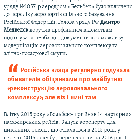
уряду №1057-р аеродром «Бельбек» було включено
до переліку аеропортів спільного базування
Російської Федерації. Голова уряду РФ
Дмитро
Медведєв
доручив профільним відомствам
підготувати необхідні документи про можливу
модернізацію аеровокзального комплексу та
злітно-посадкової смуги.
Російська влада регулярно годувала
обивателів обіцянками про майбутню
«реконструкцію аеровокзального
комплексу», але віз і нині там
Влітку 2015 року «Бельбек» прийняв 14 чартерних
пасажирських рейсів. Запуск аеропорту для
цивільних рейсів, що очікувався в 2015 році, у
вересні 2015 року був перенесений на 2016 рік. І