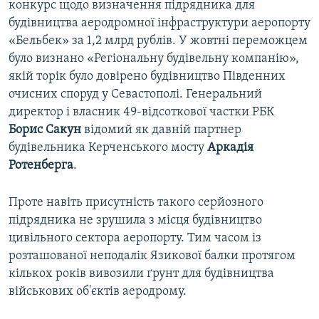
конкурс щодо визначення підрядника для
будівництва аеродромної інфраструктури аеропорту
«Бельбек» за 1,2 млрд рублів. У жовтні переможцем
було визнано «Регіональну будівельну компанію»,
якій торік було довірено будівництво Південних
очисних споруд у Севастополі. Генеральний
директор і власник 49-відсоткової частки РБК
Борис Сакун
відомий як давній партнер
будівельника Керченського мосту
Аркадія
Ротенберга
.
Проте навіть присутність такого серйозного
підрядника не зрушила з місця будівництво
цивільного сектора аеропорту. Тим часом із
розташованої неподалік Язикової балки протягом
кількох років вивозили ґрунт для будівництва
військових об'єктів аеродрому.