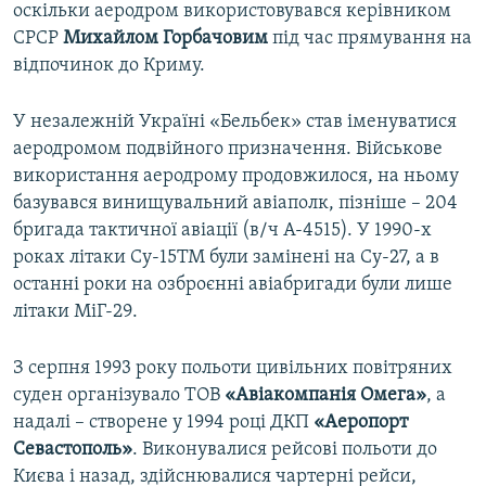
оскільки аеродром використовувався керівником
СРСР
Михайлом Горбачовим
під час прямування на
відпочинок до Криму.
У незалежній Україні «Бельбек» став іменуватися
аеродромом подвійного призначення. Військове
використання аеродрому продовжилося, на ньому
базувався винищувальний авіаполк, пізніше – 204
бригада тактичної авіації (в/ч А-4515). У 1990-х
роках літаки Су-15ТМ були замінені на Су-27, а в
останні роки на озброєнні авіабригади були лише
літаки МіГ-29.
З серпня 1993 року польоти цивільних повітряних
суден організувало ТОВ
«Авіакомпанія Омега»
, а
надалі – створене у 1994 році ДКП
«Аеропорт
Севастополь»
. Виконувалися рейсові польоти до
Києва і назад, здійснювалися чартерні рейси,