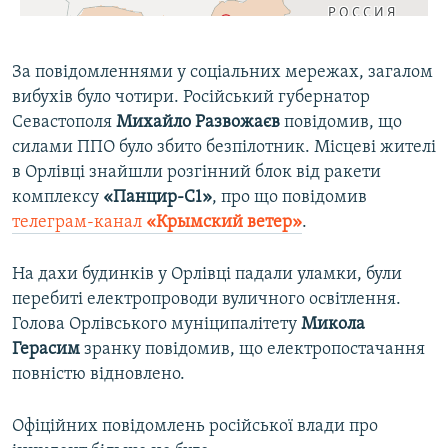
За повідомленнями у соціальних мережах, загалом
вибухів було чотири. Російський губернатор
Севастополя
Михайло Развожаєв
повідомив, що
силами ППО було збито безпілотник. Місцеві жителі
в Орлівці знайшли розгінний блок від ракети
комплексу
«Панцир-С1»
, про що повідомив
телеграм-канал
«Крымский ветер»
.
На дахи будинків у Орлівці падали уламки, були
перебиті електропроводи вуличного освітлення.
Голова Орлівського муніципалітету
Микола
Герасим
зранку повідомив, що електропостачання
повністю відновлено.
Офіційних повідомлень російської влади про