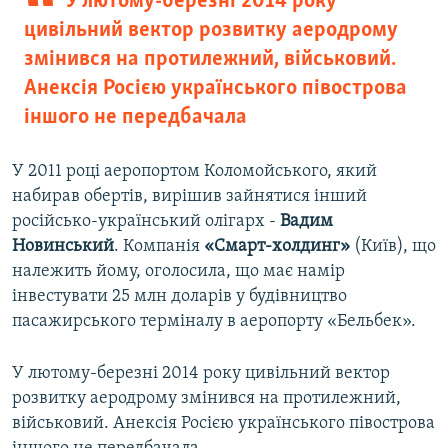
У лютому-березні 2014 року
цивільний вектор розвитку аеродрому
змінився на протилежний, військовий.
Анексія Росією українського півострова
іншого не передбачала
У 2011 році аеропортом Коломойського, який
набирав обертів, вирішив зайнятися інший
російсько-український олігарх -
Вадим
Новинський
. Компанія
«Смарт-холдинг»
(Київ), що
належить йому, оголосила, що має намір
інвестувати 25 млн доларів у будівництво
пасажирського терміналу в аеропорту «Бельбек».
У лютому-березні 2014 року цивільний вектор
розвитку аеродрому змінився на протилежний,
військовий. Анексія Росією українського півострова