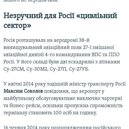
іншого не передбачала.
Незручний для Росії «цивліьний
сектор»
Росія розташувала на аеродромі 38-й
винищувальний авіаційний полк 27-ї змішаної
авіаційної дивізії 4-го командування ВПС та ППО
Росії. У його складі були дві ескадрильї з літаками
Су-27СМ, Су-30М2, Су-27П, Су-27УБ.
У квітні 2014 року тодішній міністр транспорту Росії
Максим Соколов
повідомив, що аеропорт у
майбутньому обслуговуватиме виключно чартерні
та бізнес-рейси, оскільки пропускна спроможність
терміналу становить 100 осіб на годину.
16 червня 2014 року розпорядженням російського