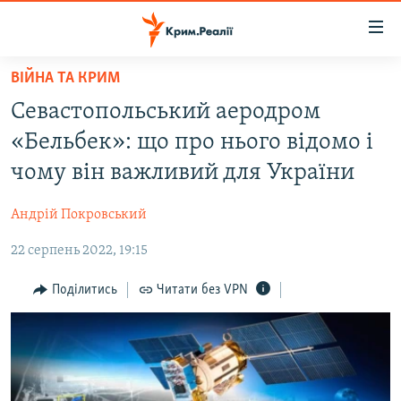
Доступність
посилання
Перейти
ВІЙНА ТА КРИМ
до
НОВИНИ
Севастопольський аеродром
основного
ВОДА.КРИМ
матеріалу
«Бельбек»: що про нього відомо і
ВІДЕО ТА ФОТО
Перейти
чому він важливий для України
до
ПОЛІТИКА
основної
Андрій Покровський
БЛОГИ
навігації
Перейти
22 серпень 2022, 19:15
ПОГЛЯД
до
ІНТЕРВ'Ю
Поділитись
Читати без VPN
пошуку
ВСЕ ЗА ДЕНЬ
СПЕЦПРОЕКТИ
ЯК ОБІЙТИ БЛОКУВАННЯ
ДЕПОРТАЦІЯ