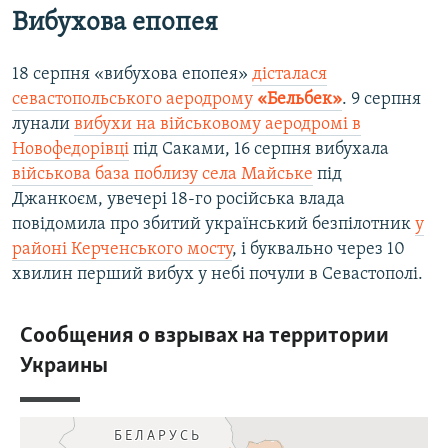
Вибухова епопея
18 серпня «вибухова епопея»
дісталася
севастопольського аеродрому
«Бельбек»
. 9 серпня
лунали
вибухи на військовому аеродромі в
Новофедорівці
під Саками, 16 серпня вибухала
військова база поблизу села Майське
під
Джанкоєм, увечері 18-го російська влада
повідомила про збитий український безпілотник
у
районі Керченського мосту
, і буквально через 10
хвилин перший вибух у небі почули в Севастополі.