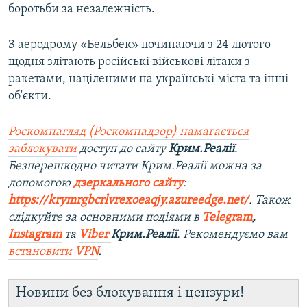
боротьби за незалежність.
З аеродрому «Бельбек» починаючи з 24 лютого
щодня злітають російські військові літаки з
ракетами, націленими на українські міста та інші
об'єкти.
Роскомнагляд (Роскомнадзор) намагається
заблокувати
доступ до сайту
Крим.Реалії
.
Безперешкодно читати Крим.Реалії можна за
допомогою
дзеркального сайту
:
https://krymrgbcrlvrexoeaqjy.azureedge.net/
. Також
слідкуйте за основними подіями в
Telegram
,
Instagram
та
Viber
Крим.Реалії
. Рекомендуємо вам
встановити
VPN
.
Новини без блокування і цензури!