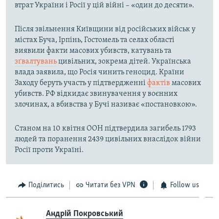
втрат України і Росії у цій війні – «один до десяти».
Після звільнення Київщини від російських військ у
містах Буча, Ірпінь, Гостомель та селах області
виявили факти масових убивств, катувань та
зґвалтувань
цивільних, зокрема дітей. Українська
влада заявила, що Росія чинить геноцид. Країни
Заходу беруть участь у підтвердженні
фактів
масових
убивств. РФ відкидає звинувачення у воєнних
злочинах, а вбивства у Бучі називає «постановкою».
Станом на 10 квітня ООН підтвердила загибель 1793
людей та поранення 2439 цивільних внаслідок війни
Росії проти Україні.
Поділитись
Читати без VPN
Follow us
Андрій Покровський