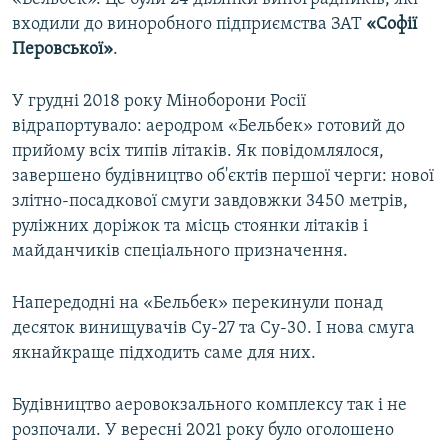
входили до виноробного підприємства ЗАТ
«Софії
Перовської»
.
У грудні 2018 року Міноборони Росії
відрапортувало: аеродром «Бельбек» готовий до
прийому всіх типів літаків. Як повідомлялося,
завершено будівництво об'єктів першої черги: нової
злітно-посадкової смуги завдовжки 3450 метрів,
руліжних доріжок та місць стоянки літаків і
майданчиків спеціального призначення.
Напередодні на «Бельбек» перекинули понад
десяток винищувачів Су-27 та Су-30. І нова смуга
якнайкраще підходить саме для них.
Будівництво аеровокзального комплексу так і не
розпочали. У вересні 2021 року було оголошено