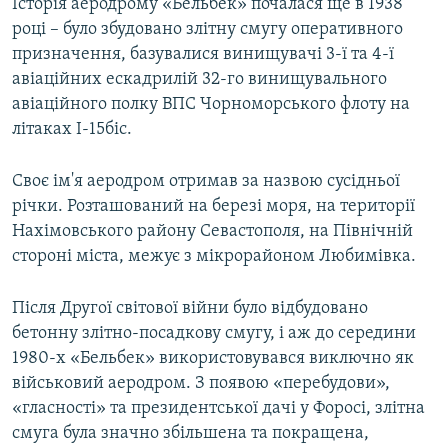
Історія аеродрому «Бельбек» почалася ще в 1938
році – було збудовано злітну смугу оперативного
призначення, базувалися винищувачі 3-ї та 4-ї
авіаційних ескадрилій 32-го винищувального
авіаційного полку ВПС Чорноморського флоту на
літаках І-15біс.
Своє ім'я аеродром отримав за назвою сусідньої
річки. Розташований на березі моря, на території
Нахімовського району Севастополя, на Північній
стороні міста, межує з мікрорайоном Любимівка.
Після Другої світової війни було відбудовано
бетонну злітно-посадкову смугу, і аж до середини
1980-х «Бельбек» використовувався виключно як
військовий аеродром. З появою «перебудови»,
«гласності» та президентської дачі у Форосі, злітна
смуга була значно збільшена та покращена,