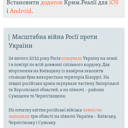
Встановити
додаток
Крим.Реалії для
iOS
і
Android
.
Масштабна війна Росії проти
України
24 лютого 2022 року Росія
атакувала
Україну на землі
і в повітрі по всій довжині спільного кордону. Для
вторгнення на Київщину із наміром захопити
столицю була використана територія Білорусі. На
півдні російська армія окупувала частину Запорізької
та Херсонської областей, а на півночі – райони
Сумщини та Чернігівщини.
На початку квітня російські війська
повністю
залишили
три області на півночі України – Київську,
Чернігівську і Сумську.