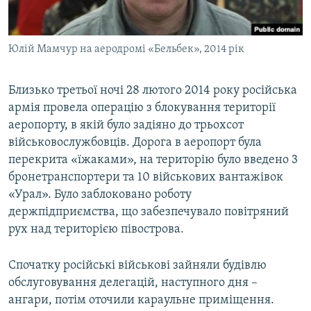
Юлій Мамчур на аеродромі «Бельбек», 2014 рік
Близько третьої ночі 28 лютого 2014 року російська
армія провела операцію з блокування території
аеропорту, в якій було задіяно до трьохсот
військовослужбовців. Дорога в аеропорт була
перекрита «їжаками», на територію було введено 3
бронетранспортери та 10 військових вантажівок
«Урал». Було заблоковано роботу
держпідприємства, що забезпечувало повітряний
рух над територією півострова.
Спочатку російські військові зайняли будівлю
обслуговування делегацій, наступного дня –
ангари, потім оточили караульне приміщення.