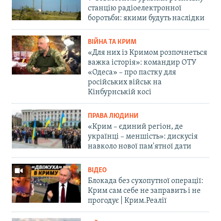
станцію радіоелектронної
боротьби: якими будуть наслідки
ВІЙНА ТА КРИМ
«Для них із Кримом розпочнеться
важка історія»: командир ОТУ
«Одеса» – про пастку для
російських військ на
Кінбурнській косі
ПРАВА ЛЮДИНИ
«Крим – єдиний регіон, де
українці – меншість»: дискусія
навколо нової пам'ятної дати
ВІДЕО
Блокада без сухопутної операції:
Крим сам себе не заправить і не
прогодує | Крим.Реалії