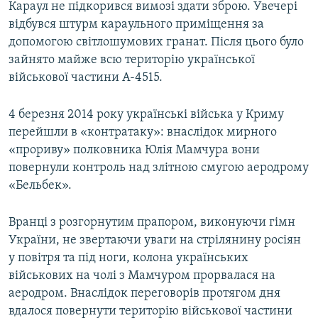
Караул не підкорився вимозі здати зброю. Увечері
відбувся штурм караульного приміщення за
допомогою світлошумових гранат. Після цього було
зайнято майже всю територію української
військової частини А-4515.
4 березня 2014 року українські війська у Криму
перейшли в «контратаку»: внаслідок мирного
«прориву» полковника Юлія Мамчура вони
повернули контроль над злітною смугою аеродрому
«Бельбек».
Вранці з розгорнутим прапором, виконуючи гімн
України, не звертаючи уваги на стрілянину росіян
у повітря та під ноги, колона українських
військових на чолі з Мамчуром прорвалася на
аеродром. Внаслідок переговорів протягом дня
вдалося повернути територію військової частини