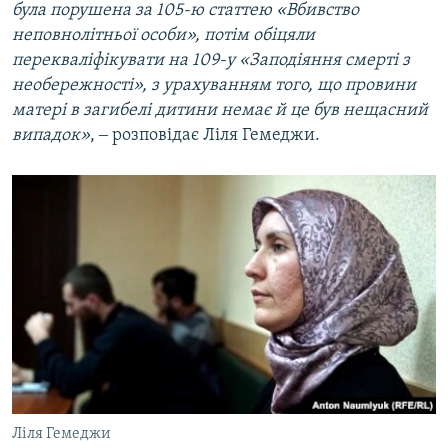
була порушена за 105-ю статтею «Вбивство
неповнолітньої особи», потім обіцяли
перекваліфікувати на 109-у «Заподіяння смерті з
необережності», з урахуванням того, що провини
матері в загибелі дитини немає й це був нещасний
випадок»
, ‒ розповідає Ліля Гемеджи.
Ліля Гемеджи