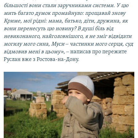
більшості вони стали заручниками системи. У цю
мить багато думок промайнуло: прощавай знову
Криме, мої рідні: мама, батько, діти, дружина, як
вони перенесуть цю новину? В душі біль від
невиконаного, найголовнішого, я не зміг відвідати
могилу мого сина, Муси ‒ частинки мого серця, суд
відмовив мені в цьому»
, ‒ написав про пережите
Руслан вже з Ростова-на-Дону.