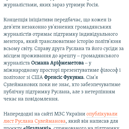
журналістами, яких зараз утримує Росія.
Концепція ініціативи передбачає, що кожен із
дев'яти незаконно ув'язнених громадянських
журналістів отримає підтримку індивідуального
ментора, який транслюватиме історію політв'язня
всьому світу. Справу друга Руслана та його сусіди за
місцем проживання до арешту ‒ громадянського
журналіста
Османа Аріфмеметова
‒ у
міжнародному просторі презентуватиме філософ і
політолог зі США
Френсіс Фукуяма
. Сім'я
Сулейманових поки не знає, хто забезпечуватиме
публічну підтримку Руслана, але з нетерпінням
чекає на повідомлення.
Напередодні на сайті МЗС України
опублікували
лист Руслана Сулейманова
, який він написав для
проєкту
«Незламні»
, спрямованого на підтримку