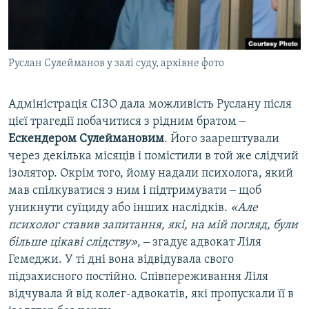
Руслан Сулейманов у залі суду, архівне фото
Адміністрація СІЗО дала можливість Руслану після
цієї трагедії побачитися з рідним братом ‒
Ескендером Сулеймановим
. Його заарештували
через декілька місяців і помістили в той же слідчий
ізолятор. Окрім того, йому надали психолога, який
мав спілкуватися з ним і підтримувати ‒ щоб
уникнути суїциду або інших наслідків.
«Але
психолог ставив запитання, які, на мій погляд, були
більше цікаві слідству»
, ‒ згадує адвокат Ліля
Гемеджи. У ті дні вона відвідувала свого
підзахисного постійно. Співпереживання Ліля
відчувала й від колег-адвокатів, які пропускали її в