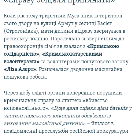
«Справу обіцяли припинити»
Коли рік тому трирічний Муса зник із території
свого двору на вулиці Армут у селищі Васієт
(Строгонівка), мати дитини відразу звернулася в
російську поліцію. Паралельно зі зверненням до
правоохоронців сім'я зв'язалася з
«Кримською
солідарністю»
,
«Кримськотатарськими
волонтерами»
та волонтерами пошукового загону
«Ліза Алерт»
. Розпочалася дводенна масштабна
пошукова робота.
Через добу слідчі органи попередньо порушили
кримінальну справу за статтею «вбивство
неповнолітнього».
«Буде дана оцінка діям батьків у
частині належного виконання обов'язків із
виховання малолітньої дитини»
, ‒ йшлося в
повідомленні пресслужби російської прокуратури