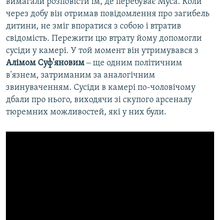
вимагали розповісти їм, де перебуває Муса. Коли
через добу він отримав повідомлення про загибель
дитини, не зміг впоратися з собою і втратив
свідомість. Пережити цю втрату йому допомогли
сусіди у камері. У той момент він утримувався з
Алімом Суф'яновим
‒ ще одним політичним
в'язнем, затриманим за аналогічним
звинуваченням. Сусіди в камері по-чоловічому
дбали про нього, виходячи зі скупого арсеналу
тюремних можливостей, які у них були.