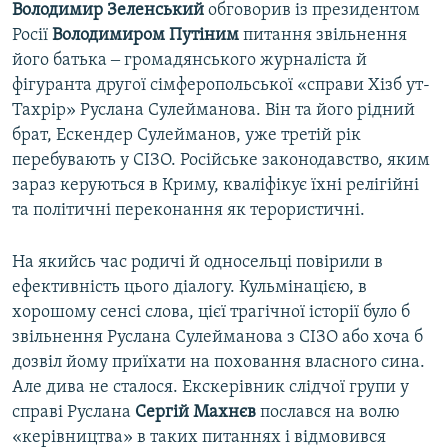
Володимир Зеленський
обговорив із президентом
Росії
Володимиром Путіним
питання звільнення
його батька ‒ громадянського журналіста й
фігуранта другої сімферопольської «справи Хізб ут-
Тахрір» Руслана Сулейманова. Він та його рідний
брат, Ескендер Сулейманов, уже третій рік
перебувають у СІЗО. Російське законодавство, яким
зараз керуються в Криму, кваліфікує їхні релігійні
та політичні переконання як терористичні.
На якийсь час родичі й односельці повірили в
ефективність цього діалогу. Кульмінацією, в
хорошому сенсі слова, цієї трагічної історії було б
звільнення Руслана Сулейманова з СІЗО або хоча б
дозвіл йому приїхати на поховання власного сина.
Але дива не сталося. Екскерівник слідчої групи у
справі Руслана
Сергій Махнєв
послався на волю
«керівництва» в таких питаннях і відмовився