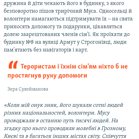
дружина й діти чекають його в будинку, з якого
1080p
безповоротно пішов трирічний Муса. Односельці й
волонтери намагаються підтримувати їх ‒ на свята
приносять допомогу та подарунки, цікавляться
долею заарештованих членів сім'ї. Як проїхати до
будинку №8 на вулиці Армут у Строгонівці, люди
пам'ятають без навігаторів і карт.
Терористам і їхнім сім'ям ніхто б не
простягнув руку допомоги
Зера Сулейманова
«Коли мій онук зник, його шукали сотні людей
різних національностей, волонтери. Мусу
проводжали в останню путь тисячі людей. На
згадку про нього проводили молебні в Грозному,
Києві та в багатьох інших містах світу. Співчуття