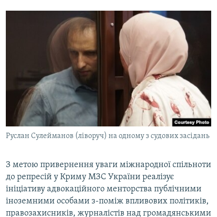
Руслан Сулейманов (ліворуч) на одному з судових засідань
З метою привернення уваги міжнародної спільноти
до репресій у Криму МЗС України реалізує
ініціативу адвокаційного менторства публічними
іноземними особами з-поміж впливових політиків,
правозахисників, журналістів над громадянськими