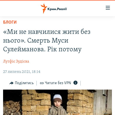
Доступність
посилання
Перейти
БЛОГИ
до
НОВИНИ
«Ми не навчилися жити без
основного
ВОДА.КРИМ
матеріалу
нього». Смерть Муси
ВІДЕО ТА ФОТО
Перейти
Сулейманова. Рік потому
до
ПОЛІТИКА
основної
Лутфіє Зудієва
БЛОГИ
навігації
Перейти
27 липень 2021, 18:14
ПОГЛЯД
до
ІНТЕРВ'Ю
Поділитись
Читати без VPN
пошуку
ВСЕ ЗА ДЕНЬ
СПЕЦПРОЕКТИ
ЯК ОБІЙТИ БЛОКУВАННЯ
ДЕПОРТАЦІЯ