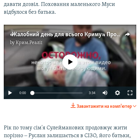
давати дозвіл. Поховання маленького Муси
відбулося без батька.
«Жалобний день для всього Криму». Прощання з Мусою Сулеймановим (відео)
by
Крим.Реалії
No media source currently available
Auto
0:00
3:34
240p
Завантажити на комп'ютер
360p
Auto
240p
360p
480p
480p
Рік по тому сім'я Сулейманових продовжує жити
порізно ‒ Руслан залишається в СІЗО, його батьки,
720p
720p
1080p