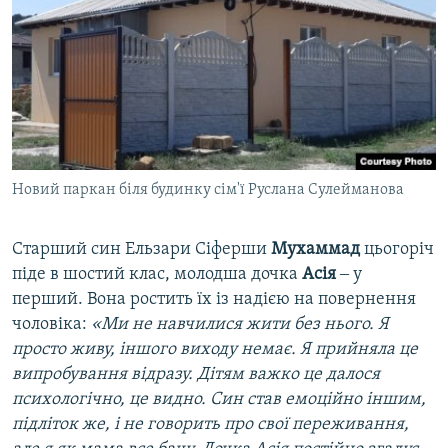
Новий паркан біля будинку сім'ї Руслана Сулейманова
Старший син Ельзари Сіферши
Мухаммад
цьогоріч
піде в шостий клас, молодша дочка
Асія
‒ у
перший. Вона ростить їх із надією на повернення
чоловіка:
«Ми не навчилися жити без нього. Я
просто живу, іншого виходу немає. Я прийняла це
випробування відразу. Дітям важко це далося
психологічно, це видно. Син став емоційно іншим,
підліток же, і не говорить про свої переживання,