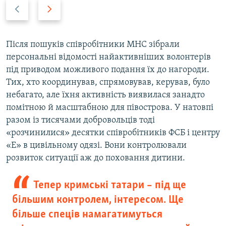
P
N
r
e
e
x
v
t
Після пошуків співробітники МНС зібрали
i
s
персональні відомості найактивніших волонтерів
o
l
під приводом можливого подання їх до нагороди.
u
i
Тих, хто координував, спрямовував, керував, було
s
d
небагато, але їхня активність виявилася занадто
s
e
помітною й масштабною для півострова. У натовпі
l
разом із тисячами добровольців тоді
i
«розчинилися» десятки співробітників ФСБ і центру
d
«Е» в цивільному одязі. Вони контролювали
e
розвиток ситуації аж до поховання дитини.
Тепер кримські татари – під ще
більшим контролем, інтересом. Ще
більше спеців намагатимуться