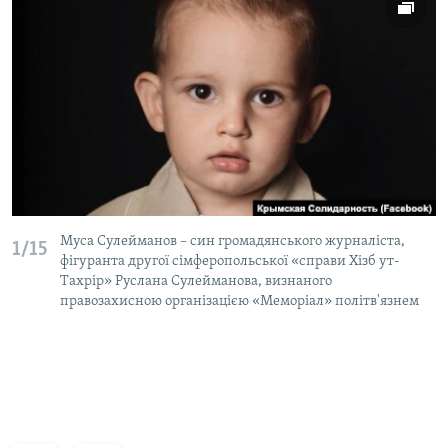
Муса Сулейманов – син громадянського журналіста,
1/15
фігуранта другої сімферопольської «справи Хізб ут-
Тахрір» Руслана Сулейманова, визнаного
правозахисною організацією «Меморіал» політв'язнем