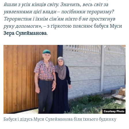
йшли з усіх кінців світу. Значить, весь світ за
уявленнями цієї влади ‒ посібники тероризму?
Терористам і їхнім сім'ям ніхто б не простягнув
руку допомоги»
, ‒ з гіркотою пояснює бабуся Муси
Зера Сулейманова
.​
Бабуся і дідусь Муси Сулейманова біля їхнього будинку