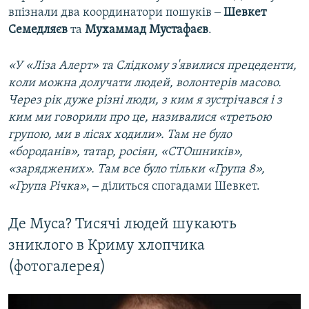
впізнали два координатори пошуків ‒
Шевкет
Семедляєв
та
Мухаммад Мустафаєв
.
«У «Ліза Алерт» та Слідкому з'явилися прецеденти,
коли можна долучати людей, волонтерів масово.
Через рік дуже різні люди, з ким я зустрічався і з
ким ми говорили про це, називалися «третьою
групою, ми в лісах ходили». Там не було
«бороданів», татар, росіян, «СТОшників»,
«заряджених». Там все було тільки «Група 8»,
«Група Річка»
, ‒ ділиться спогадами Шевкет.
Де Муса? Тисячі людей шукають
зниклого в Криму хлопчика
(фотогалерея)