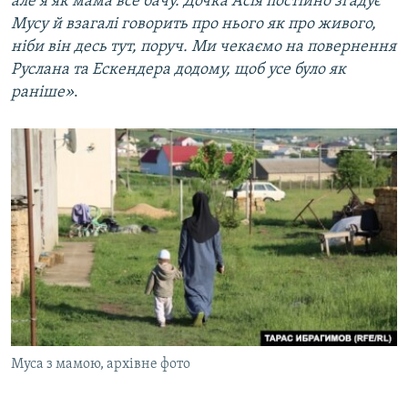
але я як мама все бачу. Дочка Асія постійно згадує
Мусу й взагалі говорить про нього як про живого,
ніби він десь тут, поруч. Ми чекаємо на повернення
Руслана та Ескендера додому, щоб усе було як
раніше»
.
Муса з мамою, архівне фото