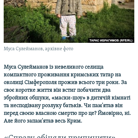
ВІДЕОУРОКИ «ELIFBE»
Русский
СВІДЧЕННЯ ОКУПАЦІЇ
Qırımtatar
УКРАЇНСЬКА ПРОБЛЕМА КРИМУ
ДОЛУЧАЙСЯ!
ІНФОГРАФІКА
Муса Сулейманов, архівне фото
Муса Сулейманов із невеликого селища
Усі сайти RFE/RL
компактного проживання кримських татар на
околиці Сімферополя прожив всього три роки. За
своє коротке життя він встиг побачити два
збройних обшуки, «маски-шоу» в дитячій кімнаті
та несподівану розлуку батьків. Чи пам'ятав він
перед своєю власною смертю про це? Ймовірно, ні.
Але його запам'ятав весь Крим.