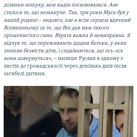
ділянки пошуку, моя надія посилювалася. Але
сталося те, що неминуче. Так, три роки Муса був у
нашій родині ‒ недовго, але я всім серцем вдячний
Всевишньому за те, що Він дав нам такого
променистого сина. Втрата важка й невиправна. Я
відчув те, що переживають щодня батьки, у яких
зникли безвісти діти, і сподіваються, що ось-ось
вони повернуться»
, ‒ напише Руслан в одному з
листів до громадськості через декілька днів після
загибелі дитини.