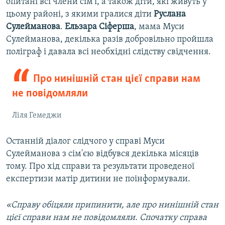
опитані всі члени сім'ї, а також діти, які живуть у
цьому районі, з якими гралися діти
Руслана
Сулейманова
.
Ельзара Сіферша
, мама Муси
Сулейманова, декілька разів добровільно пройшла
поліграф і давала всі необхідні слідству свідчення.
Про нинішній стан цієї справи нам
не повідомляли
Ліля Гемеджи
Останній діалог слідчого у справі Муси
Сулейманова з сім'єю відбувся декілька місяців
тому. Про хід справи та результати проведеної
експертизи матір дитини не поінформували.
«Справу обіцяли припинити, але про нинішній стан
цієї справи нам не повідомляли. Спочатку справа