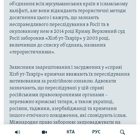
об'єднання всіх мусульманських країн в ісламському
халіфаті, але вони відкидають терористичні методи
досягнення цього і кажуть, що зазнають
несправедливого переслідування в Росії та в
окупованому нею в 2014 році Криму. Верховний суд
Росії заборонив «Хізб ут-Тахрір» у 2003 році,
включивши до списку об'єднань, названих
«терористичними».
Захисники заарештованих і засуджених у «справі
Хізб ут-Тахрір» кримчан вважають їх переслідування
мотивованим за релігійною ознакою. Адвокати
зазначають, що переслідувані у цій справі
російськими правоохоронними органами –
переважно кримські татари, а також українці,
росіяни, таджики, азербайджанці та кримчани
іншого етнічного походження, які сповідують іслам.
Міжнародне право забороняє запроваджувати на
окупованій території законодавство держави-
КТА
РУС
окупанта.