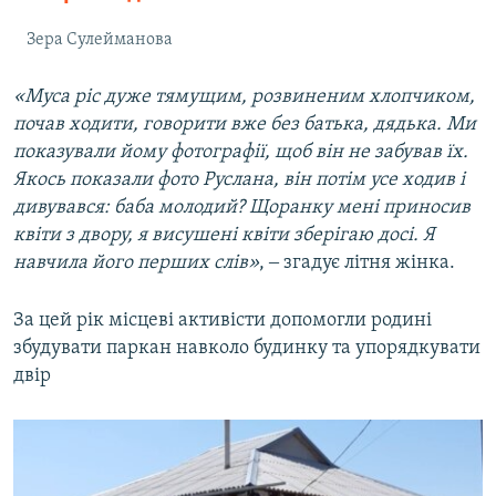
Зера Сулейманова
«Муса ріс дуже тямущим, розвиненим хлопчиком,
почав ходити, говорити вже без батька, дядька. Ми
показували йому фотографії, щоб він не забував їх.
Якось показали фото Руслана, він потім усе ходив і
дивувався: баба молодий? Щоранку мені приносив
квіти з двору, я висушені квіти зберігаю досі. Я
навчила його перших слів»
, ‒ згадує літня жінка.
За цей рік місцеві активісти допомогли родині
збудувати паркан навколо будинку та упорядкувати
двір