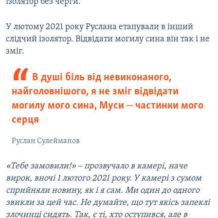
ізолятор без черги.
У лютому 2021 року Руслана етапували в інший
слідчий ізолятор. Відвідати могилу сина він так і не
зміг.
В душі біль від невиконаного,
найголовнішого, я не зміг відвідати
могилу мого сина, Муси ‒ частинки мого
серця
Руслан Сулейманов
«Тебе замовили!» ‒ прозвучало в камері, наче
вирок, вночі 1 лютого 2021 року. У камері з сумом
сприйняли новину, як і я сам. Ми один до одного
звикли за цей час. Не думайте, що тут якісь запеклі
злочинці сидять. Так, є ті, хто оступився, але в