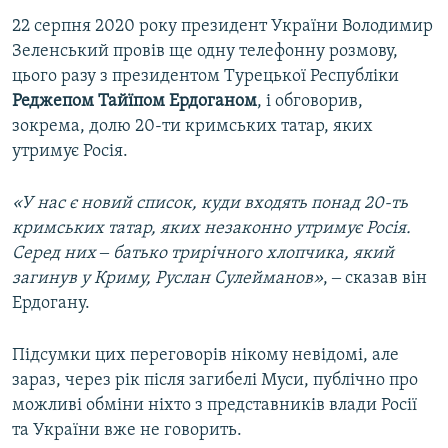
22 серпня 2020 року президент України Володимир
Зеленський провів ще одну телефонну розмову,
цього разу з президентом Турецької Республіки
Реджепом Тайїпом Ердоганом
, і обговорив,
зокрема, долю 20-ти кримських татар, яких
утримує Росія.
«У нас є новий список, куди входять понад 20-ть
кримських татар, яких незаконно утримує Росія.
Серед них ‒ батько трирічного хлопчика, який
загинув у Криму, Руслан Сулейманов»
, ‒ сказав він
Ердогану.
Підсумки цих переговорів нікому невідомі, але
зараз, через рік після загибелі Муси, публічно про
можливі обміни ніхто з представників влади Росії
та України вже не говорить.