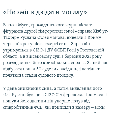
«Не зміг відвідати могилу»
Батька Муси, громадянського журналіста та
фігуранта другої сімферопольської «справи Хізб ут-
Тахрір» Руслана Сулейманова, вивезли з Криму
через пів року після смерті сина. Зараз він
утримується в СІЗО-1 ДУ ФСВП Росії у Ростовській
області, а в військовому суді з березня 2021 року
розглядається його кримінальна справа. За цей час
відбулося понад 50 судових засідань, і це тільки
початкова стадія судового процесу.
У день зникнення сина, а потім виявлення його
тіла Руслан був ще в СІЗО Сімферополя. Про масові
пошуки його дитини він уперше почув від
співробітників ФСБ, які прийшли в камеру ‒ вони