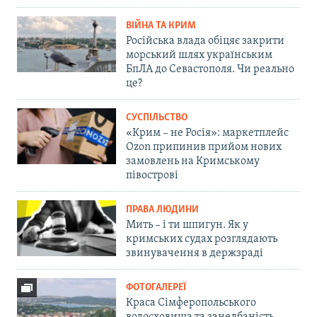
ВІЙНА ТА КРИМ
Російська влада обіцяє закрити
морський шлях українським
БпЛА до Севастополя. Чи реально
це?
СУСПІЛЬСТВО
«Крим – не Росія»: маркетплейс
Ozon припинив прийом нових
замовлень на Кримському
півострові
ПРАВА ЛЮДИНИ
Мить – і ти шпигун. Як у
кримських судах розглядають
звинувачення в держзраді
ФОТОГАЛЕРЕЇ
Краса Сімферопольського
водосховища та занедбаність