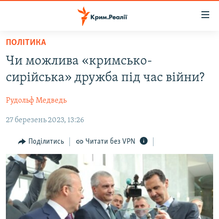
Доступність
посилання
Перейти
ПОЛІТИКА
до
НОВИНИ
Чи можлива «кримсько-
основного
ВОДА.КРИМ
матеріалу
сирійська» дружба під час війни?
ВІДЕО ТА ФОТО
Перейти
до
Рудольф Медведь
ПОЛІТИКА
основної
27 березень 2023, 13:26
БЛОГИ
навігації
Перейти
ПОГЛЯД
Поділитись
Читати без VPN
до
ІНТЕРВ'Ю
пошуку
ВСЕ ЗА ДЕНЬ
СПЕЦПРОЕКТИ
ЯК ОБІЙТИ БЛОКУВАННЯ
ДЕПОРТАЦІЯ