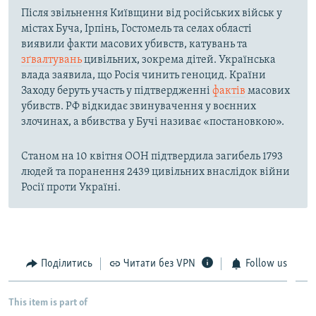
Після звільнення Київщини від російських військ у
містах Буча, Ірпінь, Гостомель та селах області
виявили факти масових убивств, катувань та
зґвалтувань
цивільних, зокрема дітей. Українська
влада заявила, що Росія чинить геноцид. Країни
Заходу беруть участь у підтвердженні
фактів
масових
убивств. РФ відкидає звинувачення у воєнних
злочинах, а вбивства у Бучі називає «постановкою».
Станом на 10 квітня ООН підтвердила загибель 1793
людей та поранення 2439 цивільних внаслідок війни
Росії проти Україні.
Поділитись
Читати без VPN
Follow us
This item is part of