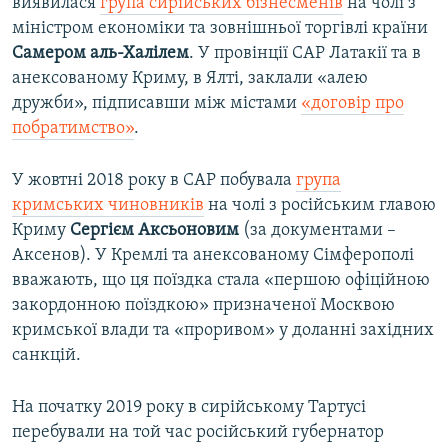
виявилася
група сирійських бізнесменів
на чолі з
міністром економіки та зовнішньої торгівлі країни
Самером аль-Халілем
. У провінції САР Латакії та в
анексованому Криму, в Ялті, заклали «алею
дружби», підписавши між містами
«договір про
побратимство»
.
У жовтні 2018 року в САР побувала
група
кримських чиновників
на чолі з російським главою
Криму
Сергієм Аксьоновим
(за документами –​
Аксенов). У Кремлі та анексованому Сімферополі
вважають, що ця поїздка стала «першою офіційною
закордонною поїздкою» призначеної Москвою
кримської влади та «проривом» у доланні західних
санкцій.
На початку 2019 року в сирійському Тартусі
перебували на той час російський губернатор