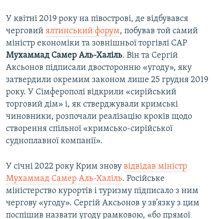
У квітні 2019 року на півострові, де відбувався
черговий
ялтинський форум
, побував той самий
міністр економіки та зовнішньої торгівлі САР
Мухаммад Самер Аль-Халіль
. Він та Сергій
Аксьонов підписали двосторонню «угоду», яку
затвердили окремим законом лише 25 грудня 2019
року. У Сімферополі відкрили «сирійський
торговий дім» і, як стверджували кримські
чиновники, розпочали реалізацію кроків щодо
створення спільної «кримсько-сирійської
судноплавної компанії».
У січні 2022 року Крим знову
відвідав міністр
Мухаммад Самер Аль-Халіль
. Російське
міністерство курортів і туризму підписало з ним
чергову «угоду». Сергій Аксьонов у зв’язку з цим
поспішив назвати угоду рамковою, «бо прямої