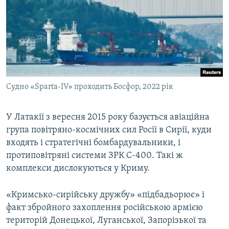
Судно «Sparta-IV» проходить Босфор, 2022 рік
У Латакії з вересня 2015 року базується авіаційна
група повітряно-космічних сил Росії в Сирії, куди
входять і стратегічні бомбардувальники, і
протиповітряні системи ЗРК С-400. Такі ж
комплекси дислокуються у Криму.
«Кримсько-сирійську дружбу» «підбадьорює» і
факт збройного захоплення російською армією
територій Донецької, Луганської, Запорізької та