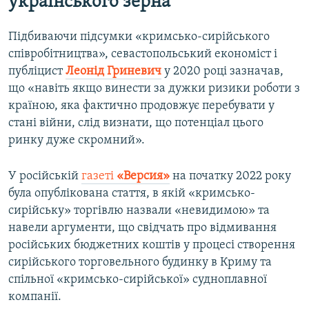
українського зерна
Підбиваючи підсумки «кримсько-сирійського
співробітництва», севастопольський економіст і
публіцист
Леонід Гриневич
у 2020 році зазначав,
що «навіть якщо винести за дужки ризики роботи з
країною, яка фактично продовжує перебувати у
стані війни, слід визнати, що потенціал цього
ринку дуже скромний».
У російській
газеті
«Версия»
на початку 2022 року
була опублікована стаття, в якій «кримсько-
сирійську» торгівлю назвали «невидимою» та
навели аргументи, що свідчать про відмивання
російських бюджетних коштів у процесі створення
сирійського торговельного будинку в Криму та
спільної «кримсько-сирійської» судноплавної
компанії.