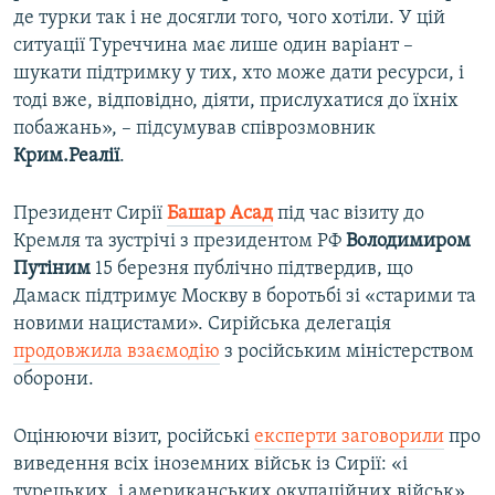
де турки так і не досягли того, чого хотіли. У цій
ситуації Туреччина має лише один варіант –
шукати підтримку у тих, хто може дати ресурси, і
тоді вже, відповідно, діяти, прислухатися до їхніх
побажань», – підсумував співрозмовник
Крим.Реалії
.
Президент Сирії
Башар Асад
під час візиту до
Кремля та зустрічі з президентом РФ
Володимиром
Путіним
15 березня публічно підтвердив, що
Дамаск підтримує Москву в боротьбі зі «старими та
новими нацистами». Сирійська делегація
продовжила взаємодію
з російським міністерством
оборони.
Оцінюючи візит, російські
експерти заговорили
про
виведення всіх іноземних військ із Сирії: «і
турецьких, і американських окупаційних військ»