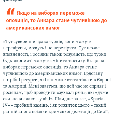
Якщо на виборах переможе
опозиція, то Анкара стане чутливішою до
американських вимог
«Тут суверенне право турків, вони можуть
перевіряти, можуть і не перевіряти. Тут немає
впевненості, і росіяни також розуміють, що турки
будь-якої миті можуть змінити тактику. Якщо на
виборах переможе опозиція, то Анкара стане
чутливішою до американських вимог. Ердогану
потрібні ресурси, які він може взяти тільки в Європі
та Америці. Мені здається, що цей час не сприяє і
росіянам, щоб проводити «зухвалі речі», які «дуже
сильно впадають у вічі». Швидше за все, «Sparta-
IV» – пробний камінь, і як розвиток цього – такий
ранній анонс поїздки кримської делегації до Сирії,