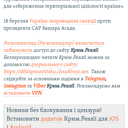
для «збереження територіальної цілісності країни».
18 березня
Україна запровадила санкції
проти
президента САР Башара Асада.
Роскомнагляд (Роскомнадзор) намагається
заблокувати
доступ до сайту
Крим.Реалії
.
Безперешкодно читати Крим.Реалії можна за
допомогою
дзеркального сайту
:
https://dfs0qrmo00d6u.cloudfront.net
. Також
слідкуйте за основними подіями в
Telegram
,
Instagram
та
Viber
Крим.Реалії
. Рекомендуємо вам
встановити
VPN
.
Новини без блокування і цензури!
Встановити
додаток
Крим.Реалії для
iOS
і
Android
.