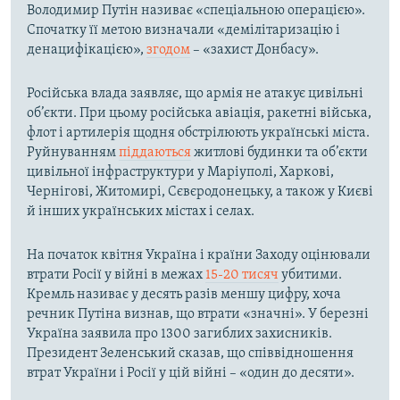
Володимир Путін називає «спеціальною операцією».
Спочатку її метою визначали «демілітаризацію і
денацифікацією»,
згодом
– «захист Донбасу».
Російська влада заявляє, що армія не атакує цивільні
об’єкти. При цьому російська авіація, ракетні війська,
флот і артилерія щодня обстрілюють українські міста.
Руйнуванням
піддаються
житлові будинки та об’єкти
цивільної інфраструктури у Маріуполі, Харкові,
Чернігові, Житомирі, Сєвєродонецьку, а також у Києві
й інших українських містах і селах.
На початок квітня Україна і країни Заходу оцінювали
втрати Росії у війні в межах
15-20 тисяч
убитими.
Кремль називає у десять разів меншу цифру, хоча
речник Путіна визнав, що втрати «значні». У березні
Україна заявила про 1300 загиблих захисників.
Президент Зеленський сказав, що співвідношення
втрат України і Росії у цій війні – «один до десяти».