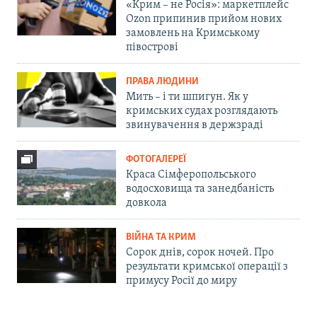
«Крим – не Росія»: маркетплейс
Ozon припинив прийом нових
замовлень на Кримському
півострові
ПРАВА ЛЮДИНИ
Мить – і ти шпигун. Як у
кримських судах розглядають
звинувачення в держзраді
ФОТОГАЛЕРЕЇ
Краса Сімферопольського
водосховища та занедбаність
довкола
ВІЙНА ТА КРИМ
Сорок днів, сорок ночей. Про
результати кримської операції з
примусу Росії до миру