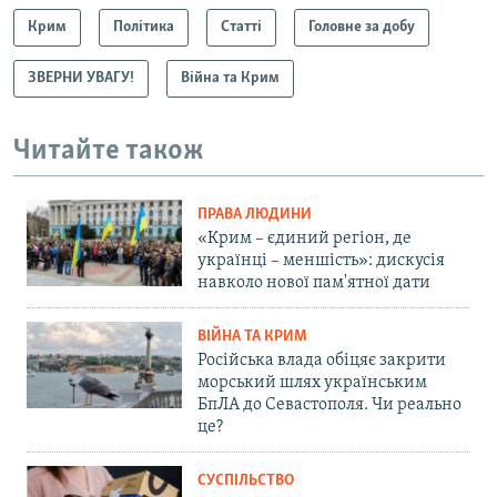
Крим
Політика
Статті
Головне за добу
ЗВЕРНИ УВАГУ!
Війна та Крим
Читайте також
ПРАВА ЛЮДИНИ
«Крим – єдиний регіон, де
українці – меншість»: дискусія
навколо нової пам'ятної дати
ВІЙНА ТА КРИМ
Російська влада обіцяє закрити
морський шлях українським
БпЛА до Севастополя. Чи реально
це?
СУСПІЛЬСТВО