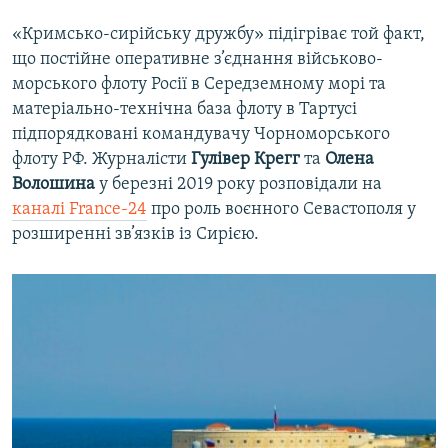
«Кримсько-сирійську дружбу» підігріває той факт,
що постійне оперативне з’єднання військово-
морського флоту Росії в Середземному морі та
матеріально-технічна база флоту в Тартусі
підпорядковані командувачу Чорноморського
флоту РФ. Журналісти
Гулівер Крегг
та
Олена
Волошина
у березні 2019 року розповідали на
каналі France-24
про роль воєнного Севастополя у
розширенні зв’язків із Сирією.