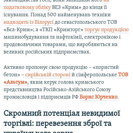
законодавства Росії, вони залишали його
на
податковому обліку
ВЕЗ «Крим» до кінця її
існування. Понад 500 найменувань техніки
надходять із Білорусі
до севастопольського ТОВ
«Бєл-Крим»; а «ТКП «Кримторг»
торгує продукцією
машинобудування та нафтохімії, електронікою і
продовольчими товарами, що виробляються на
великих російських підприємствах.
Активно пропонує свою продукцію – «пористий
бетон» –
сирійській стороні
й сімферопольське
ТОВ
«Альтум»
, яким керує голова кримського
представництва Російсько-Азійського Союзу
промисловців і підприємців РФ
Борис Юрченко
.
Скромний потенціал невидимої
торгівлі: перевезення зброї та