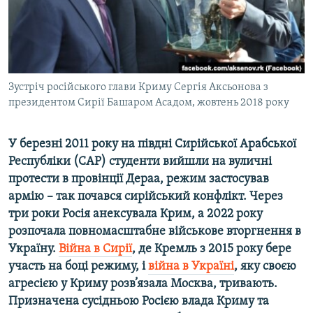
ВІДЕОУРОКИ «ELIFBE»
Русский
СВІДЧЕННЯ ОКУПАЦІЇ
Qırımtatar
УКРАЇНСЬКА ПРОБЛЕМА КРИМУ
ДОЛУЧАЙСЯ!
Зустріч російського глави Криму Сергія Аксьонова з
ІНФОГРАФІКА
президентом Сирії Башаром Асадом, жовтень 2018 року
У березні 2011 року на півдні Сирійської Арабської
Усі сайти RFE/RL
Республіки (САР) студенти вийшли на вуличні
протести в провінції Дераа, режим застосував
армію – так почався сирійський конфлікт. Через
три роки Росія анексувала Крим, а 2022 року
розпочала повномасштабне військове вторгнення в
Україну.
Війна в Сирії
, де Кремль з 2015 року бере
участь на боці режиму, і
війна в Україні
, яку своєю
агресією у Криму розв’язала Москва, тривають.
Призначена сусідньою Росією влада Криму та