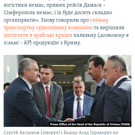
логістики немає, прямих рейсів Дамаск –
Сімферополь немає, і їх буде досить складно
організувати». Знову говорили про
спільну
транспортну судноплавну компанію
та вирішили
постачати в арабські країни
халяльну (
дозволену в
ісламі – КР
) продукцію з Криму.
Сергій Аксьонов (ліворуч) і Башар Асад (праворуч на