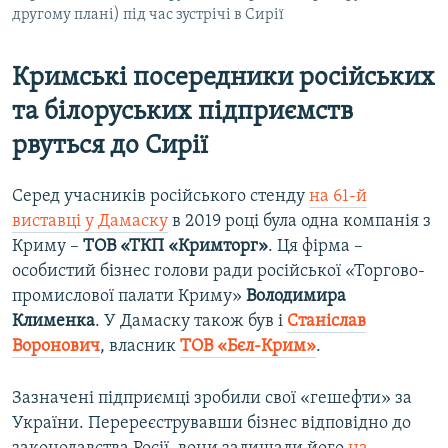
другому плані) під час зустрічі в Сирії
Кримські посередники російських
та білоруських підприємств
рвуться до Сирії
Серед учасників російського стенду
на 61-й
виставці у Дамаску
в 2019 році була одна компанія з
Криму –
ТОВ «ТКП «Кримторг»
. Ця фірма –
особистий бізнес голови ради російської «Торгово-
промислової палати Криму»
Володимира
Клименка
. У Дамаску також був і
Станіслав
Воронович
, власник
ТОВ «Бєл-Крим»
.
Зазначені підприємці зробили свої «гешефти» за
України. Перереєструвавши бізнес відповідно до