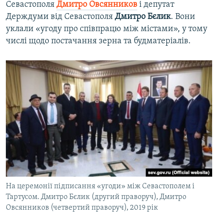
Севастополя
Дмитро Овсянников
і депутат
Держдуми від Севастополя
Дмитро Бєлик
. Вони
уклали «угоду про співпрацю між містами», у тому
числі щодо постачання зерна та будматеріалів.
На церемонії підписання «угоди» між Севастополем і
Тартусом. Дмитро Бєлик (другий праворуч), Дмитро
Овсянников (четвертий праворуч), 2019 рік