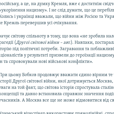
російську, а це, на думку Кремля, вже є достатнім сві
«укорінення нацизму». І не слід думати, що це перебі
Колись і українці вважали, що війни між Росією та Укр
ле Кремль перевершив усі очікування.
ачує світову спільноту в тому, що вона «не зробила н
рагедії (
Другої світової війни – авт.
). Навпаки, постарал
торію під політичні потреби. Загравання та поблажливі
аціоналістів у результаті призвели до героїзації нацизму
н та спровокували нові військові конфлікти».
При цьому Бобков продовжує вважати єдино вірним те
історії Другої світової війни, якої дотримується Москва, 
уваги на той факт, що світова історія спростувала сталін
концепції та давно встановила справжнє значення подій
учасників. А Москва все ще не може відмовитися від св
Кримський віцеспікер використовує прямолінійні, спр