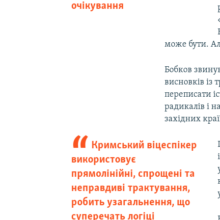
очікування
може бути. А
Бобков звинув
висновків із т
переписати іс
радикалів і н
західних краї
Кримський віцеспікер
використовує
прямолінійні, спрощені та
неправдиві трактування,
робить узагальнення, що
суперечать логіці