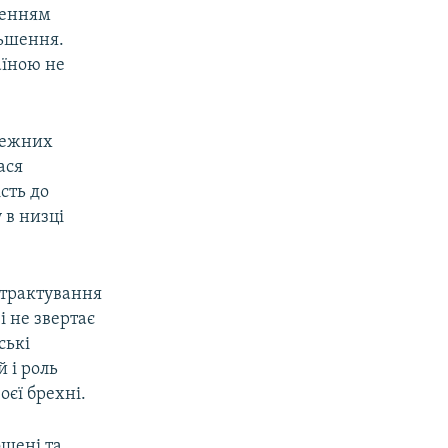
дченням
льшення.
аїною не
алежних
ася
сть до
 в низці
 трактування
і не звертає
ські
 і роль
оєї брехні.
ощені та