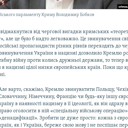
ійського парламенту Криму Володимир Бобков
 відмахнутися від чергової вигадки кримських «теоре
 але це було б надто легковажно. Це звинувачення сві
осійські пропагандисти різних рівнів переходять до че
о звинувачення України в нацизмі дозволило Кремлю ро
бну війну проти колись дружньої держави, то тепер в
 в нацизмі цілої низки європейських країн. Поки що к
ні.
Але варто, скажімо, Кремлю звинуватити Польщу, Чехію
Словаччину, Німеччину, Францію чи будь-яку іншу євр
країну в наявності нацизму в її ідеології, як він одразу
право оголосити в ній «спеціальну військову операцію»
«денацифікації». Зробити це дуже просто: кожна з євр
країн, як і Україна, береже свою мову і не поспішає пе