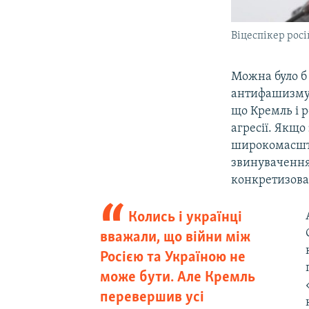
Віцеспікер рос
Можна було б
антифашизму»,
що Кремль і р
агресії. Якщ
широкомасшта
звинувачення
конкретизова
Колись і українці
вважали, що війни між
Росією та Україною не
може бути. Але Кремль
перевершив усі