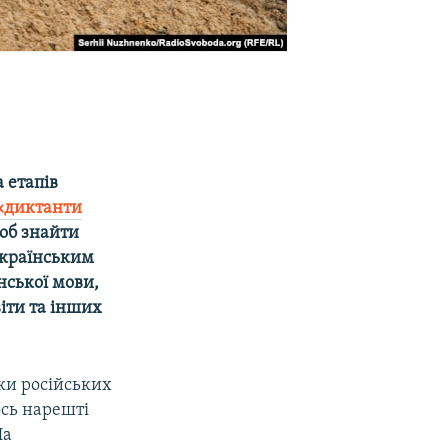
 етапів
«диктанти
щоб знайти
українським
нської мови,
віти та інших
ки російських
ось нарешті
На