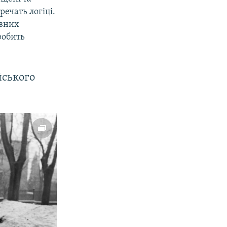
ечать логіці.
авних
робить
йського