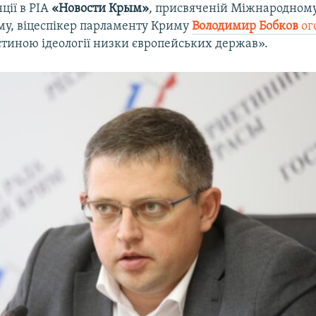
ції в РІА
«Новости Крым»
, присвяченій Міжнародному
у, віцеспікер парламенту Криму
Володимир Бобков
ог
стиною ідеології низки європейських держав».