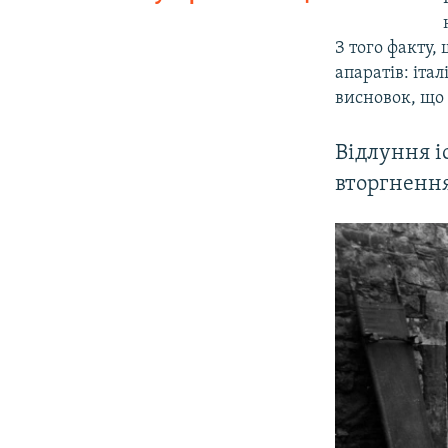
З того факту,
апаратів: іта
висновок, що 
Відлуння і
вторгнення