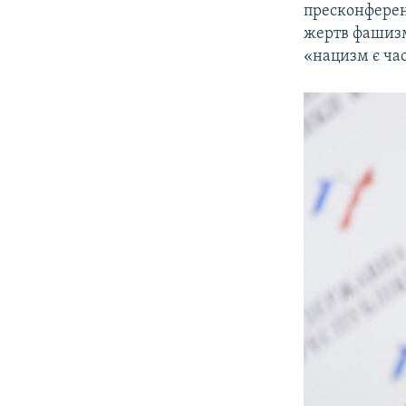
пресконферен
жертв фашизм
«нацизм є ча