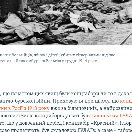
льних бельгійців, жінок і дітей, убитих гітлерівцями під час
тупу на Люксембург та Бельгію у грудні 1944 року
, що початком цих явищ були концтабори чи то в докол
в англо-бурської війни. Приховуючи при цьому, що
конц
и в Росії з 1918 року
вже за більшовиків, а найрозвин
ою системою концтаборів у світі був
сталінський ГУЛА
те, що у довоєнний період і концтабір «Красний», істор
ово пропагують, був складовою ГУЛАГу, а саме – табор