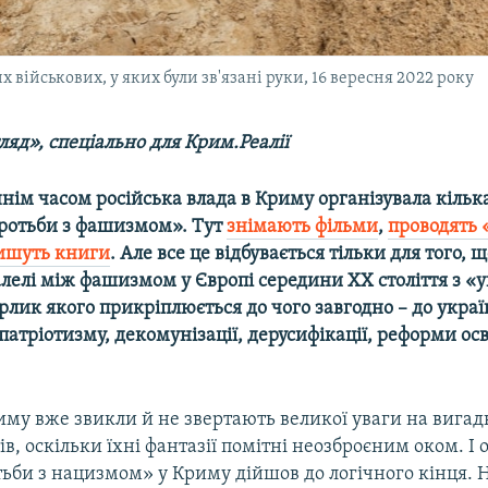
військових, у яких були зв'язані руки, 16 вересня 2022 року
яд», спеціально для Крим.Реалії
ім часом російська влада в Криму організувала кілька
оротьби з фашизмом». Тут
знімають фільми
,
проводять 
ишуть книги
. Але все це відбувається тільки для того, 
алелі між фашизмом у Європі середини ХХ століття з «
лик якого прикріплюється до чого завгодно – до украї
патріотизму, декомунізації, дерусифікації, реформи ос
иму вже звикли й не звертають великої уваги на вигад
в, оскільки їхні фантазії помітні неозброєним оком. І 
ьби з нацизмом» у Криму дійшов до логічного кінця. 