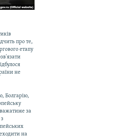
тиків
дчить про те,
ргового етапу
зв'язати
ідбулося
раїни не
, Болгарію,
опейську
 вважатиме за
 з
опейських
реходити на