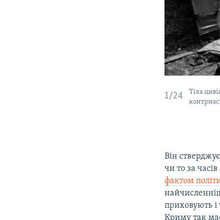
Тіла циві
1/24
контрнас
Він стверджує
чи то за часі
фактом політик
найчисленніш
приховують і 
Криму так мас