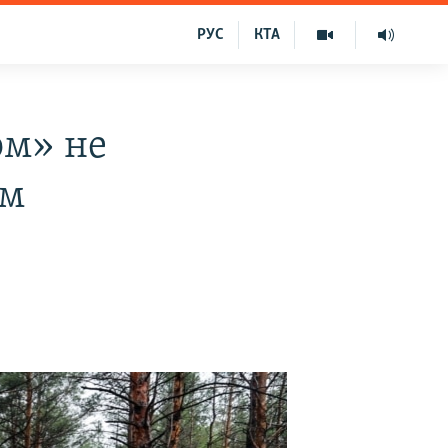
РУС
КТА
ом» не
ом