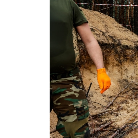
ВІДЕОУРОКИ «ELIFBE»
СВІДЧЕННЯ ОКУПАЦІЇ
УКРАЇНСЬКА ПРОБЛЕМА КРИМУ
ІНФОГРАФІКА