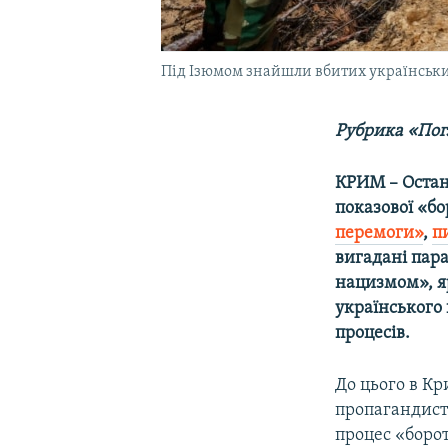
Під Ізюмом знайшли вбитих українських 
Рубрика «Погл
КРИМ – Останн
показової «б
перемоги»
,
п
вигадані пар
нацизмом», яр
українського 
процесів.
До цього в Кр
пропагандисті
процес «борот