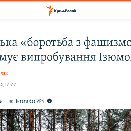
ська «боротьба з фашизм
мує випробування Ізюм
оляк
2, 10:00
ь
Читати без VPN