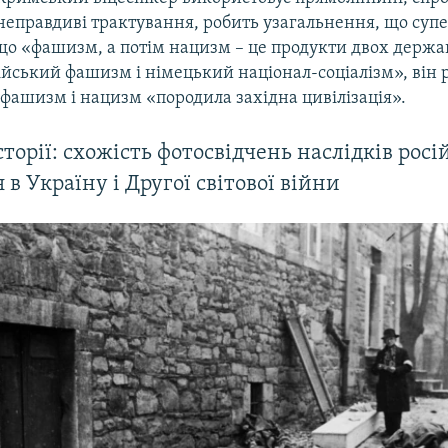
неправдиві трактування, робить узагальнення, що супер
 що «фашизм, а потім нацизм – це продукти двох держ
лійський фашизм і німецький націонал-соціалізм», він 
фашизм і нацизм «породила західна цивілізація».
сторії: схожість фотосвідчень наслідків росі
 в Україну і Другої світової війни