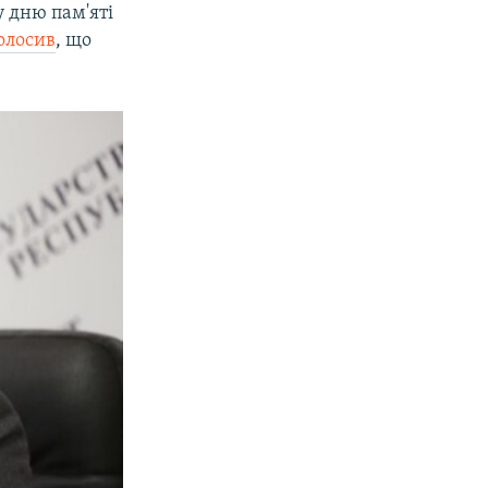
 дню пам'яті
олосив
, що