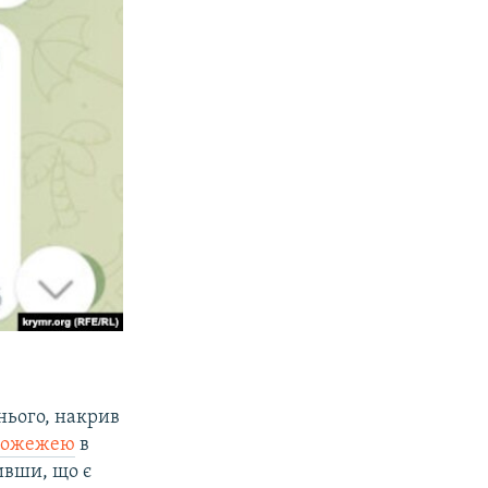
 нього, накрив
 пожежею
в
тивши, що є