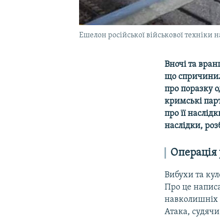
Ешелон російської військової техніки 
Вночі та вран
що спричинил
про поразку о
кримські пар
про її наслід
наслідки, роз
Операція 
Вибухи та кул
Про це напис
навколишніх с
Атака, судячи