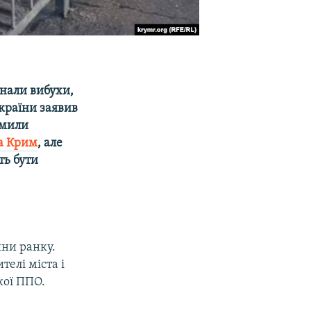
унали вибухи,
країни заявив
омили
на Крим
, але
ть бути
ини ранку.
елі міста і
кої ППО.