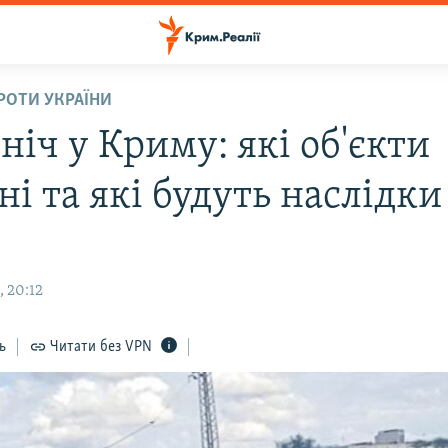
ПРОТИ УКРАЇНИ
ніч у Криму: які об'єкти
і та які будуть наслідки
, 20:12
ь
Читати без VPN