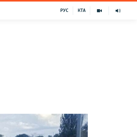
РУС
КТА