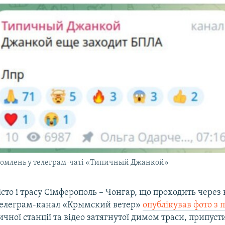
домлень у телеграм-чаті «Типичный Джанкой»
істо і трасу Сімферополь – Чонгар, що проходить через
Телеграм-канал «Крымский ветер»
опублікував фото з
ичної станції та відео затягнутої димом траси, припус