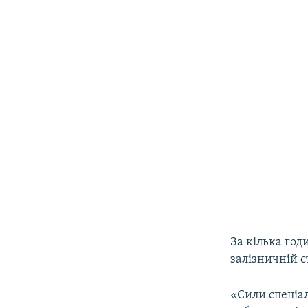
За кілька год
залізничній с
«Сили спеціал