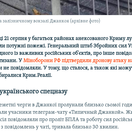
на залізничному вокзалі Джанкоя (архівне фото)
ці 21 серпня у багатьох районах анексованого Криму л
и потужні пожежі. Генеральний штаб Збройних сил У
дного із важливих російських об'єктів, про інше повід
тизани. У
Міноборони РФ підтвердили дронову атаку 
ки не повідомляли. У тому, що сталося, а також які можу
биралися Крим.Реалії.
українського спецназу
еметні черги в Джанкої пролунали близько сьомої год
али учасники телеграм-чату «Типичный Джанкой». Жит
іл повідомляли про проліт БПЛА та роботу сил російсь
 з повідомлень у чаті, тривала близько 30 хвилин.