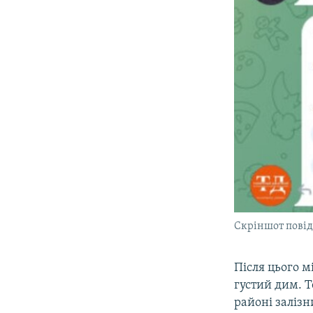
Скріншот пові
Після цього м
густий дим. 
районі залізн