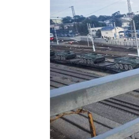
ВІДЕОУРОКИ «ELIFBE»
СВІДЧЕННЯ ОКУПАЦІЇ
УКРАЇНСЬКА ПРОБЛЕМА КРИМУ
ІНФОГРАФІКА