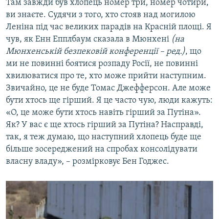
Там завжди був хлопець номер три, номер чотири,
ви знаєте. Судячи з того, хто стояв над могилою
Леніна під час великих парадів на Красній площі. Я
чув, як Енн Епплбаум сказала в Мюнхені
(на
Мюнхенській безпековій конференції – ред.)
, що
ми не повинні боятися розпаду Росії, не повинні
хвилюватися про те, хто може прийти наступним.
Звичайно, це не буде Томас Джефферсон. Але може
бути хтось ще гірший. Я це часто чую, люди кажуть:
«О, це може бути хтось навіть гірший за Путіна».
Як? У вас є ще хтось гірший за Путіна? Насправді,
так, я теж думаю, що наступний хлопець буде ще
більше зосереджений на спробах консолідувати
власну владу», – розмірковує Бен Годжес.