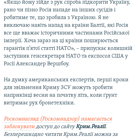
«Якщо йому зійде з рук спроба підкорити Україну,
рано чи пізно Росія нападе на інших сусідів і
робитиме те, що зробила з Україною. Я не
виключаю навіть напад на країни Балтії, які Росія
все ще вважає історичними частинами Російської
імперії. Хоча зараз на ці країни поширюється
гарантія п’ятої статті НАТО», – припускає колишній
заступник генсекретаря НАТО та експосол США у
Росії Александер Вершбоу.
На думку американських експертів, перші кроки
для звільнення Криму ЗСУ можуть зробити
наприкінці весни на початку літа, коли ґрунт
витримає рух бронетехніки.
Роскомнагляд (Роскомнадзор) намагається
заблокувати
доступ до сайту
Крим.Реалії
.
Безперешкодно читати Крим.Реалії можна за