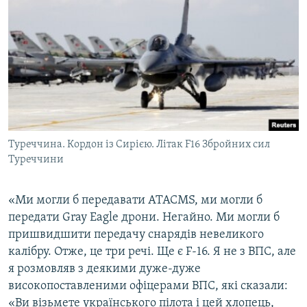
Туреччина. Кордон із Сирією. Літак F16 Збройних сил
Туреччини
«Ми могли б передавати ATACMS, ми могли б
передати Gray Eagle дрони. Негайно. Ми могли б
пришвидшити передачу снарядів невеликого
калібру. Отже, це три речі. Ще є F-16. Я не з ВПС, але
я розмовляв з деякими дуже-дуже
високопоставленими офіцерами ВПС, які сказали:
«Ви візьмете українського пілота і цей хлопець,