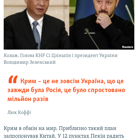
Колаж. Голова КНР Сі Цзіньпін і президент України
Володимир Зеленський
Крим – це не зовсім Україна, що це
завжди була Росія, це було спростовано
мільйон разів
Люк Коффі
Крим в обмін на мир. Приблизно такий план
запропонував Китай. У 12 пунктах Пекін радить