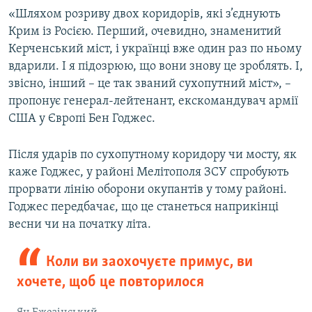
«Шляхом розриву двох коридорів, які з’єднують
Крим із Росією. Перший, очевидно, знаменитий
Керченський міст, і українці вже один раз по ньому
вдарили. І я підозрюю, що вони знову це зроблять. І,
звісно, інший – це так званий сухопутний міст», –
пропонує генерал-лейтенант, екскомандувач армії
США у Європі Бен Годжес.
Після ударів по сухопутному коридору чи мосту, як
каже Годжес, у районі Мелітополя ЗСУ спробують
прорвати лінію оборони окупантів у тому районі.
Годжес передбачає, що це станеться наприкінці
весни чи на початку літа.
Коли ви заохочуєте примус, ви
хочете, щоб це повторилося