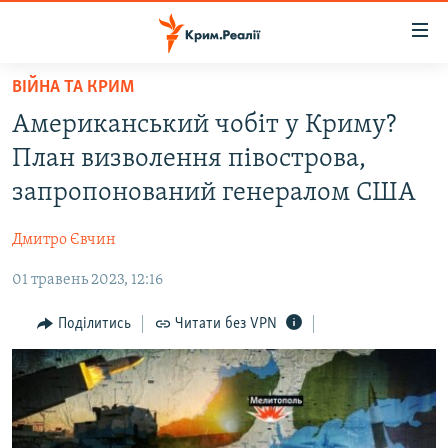
Доступність
посилання
Перейти
ВІЙНА ТА КРИМ
до
НОВИНИ
Американський чобіт у Криму?
основного
ВОДА.КРИМ
матеріалу
План визволення півострова,
ВІДЕО ТА ФОТО
Перейти
запропонований генералом США
до
ПОЛІТИКА
основної
Дмитро Євчин
БЛОГИ
навігації
Перейти
01 травень 2023, 12:16
ПОГЛЯД
до
ІНТЕРВ'Ю
Поділитись
Читати без VPN
пошуку
ВСЕ ЗА ДЕНЬ
СПЕЦПРОЕКТИ
ЯК ОБІЙТИ БЛОКУВАННЯ
ДЕПОРТАЦІЯ