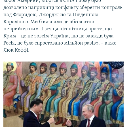
ворог Америки, вторгся в США і йому було
дозволено наприкінці конфлікту зберегти контроль
над Флоридою, Джорджією та Південною
Кароліною. Ми б визнали це абсолютно
неприйнятним. І вся ця нісенітниця про те, що
Крим – це не зовсім Україна, що це завжди була
Росія, це було спростовано мільйон разів», – каже
Люк Коффі.