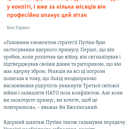
у кокпіті, і вже за кілька місяців він
професійно опанує цей літак
Бен Годжес
«Головним елементом стратегії Путіна було
застосування ядерного примусу. Перше, що він
зробив, коли розпочав цю війну, він сигналізував і
підтверджував своїми діями та риторикою, що він
має ядерну зброю. Реакція на всі ці погрози
полягала в тому, що Захід неодноразово
висловлював рішучість уникнути Третьої світової
війни і залишити НАТО поза конфліктом. Але коли
ви заохочуєте примус, ви хочете, щоб це
повторилося», – вважає Ян Бжезінський.
Ядерний шантаж Путіна також гальмував передачу