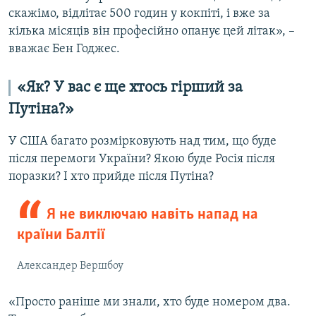
скажімо, відлітає 500 годин у кокпіті, і вже за
кілька місяців він професійно опанує цей літак», –
вважає Бен Годжес.
«
Як? У вас є ще хтось гірший за
Путіна?
»
У США багато розмірковують над тим, що буде
після перемоги України? Якою буде Росія після
поразки? І хто прийде після Путіна?
Я не виключаю навіть напад на
країни Балтії
Александер Вершбоу
«Просто раніше ми знали, хто буде номером два.