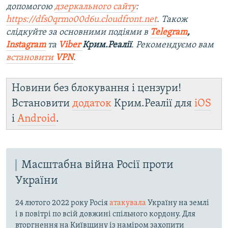
допомогою
дзеркального сайту
:
https://dfs0qrmo00d6u.cloudfront.net
. Також
слідкуйте за основними подіями в
Telegram
,
Instagram
та
Viber
Крим.Реалії
. Рекомендуємо вам
встановити
VPN
.
Новини без блокування і цензури!
Встановити
додаток
Крим.Реалії для
iOS
і
Android
.
Масштабна війна Росії проти
України
24 лютого 2022 року Росія
атакувала
Україну на землі
і в повітрі по всій довжині спільного кордону. Для
вторгнення на Київщину із наміром захопити