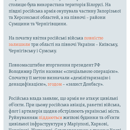
столицю була використана територія Білорусі. На
півдні російська армія окупувала частину Запорізької
та Херсонської областей, а на півночі – райони
Сумщини та Чернігівщини.
На початку квітня російські війська
повністю
залишили
три області на півночі України – Київську,
Чернігівську і Сумську.
Повномасштабне вторгнення президент РФ
Володимир Путін називає «спеціальною операцією».
Спочатку її метою визначали «демілітаризацію і
денацифікацією»,
згодом
– «захист Донбасу».
Російська влада заявляє, що армія не атакує цивільні
об’єкти. При цьому російська авіація, ракетні війська,
флот і артилерія щодня обстрілюють українські міста.
Руйнуванням
піддаються
житлові будинки та об’єкти
цивільної інфраструктури у Маріуполі, Харкові,