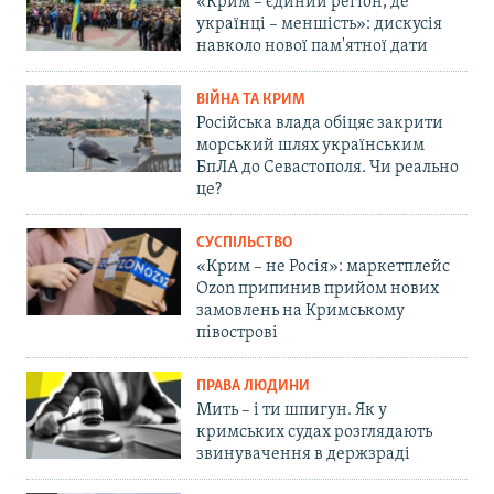
«Крим – єдиний регіон, де
українці – меншість»: дискусія
навколо нової пам'ятної дати
ВІЙНА ТА КРИМ
Російська влада обіцяє закрити
морський шлях українським
БпЛА до Севастополя. Чи реально
це?
СУСПІЛЬСТВО
«Крим – не Росія»: маркетплейс
Ozon припинив прийом нових
замовлень на Кримському
півострові
ПРАВА ЛЮДИНИ
Мить – і ти шпигун. Як у
кримських судах розглядають
звинувачення в держзраді