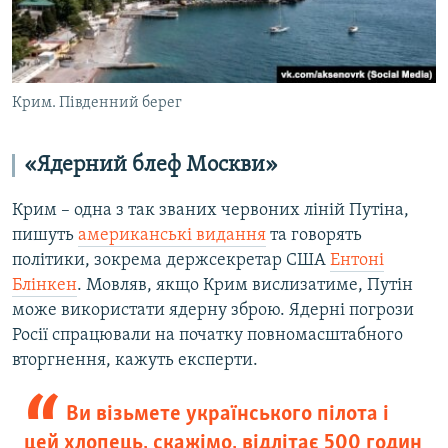
Крим. Південний берег
«Ядерний блеф Москви»
Крим – одна з так званих червоних ліній Путіна,
пишуть
американські видання
та говорять
політики, зокрема держсекретар США
Ентоні
Блінкен
. Мовляв, якщо Крим вислизатиме, Путін
може використати ядерну зброю. Ядерні погрози
Росії спрацювали на початку повномасштабного
вторгнення, кажуть експерти.
Ви візьмете українського пілота і
цей хлопець, скажімо, відлітає 500 годин