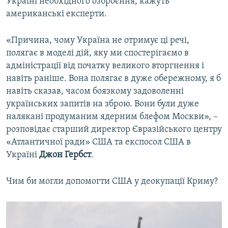
Україні необхідного озброєння, кажуть
американські експерти.
«Причина, чому Україна не отримує ці речі,
полягає в моделі дій, яку ми спостерігаємо в
адміністрації від початку великого вторгнення і
навіть раніше. Вона полягає в дуже обережному, я б
навіть сказав, часом боязкому задоволенні
українських запитів на зброю. Вони були дуже
налякані продуманим ядерним блефом Москви», –
розповідає старший директор Євразійського центру
«Атлантичної ради» США та експосол США в
Україні
Джон Гербст
.
Чим би могли допомогти США у деокупації Криму?