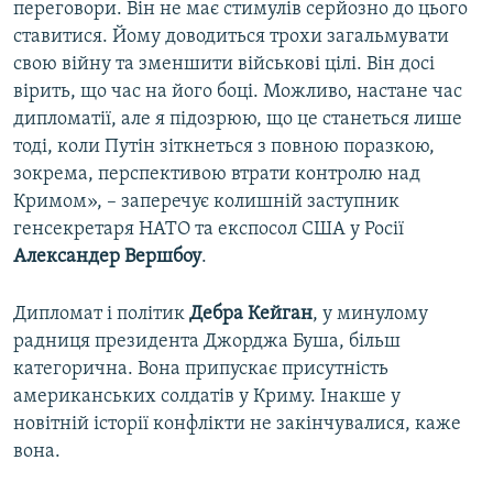
переговори. Він не має стимулів серйозно до цього
ставитися. Йому доводиться трохи загальмувати
свою війну та зменшити військові цілі. Він досі
вірить, що час на його боці. Можливо, настане час
дипломатії, але я підозрюю, що це станеться лише
тоді, коли Путін зіткнеться з повною поразкою,
зокрема, перспективою втрати контролю над
Кримом», – заперечує колишній заступник
генсекретаря НАТО та експосол США у Росії
Александер Вершбоу
.
Дипломат і політик
Дебра Кейган
, у минулому
радниця президента Джорджа Буша, більш
категорична. Вона припускає присутність
американських солдатів у Криму. Інакше у
новітній історії конфлікти не закінчувалися, каже
вона.