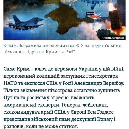
ВІДЕОУРОКИ «ELIFBE»
Русский
СВІДЧЕННЯ ОКУПАЦІЇ
Qırımtatar
УКРАЇНСЬКА ПРОБЛЕМА КРИМУ
ДОЛУЧАЙСЯ!
ІНФОГРАФІКА
Колаж. Зображена ймовірна атака ЗСУ на півдні України,
ціль якої – відрізати Крим від Росії
Усі сайти RFE/RL
Саме Крим – ключ до перемоги України у цій війні,
переконаний колишній заступник генсекретаря
НАТО та експосол США у Росії Александер Вершбоу.
Тільки звільнення півострова остаточно зупинить
Путіна та російську агресію, вважають
американські експерти. Генерал-лейтенант,
екскомандувач армії США у Європі Бен Годжес
представив військовий план деокупації Криму і
розповів, коли це може статися.