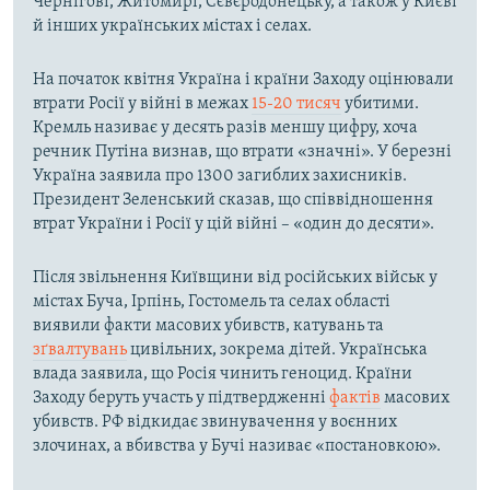
Чернігові, Житомирі, Сєвєродонецьку, а також у Києві
й інших українських містах і селах.
На початок квітня Україна і країни Заходу оцінювали
втрати Росії у війні в межах
15-20 тисяч
убитими.
Кремль називає у десять разів меншу цифру, хоча
речник Путіна визнав, що втрати «значні». У березні
Україна заявила про 1300 загиблих захисників.
Президент Зеленський сказав, що співвідношення
втрат України і Росії у цій війні – «один до десяти».
Після звільнення Київщини від російських військ у
містах Буча, Ірпінь, Гостомель та селах області
виявили факти масових убивств, катувань та
зґвалтувань
цивільних, зокрема дітей. Українська
влада заявила, що Росія чинить геноцид. Країни
Заходу беруть участь у підтвердженні
фактів
масових
убивств. РФ відкидає звинувачення у воєнних
злочинах, а вбивства у Бучі називає «постановкою».