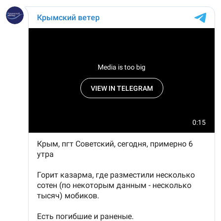
ВІДЕОУРОКИ «ELIFBE»
Русский
СВІДЧЕННЯ ОКУПАЦІЇ
Qırımtatar
УКРАЇНСЬКА ПРОБЛЕМА КРИМУ
ДОЛУЧАЙСЯ!
ІНФОГРАФІКА
Усі сайти RFE/RL