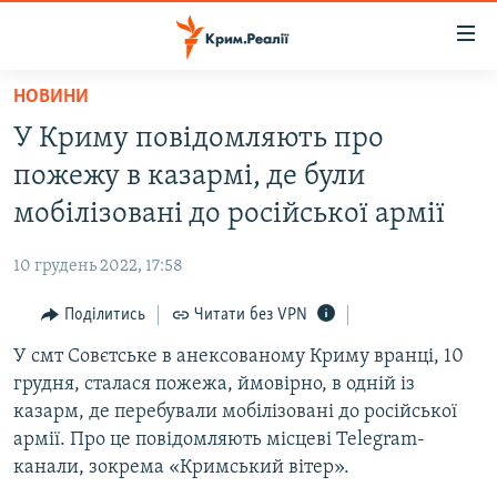
Доступність
посилання
Перейти
НОВИНИ
до
НОВИНИ
У Криму повідомляють про
основного
ВОДА.КРИМ
матеріалу
пожежу в казармі, де були
ВІДЕО ТА ФОТО
Перейти
мобілізовані до російської армії
до
ПОЛІТИКА
основної
10 грудень 2022, 17:58
БЛОГИ
навігації
Перейти
Поділитись
Читати без VPN
ПОГЛЯД
до
У смт Совєтське в анексованому Криму вранці, 10
ІНТЕРВ'Ю
пошуку
грудня, сталася пожежа, ймовірно, в одній із
ВСЕ ЗА ДЕНЬ
казарм, де перебували мобілізовані до російської
СПЕЦПРОЕКТИ
армії. Про це повідомляють місцеві Telegram-
канали, зокрема «Кримський вітер».
ЯК ОБІЙТИ БЛОКУВАННЯ
ДЕПОРТАЦІЯ