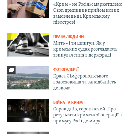
«Крим – не Росія»: маркетплейс
Ozon припинив прийом нових
замовлень на Кримському
півострові
ПРАВА ЛЮДИНИ
Мить – і ти шпигун. Як у
кримських судах розглядають
звинувачення в держзраді
ФОТОГАЛЕРЕЇ
Краса Сімферопольського
водосховища та занедбаність
довкола
ВІЙНА ТА КРИМ
Сорок днів, сорок ночей. Про
результати кримської операції з
примусу Росії до миру