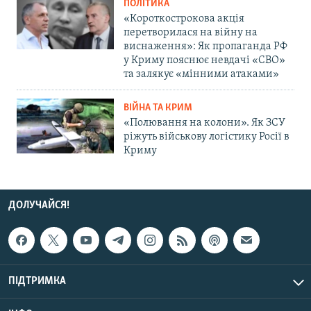
ПОЛІТИКА
«Короткострокова акція
перетворилася на війну на
виснаження»: Як пропаганда РФ
у Криму пояснює невдачі «СВО»
та залякує «мінними атаками»
ВІЙНА ТА КРИМ
«Полювання на колони». Як ЗСУ
ріжуть військову логістику Росії в
Криму
ДОЛУЧАЙСЯ!
ПІДТРИМКА