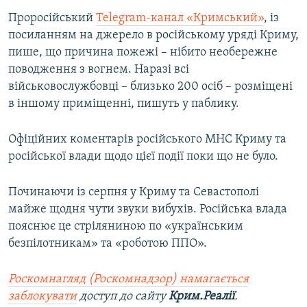
Проросійський
Telegram-канал «Кримський»
, із
посиланням на джерело в російському уряді Криму,
пише, що причина пожежі – нібито необережне
поводження з вогнем. Наразі всі
військовослужбовці – близько 200 осіб – розміщені
в іншому приміщенні, пишуть у паблику.
Офіційних коментарів російського МНС Криму та
російської влади щодо цієї події поки що не було.
Починаючи із серпня у Криму та Севастополі
майже щодня чути звуки вибухів. Російська влада
пояснює це стріляниною по «українським
безпілотникам» та «роботою ППО».
Роскомнагляд (Роскомнадзор) намагається
заблокувати
доступ до сайту
Крим.Реалії
.